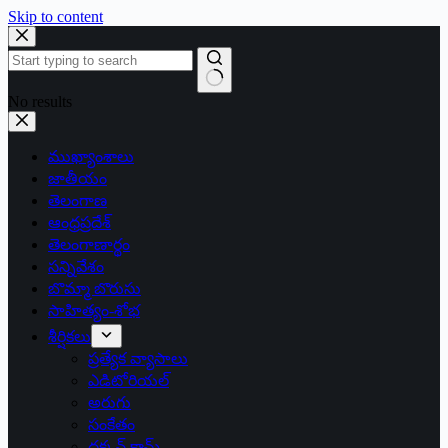
Skip to content
No results
ముఖ్యాంశాలు
జాతీయం
తెలంగాణ
ఆంధ్రప్రదేశ్
తెలంగాణార్థం
సన్నివేశం
బొమ్మా బొరుసు
సాహిత్యం-శోభ
శీర్షికలు
ప్రత్యేక వ్యాసాలు
ఎడిటోరియల్
అరుగు
సంకేతం
దక్కన్.కామ్