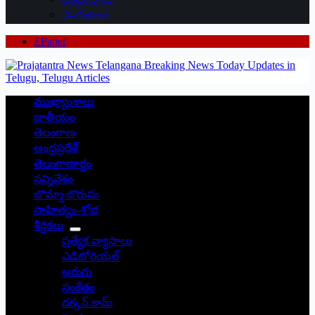
24 గంటలు
EPaper
ముఖ్యాంశాలు
జాతీయం
తెలంగాణ
ఆంధ్రప్రదేశ్
తెలంగాణార్థం
సన్నివేశం
బొమ్మా బొరుసు
సాహిత్యం-శోభ
శీర్షికలు
ప్రత్యేక వ్యాసాలు
ఎడిటోరియల్
అరుగు
సంకేతం
దక్కన్.కామ్