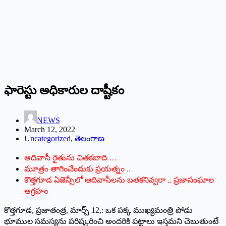
ఫారెస్టు అధికారుల దాష్టీకం
NEWS
March 12, 2022
Uncategorized
,
తెలంగాణ
ఆదివాసీ రైతును చితకబాది …
మూత్రం తాగించేందుకు ప్రయత్నం ..
కొత్తగూడ ఏజెన్సీలో ఆదివాసీలను బతకనివ్వరా .. ప్రజాసంఘాల
ఆగ్రహం
కొత్తగూడ, ప్రజాతంత్ర, మార్చ్ 12,: ఒక పక్క ముఖ్యమంత్రి పోడు
భూముల సమస్యను పరిష్కరించి అందరికి పట్టాలు ఇస్తమని చెబుతుంటే