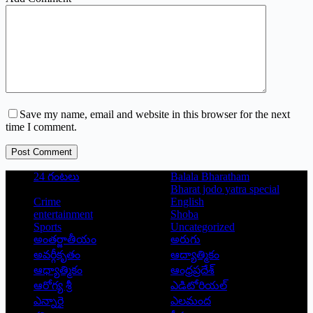
Save my name, email and website in this browser for the next
time I comment.
Post Comment
24 గంటలు
Balala Bharatham
Bharat jodo yatra special
Crime
English
entertainment
Shoba
Sports
Uncategorized
అంతర్జాతీయం
అరుగు
అవర్గీకృతం
ఆద్యాత్మికం
ఆధ్యాత్మికం
ఆంధ్రప్రదేశ్
ఆరోగ్య శ్రీ
ఎడిటోరియల్
ఎన్నారై
ఎలమంద