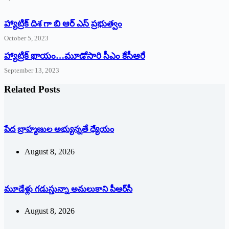
హ్యాట్రిక్ దిశ గా బి ఆర్ ఎస్ ప్రభుత్వం
October 5, 2023
హ్యాట్రిక్‌ ‌ఖాయం…మూడోసారి సీఎం కేసీఆరే
September 13, 2023
Related Posts
పేద బ్రాహ్మణుల అభ్యున్నతే ధ్యేయం
August 8, 2026
మూడేళ్లు గ‌డుస్తున్నా అమ‌లుకాని పీఆర్‌సీ
August 8, 2026