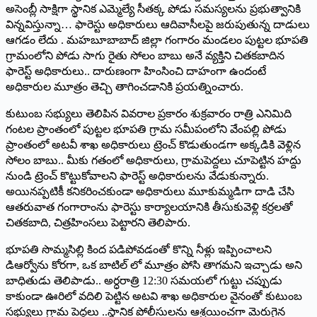
అసెంబ్లీ సాక్షిగా స్థానిక ఎమ్మెల్యే సీతక్క పోడు సమస్యలను ప్రభుత్వానికి
విన్నవిస్తున్నా… ఫారెస్టు అధికారులు ఆదివాసీలపై జరుపుతున్న దాడులు
ఆగడం లేదు . మహబూబాబాద్‌ ‌జిల్లా గంగారం మండలం పుట్టల భూపతి
గ్రామంలోని పోడు సాగు రైతు సోలం బాబు అనే వ్యక్తిని చితకబాదిన
ఫారెస్ట్ అధికారులు.. దారుణంగా హింసించి దాహంగా ఉందంటే
అధికారుల మూత్రం తెచ్చి తాగించడానికి ప్రయత్నించారు.
కుటుంబ సభ్యులు తెలిపిన వివరాల ప్రకారం శుక్రవారం రాత్రి ఎనిమిది
గంటల ప్రాంతంలో పుట్టల భూపతి గ్రామ సమీపంలోని వేంపల్లి పోడు
ప్రాంతంలో అటవీ శాఖ అధికారులు ట్రెంచ్‌ ‌కొడుతుండగా అక్కడికి వెళ్లిన
సోలం బాబు.. మీకు గతంలో అధికారులు, గ్రామపెద్దలు చూపెట్టిన హద్దు
నుండి ట్రెంచ్‌ ‌కొట్టుకోవాలని ఫారెస్ట్ అధికారులను వేడుకున్నారు.
అయినప్పటికీ కనికరించకుండా అధికారులు మూకుమ్మడిగా దాడి చేసి
ఆతరువాత గంగారాంను ఫారెస్టు కార్యాలయానికి తీసుకువెళ్లి కర్రలతో
చితకబాది, చిత్రహింసలు పెట్టారని తెలిపారు.
భూపతి సొమ్మసిల్లి కింద పడిపోవడంతో కొన్ని నీళ్లు ఇప్పించాలని
డిఆర్వోను కోరగా, ఒక బాటిల్‌ ‌లో మూత్రం పోసి తాగమని ఇచ్చాడు అని
బాధితుడు తెలిపాడు.. అర్ధరాత్రి 12:30 సమయలో గుట్టు చప్పుడు
కాకుండా ఊరిలో వదిలి పెట్టిన అటవి శాఖ అధికారుల వైనంతో కుటుంబ
సభ్యులు గ్రామ పెద్దలు ..స్థానిక పోలీసులను ఆశ్రయించగా మెరుగైన