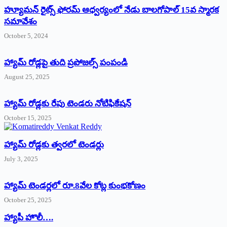
హ్యూమన్‌ రైట్స్‌ ఫోరమ్‌ ఆధ్వర్యంలో నేడు బాలగోపాల్‌ 15వ స్మారక
సమావేశం
October 5, 2024
హ్యామ్‌ రోడ్లపై తుది ప్రపోజల్స్‌ పంపండి
August 25, 2025
హ్యామ్‌ రోడ్లకు రేపు టెండరు నోటిఫికేషన్‌
October 15, 2025
హ్యామ్‌ రోడ్లకు త్వరలో టెండర్లు
July 3, 2025
హ్యామ్‌ ‌టెండర్లలో రూ.8వేల కోట్ల కుంభకోణం
October 25, 2025
హ్యాపీ హొలీ….