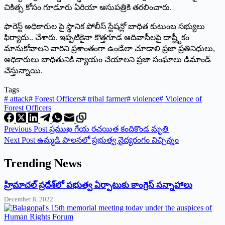
చికిత్స కోసం గూడూరు ఏరియా ఆసుపత్రికి తరలించారు.
ఫారెస్ట్ అధికారుల పై స్థానిక పోలీస్‌ ‌స్టేషన్లో బాధిత కుటుంబ సభ్యులు
ఫిర్యాదు.. చేశారు. ఇప్పటికైనా కొత్తగూడ ఆదివాసీలపై దాష్ట్టీకం
మానుకోవాలని వారిని ప్రశాంతంగా ఉండేలా చూడాలి ప్రజా ప్రతినిధులు,
అధికారులు బాధితునికి న్యాయం చేయాలని ప్రజా సంఘాలు డిమాండ్‌
‌చేస్తున్నాయి.
Tags
#
attack
#
Forest Officers
#
tribal farmer
#
violence
#
Violence of
Forest Officers
Previous
Post
‌ప్రముఖ గేయ రచయిత కందికొండ మృతి
Next
Post
ఉమ్మడి పాలనలో ప్రభుత్వ వైద్యరంగం విచ్చిన్నం
Trending News
‌హ్రిమాచల్‌ ‌ప్రదేశ్‌లో పభుత్వ ఏర్పాటుకు కాంగ్రెస్‌ ‌సన్నాహాలు
December 8, 2022