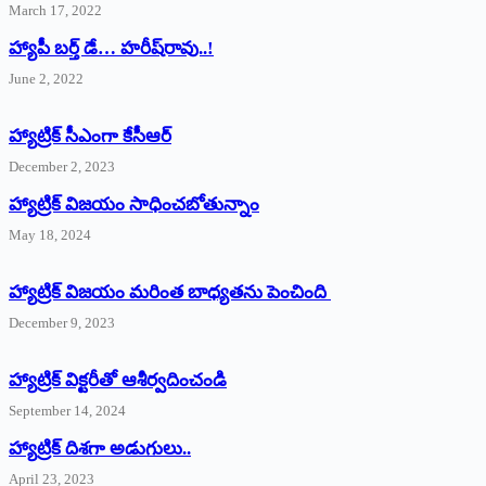
March 17, 2022
హ్యాపీ బర్త్ ‌డే… హరీష్‌రావు..!
June 2, 2022
హ్యాట్రిక్‌ ‌సీఎంగా కేసీఆర్‌
December 2, 2023
హ్యాట్రిక్‌ విజయం సాధించబోతున్నాం
May 18, 2024
హ్యాట్రిక్ విజయం మరింత బాధ్యతను పెంచింది
December 9, 2023
హ్యాట్రిక్‌ ‌విక్టరీతో ఆశీర్వదించండి
September 14, 2024
‌హ్యాట్రిక్‌ ‌దిశగా అడుగులు..
April 23, 2023