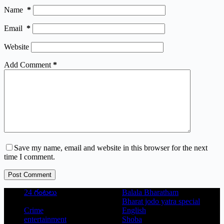
Name
*
Email
*
Website
Add Comment
*
Save my name, email and website in this browser for the next
time I comment.
Post Comment
24 గంటలు
Balala Bharatham
Bharat jodo yatra special
Crime
English
entertainment
Shoba