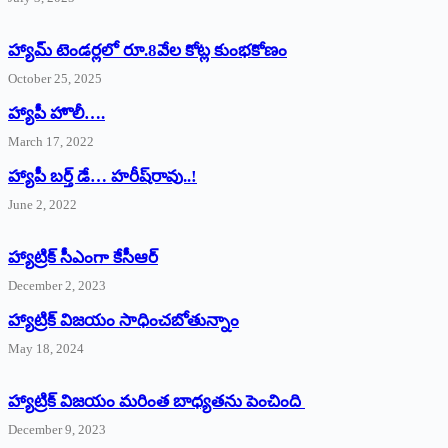
హ్యామ్‌ ‌టెండర్లలో రూ.8వేల కోట్ల కుంభకోణం
October 25, 2025
హ్యాపీ హొలీ….
March 17, 2022
హ్యాపీ బర్త్ ‌డే… హరీష్‌రావు..!
June 2, 2022
హ్యాట్రిక్‌ ‌సీఎంగా కేసీఆర్‌
December 2, 2023
హ్యాట్రిక్‌ విజయం సాధించబోతున్నాం
May 18, 2024
హ్యాట్రిక్ విజయం మరింత బాధ్యతను పెంచింది
December 9, 2023