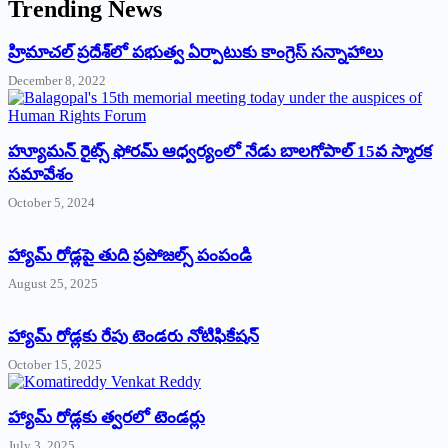
Trending News
‌హ్రిమాచల్‌ ‌ప్రదేశ్‌లో పభుత్వ ఏర్పాటుకు కాంగ్రెస్‌ ‌సన్నాహాలు
December 8, 2022
హ్యూమన్‌ రైట్స్‌ ఫోరమ్‌ ఆధ్వర్యంలో నేడు బాలగోపాల్‌ 15వ స్మారక
సమావేశం
October 5, 2024
హ్యామ్‌ రోడ్లపై తుది ప్రపోజల్స్‌ పంపండి
August 25, 2025
హ్యామ్‌ రోడ్లకు రేపు టెండరు నోటిఫికేషన్‌
October 15, 2025
హ్యామ్‌ రోడ్లకు త్వరలో టెండర్లు
July 3, 2025