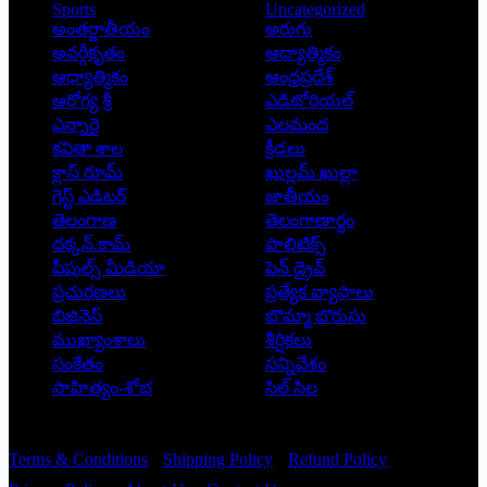
Sports
Uncategorized
అంతర్జాతీయం
అరుగు
అవర్గీకృతం
ఆద్యాత్మికం
ఆధ్యాత్మికం
ఆంధ్రప్రదేశ్
ఆరోగ్య శ్రీ
ఎడిటోరియల్
ఎన్నారై
ఎలమంద
కవితా శాల
క్రీడలు
క్లాస్ రూమ్
ఖుల్లమ్ ఖుల్లా
గెస్ట్ ఎడిటర్
జాతీయం
తెలంగాణ
తెలంగాణార్థం
దక్కన్.కామ్
పాలిటిక్స్
పీపుల్స్ ‌మీడియా
పెన్ డ్రైవ్
ప్రచురణలు
ప్రత్యేక వ్యాసాలు
బిజినెస్
బొమ్మా బొరుసు
ముఖ్యాంశాలు
శీర్షికలు
సంకేతం
సన్నివేశం
సాహిత్యం-శోభ
సిల్ సిల
Copyright © 2026 - Prajatantra
Terms & Conditions
Shipping Policy
Refund Policy