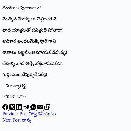
దండకాల పురాణాలు!
మొక్కిన మొక్కులు చెల్లించక నే
పాద యాత్రలతో పవిత్రులై పోతారా!
అధికార అందలమెక్కిస్తారే గాని
శాపాలు పెట్టలేని అమాయక దేవుళ్ళు!
దేవుళ్ళ బాధ తీర్చే భక్తదాసుడెవడో!
గుర్తించుట దేవుళ్ళకే పరీక్ష!
– పి.బక్కారెడ్డి
9705315250
Previous
Post
విశ్వ కవీంద్రుడు
Next
Post
నాన్న