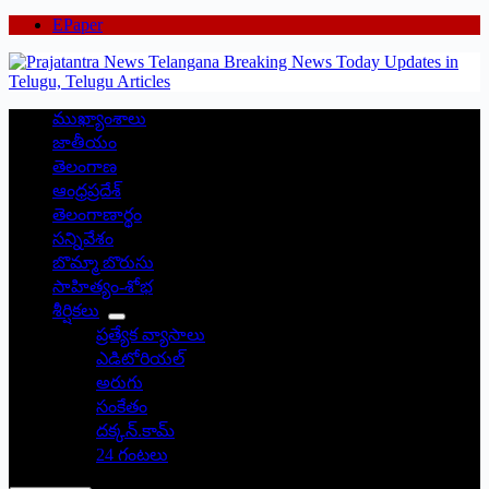
EPaper
ముఖ్యాంశాలు
జాతీయం
తెలంగాణ
ఆంధ్రప్రదేశ్
తెలంగాణార్థం
సన్నివేశం
బొమ్మా బొరుసు
సాహిత్యం-శోభ
శీర్షికలు
ప్రత్యేక వ్యాసాలు
ఎడిటోరియల్
అరుగు
సంకేతం
దక్కన్.కామ్
24 గంటలు