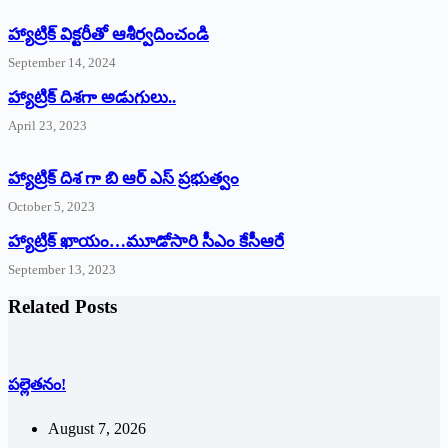
హ్యాట్రిక్‌ ‌విక్టరీతో ఆశీర్వదించండి
September 14, 2024
‌హ్యాట్రిక్‌ ‌దిశగా అడుగులు..
April 23, 2023
హ్యాట్రిక్ దిశ గా బి ఆర్ ఎస్ ప్రభుత్వం
October 5, 2023
హ్యాట్రిక్‌ ‌ఖాయం…మూడోసారి సీఎం కేసీఆరే
September 13, 2023
Related Posts
పల్లెతనం!
August 7, 2026