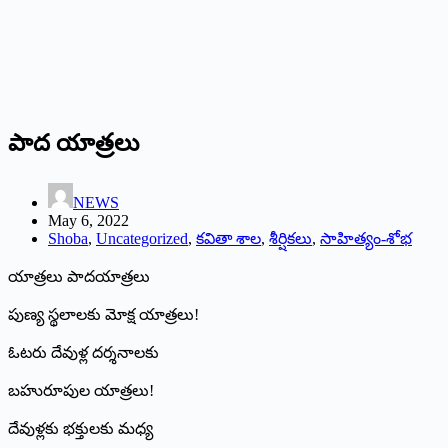
పాద యాత్రలు
NEWS
May 6, 2022
Shoba
,
Uncategorized
,
కవితా శాల
,
శీర్షికలు
,
సాహిత్యం-శోభ
యాత్రలు పాదయాత్రలు
పుణ్య స్థలాలకు మోక్ష యాత్రలు!
ఓటరు దేవుళ్ల దర్శనాలకు
బహురూపుల యాత్రలు!
దేవుళ్లకు భక్తులకు మధ్య