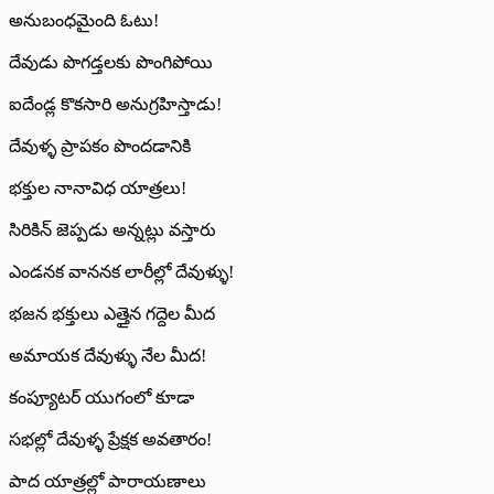
అనుబంధమైంది ఓటు!
దేవుడు పొగడ్తలకు పొంగిపోయి
ఐదేండ్ల కొకసారి అనుగ్రహిస్తాడు!
దేవుళ్ళ ప్రాపకం పొందడానికి
భక్తుల నానావిధ యాత్రలు!
సిరికిన్‌ ‌జెప్పడు అన్నట్లు వస్తారు
ఎండనక వాననక లారీల్లో దేవుళ్ళు!
భజన భక్తులు ఎత్తైన గద్దెల మీద
అమాయక దేవుళ్ళు నేల మీద!
కంప్యూటర్‌ ‌యుగంలో కూడా
సభల్లో దేవుళ్ళ ప్రేక్షక అవతారం!
పాద యాత్రల్లో పారాయణాలు