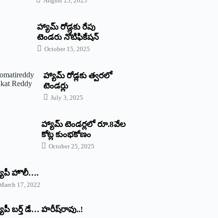
August 25, 2025
హ్యామ్‌ రోడ్లకు రేపు
టెండరు నోటిఫికేషన్‌
October 15, 2025
హ్యామ్‌ రోడ్లకు త్వరలో
టెండర్లు
July 3, 2025
హ్యామ్‌ ‌టెండర్లలో రూ.8వేల
కోట్ల కుంభకోణం
October 25, 2025
యాపీ హొలీ….
March 17, 2022
యాపీ బర్త్ ‌డే… హరీష్‌రావు..!