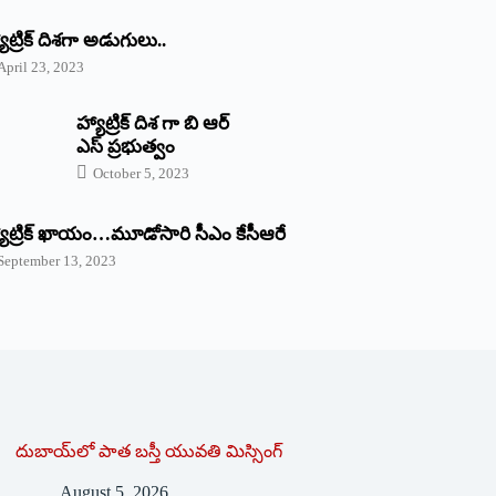
యాట్రిక్‌ ‌దిశగా అడుగులు..
April 23, 2023
హ్యాట్రిక్ దిశ గా బి ఆర్
ఎస్ ప్రభుత్వం
October 5, 2023
యాట్రిక్‌ ‌ఖాయం…మూడోసారి సీఎం కేసీఆరే
September 13, 2023
దుబాయ్‌లో పాత బ‌స్తీ యువతి మిస్సింగ్
August 5, 2026