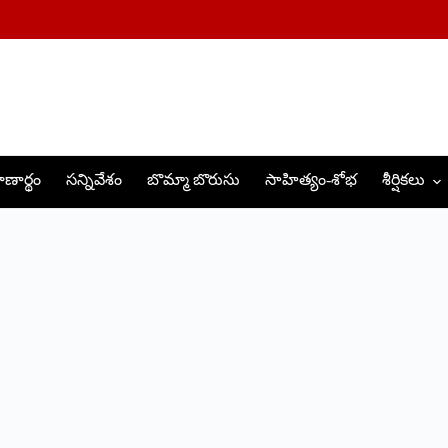
ణార్థం
సన్నివేశం
బొమ్మా బొరుసు
సాహిత్యం-శోభ
శీర్షికలు