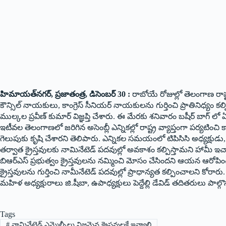
హిమాయత్‌నగర్‌, ప్రజాతంత్ర, డిసెంబర్ 30 :
రాబోయే రోజుల్లో తెలంగాణ రాష్ట్ర 
కౌన్సిల్ నాయకులు, కాంగ్రెస్ సీనియర్ నాయకులను గుర్తించి ప్రాతినిధ్యం కల్పి
ముల్కల ప్రవీణ్ కుమార్ విజ్ఞప్తి చేశారు. ఈ మేరకు శనివారం బషీర్ బాగ
ఇటీవల తెలంగాణలో జరిగిన అసెంబ్లీ ఎన్నికల్లో రాష్ట్ర వ్యాప్తంగా పర్యటించి కాంగ్
గెలుపుకు కృషి చేశారని తెలిపారు. ఎన్నికల సమయంలో టిపిసిసి అధ్యక్షుడు, ప్ర
తర్వాత క్రైస్తవులకు నామినేటెడ్ పదవుల్లో అవకాశం కల్పిస్తామని హామీ 
బిఆర్ఎస్ ప్రభుత్వం క్రైస్తవులను నమ్మించి మోసం చేసిందని ఆయన ఆరోపిం
క్రైస్తవులను గుర్తించి నామీనేటెడ్ పదవుల్లో ప్రాధాన్యత కల్పించాలని కోరారు. 
మహిళ అధ్యక్షురాలు జి.షీబా, ఉపాధ్యక్షులు పెద్దేల్లి డేవిడ్ తదితరులు పాల్గొ
Tags
#
నామినేటెడ్ ఎమ్మెల్సీలు నిజమైన క్రైస్తవులకే ఇవ్వాలి