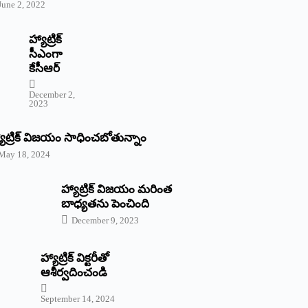
June 2, 2022
హ్యాట్రిక్‌
‌సీఎంగా
కేసీఆర్‌
December 2,
2023
యాట్రిక్‌ విజయం సాధించబోతున్నాం
May 18, 2024
హ్యాట్రిక్ విజయం మరింత
బాధ్యతను పెంచింది
December 9, 2023
హ్యాట్రిక్‌ ‌విక్టరీతో
ఆశీర్వదించండి
September 14, 2024