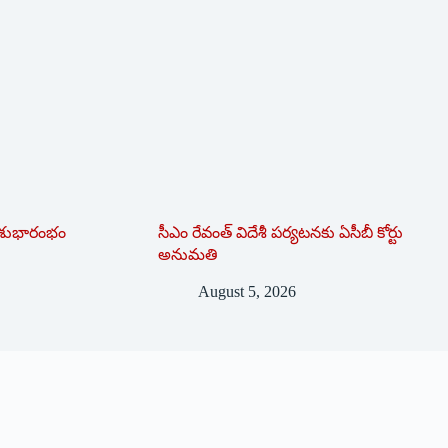
ర్ శుభారంభం
సీఎం రేవంత్ విదేశీ పర్యటనకు ఏసీబీ కోర్టు
అనుమతి
August 5, 2026