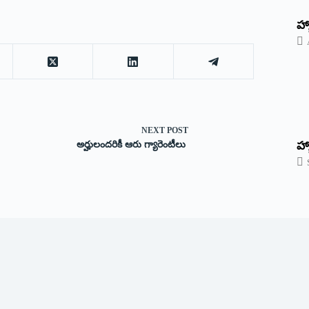
‌హ్
NEXT
POST
హ్
అర్హులందరికీ ఆరు గ్యారెంటీలు