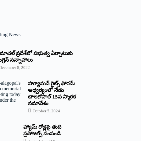
ding News
్రిమాచల్‌ ‌ప్రదేశ్‌లో పభుత్వ ఏర్పాటుకు
గ్రెస్‌ ‌సన్నాహాలు
December 8, 2022
హ్యూమన్‌ రైట్స్‌ ఫోరమ్‌
ఆధ్వర్యంలో నేడు
బాలగోపాల్‌ 15వ స్మారక
సమావేశం
October 5, 2024
హ్యామ్‌ రోడ్లపై తుది
ప్రపోజల్స్‌ పంపండి