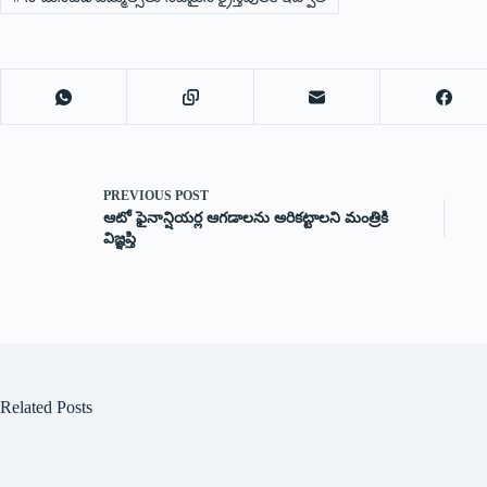
PREVIOUS
POST
ఆటో ఫైనాన్షియర్ల ఆగడాలను అరికట్టాలని మంత్రికి
విజ్ఞప్తి
Related Posts