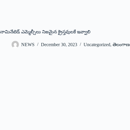
నామినేటెడ్ ఎమ్మెల్సీలు నిజమైన క్రైస్తవులకే ఇవ్వాలి
NEWS
December 30, 2023
Uncategorized
,
తెలంగాణ