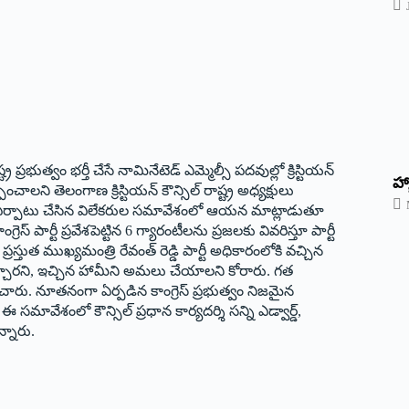
ప్రభుత్వం భర్తీ చేసే నామినేటెడ్ ఎమ్మెల్సీ పదవుల్లో క్రిస్టియన్
హ్
ంచాలని తెలంగాణ క్రిస్టియన్ కౌన్సిల్ రాష్ట్ర అధ్యక్షులు
్ లో ఏర్పాటు చేసిన విలేకరుల సమావేశంలో ఆయన మాట్లాడుతూ
రెస్ పార్టీ ప్రవేశపెట్టిన 6 గ్యారంటీలను ప్రజలకు వివరిస్తూ పార్టీ
స్తుత ముఖ్యమంత్రి రేవంత్ రెడ్డి పార్టీ అధికారంలోకి వచ్చిన
ఇచ్చారని, ఇచ్చిన హామీని అమలు చేయాలని కోరారు. గత
చారు. నూతనంగా ఏర్పడిన కాంగ్రెస్ ప్రభుత్వం నిజమైన
ఈ సమావేశంలో కౌన్సిల్ ప్రధాన కార్యదర్శి సన్ని ఎడ్వార్డ్,
న్నారు.