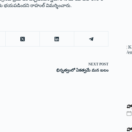
ఆమె భయపడిందని రాహుల్‌ ‌విమర్శించారు.
NEXT
POST
భిన్నత్వంలో ఏకత్వమే మన బలం
హ్
హ్