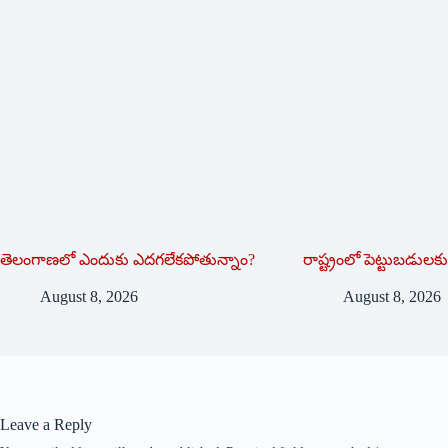
తెలంగాణలో ఎందుకు ఎదగలేకపోతున్నాం?
రాష్ట్రంలో పెట్టుబడు
August 8, 2026
August 8, 2026
Leave a Reply