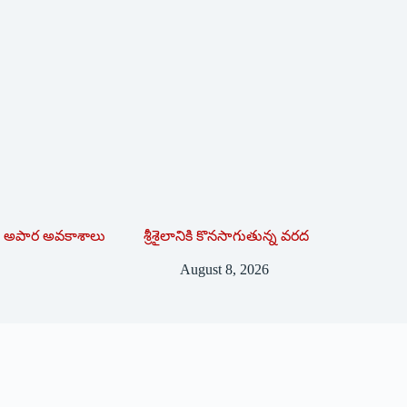
లకు అపార అవకాశాలు
శ్రీశైలానికి కొనసాగుతున్న వరద
August 8, 2026