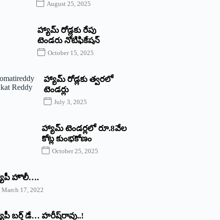
August 25, 2025
హ్యామ్‌ రోడ్లకు రేపు
టెండరు నోటిఫికేషన్‌
October 15, 2025
హ్యామ్‌ రోడ్లకు త్వరలో
టెండర్లు
July 3, 2025
హ్యామ్‌ ‌టెండర్లలో రూ.8వేల
కోట్ల కుంభకోణం
October 25, 2025
యాపీ హొలీ….
March 17, 2022
యాపీ బర్త్ ‌డే… హరీష్‌రావు..!