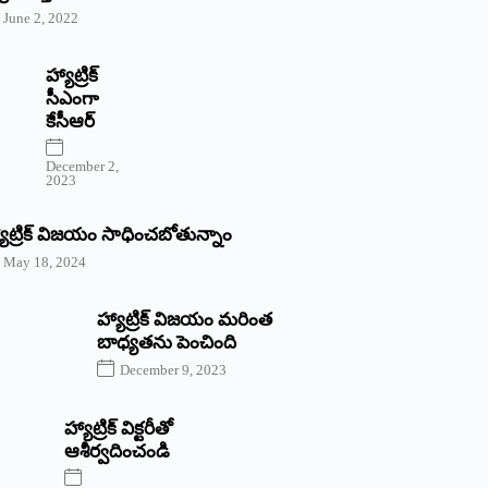
June 2, 2022
హ్యాట్రిక్‌
‌సీఎంగా
కేసీఆర్‌
December 2,
2023
యాట్రిక్‌ విజయం సాధించబోతున్నాం
May 18, 2024
హ్యాట్రిక్ విజయం మరింత
బాధ్యతను పెంచింది
December 9, 2023
హ్యాట్రిక్‌ ‌విక్టరీతో
ఆశీర్వదించండి