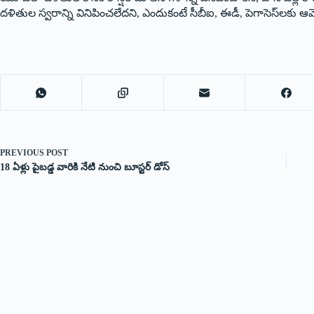
దళితుల స్వరాన్ని వినిపించలేదని, ఎందుకంటే సీబీఐ, ఈడీ, పెగాసెస్‌లకు 
PREVIOUS
POST
18 ఏళ్లు పైబడ్డ వారికి నేటి నుంచి బూస్టర్‌ ‌డోస్‌