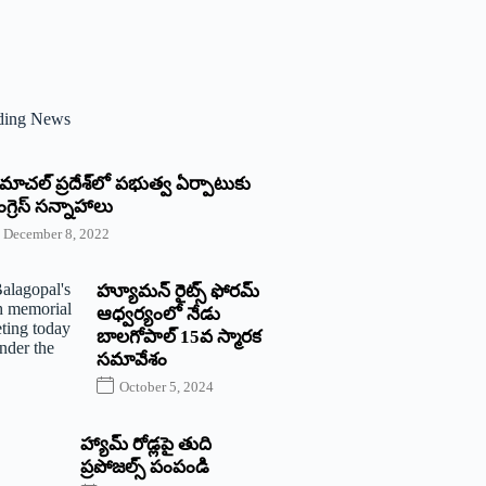
ding News
్రిమాచల్‌ ‌ప్రదేశ్‌లో పభుత్వ ఏర్పాటుకు
గ్రెస్‌ ‌సన్నాహాలు
December 8, 2022
హ్యూమన్‌ రైట్స్‌ ఫోరమ్‌
ఆధ్వర్యంలో నేడు
బాలగోపాల్‌ 15వ స్మారక
సమావేశం
October 5, 2024
హ్యామ్‌ రోడ్లపై తుది
ప్రపోజల్స్‌ పంపండి