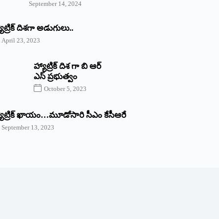
September 14, 2024
యాట్రిక్‌ ‌దిశగా అడుగులు..
April 23, 2023
హ్యాట్రిక్ దిశ గా బి ఆర్
ఎస్ ప్రభుత్వం
October 5, 2023
యాట్రిక్‌ ‌ఖాయం…మూడోసారి సీఎం కేసీఆరే
September 13, 2023