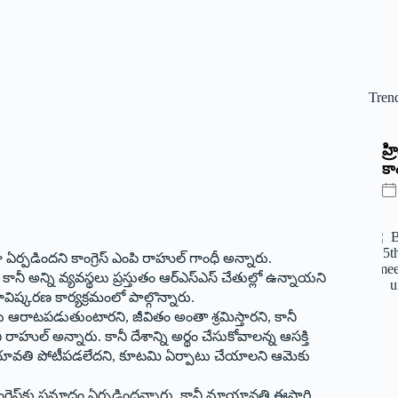
Tren
‌హ
కాం
 ఏర్పడిందని కాంగ్రెస్‌ ఎం‌పి రాహుల్‌ ‌గాంధీ అన్నారు.
ీ అన్ని వ్యవస్థలు ప్రస్తుతం ఆర్‌ఎస్‌ఎస్‌ ‌చేతుల్లో ఉన్నాయని
్తకావిష్కరణ కార్యక్రమంలో పాల్గొన్నారు.
టపడుతుంటారని, జీవితం అంతా శ్రమిస్తారని, కానీ
హుల్‌ అన్నారు. కానీ దేశాన్ని అర్థం చేసుకోవాలన్న ఆసక్తి
 మాయావతి పోటీపడలేదని, కూటమి ఏర్పాటు చేయాలని ఆమెకు
ాంగ్రెస్‌కు ప్రమాదం ఏర్పడిందన్నారు. కానీ మాయావతి ఈసారి