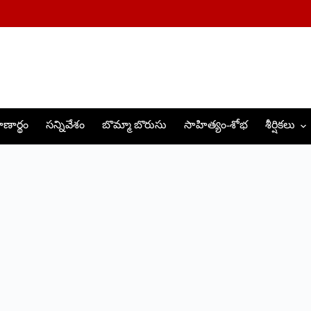
ణార్థం
సన్నివేశం
బొమ్మా బొరుసు
సాహిత్యం-శోభ
శీర్షికలు