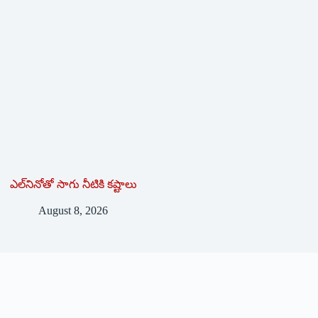
ఎల్‌నినోతో సాగు నీటికి కష్టాలు
August 8, 2026