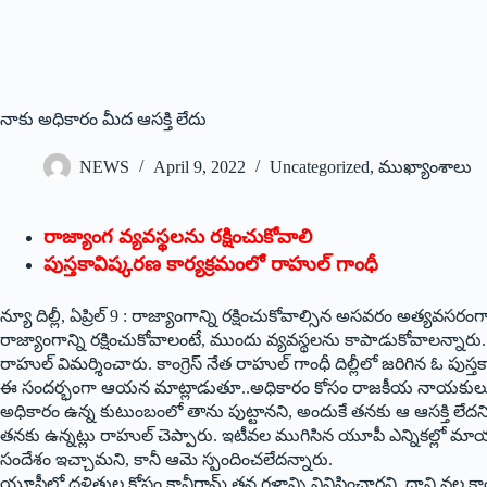
నాకు అధికారం మీద ఆసక్తి లేదు
NEWS
April 9, 2022
Uncategorized
,
ముఖ్యాంశాలు
రాజ్యాంగ వ్యవస్థలను రక్షించుకోవాలి
పుస్తకావిష్కరణ కార్యక్రమంలో రాహుల్‌ ‌గాంధీ
న్యూ దిల్లీ, ఏప్రిల్‌ 9 : ‌రాజ్యాంగాన్ని రక్షించుకోవాల్సిన అసవరం అత్యవసరంగా
రాజ్యాంగాన్ని రక్షించుకోవాలంటే, ముందు వ్యవస్థలను కాపాడుకోవాలన్నారు. కాన
రాహుల్‌ ‌విమర్శించారు. కాంగ్రెస్‌ ‌నేత రాహుల్‌ ‌గాంధీ దిల్లీలో జరిగిన ఓ పుస
ఈ సందర్భంగా ఆయన మాట్లాడుతూ..అధికారం కోసం రాజకీయ నాయకులు ఆరా
అధికారం ఉన్న కుటుంబంలో తాను పుట్టానని, అందుకే తనకు ఆ ఆసక్తి లేదని రా
తనకు ఉన్నట్లు రాహుల్‌ ‌చెప్పారు. ఇటీవల ముగిసిన యూపీ ఎన్నికల్లో
సందేశం ఇచ్చామని, కానీ ఆమె స్పందించలేదన్నారు.
యూపీలో దళితుల కోసం కాన్షీరామ్‌ ‌తన గళాన్ని వినిపించారని, దాని వల్ల క