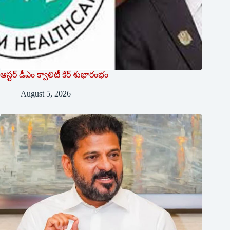
ఆస్టర్ డీఎం క్వాలిటీ కేర్ శుభారంభం
August 5, 2026