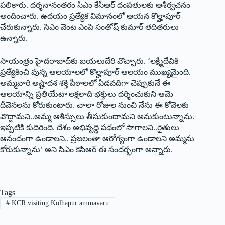
పలికారు. దర్శనానంతరం సీఎం కేసీఆర్‌ ‌దంపతులకు ఆశీర్వచనం
అందించారు. ఉదయం ప్రత్యేక విమానంలో ఆయన కొల్హాపూర్‌
‌చేరుకున్నారు. సిఎం వెంట ఎంపి సంతోష్‌ ‌కుమార్‌ ‌తదితరులు
ఉన్నారు.
సాయంత్రం హైదరాబాద్‌కు బయలుదేరి వొచ్చారు. ‘లక్ష్మీదేవికి
ప్రత్యేకించి వున్న ఆలయాలలో కొల్హాపూర్‌ ఆలయం ముఖ్యమైంది.
అమ్మవారి అష్టాదశ శక్తి పీఠాలలో ఏడవదిగా చెప్పుకునే ఈ
ఆలయాన్ని ప్రతియేటా లక్షలాది భక్తులు దర్శించుకుని ఆమె
దీవెనలను కోరుకుంటారు. చాలా రోజుల నుంచి నేను ఈ కోవెలకు
వొద్దామని..అమ్మ ఆశీస్సులు తీసుకుందామని అనుకుంటున్నాను.
ఇప్పటికి కుదిరింది. దేశం అభివృద్ధి పథంలో సాగాలని..రైతులు
ఆనందంగా ఉండాలని.. ప్రజలంతా ఆరోగ్యంగా ఉండాలని అమ్మను
కోరుకున్నాను’ అని సిఎం కెసిఆర్‌ ఈ ‌సందర్భంగా అన్నారు.
Tags
#
KCR visiting Kolhapur ammavaru