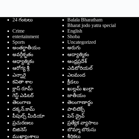
24 గంటలు
Balala Bharatham
Bharat jodo yatra special
Crime
English
entertainment
Shoba
Sports
Uncategorized
అంతర్జాతీయం
అరుగు
అవర్గీకృతం
ఆద్యాత్మికం
ఆధ్యాత్మికం
ఆంధ్రప్రదేశ్
ఆరోగ్య శ్రీ
ఎడిటోరియల్
ఎన్నారై
ఎలమంద
కవితా శాల
క్రీడలు
క్లాస్ రూమ్
ఖుల్లమ్ ఖుల్లా
గెస్ట్ ఎడిటర్
జాతీయం
తెలంగాణ
తెలంగాణార్థం
దక్కన్.కామ్
పాలిటిక్స్
పీపుల్స్ ‌మీడియా
పెన్ డ్రైవ్
ప్రచురణలు
ప్రత్యేక వ్యాసాలు
బిజినెస్
బొమ్మా బొరుసు
ముఖ్యాంశాలు
శీర్షికలు