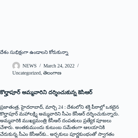
దేశం సుభిక్షంగా ఉండాలని కోరుకున్నా
NEWS
March 24, 2022
Uncategorized
,
తెలంగాణ
కొల్హాపూర్‌ అమ్మవారిని దర్శించుకున్న కెసిఆర్‌
‌ప్రజాతంత్ర, హైదరాబాద్‌, ‌మార్చి 24 : దేశంలోని శక్తి పీఠాల్లో ఒకటైన
కొల్హాపూర్‌ ‌మహాలక్ష్మి అమ్మవారిని సీఎం కేసీఆర్‌ ‌దర్శించుకున్నారు.
అమ్మవారికి ముఖ్యమంత్రి కేసీఆర్‌ ‌దంపతులు ప్రత్యేక పూజలు
చేశారు. అంతకుముందు కుటుంబ సమేతంగా ఆలయానికి
చేరుకున్న సీఎం కేసీఆర్‌కు.. అర్చకులు పూర్ణకుంభంతో స్వాగతం