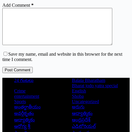
Add Comment
*
Save my name, email and website in this browser for the next
time I comment.
Post Comment
24 గంటలు
Balala Bharatham
Bharat jodo yatra special
Crime
English
entertainment
Shoba
Sports
Uncategorized
అంతర్జాతీయం
అరుగు
అవర్గీకృతం
ఆద్యాత్మికం
ఆధ్యాత్మికం
ఆంధ్రప్రదేశ్
ఆరోగ్య శ్రీ
ఎడిటోరియల్