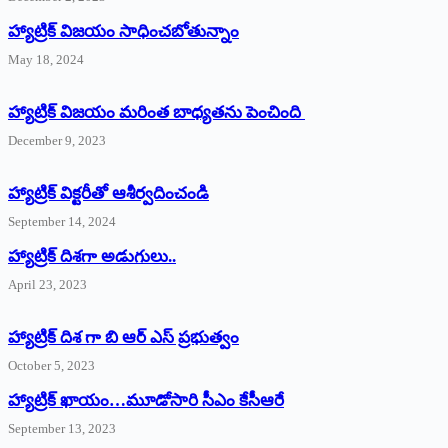
హ్యాట్రిక్‌ విజయం సాధించబోతున్నాం
May 18, 2024
హ్యాట్రిక్ విజయం మరింత బాధ్యతను పెంచింది
December 9, 2023
హ్యాట్రిక్‌ ‌విక్టరీతో ఆశీర్వదించండి
September 14, 2024
‌హ్యాట్రిక్‌ ‌దిశగా అడుగులు..
April 23, 2023
హ్యాట్రిక్ దిశ గా బి ఆర్ ఎస్ ప్రభుత్వం
October 5, 2023
హ్యాట్రిక్‌ ‌ఖాయం…మూడోసారి సీఎం కేసీఆరే
September 13, 2023