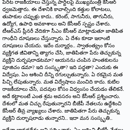
పేరిట రాజకీయాలు చేస్తున్న పార్టీలపై ముఖ్యమంత్రి కేసీఆర్‌
‌ధ్వజమెత్తారు. ఈ దేశానికి కావాల్సింది కత్తుల కోలాటలు,
తుపాకుల చప్పుళ్లు కాదు.. కరెంట్‌, ‌సాగునీరు, తాగునీరు,
ఉద్యోగ, ఉపాధి అవకాశాలు అని కేసీఆర్‌ ‌స్పష్టం చేశారు.
టీఆర్‌ఎస్‌ ‌ప్లీనరీ వేదికగా సీఎం కేసీఆర్‌ ‌మాట్లాడుతూ జాతిపిత
గాంధీని దూషణలు చేస్తున్నారు. ఏ దేశం కూడా ఇలాంటి
దూషణలు చేయదు. ఇదేం దుర్మార్గం.. స్వాతంత్య్రం కోసం
వ్యక్తిగత జీవితాన్ని త్యాగం చేసి, జాతిపితగా పేరు తెచ్చుకున్న
వ్యక్తిని దుర్భషలాడటమా? ఆయనను చంపిన హంతకులను
పూజిచం డమా? ఇది సంస్కృతా? ఇది పద్ధతా? ఎందుకు ఈ
విద్వేషం. ఏం ఆశించి దీన్ని రగుల్చుతున్నారు. ఏ రకమైన మత
పిచ్చి లేపుతున్నారు. మత విద్వేషాలు మంచిది కాదు. కుటిల
రాజకీయాలు చేసి, పదవుల కోసం విధ్వంసం చేయడం తేలికనే.
అదే కట్టాలంటే ఎంత శ్రమ అవసరం అని కేసీఆర్‌ ‌ప్రశ్నించారు.
దేశంలో మత చిచ్చు రేపుతున్నారని బీజేపీ నేతలను ఉద్దేశించి
కేసీఆర్‌ ‌తీవ్ర వ్యాఖ్యలు చేశారు. జాతిపితగా పేరు తెచ్చుకున్న
వ్యక్తిని దుర్భాషలాడు తున్నారని.. ఇదా మన సంస్కృతి..
ఇదేనా భారతదేశం అని ప్రశ్నించారు. ఏం ఆశించి బీజేపీ నేతలు