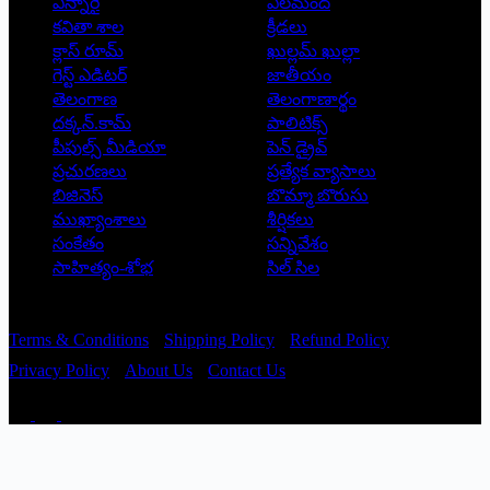
ఎన్నారై
ఎలమంద
కవితా శాల
క్రీడలు
క్లాస్ రూమ్
ఖుల్లమ్ ఖుల్లా
గెస్ట్ ఎడిటర్
జాతీయం
తెలంగాణ
తెలంగాణార్థం
దక్కన్.కామ్
పాలిటిక్స్
పీపుల్స్ ‌మీడియా
పెన్ డ్రైవ్
ప్రచురణలు
ప్రత్యేక వ్యాసాలు
బిజినెస్
బొమ్మా బొరుసు
ముఖ్యాంశాలు
శీర్షికలు
సంకేతం
సన్నివేశం
సాహిత్యం-శోభ
సిల్ సిల
Copyright © 2026 - Prajatantra
Terms & Conditions
Shipping Policy
Refund Policy
Privacy Policy
About Us
Contact Us