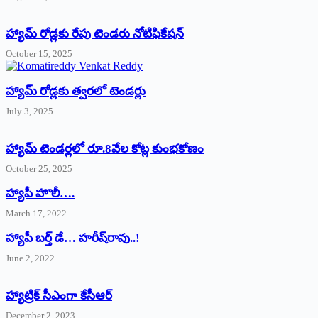
హ్యామ్‌ రోడ్లకు రేపు టెండరు నోటిఫికేషన్‌
October 15, 2025
హ్యామ్‌ రోడ్లకు త్వరలో టెండర్లు
July 3, 2025
హ్యామ్‌ ‌టెండర్లలో రూ.8వేల కోట్ల కుంభకోణం
October 25, 2025
హ్యాపీ హొలీ….
March 17, 2022
హ్యాపీ బర్త్ ‌డే… హరీష్‌రావు..!
June 2, 2022
హ్యాట్రిక్‌ ‌సీఎంగా కేసీఆర్‌
December 2, 2023