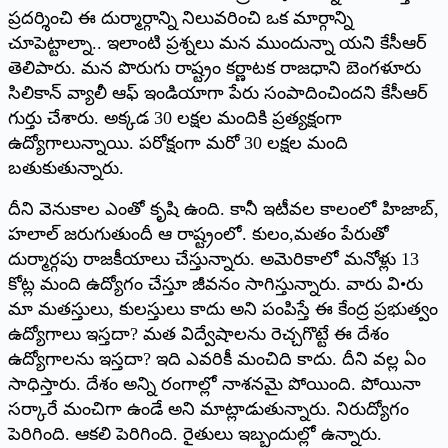
ప్రదర్శించి ఈ దుర్మార్గాన్ని నిలువరించి ఒక మార్గాన్ని
చూపెట్టాల్నా.. ఇలాంటి ప్రశ్నలు మన ముందున్నా యని కేసీఆర్‌
‌తెలిపారు. మన పొరుగు రాష్ట్రం కర్ణాటక రాజధాని బెంగళూరు
సిలికాన్‌ ‌వ్యాలీ ఆఫ్‌ ఇం‌డియాగా పేరు సంపాదించిందని కేసీఆర్‌
‌గుర్తు చేశారు. అక్కడ 30 లక్షల మందికి ప్రత్యక్షంగా
ఉద్యోగాలున్నాయి. పరోక్షంగా మరో 30 లక్షల మంది
బతుకుతున్నారు.
దీని వెనుకాల ఎంతో కృషి ఉంది. కానీ ఇటీవల కాలంలో హిజాబ్‌,
‌హలాల్‌ ‌జరుగుతుందీ ఆ రాష్ట్రంలో. కులం,మతం పేరుతో
దుర్మార్గపు రాజకీయాలు చేస్తున్నారు. అమెరికాలో మనోళ్లు 13
కోట్ల మంది ఉద్యోగం చేస్తూ జీవనం సాగిస్తున్నారు. వారు వి•రు
మా మతస్తులు, కులస్తులు కాదు అని పంపిస్తే ఈ కేంద్ర ప్రభుత్వం
ఉద్యోగాలు ఇస్తదా? మత విద్వేషాలను రెచ్చగొట్టే ఈ దేశం
ఉద్యోగాలను ఇస్తదా? ఇది ఎవరికీ మంచిది కాదు. దీని వల్ల ఏం
సాధిస్తారు. దేశం అన్ని రంగాల్లో నాశనమై పోయింది. పోయినా
సర్కారే మంచిగా ఉండే అని మాట్లాడుతున్నారు. నిరుద్యోగం
పెరిగింది. ఆకలి పెరిగింది. రైతులు ఇబ్బందుల్లో ఉన్నారు.