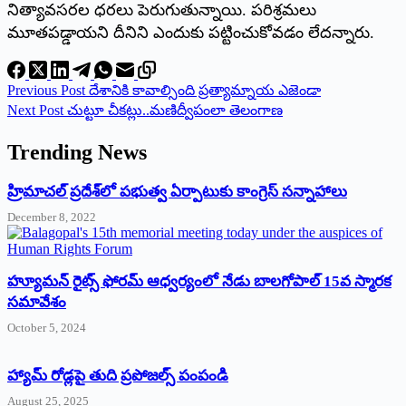
నిత్యావసరల ధరలు పెరుగుతున్నాయి. పరిశ్రమలు
మూతపడ్డాయని దీనిని ఎందుకు పట్టించుకోవడం లేదన్నారు.
Previous
Post
దేశానికి కావాల్సింది ప్రత్యామ్నాయ ఎజెండా
Next
Post
చుట్టూ చీకట్లు..మణిద్వీపంలా తెలంగాణ
Trending News
‌హ్రిమాచల్‌ ‌ప్రదేశ్‌లో పభుత్వ ఏర్పాటుకు కాంగ్రెస్‌ ‌సన్నాహాలు
December 8, 2022
హ్యూమన్‌ రైట్స్‌ ఫోరమ్‌ ఆధ్వర్యంలో నేడు బాలగోపాల్‌ 15వ స్మారక
సమావేశం
October 5, 2024
హ్యామ్‌ రోడ్లపై తుది ప్రపోజల్స్‌ పంపండి
August 25, 2025