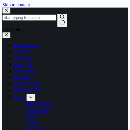
Skip to content
No results
ముఖ్యాంశాలు
జాతీయం
తెలంగాణ
ఆంధ్రప్రదేశ్
తెలంగాణార్థం
సన్నివేశం
బొమ్మా బొరుసు
సాహిత్యం-శోభ
శీర్షికలు
ప్రత్యేక వ్యాసాలు
ఎడిటోరియల్
అరుగు
సంకేతం
దక్కన్.కామ్