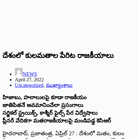
దేశంలో కులమతాల పేరిట రాజకీయాలు
NEWS
April 27, 2022
Uncategorized
,
ముఖ్యాంశాలు
హిజాబు, హలాలులపై కూడా రాజకీయం
జాతిపితనే అవమానించేలా ప్రసంగాలు
సర్జికల్‌ ‌స్ట్రయిక్స్, ‌కాశ్మీర్‌ ‌ఫైల్స్ ‌పేర విద్వేషాలు
ప్లీనరీ వేదికగా మతరాజకీయాలపై మండిపడ్డ కెసిఆర్‌
హైదరాబాద్‌, ‌ప్రజాతంత్ర, ఏప్రిల్‌ 27 : ‌దేశంలో మతం, కులం