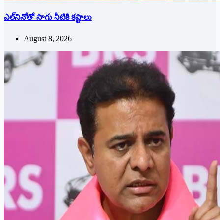
ఎల్‌నినోతో సాగు నీటికి కష్టాలు
August 8, 2026