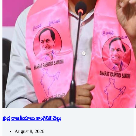
క్షుద్ర రాజకీయాలు కాంగ్రెస్‌కే చెల్లు
August 8, 2026