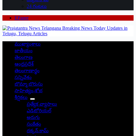
24 గంటలు
EPaper
ముఖ్యాంశాలు
జాతీయం
తెలంగాణ
ఆంధ్రప్రదేశ్
తెలంగాణార్థం
సన్నివేశం
బొమ్మా బొరుసు
సాహిత్యం-శోభ
శీర్షికలు
ప్రత్యేక వ్యాసాలు
ఎడిటోరియల్
అరుగు
సంకేతం
దక్కన్.కామ్