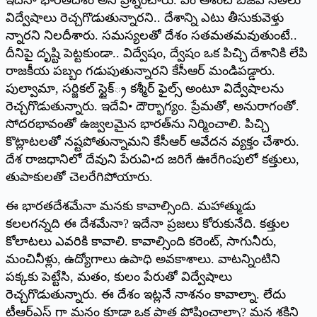
విద్వేషాలు రెచ్చగొడుతున్నారని.. దేశాన్ని ఎటు తీసుకువెళ్తు
న్నారని నిలదీశారు. సమస్యలతో దేశం సతమతమవుతుంటే..
దీనిపై దృష్టి పెట్టకుండా.. విద్వేషం, ద్వేషం ఒక పిచ్చి దేశానికి లేపి
రాజకీయ పబ్బం గడుపుతున్నారని కేసీఆర్‌ ‌మండిపడ్డారు.
పుల్వామా, సర్జికల్‌ ‌స్టైక్్ర‌ ‌కశ్మీర్‌ ‌ఫైల్స్ అం‌టూ విద్వేషాలను
రెచ్చగొడుతున్నారు. ఇదేవి• దౌర్భాగ్యం. ప్రేమతో, అనురాగంతో.
సోదరభావంతో ఉజ్వలమైన భారత్‌ను నిర్మించాలి. పిచ్చి
కొట్లాటలతో నష్టపోతున్నామని కేసీఆర్‌ ఆవేదన వ్యక్తం చేశారు.
దేశ రాజధానిలో దేవుని పేరువి•ద జరిగే ఊరేగింపులో కత్తులు,
తుపాకులతో చెలరేగిపోయారు.
ఈ భారతదేశమేనా మనకు కావాల్సింది. మహాత్ముడు
కలలగన్నది ఈ దేశమేనా? ఇదేనా ప్రజలు కోరుకునేది. కత్తుల
కోలాటలు ఎవరికి కావాలి. కావాల్సింది కరెంట్‌, ‌సాగునీరు,
మంచినీళ్లు, ఉద్యోగాలు ఉపాధి అవకాశాలు. వాటన్నింటిని
పక్కకు పెట్టేసి, మతం, కులం పేరుతో విద్వేషాలు
రెచ్చగొడుతున్నారు. ఈ దేశం ఇట్లనే నాశనం కావాల్నా. లేదు
టీఆర్‌ఎస్‌ ‌గా మనం కూడా ఒక పాత్ర పోషించాల్నా? మన శక్తిని