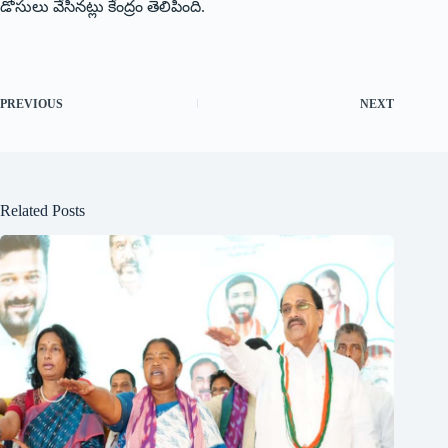
డోసులు వేసినట్లు కేంద్రం తెలిపింది.
PREVIOUS
NEXT
Related Posts