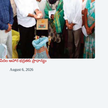
పేదల ఆహార భద్రతకు ప్రాధాన్యం
August 6, 2026