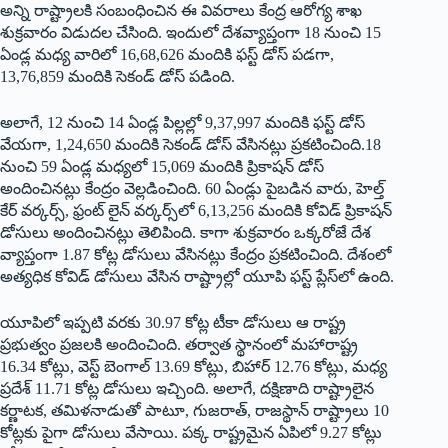
అన్ని రాష్ట్రాలకి సంబంధించిన ఈ వివరాలు కేంద్ర ఆరోగ్య శాఖ
శుక్రవారం విడుదల చేసింది. ఇందులో దేశవ్యాప్తంగా 18 నుంచి 15
ఏండ్ల మధ్య వారిలో 16,68,626 మందికి ఫస్ట్ ‌డోస్‌ ‌పడగా,
13,76,859 మందికి సెకండ్‌ ‌డోస్‌ ‌పడింది.
అలాగే, 12 నుంచి 14 ఏండ్ల పిల్లల్లో 9,37,997 మందికి ఫస్ట్ ‌డోస్‌
‌వేయగా, 1,24,650 మందికి సెకండ్‌ ‌డోస్‌ ‌వేసినట్లు ప్రకటించింది.18
నుంచి 59 ఏండ్ల మధ్యలో 15,069 మందికి ప్రికాషన్‌ ‌డోస్‌
అం‌దించినట్లు కేంద్రం వెల్లడించింది. 60 ఏండ్లు పైబడిన వారు, హెల్త్
‌కేర్‌ ‌వర్కర్స్, ‌ఫ్రంట్‌ ‌లైన్‌ ‌వర్కర్స్‌లో 6,13,256 మందికి కోవిడ్‌ ‌ప్రికాషన్‌
‌డోసులు అందించినట్లు తెలిపింది. కాగా శుక్రవారం ఒక్కరోజే దేశ
వ్యాప్తంగా 1.87 కోట్ల డోసులు వేసినట్లు కేంద్రం ప్రకటించింది. దేశంలో
అత్యధిక కోవిడ్‌ ‌డోసులు వేసిన రాష్ట్రాల్లో యూపి ఫస్ట్ ‌ప్లేస్‌లో ఉంది.
యూపిలో ఇప్పటి వరకు 30.97 కోట్ల టీకా డోసులు ఆ రాష్ట్ర
ప్రభుత్వం ప్రజలకి అందించింది. తర్వాత స్థానంలో మహారాష్ట్ర
16.34 కోట్లు, వెస్ట్ ‌బెంగాల్‌ 13.69 ‌కోట్లు, బిహార్‌ 12.76 ‌కోట్లు, మధ్య
ప్రదేశ్‌ 11.71 ‌కోట్ల డోసులు ఇచ్చింది. అలాగే, దక్షిణాది రాష్ట్రాలైన
కర్ణాటక, తమిళనాడుతో పాటూ, గుజరాత్‌, ‌రాజస్థాన్‌ ‌రాష్ట్రాలు 10
కోట్లకు పైగా డోసులు వేసాయి. పక్క రాష్ట్రమైన ఏపిలో 9.27 కోట్లు