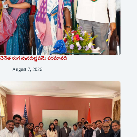
చేనేత రంగ పునరుజ్జీవమే పరమావధి
August 7, 2026