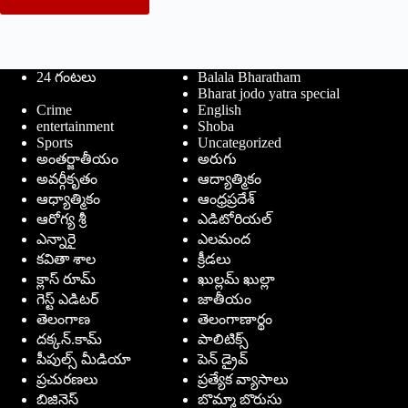
24 గంటలు
Balala Bharatham
Bharat jodo yatra special
Crime
English
entertainment
Shoba
Sports
Uncategorized
అంతర్జాతీయం
అరుగు
అవర్గీకృతం
ఆద్యాత్మికం
ఆధ్యాత్మికం
ఆంధ్రప్రదేశ్
ఆరోగ్య శ్రీ
ఎడిటోరియల్
ఎన్నారై
ఎలమంద
కవితా శాల
క్రీడలు
క్లాస్ రూమ్
ఖుల్లమ్ ఖుల్లా
గెస్ట్ ఎడిటర్
జాతీయం
తెలంగాణ
తెలంగాణార్థం
దక్కన్.కామ్
పాలిటిక్స్
పీపుల్స్ ‌మీడియా
పెన్ డ్రైవ్
ప్రచురణలు
ప్రత్యేక వ్యాసాలు
బిజినెస్
బొమ్మా బొరుసు