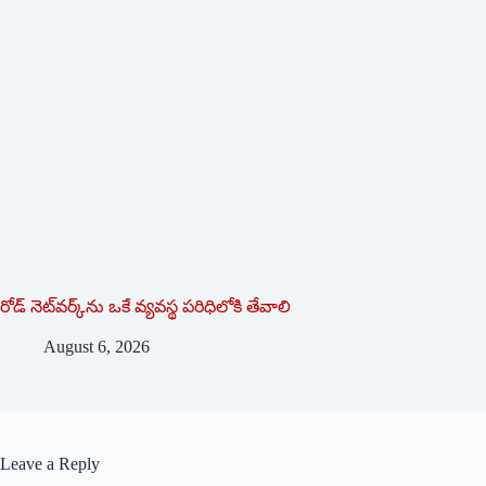
రోడ్ నెట్‌వర్క్‌ను ఒకే వ్య‌వ‌స్థ ప‌రిధిలోకి తేవాలి
August 6, 2026
Leave a Reply