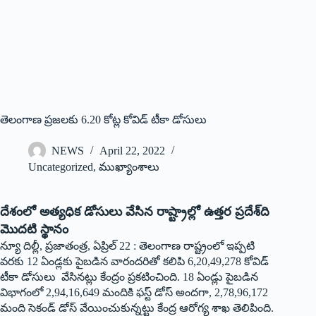
తెలంగాణ ప్రజలకు 6.20 కోట్ల కోవిడ్‌ ‌టీకా డోసులు
NEWS
April 22, 2022
Uncategorized
,
ముఖ్యాంశాలు
దేశంలో అత్యధిక డోసులు వేసిన రాష్ట్రాల్లో ఉత్తర ప్రదేశ్‌ది
మొదటి స్థానం
న్యూ దిల్లీ, ప్రజాతంత్ర, ఏప్రిల్‌ 22 : ‌తెలంగాణ రాష్ట్రంలో ఇప్పటి
వరకు 12 ఏండ్లకు పైబడిన వారందరితో కలిపి 6,20,49,278 కోవిడ్‌
‌టీకా డోసులు వేసినట్లు కేంద్రం ప్రకటించింది. 18 ఏండ్లు పైబడిన
విభాగంలో 2,94,16,649 మందికి ఫస్ట్ ‌డోస్‌ అం‌దగా, 2,78,96,172
మంది సెకండ్‌ ‌డోస్‌ ‌వేయించుకున్నట్టు కేంద్ర ఆరోగ్య శాఖ తెలిపింది.