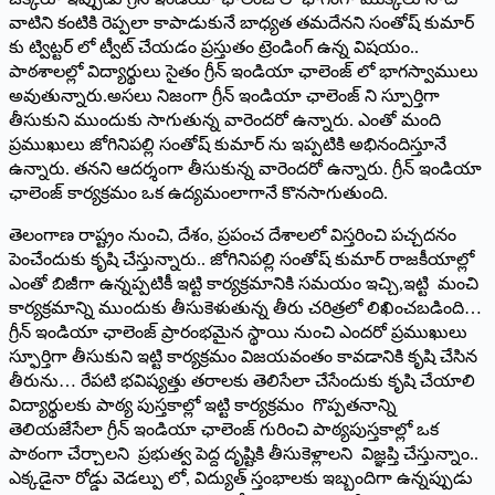
వాటిని కంటికి రెప్పలా కాపాడుకునే బాధ్యత తమదేనని సంతోష్‌ ‌కుమార్‌
‌కు ట్విట్టర్‌ ‌లో ట్వీట్‌ ‌చేయడం ప్రస్తుతం ట్రెండింగ్‌ ఉన్న విషయం..
పాఠశాలల్లో విద్యార్థులు సైతం గ్రీన్‌ ఇం‌డియా ఛాలెంజ్‌ ‌లో భాగస్వాములు
అవుతున్నారు.అసలు నిజంగా గ్రీన్‌ ఇం‌డియా ఛాలెంజ్‌ ‌ని స్పూర్తిగా
తీసుకుని ముందుకు సాగుతున్న వారెందరో ఉన్నారు. ఎంతో మంది
ప్రముఖులు జోగినిపల్లి సంతోష్‌ ‌కుమార్‌ ‌ను ఇప్పటికి అభినందిస్తూనే
ఉన్నారు. తనని ఆదర్శంగా తీసుకున్న వారెందరో ఉన్నారు. గ్రీన్‌ ఇం‌డియా
ఛాలెంజ్‌ ‌కార్యక్రమం ఒక ఉద్యమంలాగానే కొనసాగుతుంది.
తెలంగాణ రాష్ట్రం నుంచి, దేశం, ప్రపంచ దేశాలలో విస్తరించి పచ్చదనం
పెంచేందుకు కృషి చేస్తున్నారు.. జోగినిపల్లి సంతోష్‌ ‌కుమార్‌ ‌రాజకీయాల్లో
ఎంతో బిజీగా ఉన్నప్పటికీ ఇట్టి కార్యక్రమానికి సమయం ఇచ్చి,ఇట్టి మంచి
కార్యక్రమాన్ని ముందుకు తీసుకెళుతున్న తీరు చరిత్రలో లిఖించబడింది…
గ్రీన్‌ ఇం‌డియా ఛాలెంజ్‌ ‌ప్రారంభమైన స్థాయి నుంచి ఎందరో ప్రముఖులు
స్ఫూర్తిగా తీసుకుని ఇట్టి కార్యక్రమం విజయవంతం కావడానికి కృషి చేసిన
తీరును… రేపటి భవిష్యత్తు తరాలకు తెలిసేలా చేసేందుకు కృషి చేయాలి
విద్యార్థులకు పాఠ్య పుస్తకాల్లో ఇట్టి కార్యక్రమం గొప్పతనాన్ని
తెలియజేసేలా గ్రీన్‌ ఇం‌డియా ఛాలెంజ్‌ ‌గురించి పాఠ్యపుస్తకాల్లో ఒక
పాఠంగా చేర్చాలని ప్రభుత్వ పెద్ద దృష్టికి తీసుకెళ్లాలని విజ్ఞప్తి చేస్తున్నాం..
ఎక్కడైనా రోడ్డు వెడల్పు లో, విద్యుత్‌ ‌స్తంభాలకు ఇబ్బందిగా ఉన్నప్పుడు