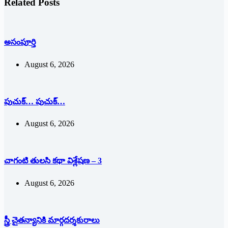
Related Posts
అసంపూర్తి
August 6, 2026
పుచుక్… పుచుక్…
August 6, 2026
చాగంటి తులసి కథా విశ్లేషణ – 3
August 6, 2026
స్త్రీ చైతన్యానికి మార్గదర్శకురాలు