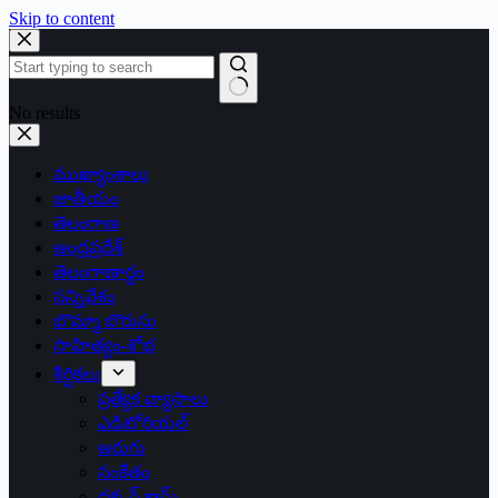
Skip to content
No results
ముఖ్యాంశాలు
జాతీయం
తెలంగాణ
ఆంధ్రప్రదేశ్
తెలంగాణార్థం
సన్నివేశం
బొమ్మా బొరుసు
సాహిత్యం-శోభ
శీర్షికలు
ప్రత్యేక వ్యాసాలు
ఎడిటోరియల్
అరుగు
సంకేతం
దక్కన్.కామ్