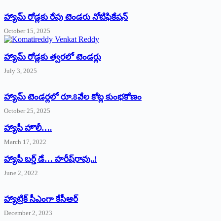
హ్యామ్‌ రోడ్లకు రేపు టెండరు నోటిఫికేషన్‌
October 15, 2025
హ్యామ్‌ రోడ్లకు త్వరలో టెండర్లు
July 3, 2025
హ్యామ్‌ ‌టెండర్లలో రూ.8వేల కోట్ల కుంభకోణం
October 25, 2025
హ్యాపీ హొలీ….
March 17, 2022
హ్యాపీ బర్త్ ‌డే… హరీష్‌రావు..!
June 2, 2022
హ్యాట్రిక్‌ ‌సీఎంగా కేసీఆర్‌
December 2, 2023