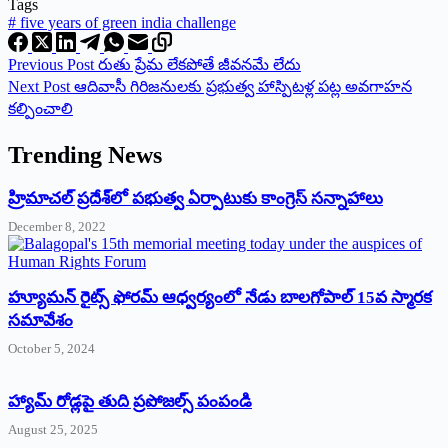
Tags
#
five years of green india challenge
Previous
Post
రుతు ప్రేమ లేకపోతే జీవనమే లేదు
Next
Post
ఆదివాసీ గిరిజనులకు ప్రభుత్వ హాస్పిటళ్ల పట్ల అవగాహన
కల్పించాలి
Trending News
‌హ్రిమాచల్‌ ‌ప్రదేశ్‌లో పభుత్వ ఏర్పాటుకు కాంగ్రెస్‌ ‌సన్నాహాలు
December 8, 2022
హ్యూమన్‌ రైట్స్‌ ఫోరమ్‌ ఆధ్వర్యంలో నేడు బాలగోపాల్‌ 15వ స్మారక
సమావేశం
October 5, 2024
హ్యామ్‌ రోడ్లపై తుది ప్రపోజల్స్‌ పంపండి
August 25, 2025