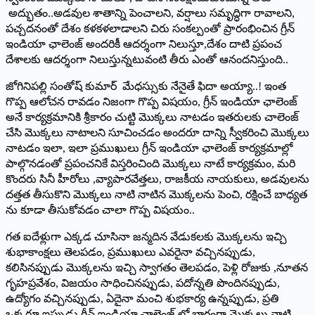
అద్భుతం..అడవుల శాతాన్ని పెంచాలని, వర్షాలు సమృద్ధిగా రావాలని,
పచ్చదనంతో దేశం కళకళలాడాలని చిరు సంకల్పంతో ప్రారంభించిన గ్రీన్‌
ఇం‌డియా ఛాలెంజ్‌ అం‌దరికీ ఆదర్శంగా నిలుస్తూ,దేశం దాటి ప్రపంచ
దేశాలకు ఆదర్శంగా నిలుస్తున్నటువంటి తీరు ఎంతో ఆనందనిస్తుంది..
జోగినిపల్లి సంతోష్‌ ‌కుమార్‌ ‌మేధస్సుకు నేనైతే ఫిదా అయ్యా..! ఇంత
గొప్ప ఆలోచన రావడం నిజంగా గొప్ప విషయం, గ్రీన్‌ ఇం‌డియా ఛాలెంజ్‌
అనే కార్యక్రమానికి శ్రీకారం చుట్టి మొక్కలు నాటడం ఇతరులకు చాలెంజ్‌
‌చేసి మొక్కలు నాటాలని సూచించడం అందరూ దాన్ని స్వీకరించి మొక్కలు
నాటడం ఇలా, ఇలా ప్రముఖులు గ్రీన్‌ ఇం‌డియా ఛాలెంజ్‌ ‌కార్యక్రమాల్లో
పాల్గొనడంతో ప్రపంచనికే విస్తరించింది మొక్కలు నాటే కార్యక్రమం, మరి
కొందరు సినీ హీరోలు ,వ్యాపారవేత్తలు, రాజకీయ నాయకులు, అడవులను
దత్తత తీసుకొని మొక్కలు నాటి నాటిన మొక్కలను పెంచి, రక్షించే బాధ్యత
ను కూడా తీసుకోవడం చాలా గొప్ప విషయం..
గత ఐదేళ్లుగా ఎక్కడ చూసినా జన్మదిన వేడుకలకు మొక్కలను ఇచ్చి
శుభాకాంక్షలు తెలపడం, ప్రముఖులు ఎవరైనా వచ్చినప్పుడు,
కలిసినప్పుడు మొక్కలను ఇచ్చి స్వాగతం తెలపడం, పెళ్లి రోజుకు ,నూతన
గృహప్రవేశం, విజయం సాధించినప్పుడు, పదోన్నతి పొందినప్పుడు,
ఉద్యోగం వచ్చినప్పుడు, ఏదైనా మంచి శుభకార్య ఉన్నప్పుడు, ప్రతి
ఒక్కరూ ఇప్పుడు గ్రీన్‌ ఇం‌డియా ఛాలెంజ్‌ ‌లో భాగంగా మొక్కలు నాటి