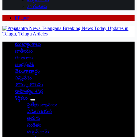
24 గంటలు
EPaper
ముఖ్యాంశాలు
జాతీయం
తెలంగాణ
ఆంధ్రప్రదేశ్
తెలంగాణార్థం
సన్నివేశం
బొమ్మా బొరుసు
సాహిత్యం-శోభ
శీర్షికలు
ప్రత్యేక వ్యాసాలు
ఎడిటోరియల్
అరుగు
సంకేతం
దక్కన్.కామ్