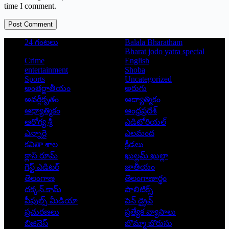
time I comment.
Post Comment
24 గంటలు
Balala Bharatham
Bharat jodo yatra special
Crime
English
entertainment
Shoba
Sports
Uncategorized
అంతర్జాతీయం
అరుగు
అవర్గీకృతం
ఆద్యాత్మికం
ఆధ్యాత్మికం
ఆంధ్రప్రదేశ్
ఆరోగ్య శ్రీ
ఎడిటోరియల్
ఎన్నారై
ఎలమంద
కవితా శాల
క్రీడలు
క్లాస్ రూమ్
ఖుల్లమ్ ఖుల్లా
గెస్ట్ ఎడిటర్
జాతీయం
తెలంగాణ
తెలంగాణార్థం
దక్కన్.కామ్
పాలిటిక్స్
పీపుల్స్ ‌మీడియా
పెన్ డ్రైవ్
ప్రచురణలు
ప్రత్యేక వ్యాసాలు
బిజినెస్
బొమ్మా బొరుసు