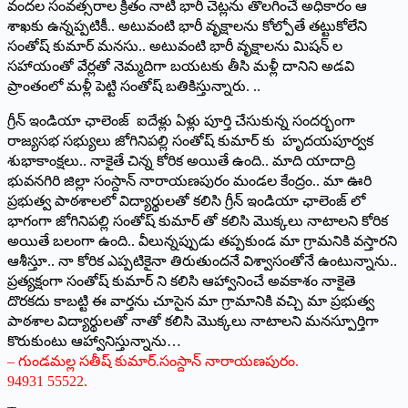
వందల సంవత్సరాల క్రితం నాటి భారీ చెట్లను తొలగించే అధికారం ఆ
శాఖకు ఉన్నప్పటికీ.. అటువంటి భారీ వృక్షాలను కోల్పోతే తట్టుకోలేని
సంతోష్‌ ‌కుమార్‌ ‌మనసు.. అటువంటి భారీ వృక్షాలను మిషన్‌ ‌ల
సహాయంతో వేర్లతో నెమ్మదిగా బయటకు తీసి మళ్లీ దానిని అడవి
ప్రాంతంలో మళ్లీ పెట్టి సంతోష్‌ ‌బతికిస్తున్నారు. ..
గ్రీన్‌ ఇం‌డియా ఛాలెంజ్‌ ఐదేళ్లు ఏళ్లు పూర్తి చేసుకున్న సందర్భంగా
రాజ్యసభ సభ్యులు జోగినిపల్లి సంతోష్‌ ‌కుమార్‌ ‌కు హృదయపూర్వక
శుభాకాంక్షలు.. నాకైతే చిన్న కోరిక అయితే ఉంది.. మాది యాదాద్రి
భువనగిరి జిల్లా సంస్దాన్‌ ‌నారాయణపురం మండల కేంద్రం.. మా ఊరి
ప్రభుత్వ పాఠశాలలో విద్యార్థులతో కలిసి గ్రీన్‌ ఇం‌డియా ఛాలెంజ్‌ ‌లో
భాగంగా జోగినిపల్లి సంతోష్‌ ‌కుమార్‌ ‌తో కలిసి మొక్కలు నాటాలని కోరిక
అయితే బలంగా ఉంది.. వీలున్నప్పుడు తప్పకుండ మా గ్రామనికి వస్తారని
ఆశీస్తూ.. నా కోరిక ఎప్పటికైనా తిరుతుందనే విశ్వాసంతోనే ఉంటున్నాను..
ప్రత్యక్షంగా సంతోష్‌ ‌కుమార్‌ ‌ని కలిసి ఆహ్వానించే అవకాశం నాకైతె
దొరకదు కాబట్టి ఈ వార్తను చూసైన మా గ్రామానికి వచ్చి మా ప్రభుత్వ
పాఠశాల విద్యార్థులతో నాతో కలిసి మొక్కలు నాటాలని మనస్పూర్తిగా
కొరుకుంటు ఆహ్వానిస్తున్నాను…
– గుండమల్ల సతీష్‌ ‌కుమార్‌.‌సంస్దాన్‌ ‌నారాయణపురం.
94931 55522.