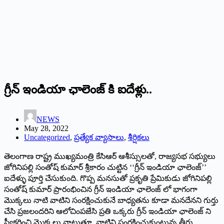
‌గ్రీన్‌ ఇం‌డియా ఛాలెంజ్‌ ‌కి ఐదేళ్లు..
NEWS
May 28, 2022
Uncategorized
,
ప్రత్యేక వ్యాసాలు
,
శీర్షికలు
తెలంగాణ రాష్ట్ర ముఖ్యమంత్రి కేసిఆర్‌ ఆశీస్సులతో, రాజ్యసభ సభ్యులు
జోగినిపల్లి సంతోష్‌ ‌కుమార్‌ ‌శ్రీకారం చుట్టిన ‘‘గ్రీన్‌ ఇం‌డియా ఛాలెంజ్‌’’
ఐదేళ్ళు పూర్తి చేసుకుంది. గొప్ప మనసుతో ప్రకృతి ప్రేమికుడు జోగినిపల్లి
సంతోష్‌ ‌కుమార్‌ ‌ప్రారంభించిన గ్రీన్‌ ఇం‌డియా ఛాలెంజ్‌ ‌లో భాగంగా
మొక్కలు నాటి వాటిని సంరక్షించుకునే బాధ్యతను కూడా మనదేనని గుర్తు
చేసి ప్రజలందరిని ఆలోచింపజేసి ప్రతి ఒక్కరు గ్రీన్‌ ఇం‌డియా ఛాలెంజ్‌ ‌ని
స్వీకరించి మొక్కలు నాటుతూ, వాటిని సంరక్షించుకుంటున్న తీరు