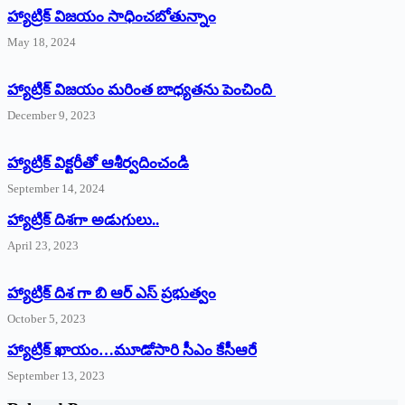
హ్యాట్రిక్‌ విజయం సాధించబోతున్నాం
May 18, 2024
హ్యాట్రిక్ విజయం మరింత బాధ్యతను పెంచింది
December 9, 2023
హ్యాట్రిక్‌ ‌విక్టరీతో ఆశీర్వదించండి
September 14, 2024
‌హ్యాట్రిక్‌ ‌దిశగా అడుగులు..
April 23, 2023
హ్యాట్రిక్ దిశ గా బి ఆర్ ఎస్ ప్రభుత్వం
October 5, 2023
హ్యాట్రిక్‌ ‌ఖాయం…మూడోసారి సీఎం కేసీఆరే
September 13, 2023