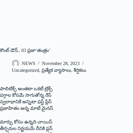
కౌంట్‌ డౌన్‌.. 03 ప్రజా‘తంత్రం’
NEWS
November 28, 2023
Uncategorized
,
ప్రత్యేక వ్యాసాలు
,
శీర్షికలు
పాలిటిక్స్‌ అంతటా ఒకటే ట్రిక్స్‌
పగ్గాల కోసమే సాగుతోన్న రేస్‌
స్వలాభానికే అన్నిటా ఫస్ట్‌ ప్లేస్‌
ప్రజాహితం అన్న మాటే మైనస్‌
మార్పు కోసం ఉన్నది చాయిస్‌
తీర్పరుల నిర్ణయమే దీనికి ప్లస్‌