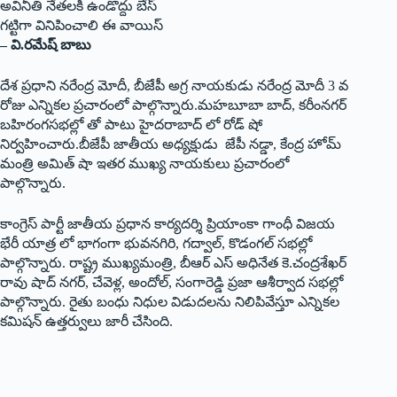
అవినీతి నేతలకి ఉండొద్దు బేస్‌
గట్టిగా వినిపించాలి ఈ వాయిస్‌
– వి.రమేష్‌ బాబు
దేశ ప్రధాని నరేంద్ర మోదీ, బీజేపీ అగ్ర నాయకుడు నరేంద్ర మోదీ 3 వ
రోజు ఎన్నికల ప్రచారంలో పాల్గొన్నారు.మహబూబా బాద్‌, కరీంనగర్‌
బహిరంగసభల్లో తో పాటు హైదరాబాద్‌ లో రోడ్‌ షో
నిర్వహించారు.బీజేపీ జాతీయ అధ్యక్షుడు జేపీ నడ్డా, కేంద్ర హోమ్‌
మంత్రి అమిత్‌ షా ఇతర ముఖ్య నాయకులు ప్రచారంలో
పాల్గొన్నారు.
కాంగ్రెస్‌ పార్టీ జాతీయ ప్రధాన కార్యదర్శి ప్రియాంకా గాంధీ విజయ
భేరీ యాత్ర లో భాగంగా భువనగిరి, గద్వాల్‌, కొడంగల్‌ సభల్లో
పాల్గొన్నారు. రాష్ట్ర ముఖ్యమంత్రి, బీఆర్‌ ఎస్‌ అధినేత కె.చంద్రశేఖర్‌
రావు షాద్‌ నగర్‌, చేవెళ్ల, అందోల్‌, సంగారెడ్డి ప్రజా ఆశీర్వాద సభల్లో
పాల్గొన్నారు. రైతు బంధు నిధుల విడుదలను నిలిపివేస్తూ ఎన్నికల
కమిషన్‌ ఉత్తర్వులు జారీ చేసింది.