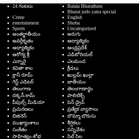
24 గంటలు
Balala Bharatham
Bharat jodo yatra special
Crime
English
entertainment
Shoba
Sports
Uncategorized
అంతర్జాతీయం
అరుగు
అవర్గీకృతం
ఆద్యాత్మికం
ఆధ్యాత్మికం
ఆంధ్రప్రదేశ్
ఆరోగ్య శ్రీ
ఎడిటోరియల్
ఎన్నారై
ఎలమంద
కవితా శాల
క్రీడలు
క్లాస్ రూమ్
ఖుల్లమ్ ఖుల్లా
గెస్ట్ ఎడిటర్
జాతీయం
తెలంగాణ
తెలంగాణార్థం
దక్కన్.కామ్
పాలిటిక్స్
పీపుల్స్ ‌మీడియా
పెన్ డ్రైవ్
ప్రచురణలు
ప్రత్యేక వ్యాసాలు
బిజినెస్
బొమ్మా బొరుసు
ముఖ్యాంశాలు
శీర్షికలు
సంకేతం
సన్నివేశం
సాహిత్యం-శోభ
సిల్ సిల