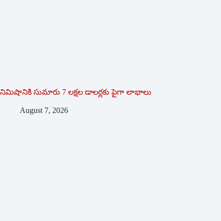
నిమిషానికి సుమారు 7 లక్షల డాలర్లకు పైగా లాభాలు
August 7, 2026