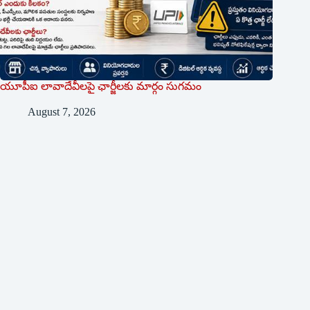
యూపీఐ లావాదేవీలపై ఛార్జీలకు మార్గం సుగమం
August 7, 2026