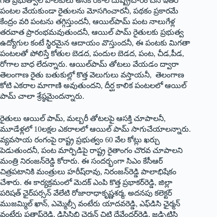
గత ప్రభుత్వాల పాలకులు అనేక రకాల దుష్ప్రచారం చేసి ఇతర
పంటల వేయకుండా రైతులను మోసగించారనీ, పథకం ప్రకారమే
కేంద్రం వరి పంటను తగ్గిస్తుందనీ, ఆయిల్‌పామ్‌ ‌పంట నాలుగేళ్ల
తరవాత ప్రారంభమవుతుందనీ, ఆయిల్‌ ‌పామ్‌ ‌రైతులకు ప్రభుత్వ
ఉద్యోగుల కంటే స్థిరమైన ఆదాయం వొస్తుందనీ, ఈ పంటకు మిగతా
పంటలతో పోలిస్తే కోతుల బెడద, పందుల బెడద, పంట, చీడ,పీడ,
రోగాల బాధ లేదన్నారు. ఆయిల్‌పామ్‌ ‌తోటలు వేయడం ద్వారా
తెలంగాణ రైతు బతుకుల్లో కొత్త వెలుగులు వస్తాయనీ, తెలంగాణ
కోటి ఎకరాల మాగాణి అవుతుందని, దీర్ఘ కాలిక పంటలలో ఆయిల్‌
‌పామ్‌ ‌చాలా శ్రేష్ఠమైందన్నారు.
రైతులు ఆయిల్‌ ‌పామ్‌, ‌మల్బరీ తోటలపై ఆసక్తి చూపాలనీ,
మూడేళ్లలో 10లక్షల ఎకరాలలో ఆయిల్‌ ‌పామ్‌ ‌సాగుచేయాలన్నారు.
వ్యవసాయ రంగంపై రాష్ట్ర ప్రభుత్వం 60 వేల కోట్లు ఖర్చు
పెడుతుందనీ, పంట మార్పిడిపై రాష్ట్ర రైతాంగం చొరవ చూపాలని
మంత్రి నిరంజన్‌రెడ్డి కోరారు. ఈ సందర్భంగా సిఎం కేసీఆర్‌
‌చిత్రపటానికి మంత్రులు హరీష్‌రావు, నిరంజన్‌రెడ్డి పాలాభిషేకం
చేశారు. ఈ కార్యక్రమంలో మెదక్‌ ఎం‌పి కొత్త ప్రభాకర్‌రెడ్డి, జిల్లా
పరిషత్‌ ‌ఛైర్‌పర్సన్‌ ‌వేలేటి రోజారాధాకృష్ణశర్మ, అదనపు కలెక్టర్‌
‌ముజమ్మిల్‌ ‌ఖాన్‌, ఎమ్మెల్సీ వంటేరు యాదవరెడ్డి, ఎఫ్‌డిసి ఛైర్మన్‌
‌వంటేరు ప్రతాప్‌రెడ్డి, డిసిసిబి ఛైర్మన్‌ ‌చిట్టి దేవేందర్‌రెడ్డి, జడ్పిటిసి