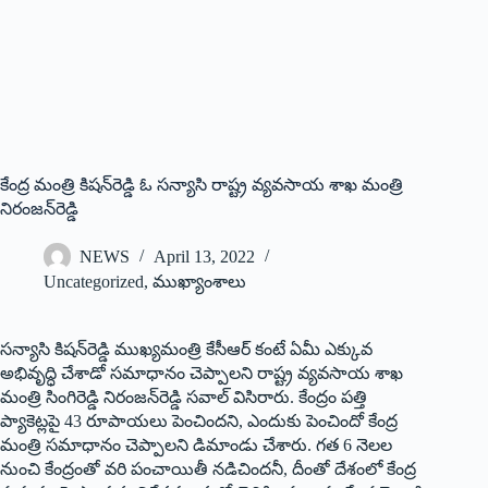
కేంద్ర మంత్రి కిషన్‌రెడ్డి ఓ సన్యాసి రాష్ట్ర వ్యవసాయ శాఖ మంత్రి
నిరంజన్‌రెడ్డి
NEWS
April 13, 2022
Uncategorized
,
ముఖ్యాంశాలు
సన్యాసి కిషన్‌రెడ్డి ముఖ్యమంత్రి కేసీఆర్‌ ‌కంటే ఏమీ ఎక్కువ
అభివృద్ధి చేశాడో సమాధానం చెప్పాలని రాష్ట్ర వ్యవసాయ శాఖ
మంత్రి సింగిరెడ్డి నిరంజన్‌రెడ్డి సవాల్‌ ‌విసిరారు. కేంద్రం పత్తి
ప్యాకెట్లపై 43 రూపాయలు పెంచిందని, ఎందుకు పెంచిందో కేంద్ర
మంత్రి సమాధానం చెప్పాలని డిమాండు చేశారు. గత 6 నెలల
నుంచి కేంద్రంతో వరి పంచాయితీ నడిచిందనీ, దీంతో దేశంలో కేంద్ర