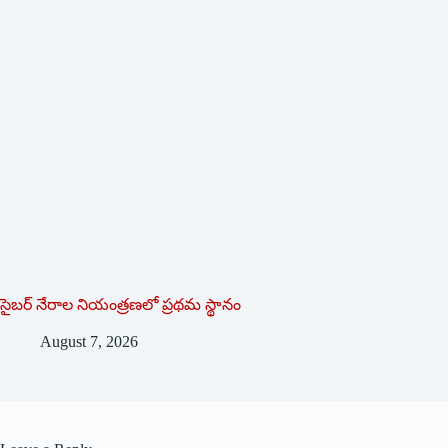
సైబర్ నేరాల నియంత్రణలో ప్రథమ స్థానం
August 7, 2026