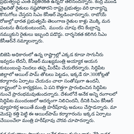
ప్రభుత్వంపై ఎంత వ్యతిరేకత ఉన్నదో తెలిసిందన్నారు. కేంద్ర మొండి
వైఖరితో రైతులు నష్టపోతారని రాష్ట్ర ప్రభుత్వం వరి ధాన్యాన్ని
కొనుగోలు చేస్తదని సిఎం కేసీఆర్‌ ‌వెల్లడించారన్నారు. రాబోయే
రోజుల్లో భారత ప్రభుత్వమే తెలంగాణ రైతుల కాళ్లు మొక్కి మన
పంటను తీసుకుంటుందనీ, ముందు చూపు లేని కేంద్రాన్ని
నమ్ముకుని రైతులు ఇబ్బంది పడొద్దు. దార్శనికత కలిగిన సిఎం
కేసీఆర్‌నే నమ్మాలన్నారు.
బిజెపి అధికారంలో ఉన్న రాష్ట్రాల్లో ఎక్కడ కూడా సాగునీరు
ఇవ్వడం లేదనీ, కేసీఆర్‌ ‌ముఖ్యమంత్రి అయ్యాక ఆయన
కుటుంబంపై నిందలు తప్ప మీరేమీ చేయలేరన్నారు. సిద్దిపేట
జిల్లాలో ఆయిల్‌ ‌పామ్‌ ‌తోటలు పెట్టడం, ఇక్కడే రూ.300కోట్లతో
కర్మాగారం ఏర్పాటు చేయడం చాలా సంతోషంగా ఉందనీ,
రాష్ట్రంలో ఏ కార్యక్రమం, ఏ పని కొత్తగా ప్రారంభించిన సిద్దిపేట
నుంచే ప్రారంభమవుతుందన్నారు. దేశంలోనే అనేక అన్ని రంగాలలో
సిద్దిపేట ముందంజలో ఆదర్శంగా నిలిచిందనీ, దీనికి సిఎం కేసీఆర్‌
‌వ్యూహకర్త అయితే మంత్రి హరీష్‌రావు అమలు చేస్తాడన్నారు. మా
మెడపై కత్తి పెట్టి ఈ ఆయిల్‌పామ్‌ ‌కర్మాగారంను ఇక్కడ ఏర్పాటు
చేయించేలా మంత్రి హరీష్‌రావు చొరవ చూపారన్నారు.