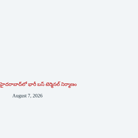
హైదరాబాద్‌లో భారీ బస్‌ ‌టెర్మినల్‌ ‌నిర్మాణం
August 7, 2026