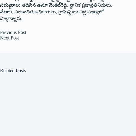
సభ్యురాలు తడిసిన ఉమా వెంకట్‌రెడ్డి, స్థానిక ప్రజాప్రతినిధులు,
నేతలు, సంబంధిత అధికారులు, గ్రామస్థులు పెద్ద సంఖ్యలో
పాల్గొన్నారు.
Previous
Post
Next
Post
Related Posts