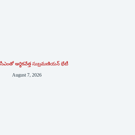
సీఎంతో ఆర్థికవేత్త సుబ్రమణియన్ భేటీ
August 7, 2026