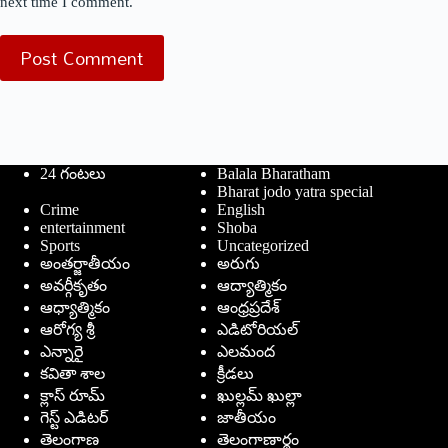
next time I comment.
Post Comment
24 గంటలు
Balala Bharatham
Bharat jodo yatra special
Crime
English
entertainment
Shoba
Sports
Uncategorized
అంతర్జాతీయం
అరుగు
అవర్గీకృతం
ఆద్యాత్మికం
ఆధ్యాత్మికం
ఆంధ్రప్రదేశ్
ఆరోగ్య శ్రీ
ఎడిటోరియల్
ఎన్నారై
ఎలమంద
కవితా శాల
క్రీడలు
క్లాస్ రూమ్
ఖుల్లమ్ ఖుల్లా
గెస్ట్ ఎడిటర్
జాతీయం
తెలంగాణ
తెలంగాణార్థం