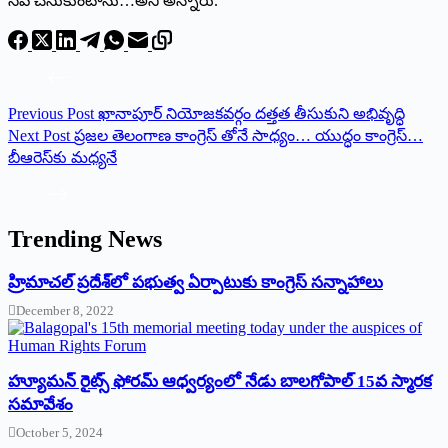
సేవ చేసుకుంటాను…అని అన్నారు.
Previous
Post
ఖానాపూర్‌ ‌నియోజకవర్గం దత్తత తీసుకుని అభివృద్ధి
Next
Post
‌ప్రజల తెలంగాణ కాంగ్రెస్‌ ‌తోనే సాధ్యం… యుద్ధం కాంగ్రెస్‌…‌
బీఆరెస్‌కు మధ్యనే
Trending News
‌హ్రిమాచల్‌ ‌ప్రదేశ్‌లో పభుత్వ ఏర్పాటుకు కాంగ్రెస్‌ ‌సన్నాహాలు
December 8, 2022
హ్యూమన్‌ రైట్స్‌ ఫోరమ్‌ ఆధ్వర్యంలో నేడు బాలగోపాల్‌ 15వ స్మారక
సమావేశం
October 5, 2024