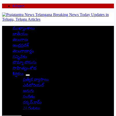
EPaper
ముఖ్యాంశాలు
జాతీయం
తెలంగాణ
ఆంధ్రప్రదేశ్
తెలంగాణార్థం
సన్నివేశం
బొమ్మా బొరుసు
సాహిత్యం-శోభ
శీర్షికలు
ప్రత్యేక వ్యాసాలు
ఎడిటోరియల్
అరుగు
సంకేతం
దక్కన్.కామ్
24 గంటలు