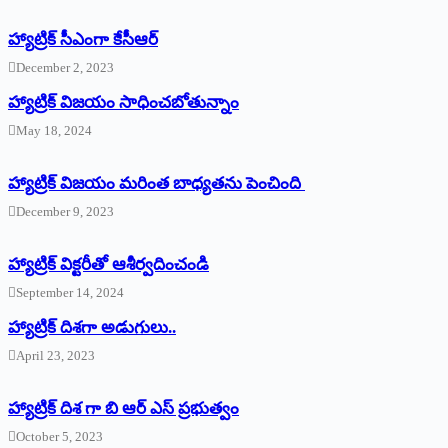
హ్యాట్రిక్‌ ‌సీఎంగా కేసీఆర్‌
December 2, 2023
హ్యాట్రిక్‌ విజయం సాధించబోతున్నాం
May 18, 2024
హ్యాట్రిక్ విజయం మరింత బాధ్యతను పెంచింది
December 9, 2023
హ్యాట్రిక్‌ ‌విక్టరీతో ఆశీర్వదించండి
September 14, 2024
‌హ్యాట్రిక్‌ ‌దిశగా అడుగులు..
April 23, 2023
హ్యాట్రిక్ దిశ గా బి ఆర్ ఎస్ ప్రభుత్వం
October 5, 2023