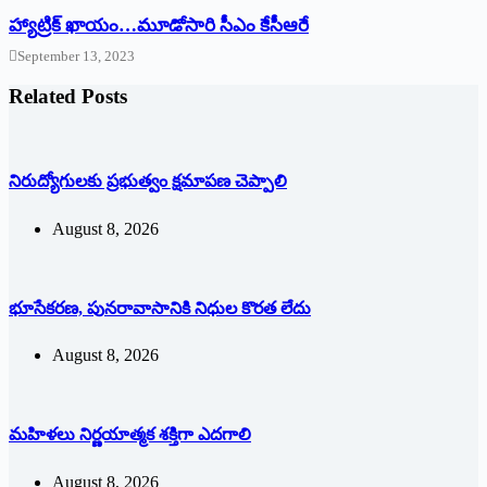
హ్యాట్రిక్‌ ‌ఖాయం…మూడోసారి సీఎం కేసీఆరే
September 13, 2023
Related Posts
నిరుద్యోగులకు ప్రభుత్వం క్షమాపణ చెప్పాలి
August 8, 2026
భూసేకరణ, పునరావాసానికి నిధుల కొరత లేదు
August 8, 2026
మహిళలు నిర్ణయాత్మక శక్తిగా ఎదగాలి
August 8, 2026