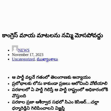
కాంగ్రెస్‌ ‌మాయ మాటలను నమ్మి మోసపోవద్దు
NEWS
November 17, 2023
Uncategorized
,
ముఖ్యాంశాలు
ఆ పార్టీ వల్లనే గతంలో తెలంగాణకు అన్యాయం
ప్రలోభాలకు లోను కాకుండా ప్రజలు ఆలోచించి వోటేయాలి
పరకాలలో ఏ పార్టీ గెలిస్తే ఆ పార్టీ రాష్ట్రంలో అధికారంలోకి
వొస్తుంది
పరకాల ప్రజా ఆశీర్వాద సభలో సిఎం కెసిఆర్‌…‌చల్లా
ధర్మారెడ్డిని గెలిపించాలని విజ్ఞప్తి