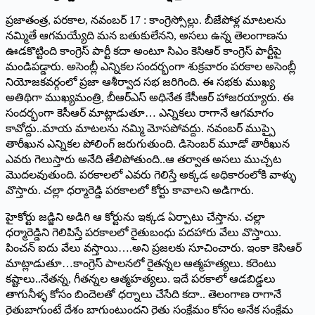
ప్రజాతంత్ర, పరకాల, నవంబర్‌ 17 : ‌కాంగ్రెస్సోల్లు. బీజేపోళ్ల మాటలను
నమ్మితే ఆగమయ్యేది మన బతుకులేనని, అసలు ఉన్న తెలంగాణను
ఊడకొట్టింది కాంగ్రెస్‌ ‌పార్టీ కదా అంటూ సిఎం కెసిఆర్‌ ‌కాంగ్రెస్‌ ‌పార్టీపై
మండిపడ్డారు. అసెంబ్లీ ఎన్నికల సందర్భంగా శుక్రవారం పరకాల అసెంబ్లీ
నియోజకవర్గంలో ప్రజా ఆశీర్వాద సభ జరిగింది. ఈ సభకు ముఖ్య
అతిథిగా ముఖ్యమంత్రి, బీఆర్‌ఎస్‌ అధినేత కేసీఆర్‌ ‌హాజరయ్యారు. ఈ
సందర్భంగా కెసీఆర్‌ ‌మాట్లాడుతూ… ఎన్నికలు రాగానే ఆగమాగం
కావోద్దు..మాయ మాటలను నమ్మి మోసపోవద్దు. నవంబర్‌ ‌ముప్పై
తారీఖున ఎన్నికల పోలింగ్‌ ‌జరుగుతుంది. డిసెంబర్‌ ‌మూడో తారీఖున
ఎవరు గెలుస్తారు అనేది తేలిపోతుంది..ఆ తర్వాత అసలు ముచ్చట
మొదలవుతుంది. పరకాలలో ఎవరు గెలిస్తే అక్కడ అధికారంలోకి వాళ్ళు
వొస్తారు. చల్లా ధర్మారెడ్డి పరకాలలో కోర్టు కావాలని అడిగారు.
హైకోర్టు జడ్జిని అడిగి ఆ కోర్టును ఇక్కడ ఏర్పాటు చేస్తాను. చల్లా
ధర్మారెడ్డిని గెలిపిస్తే పరకాలలో రైతుబంధు పదహారు వేలు వొస్తాయి.
పించన్‌ ఐదు వేలు వస్తాయి….అని ప్రజలకు సూచించారు. ఇంకా కెసిఆర్‌
‌మాట్లాడుతూ…కాంగ్రెస్‌ ‌పాలనలో రైతన్నల ఆత్మహత్యలు. కరెంటు
కష్టాలు..నేతన్న, గీతన్నల ఆత్మహత్యలు. ఇదే పరకాలో ఆడబిడ్డలు
తాగునీళ్ళ కోసం బిందెలతో ధర్నాలు చేసేది కదా.. తెలంగాణ రాగానే
రైతుబాగుంటే దేశం బాగుంటుందని రైతు సంక్షేమం కోసం అనేక సంక్షేమ