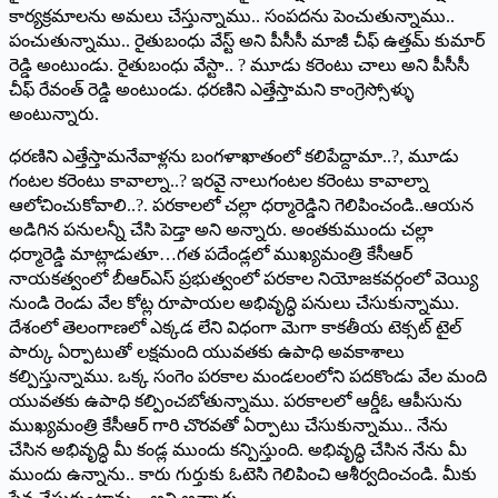
కార్యక్రమాలను అమలు చేస్తున్నాము.. సంపదను పెంచుతున్నాము..
పంచుతున్నాము.. రైతుబంధు వేస్ట్ అని పీసీసీ మాజీ చీఫ్‌ ఉత్తమ్‌ ‌కుమార్‌
‌రెడ్డి అంటుండు. రైతుబంధు వేస్టా.. ? మూడు కరెంటు చాలు అని పీసీసీ
చీఫ్‌ ‌రేవంత్‌ ‌రెడ్డి అంటుండు. ధరణిని ఎత్తేస్తామని కాంగ్రెస్సోళ్ళు
అంటున్నారు.
ధరణిని ఎత్తేస్తామనేవాళ్లను బంగళాఖాతంలో కలిపేద్దామా..?, మూడు
గంటల కరెంటు కావాల్నా..? ఇరవై నాలుగంటల కరెంటు కావాల్నా
ఆలోచించుకోవాలి..?. పరకాలలో చల్లా ధర్మారెడ్డిని గెలిపించండి..ఆయన
అడిగిన పనులన్నీ చేసి పెడ్తా అని అన్నారు. అంతకుముందు చల్లా
ధర్మారెడ్డి మాట్లాడుతూ…గత పదేండ్లలో ముఖ్యమంత్రి కేసీఆర్‌
‌నాయకత్వంలో బీఆర్‌ఎస్‌ ‌ప్రభుత్వంలో పరకాల నియోజకవర్గంలో వెయ్యి
నుండి రెండు వేల కోట్ల రూపాయల అభివృద్ధి పనులు చేసుకున్నాము.
దేశంలో తెలంగాణలో ఎక్కడ లేని విధంగా మెగా కాకతీయ టెక్సట్ ‌టైల్‌
‌పార్కు ఏర్పాటుతో లక్షమంది యువతకు ఉపాధి అవకాశాలు
కల్పిస్తున్నాము. ఒక్క సంగెం పరకాల మండలంలోని పదకొండు వేల మంది
యువతకు ఉపాధి కల్పించబోతున్నాము. పరకాలలో ఆర్డీఓ ఆపీసును
ముఖ్యమంత్రి కేసీఆర్‌ ‌గారి చొరవతో ఏర్పాటు చేసుకున్నాము.. నేను
చేసిన అభివృద్ధి మీ కండ్ల ముందు కన్పిస్తుంది. అభివృద్ధి చేసిన నేను మీ
ముందు ఉన్నాను.. కారు గుర్తుకు ఓటెసి గెలిపించి ఆశీర్వదించండి. మీకు