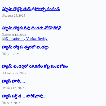
హ్యామ్‌ రోడ్లపై తుది ప్రపోజల్స్‌ పంపండి
August 25, 2025
హ్యామ్‌ రోడ్లకు రేపు టెండరు నోటిఫికేషన్‌
October 15, 2025
హ్యామ్‌ రోడ్లకు త్వరలో టెండర్లు
July 3, 2025
హ్యామ్‌ ‌టెండర్లలో రూ.8వేల కోట్ల కుంభకోణం
October 25, 2025
హ్యాపీ హొలీ….
March 17, 2022
హ్యాపీ బర్త్ ‌డే… హరీష్‌రావు..!
June 2, 2022