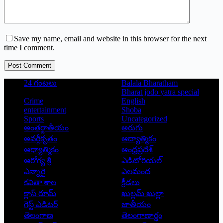
Save my name, email and website in this browser for the next
time I comment.
Post Comment
24 గంటలు
Balala Bharatham
Bharat jodo yatra special
Crime
English
entertainment
Shoba
Sports
Uncategorized
అంతర్జాతీయం
అరుగు
అవర్గీకృతం
ఆద్యాత్మికం
ఆధ్యాత్మికం
ఆంధ్రప్రదేశ్
ఆరోగ్య శ్రీ
ఎడిటోరియల్
ఎన్నారై
ఎలమంద
కవితా శాల
క్రీడలు
క్లాస్ రూమ్
ఖుల్లమ్ ఖుల్లా
గెస్ట్ ఎడిటర్
జాతీయం
తెలంగాణ
తెలంగాణార్థం