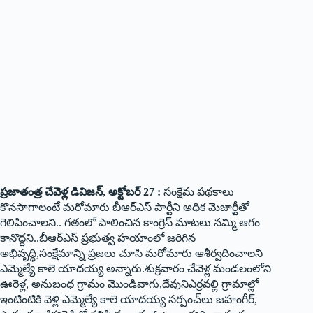
ప్రజాతంత్ర చేవెళ్ల డివిజన్‌, అక్టోబర్‌ 27 :
సంక్షేమ పథకాలు
కొనసాగాలంటే మరోమారు బీఆర్‌ఎస్ పార్టీని అధిక మెజార్టీతో
గెలిపించాలని.. గతంలో పాలించిన కాంగ్రెస్ మాటలు నమ్మి ఆగం
కానొద్దని..బీఆర్‌ఎస్ ప్రభుత్వ హయాంలో జరిగిన
అభివృద్ధి,సంక్షేమాన్ని ప్రజలు చూసి మరోమారు ఆశీర్వదించాలని
ఎమ్మెల్యే కాలె యాదయ్య అన్నారు.శుక్రవారం చేవెళ్ల మండలంలోని
ఊరెళ్ల, అనుబంధ గ్రామం మొండివాగు,దేవునిఎర్రవల్లి గ్రామాల్లో
ఇంటింటికి వెళ్లి ఎమ్మెల్యే కాలె యాదయ్య సర్పంచ్‌లు జహంగీర్‌,