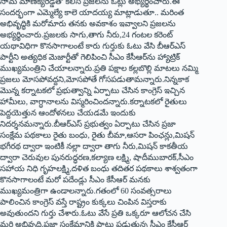
సామ మాణిక్యరెడ్డితో కలిసి ప్రజలను ఓట్లు అభ్యర్థించారు.ఈ
సందర్భంగా ఎమ్మెల్యే కాలె యాదయ్య మాట్లాడుతూ.. మరింత
అభివృద్ధికి మరోమారు తనకు అవకాశం ఇవ్వాలని ప్రజలను
అభ్యర్థించారు.ప్రజలకు సాగు,తాగు నీరు,24 గంటల కరెంట్‌
యథావిధిగా కొనసాగాలంటే కారు గుర్తుకు ఓటు వేసి బీఆర్‌ఎస్
పార్టీని అత్యధిక మెజార్టీతో గెలిపించి సీఎం కేసీఆర్‌ను హ్యాట్రిక్‌
ముఖ్యమంత్రిని చేయాలన్నారు.ప్రతి పక్షాల కల్లబొల్లి మాటలు నమ్మి
ప్రజలు మోసపోవద్దని,మోసపోతే గోసపడుతామన్నారు.నిన్నకాక
మొన్న కర్నాటకలో ప్రభుత్వాన్ని ఏర్పాటు చేసిన కాంగ్రెస్ ఇచ్చిన
హామీలు, వాగ్ధానాలను విస్మరించిందన్నారు.కర్నాటకలో రైతులు
పెద్దయెత్తున ఆందోళనలు చేయడమే ఇందుకు
నిదర్శనమన్నారు.బీఆర్‌ఎస్ ప్రభుత్వం ఏర్పాటు చేసిన ప్రజా
సంక్షేమ పథకాలు రైతు బంధు, రైతు బీమా,ఆసరా పింఛన్లు,మిషన్‌
భగీరథ ద్వారా ఇంటికీ నల్లా ద్వారా తాగు నీరు,మిషన్‌ కాకతీయ
ద్వారా చెరువుల పునరుద్ధరణ,కల్యాణ లక్ష్మి, షాదీముబారక్‌,సీఎం
సహాయ నిధి గృహలక్ష్మి,దళిత బంధు తదితర పథకాలు శాశ్వతంగా
కొనసాగాలంటే మరో పదేండ్లు సీఎం కేసీఆర్‌ మనకు
ముఖ్యమంత్రిగా ఉండాలన్నారు.గతంలో 60 సంవత్సరాలు
పాలించిన కాంగ్రెస్ వస్తే రాష్ట్రం కుక్కలు చింపిన విస్తరాకు
అవుతుందని గుర్తు చేశారు.ఓటు వేసే ప్రతి ఒక్కరూ ఆలోచన చేసి
మరి అభివృద్ధి,ప్రజా సంక్షేమానికి పాటు పడుతున్న సీఎం కేసీఆర్‌