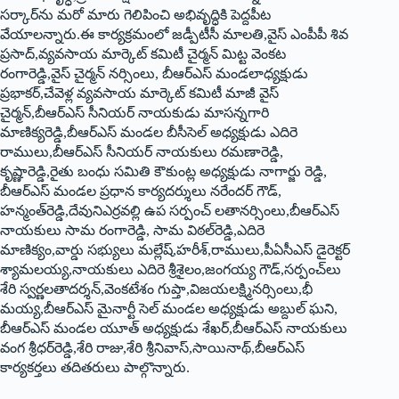
సర్కార్‌ను మరో మారు గెలిపించి అభివృద్ధికి పెద్దపీట
వేయాలన్నారు.ఈ కార్యక్రమంలో జడ్పీటీసీ మాలతి,వైస్ ఎంపీపీ శివ
ప్రసాద్‌,వ్యవసాయ మార్కెట్‌ కమిటీ చైర్మన్‌ మిట్ట వెంకట
రంగారెడ్డి,వైస్ చైర్మన్‌ నర్సింలు, బీఆర్‌ఎస్ మండలాధ్యక్షుడు
ప్రభాకర్‌,చేవెళ్ల వ్యవసాయ మార్కెట్‌ కమిటీ మాజీ వైస్
చైర్మన్‌,బీఆర్‌ఎస్ సీనియర్‌ నాయకుడు మాసన్నగారి
మాణిక్యరెడ్డి,బీఆర్‌ఎస్ మండల బీసీసెల్‌ అధ్యక్షుడు ఎదిరె
రాములు,బీఆర్‌ఎస్ సీనియర్‌ నాయకులు రమణారెడ్డి,
కృష్ణారెడ్డి,రైతు బంధు సమితి కౌకుంట్ల అధ్యక్షుడు నాగార్జు రెడ్డి,
బీఆర్‌ఎస్ మండల ప్రధాన కార్యదర్శులు నరేందర్‌ గౌడ్‌,
హన్మంత్‌రెడ్డి,దేవునిఎర్రవల్లి ఉప సర్పంచ్‌ లతానర్సింలు,బీఆర్‌ఎస్
నాయకులు సామ రంగారెడ్డి, సామ విఠల్‌రెడ్డి,ఎదిరె
మాణిక్యం,వార్డు సభ్యులు మల్లేష్‌,హరీశ్‌,రాములు,పీఏసీ
ఎస్ డైరెక్టర్‌
శ్యామలయ్య,నాయకులు ఎదిరె శ్రీశైలం,జంగయ్య గౌడ్‌,సర్పంచ్‌లు
శేరి స్వర్ణలతాదర్శన్‌,వెంకటేశం గుప్తా,విజయలక్ష్మినర్సింలు,భీ
మయ్య,బీఆర్‌ఎస్ మైనార్టీ సెల్‌ మండల అధ్యక్షుడు అబ్దుల్‌ ఘని,
బీఆర్‌ఎస్ మండల యూత్‌ అధ్యక్షుడు శేఖర్‌,బీఆర్‌ఎస్ నాయకులు
వంగ శ్రీధర్‌రెడ్డి,శేరి రాజు,శేరి శ్రీనివాస్,సాయినాథ్‌,బీఆర్‌ఎస్
కార్యకర్తలు తదితరులు పాల్గొన్నారు.