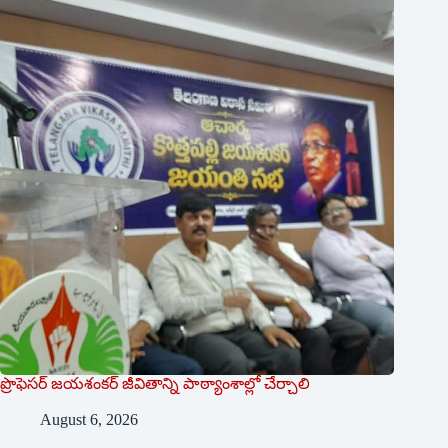
ప్రొఫెసర్ జయశంకర్ జీవితాన్ని పాఠ్యాంశాల్లో చేర్చాలి
August 6, 2026