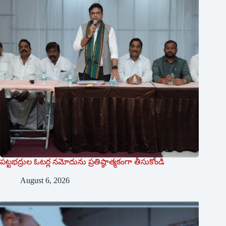
పట్టభద్రుల ఓటర్ల నమోదును ప్రతిష్ఠాత్మకంగా తీసుకోండి
August 6, 2026