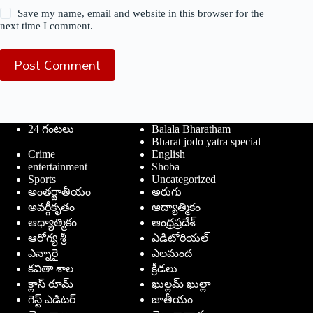
Save my name, email and website in this browser for the
next time I comment.
Post Comment
24 గంటలు
Balala Bharatham
Bharat jodo yatra special
Crime
English
entertainment
Shoba
Sports
Uncategorized
అంతర్జాతీయం
అరుగు
అవర్గీకృతం
ఆద్యాత్మికం
ఆధ్యాత్మికం
ఆంధ్రప్రదేశ్
ఆరోగ్య శ్రీ
ఎడిటోరియల్
ఎన్నారై
ఎలమంద
కవితా శాల
క్రీడలు
క్లాస్ రూమ్
ఖుల్లమ్ ఖుల్లా
గెస్ట్ ఎడిటర్
జాతీయం