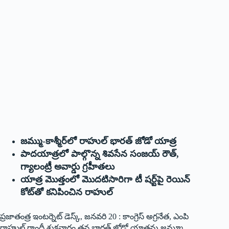
జమ్ము-కాశ్మీర్‌లో రాహుల్‌ ‌భారత్‌ ‌జోడో యాత్ర
పాదయాత్రలో పాల్గొన్న శివసేన సంజయ్‌ ‌రౌత్‌,
‌గ్యాలంట్రీ అవార్డు గ్రహీతలు
యాత్ర మొత్తంలో మొదటిసారిగా టీ షర్ట్‌పై రెయిన్‌
‌కోట్‌తో కనిపించిన రాహుల్‌
ప్రజాతంత్ర ఇంటర్నెట్‌ ‌డెస్క్, ‌జనవరి 20 : కాంగ్రెస్‌ అ‌గ్రనేత, ఎంపి
రాహుల్‌ ‌గాంధీ శుక్రవారం తన భారత్‌ ‌జోడో యాత్రను జమ్మూ