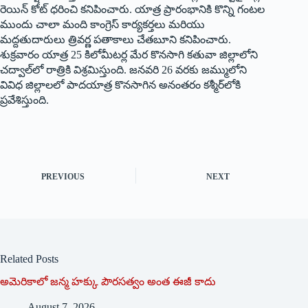
రెయిన్‌ ‌కోట్‌ ‌ధరించి కనిపించారు. యాత్ర ప్రారంభానికి కొన్ని గంటల
ముందు చాలా మంది కాంగ్రెస్‌ ‌కార్యకర్తలు మరియు
మద్దతుదారులు త్రివర్ణ పతాకాలు చేతబూని కనిపించారు.
శుక్రవారం యాత్ర 25 కిలోమీటర్ల మేర కొనసాగి కతువా జిల్లాలోని
చద్వాల్‌లో రాత్రికి విశ్రమిస్తుంది. జనవరి 26 వరకు జమ్ములోని
వివిధ జిల్లాలలో పాదయాత్ర కొనసాగిన అనంతరం కశ్మీర్‌లోకి
ప్రవేశిస్తుంది.
PREVIOUS
NEXT
Related Posts
అమెరికాలో జన్మ హక్కు పౌరసత్వం అంత ఈజీ కాదు
August 7, 2026