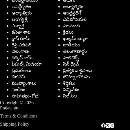
అంతర్జాతీయం
అరుగు
అవర్గీకృతం
ఆద్యాత్మికం
ఆధ్యాత్మికం
ఆంధ్రప్రదేశ్
ఆరోగ్య శ్రీ
ఎడిటోరియల్
ఎన్నారై
ఎలమంద
కవితా శాల
క్రీడలు
క్లాస్ రూమ్
ఖుల్లమ్ ఖుల్లా
గెస్ట్ ఎడిటర్
జాతీయం
తెలంగాణ
తెలంగాణార్థం
దక్కన్.కామ్
పాలిటిక్స్
పీపుల్స్ ‌మీడియా
పెన్ డ్రైవ్
ప్రచురణలు
ప్రత్యేక వ్యాసాలు
బిజినెస్
బొమ్మా బొరుసు
ముఖ్యాంశాలు
శీర్షికలు
సంకేతం
సన్నివేశం
సాహిత్యం-శోభ
సిల్ సిల
Copyright © 2026 -
Prajatantra
Terms & Conditions
Shipping Policy