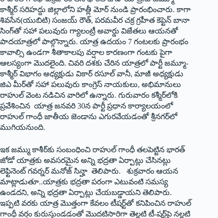
కాశ్మీర్‌ ‌సరిహద్దు జిల్లాలోని హత్లీ మోర్‌ ‌నుండి ప్రారంభించారు. కాగా
శివసేన(యుబిటి) సంజయ్‌ ‌రౌత్‌, ‌పరమవీర చక్ర గ్రహీత కెప్టెన్‌ ‌బానా
సింగ్‌తో సహా పలువురు గ్యాలంట్రీ అవార్డు విజేతలు ఆయనతో
పాదయాత్రలో పాల్గొన్నారు. యాత్ర ఉదయం 7 గంటలకు ప్రారంభం
కావాల్సి ఉండగా శీతాకాలపు వర్షాల కారణంగా గంటకు పైగా
ఆలస్యంగా మొదలైంది. చివరి దశకు చేరిన యాత్రలో పార్టీ జమ్మూ-
కాశ్మీర్‌ ‌విభాగం అధ్యక్షుడు వికార్‌ ‌రసూల్‌ ‌వానీ, మాజీ అధ్యక్షుడు
జిఎ మీర్‌తో సహా పలువురు కాంగ్రెస్‌ ‌నాయకులు, అభిమానులు
రాహుల్‌ ‌వెంట నడిచిన వారిలో ఉన్నారు. గురువారం కశ్మీర్‌లోకి
ప్రవేశించిన యాత్ర జనవరి 30న పార్టీ ప్రధాన కార్యాలయంలో
రాహుల్‌ ‌గాంధీ జాతీయ జెండాను ఎగురవేయడంతో శ్రీనగర్‌లో
ముగియనుంది.
ఇక జమ్ము కాశీర్‌కు సంబంధించి రాహుల్‌ ‌గాంధీ తలపెట్టిన భారత్‌
‌జోడో యాత్రకు అవసరమైన అన్ని భద్రతా ఏర్పాట్లు చేసినట్లు
లెఫ్టినెంట్‌ ‌గవర్నర్‌ ‌మనోజ్‌ ‌సిన్హా తెలిపారు. శుక్రవారం ఆయన
మాట్లాడుతూ..యాత్రకు భద్రతా పరంగా ఎటువంటి సమస్య
ఉండదని, అన్ని భద్రతా ఏర్పాట్లు చేయబడ్డాయని తెలిపారు.
ఇప్పటి వరకు యాత్ర మొత్తంగా కేవలం టీషర్ట్‌తో కనిపించిన రాహుల్‌
‌గాంధీ వర్షం కురుస్తుండడంతో మొదటిసారిగా తెల్లటి టీ-షర్ట్‌పై నల్లటి