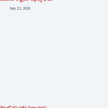
July 23, 2026
దేశంలో భ్ర‌ష్టుపట్టిన విద్యా వ్యవస్థ