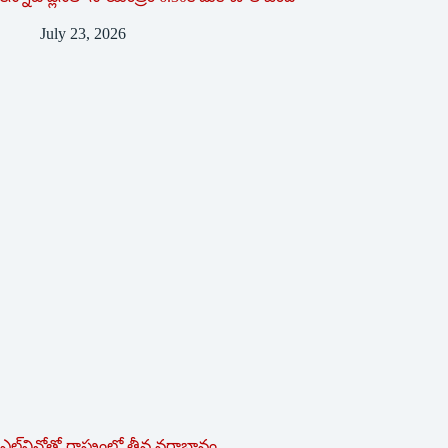
July 23, 2026
ఎల్‌నినోతో రాష్ట్రంలో తీవ్ర వర్షాభావం