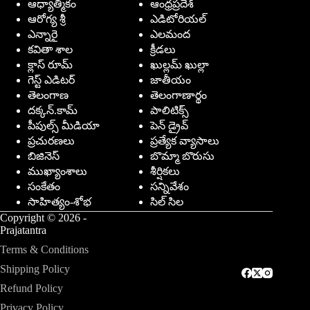
ఆధ్యాత్మికం
ఆంధ్రప్రదేశ్
ఆరోగ్య శ్రీ
ఎడిటోరియల్
ఎన్నారై
ఎలమంద
కవితా శాల
క్రీడలు
క్లాస్ రూమ్
ఖుల్లమ్ ఖుల్లా
గెస్ట్ ఎడిటర్
జాతీయం
తెలంగాణ
తెలంగాణార్థం
దక్కన్.కామ్
పాలిటిక్స్
పీపుల్స్ ‌మీడియా
పెన్ డ్రైవ్
ప్రచురణలు
ప్రత్యేక వ్యాసాలు
బిజినెస్
బొమ్మా బొరుసు
ముఖ్యాంశాలు
శీర్షికలు
సంకేతం
సన్నివేశం
సాహిత్యం-శోభ
సిల్ సిల
Copyright © 2026 -
Prajatantra
Terms & Conditions
Shipping Policy
Refund Policy
Privacy Policy