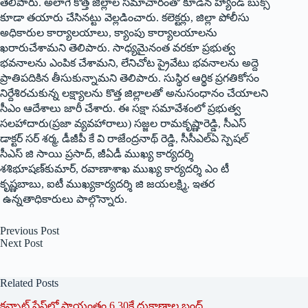
తెలిపారు. అలాగే కొత్త జిల్లాల సమాచారంతో కూడిన హ్యాండ్‌ ‌బుక్స్
‌కూడా తయారు చేసినట్టు వెల్లడించారు. కలెక్టర్లు, జిల్లా పోలీసు
అధికారుల కార్యాలయాలు, క్యాంపు కార్యాలయాలను
ఖరారుచేశామని తెలిపారు. సాధ్యమైనంత వరకూ ప్రభుత్వ
భవనాలను ఎంపిక చేశామని, లేనిచోట ప్రైవేటు భవనాలను అద్దె
ప్రాతిపదికిన తీసుకున్నామని తెలిపారు. సుస్థిర ఆర్థిక ప్రగతికోసం
నిర్దేశిరచుకున్న లక్ష్యాలను కొత్త జిల్లాలతో అనుసంధానం చేయాలని
సీఎం ఆదేశాలు జారీ చేశారు. ఈ సక్షా సమావేశంలో ప్రభుత్వ
సలహాదారు(ప్రజా వ్యవహారాలు) సజ్జల రామకృష్ణారెడ్డి, సీఎస్‌
‌డాక్టర్‌ ‌సర్‌ ‌శర్మ, డీజీపీ కే వి రాజేంద్రనాథ్‌ ‌రెడ్డి, సీసీఎల్‌ఏ ‌స్పెషల్‌
‌సీఎస్‌ ‌జి సాయి ప్రసాద్‌, ‌జీఏడీ ముఖ్య కార్యదర్శి
శశిభూషణ్‌కుమార్‌, ‌రవాణాశాఖ ముఖ్య కార్యదర్శి ఎం టీ
కృష్ణబాబు, ఐటీ ముఖ్యకార్యదర్శి జి జయలక్ష్మి, ఇతర
ఉన్నతాధికారులు పాల్గొన్నారు.
Previous
Post
Next
Post
Related Posts
క‌న్నాట్ ప్లేస్‌లో సాయంత్రం 6.30కే దుకాణాల బంద్‌