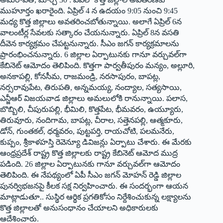
ముహూర్తం ఖరారైంది. ఏప్రిల్‌ 4 ‌న ఉదయం 9:05 నుంచి 9:45
మధ్య కొత్త జిల్లాలు అవతరించబోతున్నాయి. అలాగే ఏప్రిల్‌ 6‌న
వాలంటీర్ల సేవలకు సత్కారం చేయనున్నారు. ఏప్రిల్‌ 8‌న వసతి
దీవెన కార్యక్రమం చేపట్టనున్నారు. సీఎం జగన్‌ ‌కార్యక్రమాలను
ప్రారంభించనున్నారు. 6 జిల్లాల ఏర్పాటునకు గానూ వర్చువల్‌గా
కేబినెట్‌ ఆమోదం తెలిపింది. కొత్తగా పార్వతీపురం మన్యం, అల్లూరి,
అనకాపల్లి, కోనసీమ, రాజమండ్రి, నరసాపురం, బాపట్ల,
నర్సరావుపేట, తిరుపతి, అన్నమయ్య, నంద్యాల, సత్యసాయి,
ఎన్జీఆర్‌ ‌విజయవాడ జిల్లాలు అమలులోకి రానున్నాయి. పలాస,
బొబ్బిలి, చీపురుపల్లి, భీమిలి, కొత్తపేట, భీమవరం, ఉయ్యూరు,
తిరువూరు, నందిగామ, బాపట్ల, చీరాల, సత్తెనపల్లి, ఆత్మకూరు,
డోన్‌, ‌గుంతకల్‌, ‌ధర్మవరం, పుట్టపర్తి, రాయచోటి, పలమనేరు,
కుప్పం, శ్రీకాళహస్తి రెవెన్యూ డివిజన్లు ఏర్పాటు చేశారు. ఈ మేరకు
ఆంధ్రప్రదేశ్‌ ‌రాష్ట్ర కొత్త జిల్లాలకు రాష్ట్ర కేబినెట్‌ ఆమోద ముద్ర
పడింది. 26 జిల్లాల ఏర్పాటునకు గానూ వర్చువల్‌గా ఆమోదం
తెలిపింది. ఈ నేపథ్యంలో ఏపీ సీఎం జగన్‌ ‌మోహన్‌ ‌రెడ్డి జిల్లాల
పునర్విభజనపై కీలక సక్ష నిర్వహించారు. ఈ సందర్భంగా ఆయన
మాట్లాడుతూ.. సుస్థిర ఆర్థిక ప్రగతికోసం నిర్దేశించుకున్న లక్ష్యాలను
కొత్త జిల్లాలతో అనుసంధానం చేయాలని అధికారులకు
ఆదేశించారు.