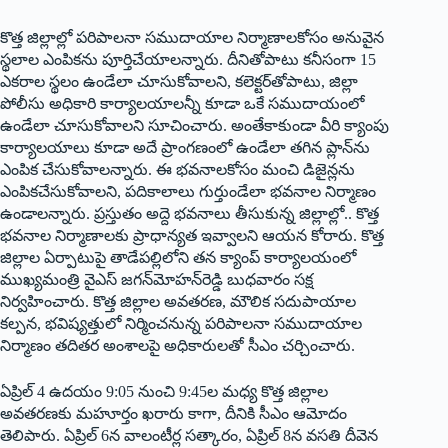
కొత్త జిల్లాల్లో పరిపాలనా సముదాయాల నిర్మాణాలకోసం అనువైన
స్థలాల ఎంపికను పూర్తిచేయాలన్నారు. దీనితోపాటు కనీసంగా 15
ఎకరాల స్థలం ఉండేలా చూసుకోవాలని, కలెక్టర్‌తోపాటు, జిల్లా
పోలీసు అధికారి కార్యాలయాలన్నీ కూడా ఒకే సముదాయంలో
ఉండేలా చూసుకోవాలని సూచించారు. అంతేకాకుండా వీరి క్యాంపు
కార్యాలయాలు కూడా అదే ప్రాంగణంలో ఉండేలా తగిన ప్లాన్‌ను
ఎంపిక చేసుకోవాలన్నారు. ఈ భవనాలకోసం మంచి డిజైన్లను
ఎంపికచేసుకోవాలని, పదికాలాలు గుర్తుండేలా భవనాల నిర్మాణం
ఉండాలన్నారు. ప్రస్తుతం అద్దె భవనాలు తీసుకున్న జిల్లాల్లో.. కొత్త
భవనాల నిర్మాణాలకు ప్రాధాన్యత ఇవ్వాలని ఆయన కోరారు. కొత్త
జిల్లాల ఏర్పాటుపై తాడేపల్లిలోని తన క్యాంప్‌ ‌కార్యాలయంలో
ముఖ్యమంత్రి వైఎస్‌ ‌జగన్‌మోహన్‌రెడ్డి బుధవారం సక్ష
నిర్వహించారు. కొత్త జిల్లాల అవతరణ, మౌలిక సదుపాయాల
కల్పన, భవిష్యత్తులో నిర్మించనున్న పరిపాలనా సముదాయాల
నిర్మాణం తదితర అంశాలపై అధికారులతో సీఎం చర్చించారు.
ఏప్రిల్‌ 4 ఉదయం 9:05 నుంచి 9:45ల మధ్య కొత్త జిల్లాల
అవతరణకు మహూర్తం ఖరారు కాగా, దీనికి సీఎం ఆమోదం
తెలిపారు. ఏప్రిల్‌ 6‌న వాలంటీర్ల సత్కారం, ఏప్రిల్‌ 8‌న వసతి దీవెన