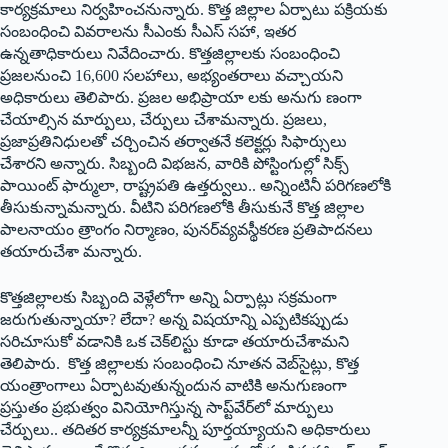
కార్యక్రమాలు నిర్వహించనున్నారు. కొత్త జిల్లాల ఏర్పాటు పక్రియకు
సంబంధించి వివరాలను సీఎంకు సీఎస్‌ ‌సహా, ఇతర
ఉన్నతాధికారులు నివేదించారు. కొత్తజిల్లాలకు సంబంధించి
ప్రజలనుంచి 16,600 సలహాలు, అభ్యంతరాలు వచ్చాయని
అధికారులు తెలిపారు. ప్రజల అభిప్రాయా లకు అనుగు ణంగా
చేయాల్సిన మార్పులు, చేర్పులు చేశామన్నారు. ప్రజలు,
ప్రజాప్రతినిధులతో చర్చించిన తర్వాతనే కలెక్టర్లు సిఫార్సులు
చేశారని అన్నారు. సిబ్బంది విభజన, వారికి పోస్టింగుల్లో సిక్స్
‌పాయింట్‌ ‌ఫార్ములా, రాష్ట్రపతి ఉత్తర్వులు.. అన్నింటినీ పరిగణలోకి
తీసుకున్నామన్నారు. వీటిని పరిగణలోకి తీసుకునే కొత్త జిల్లాల
పాలనాయం త్రాంగం నిర్మాణం, పునర్‌వ్యవస్థీకరణ ప్రతిపాదనలు
తయారుచేశా మన్నారు.
కొత్తజిల్లాలకు సిబ్బంది వెళ్లేలోగా అన్ని ఏర్పాట్లు సక్రమంగా
జరుగుతున్నాయా? లేదా? అన్న విషయాన్ని ఎప్పటికప్పుడు
సరిచూసుకో వడానికి ఒక చెక్‌లిస్టు కూడా తయారుచేశామని
తెలిపారు. కొత్త జిల్లాలకు సంబంధించి నూతన వెబ్‌సైట్లు, కొత్త
యంత్రాంగాలు ఏర్పాటవుతున్నందున వాటికి అనుగుణంగా
ప్రస్తుతం ప్రభుత్వం వినియోగిస్తున్న సాప్ట్‌వేర్‌లో మార్పులు
చేర్పులు.. తదితర కార్యక్రమాలన్నీ పూర్తయ్యాయని అధికారులు