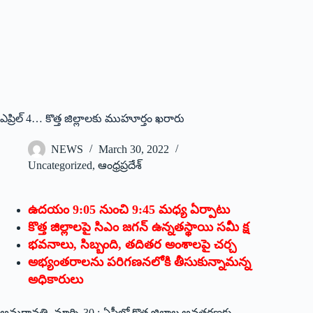
ఎ‌ప్రిల్‌ 4…‌ కొత్త జిల్లాలకు ముహూర్తం ఖరారు
NEWS
March 30, 2022
Uncategorized
,
ఆంధ్రప్రదేశ్
ఉదయం 9:05 నుంచి 9:45 మధ్య ఏర్పాటు
కొత్త జిల్లాలపై సిఎం జగన్‌ ఉన్నతస్థాయి సమీ క్ష
భవనాలు, సిబ్బంది, తదితర అంశాలపై చర్చ
అభ్యంతరాలను పరిగణనలోకి తీసుకున్నామన్న
అధికారులు
అమరావతి, మార్చి 30 : ఏపీలో కొత్త జిల్లాల అవతరణకు