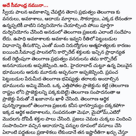
అదే సీమాంధ్ర నమునా…
స్వీయ పాలన అవకాశాన్ని చేపట్టిన తెరాస ప్రభుత్వం తెలంగాణ కు
వనరులు, అవకాశాలు, ఆదాయ మార్గాలు, సౌకర్యాలు, ఎక్కడ లేనంతగా
ఉన్నప్పటికీ వాటిని సద్వినియోగం చేయాల్సింది పోయి పూర్తిగా
దుర్వినియోగం చేసింది అనడంలో తెలంగాణ ప్రజలకు ఎలాంటి సందేహం
లేదు. ఉపాధి అవకాశాలకు అవకాశం ఇవ్వని రీతిలో పెట్టుబడుల
విధానాన్ని తీసుకొచ్చి ఎంతో మంది నిరుద్యోగుల ఆత్మహత్యలకు కారణం
ఐయింది.సీమాంధ్ర పాలనలోని కార్పొరేట్‌ ‌శక్తులకు ఇచ్చిన ప్రాధాన్యత
కంటే రెట్టింపుగా తెలంగాణ ప్రభుత్వం వనరులను తమ కార్పొరేట్‌
అననూయులకు అప్పజెప్పింది..అది.. హైదరాబాద్‌ ‌చుట్టూ ఉన్న విలువైన
భూములను ఆరుకు మూరుకు అప్పనంగా అప్పజెప్పింది. ప్రపంచ
పెట్టుబడుల పేరుమీద తెలంగాణ భవిష్యత్తు తరాలకు అందాల్సిన
భూములను అమ్మి వేసింది. ఒక్క ఎత్తిపోతల ప్రాజెక్టును కట్టి (తెలంగాణ
రాష్ట్రం లోని ప్రాజెక్టులన్ని పక్కకుబెట్టి) తెలంగాణ సంపాదనంతా ఆ
ప్రాజెక్టు పేరుతో నే ఖజానాను ఖాళీ చేసింది. తెలంగాణ ఆర్థిక
పునర్నిర్మాణంలో తెలంగాణ ప్రజలకు కనీస భాగస్వామ్యం దక్కకపోగా
ఇక్కడ ఆర్థిక అవకాశాలను, సంపదనంతా మెఘా, మైహోమ్‌,ఎటిరో
మొదలగు దోపిడీ శక్తుల పాలు చేసింది. ప్రజలు చెమట చుక్కలు చిందించి
సంపాదించిగా వచ్చిన ఆదాయాన్ని పన్నుల రూపంలో వసూలు చేసి
ఏలాంటి పద్దతులు ప్రణాళికలు లేకుండానే తన ఇష్టారీతిగా ఖర్చు చేస్తూ