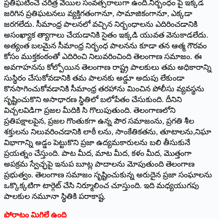
ప్రతిఘటించే చరిత్ర వేయిల సంవత్సరాలుగా ఉంది.నిర్బంధం పై ఇక్కడ
జరిగిన ప్రతిఘటనలు వ్యక్తిగతంగానూ, సామాజికంగానూ, ఎక్కడా
జరగలేదు. సీమాంధ్ర పాలనలో వచ్చిన నిర్బంధాలను ఎదిరించడానికి
అసంఖ్యాక త్యాగాలు చేయడానికి సైతం ఇక్కడి యువత వెనుకాడలేదు.
అత్యంత బలమైన సీమాంధ్ర నిర్భంధ పాలనను కూడా తన ఆత్మ గౌరవం
కోసం ముక్తకంఠంతో ఎదిరించి నిలువరించింది తెలంగాణ సమాజం. ఈ
అవగాహనను కోల్పోయిన తెలంగాణ రాష్ట్ర పాలకులు తమ అధికారాన్ని
సుస్థిరం చేసుకోవడానికి తమ పాలనకు అడ్డూ అదుపు లేకుండా
కొనసాగించుకోవడానికి సీమాంధ్ర తరహాను మించిన పోలీసు వ్యవస్థను
సృష్టించుకొని అసాధారణ స్థితిలో బలోపేతం చేసుకుంది. దీనిని
విచ్చలవిడిగా ప్రజల మీదికి సి గొలుపుతుంది. తెలంగాణలోని
ప్రతిపక్షాలపైన, ప్రజల గొంతుకగా ఉన్న పౌర సమాజంను, ప్రగతి శీల
శక్తులను నిలువరించడానికి లాఠీ లను, సాంకేతికతను, తూటాలను,నిఘా
విభాగాన్ని అడ్డం పెట్టుకొని ప్రజా ఉద్యమకారులను బలి తీసుకునే
ప్రయత్నం చేస్తుంది. పాట మీద, మాట మీద, కళం మీద, మొత్తంగా
అపక్రమ స్వేచ్ఛపై ఇనుప బూట్ల పాదాలను మోపుతుంది తెలంగాణ
ప్రభుత్వం. తెలంగాణ సమాజం సృష్టించుకున్న అరుదైన ప్రజా సంఘాలను
ఒక్కొక్కటిగా టార్గెట్‌ ‌చేసి నిర్మూలించ చూస్తుంది. ఇది మధ్యయుగపు
పాలకుల నమూనా స్థితికి పరాకాష్ట.
పోరాటం మిగిలే ఉంది