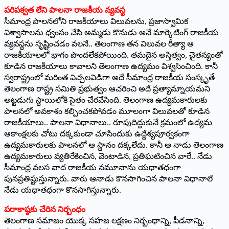
పరిపక్వత లేని పాలనా రాజకీయ వ్యవస్థ
సీమాంధ్ర పాలనలోని రాజకీయాలు విలువలను, ప్రజాస్వామిక
విశ్వాసాలను ధ్వంసం చేసి అమ్మడు కొనుడు అనే మార్కెటింగ్‌ ‌రాజకీయ
వ్యవస్థను సృష్టించడం వలనే.. తెలంగాణ తన విలువల రీత్యా ఆ
రాజకీయాలలో భాగం పొందలేకపోయింది. తమదైన అస్తిత్వం, చైతన్యంతో
కూడిన రాజకీయాలు కావాలని తెలంగాణ ఉద్యమం విశ్వసించింది. కానీ
స్వరాష్ట్రంలో మరింత విచ్చలవిడిగా అదే సీమాంధ్ర రాజకీయ సంస్కృతే
తెలంగాణ రాష్ట్ర సమితి ప్రభుత్వం ఆచరించి అదే ప్రత్యామ్నాయమని
అట్టడుగు స్థాయిలోకి సైతం చేరవేసింది. తెలంగాణ ఉద్యమకారులకు
పాలనలో అవకాశం కల్పించకపోవడం మూలంగా విలువలతో కూడిన
రాజకీయాలు.. పాలనా విధానాలు.. రూపుదిద్దుకునే క్రమంలో ఉద్యమ
ఆకాంక్షలకు చోటు దక్కకుండా చూసేందుకు ఉద్దేశ్యపూర్వకంగా
ఉద్యమకారులకు పాలనలో ఆ స్థానం దక్కలేదు. కానీ ఆ నాడు తెలంగాణ
ఉద్యమకారులు వ్యతిరేకించిన, వెంటాడిన, ప్రతిఘటించిన వారే.. నేడు
సీమాంధ్ర వలస వాద రాజకీయ నమూనాను యధాతధంగా
పునప్రతిష్టుస్తున్నారు. వారు ఆనాడు కొనసాగించిన పాలనా విధానాలే
నేడు యధాతధంగా కొనసాగిస్తున్నారు.
పరాకాష్ఠకు చేరిన నిర్బంధం
తెలంగాణ సమాజం యొక్క సహజ లక్షణం నిర్బంధాన్ని, పీడనాన్ని,