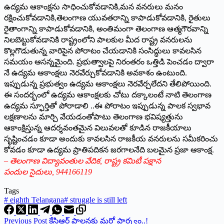
ఉద్యమ ఆకాంక్షను సాధించుకోవడానికి,మన వనరులు మనం
రక్షించుకోవడానికి,తెలంగాణ యువతరాన్ని కాపాడుకోవడానికి, రైతులు
రైతాంగాన్ని కాపాడుకోవడానికి, అంతిమంగా తెలంగాణ ఆత్మగౌరవాన్ని
నిలబెట్టుకోవడానికి రాష్ట్రంలోని పాలకుల మీద రాష్ట్ర వనరులను
కొల్లగొడుతున్న వారిపైన పోరాటం చేయడానికి సంసిద్ధులు కావలసిన
సమయం ఆసన్నమైంది. ప్రభుత్వాలపై నిరంతరం ఒత్తిడి పెంచడం ద్వారా
నే ఉద్యమ ఆకాంక్షలు నెరవేర్చుకోవడానికి అవకాశం ఉంటుంది.
ఇప్పుడున్న ప్రభుత్వం ఉద్యమ ఆకాంక్షలు నెరవేర్చలేదని తేలిపోయింది.
ఈ సందర్భంలో ఉద్యమ ఆకాంక్షలకు చోటు దక్కాలంటే నాటి తెలంగాణ
ఉద్యమ స్ఫూర్తితో పోరాడాలి ..ఈ పోరాటం ఇప్పుడున్న పాలక స్వభావ
లక్షణాలను మార్చి వేయడంతోపాటు తెలంగాణ భవిష్యత్తును
ఆకాంక్షిస్తున్న ఆదర్శవంతమైన విలువలతో కూడిన రాజకీయాలు
సృష్టించడం కూడా అందుకు కావలసిన రాజకీయ వనరులను సమీకరించు
కోవడం కూడా ఉద్యమ ప్రాతిపదికన జరగాలనేది బలమైన ప్రజా ఆకాంక్ష.
– తెలంగాణ విద్యావంతుల వేదిక, రాష్ట్ర కమిటీ పక్షాన
పందుల సైదులు, 944166119
Tags
#
eighth Telangana
#
struggle is still left
Previous
Post
కేసిఆర్‌ ‌పాలనకు మరో పార్శ్వం..!