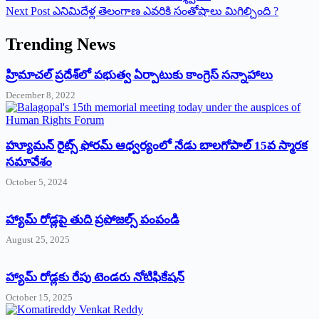
Next
Post
ఎనిమిదేళ్ల తెలంగాణ ఎవరికి సంతోషాలు మిగిల్చింది ?
Trending News
‌హ్రిమాచల్‌ ‌ప్రదేశ్‌లో పభుత్వ ఏర్పాటుకు కాంగ్రెస్‌ ‌సన్నాహాలు
December 8, 2022
హ్యూమన్‌ రైట్స్‌ ఫోరమ్‌ ఆధ్వర్యంలో నేడు బాలగోపాల్‌ 15వ స్మారక
సమావేశం
October 5, 2024
హ్యామ్‌ రోడ్లపై తుది ప్రపోజల్స్‌ పంపండి
August 25, 2025
హ్యామ్‌ రోడ్లకు రేపు టెండరు నోటిఫికేషన్‌
October 15, 2025