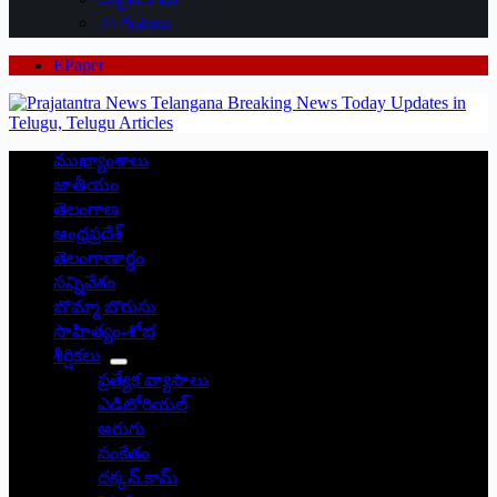
24 గంటలు
EPaper
ముఖ్యాంశాలు
జాతీయం
తెలంగాణ
ఆంధ్రప్రదేశ్
తెలంగాణార్థం
సన్నివేశం
బొమ్మా బొరుసు
సాహిత్యం-శోభ
శీర్షికలు
ప్రత్యేక వ్యాసాలు
ఎడిటోరియల్
అరుగు
సంకేతం
దక్కన్.కామ్