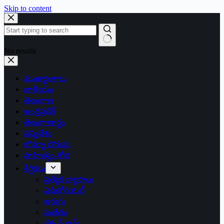
Skip to content
No results
ముఖ్యాంశాలు
జాతీయం
తెలంగాణ
ఆంధ్రప్రదేశ్
తెలంగాణార్థం
సన్నివేశం
బొమ్మా బొరుసు
సాహిత్యం-శోభ
శీర్షికలు
ప్రత్యేక వ్యాసాలు
ఎడిటోరియల్
అరుగు
సంకేతం
దక్కన్.కామ్