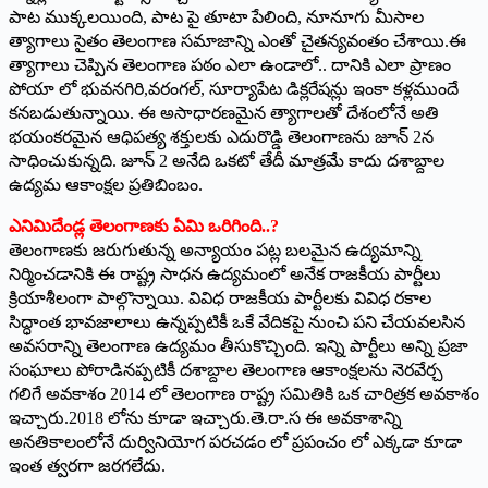
పాట ముక్కలయింది, పాట పై తూటా పేలింది, నూనూగు మీసాల
త్యాగాలు సైతం తెలంగాణ సమాజాన్ని ఎంతో చైతన్యవంతం చేశాయి.ఈ
త్యాగాలు చెప్పిన తెలంగాణ పఠం ఎలా ఉండాలో.. దానికి ఎలా ప్రాణం
పోయా లో భువనగిరి,వరంగల్‌, ‌సూర్యాపేట డిక్లరేషన్లు ఇంకా కళ్లముందే
కనబడుతున్నాయి. ఈ అసాధారణమైన త్యాగాలతో దేశంలోనే అతి
భయంకరమైన ఆధిపత్య శక్తులకు ఎదురొడ్డి తెలంగాణను జూన్‌ 2‌న
సాధించుకున్నది. జూన్‌ 2 అనేది ఒకటో తేదీ మాత్రమే కాదు దశాబ్దాల
ఉద్యమ ఆకాంక్షల ప్రతిబింబం.
ఎనిమిదేండ్ల తెలంగాణకు ఏమి ఒరిగింది..?
తెలంగాణకు జరుగుతున్న అన్యాయం పట్ల బలమైన ఉద్యమాన్ని
నిర్మించడానికి ఈ రాష్ట్ర సాధన ఉద్యమంలో అనేక రాజకీయ పార్టీలు
క్రియాశీలంగా పాల్గొన్నాయి. వివిధ రాజకీయ పార్టీలకు వివిధ రకాల
సిద్ధాంత భావజాలాలు ఉన్నప్పటికీ ఒకే వేదికపై నుంచి పని చేయవలసిన
అవసరాన్ని తెలంగాణ ఉద్యమం తీసుకొచ్చింది. ఇన్ని పార్టీలు అన్ని ప్రజా
సంఘాలు పోరాడినప్పటికీ దశాబ్దాల తెలంగాణ ఆకాంక్షలను నెరవేర్చ
గలిగే అవకాశం 2014 లో తెలంగాణ రాష్ట్ర సమితికి ఒక చారిత్రక అవకాశం
ఇచ్చారు.2018 లోను కూడా ఇచ్చారు.తె.రా.స ఈ అవకాశాన్ని
అనతికాలంలోనే దుర్వినియోగ పరచడం లో ప్రపంచం లో ఎక్కడా కూడా
ఇంత త్వరగా జరగలేదు.