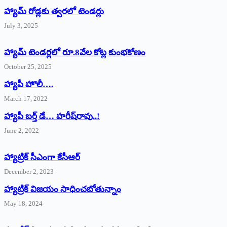
హ్యామ్‌ రోడ్లకు త్వరలో టెండర్లు
July 3, 2025
హ్యామ్‌ ‌టెండర్లలో రూ.8వేల కోట్ల కుంభకోణం
October 25, 2025
హ్యాపీ హొలీ….
March 17, 2022
హ్యాపీ బర్త్ ‌డే… హరీష్‌రావు..!
June 2, 2022
హ్యాట్రిక్‌ ‌సీఎంగా కేసీఆర్‌
December 2, 2023
హ్యాట్రిక్‌ విజయం సాధించబోతున్నాం
May 18, 2024