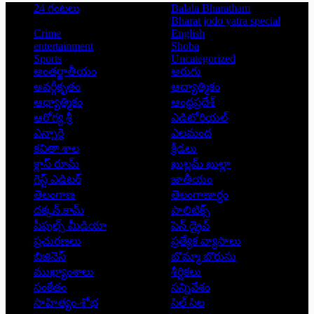
24 గంటలు
Balala Bharatham
Bharat jodo yatra special
Crime
English
entertainment
Shoba
Sports
Uncategorized
అంతర్జాతీయం
అరుగు
అవర్గీకృతం
ఆద్యాత్మికం
ఆధ్యాత్మికం
ఆంధ్రప్రదేశ్
ఆరోగ్య శ్రీ
ఎడిటోరియల్
ఎన్నారై
ఎలమంద
కవితా శాల
క్రీడలు
క్లాస్ రూమ్
ఖుల్లమ్ ఖుల్లా
గెస్ట్ ఎడిటర్
జాతీయం
తెలంగాణ
తెలంగాణార్థం
దక్కన్.కామ్
పాలిటిక్స్
పీపుల్స్ ‌మీడియా
పెన్ డ్రైవ్
ప్రచురణలు
ప్రత్యేక వ్యాసాలు
బిజినెస్
బొమ్మా బొరుసు
ముఖ్యాంశాలు
శీర్షికలు
సంకేతం
సన్నివేశం
సాహిత్యం-శోభ
సిల్ సిల