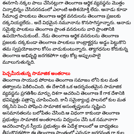
ఈనగాసి నక్కల పాలు చేసినట్లుగా తెలంగాణ ఆర్థిక వ్యవస్థను మొత్తం
చిన్నాభిన్నం చేసినరనడంలో ఎలాంటి అతిశయోక్తి లేదు. ఆనాడు కూడా
సీమాంధ్ర పాలకులు తెలంగాణ ఆర్థిక వనరులను తెలంగాణ ప్రజలకు
దక్కనియ్యలేదు.. అదే విధమైన నమూనాను కొనసాగిస్తూన్నారు. ఆనాడు
సమైక్య పాలకులు తెలంగాణ ప్రాంత వనరులను వారి ప్రాంతానికి
ఉపయోగించుకుంటే.. నేడు తెలంగాణ ఆర్థిక వనరులను తెలంగాణ
ప్రజలకు దక్కకుండా తెలంగాణ పాలకులు కాంట్రాక్టర్లను అడ్డం పెట్టుకొని
తమ స్వప్రయోజనాల కోసం వాడుకుంటున్నారు. త్యాగధనుల కోరుకున్న
తెలంగాణ అభివృద్ధి జరగకపోగా లక్షల కోట్ల అప్పులపాలై
మూలుగుతున్నది.
పెచ్చమీరుతున్న సామాజిక అంతరాలు
తెలంగాణ సాయుధ పోరాటం తెలంగాణ సమాజం లోని కుల మత
తత్వాలను పెకిలించింది. ఈ దేశానికి ఒక ఆదర్శవంతమైన సామాజిక
వ్యవస్థను ప్రగతిశీల మార్పు దిశగా ఆచరించి తెలంగాణ కే గాక దేశానికి
భవిష్యత్తు పత్రాన్ని చూపించింది. కానీ సమైక్యాంధ్ర పాలనలో కుల మత
రక్కసిని పెంచి పోషించి సామాజిక అసంతృప్తులను సృష్టించి
అసమానతలను బలోపేతం చేసింది.ఆ విధంగా కాకుండా తెలంగాణ
ప్రభుత్వం సామాజిక అంతరాలను విధ్వంసం చేసి ఒక నమూనాగా
ఆచరించాల్సిన స్వీయ ప్రభుత్వం ఈ ఏడేళ్ల కాలంలో ఆ బాధ్యతలు
తీసుకొనకపోగా ఈ తెలంగాణ ప్రాంతంలో ఎన్నడూ జరగనంత గా కుల