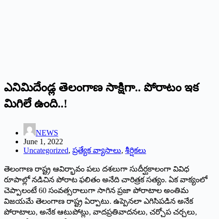
ఎనిమిదేండ్ల తెలంగాణ సాక్షిగా.. పోరాటం ఇక
మిగిలే ఉంది..!
NEWS
June 1, 2022
Uncategorized
,
ప్రత్యేక వ్యాసాలు
,
శీర్షికలు
తెలంగాణ రాష్ట్ర ఆవిర్భావం పలు దశలుగా సుదీర్ఘకాలంగా వివిధ
రూపాల్లో నడిచిన పోరాట ఫలితం అనేది చారిత్రక సత్యం. ఏక వాక్యంలో
చెప్పాలంటే 60 సంవత్సరాలుగా సాగిన ప్రజా పోరాటాల అంతిమ
విజయమే తెలంగాణ రాష్ట్ర ఏర్పాటు. ఉప్పెనలా ఎగిసిపడిన అనేక
పోరాటాలు, అనేక ఆటుపోట్లు, వాదప్రతివాదనలు, చర్చోప చర్చలు,