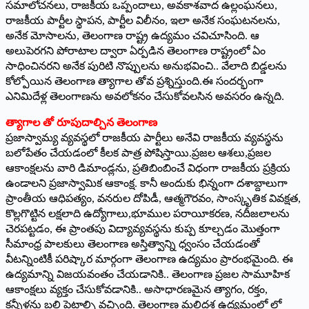
సమాలోచనలు, రాజకీయ ఒప్పందాలు, అవకాశవాద ఉల్లంఘనలు,
రాజకీయ పార్టీల స్థాపన, పార్టీల విలీనం, ఇలా అనేక సంఘటనలను,
అనేక మోసాలను, తెలంగాణ రాష్ట్ర ఉద్యమం చవిచూసింది. ఆ
అలుపెరగని పోరాటాల ద్వారా ఏర్పడిన తెలంగాణ రాష్ట్రంలో ఏం
సాధించినరని అనేక పురిటి నొప్పులను అనుభవించి.. వేలాది బిడ్డలను
కోల్పోయిన తెలంగాణ త్యాగాల తోవ ప్రశ్నిస్తుంది.ఈ సందర్భంగా
ఎనిమిదేళ్ల తెలంగాణను అవలోకనం చేసుకోవలసిన అవసరం ఉన్నది.
త్యాగాల తో రూపుదాల్చిన తెలంగాణ
ప్రజాస్వామ్య వ్యవస్థలో రాజకీయ పార్టీలు అనేవి రాజకీయ వ్యవస్థను
బలోపేతం చేయడంలో కీలక పాత్ర పోషిస్తాయి.ప్రజల ఆశలు,ప్రజల
ఆకాంక్షలను వారి డిమాండ్లను, ప్రతిబింబించే విధంగా రాజకీయ ప్రక్రియ
ఉండాలని ప్రజాస్వామిక ఆకాంక్ష. కానీ అందుకు భిన్నంగా దశాబ్దాలుగా
ప్రాంతీయ ఆధిపత్యం, వనరుల దోపిడీ, ఆత్మగౌరవం, సాంస్కృతిక వివక్షత,
కొల్లగొట్టిన లక్షలాది ఉద్యోగాలు,భూముల పరాయీకరణ, నదీజలాలను
చెరపట్టడం, ఈ ప్రాంతపు విద్యావ్యవస్థను కుప్ప కూల్చడం మొత్తంగా
సీమాంధ్ర పాలకులు తెలంగాణ అస్తిత్వాన్ని ధ్వంసం చేయడంతో
వీటన్నింటికీ పరిష్కార మార్గంగా తెలంగాణ ఉద్యమం ప్రారంభమైంది. ఈ
ఉద్యమాన్ని విజయవంతం చేయడానికి.. తెలంగాణ ప్రజల సామూహిక
ఆకాంక్షలు వ్యక్తం చేసుకోవడానికి.. అసాధారణమైన త్యాగం, రక్తం,
కన్నీళ్లను బలి పెట్టాల్సి వచ్చింది. తెలంగాణ మలిదశ ఉద్యమంలో లో