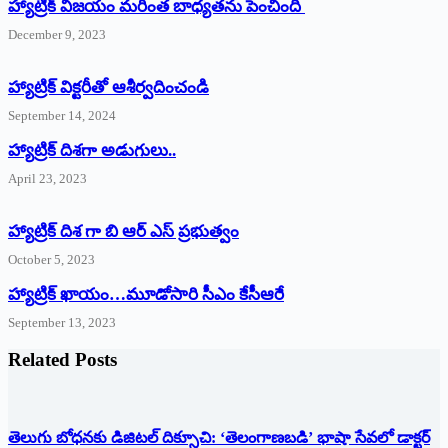
హ్యాట్రిక్ విజయం మరింత బాధ్యతను పెంచింది
December 9, 2023
హ్యాట్రిక్‌ ‌విక్టరీతో ఆశీర్వదించండి
September 14, 2024
‌హ్యాట్రిక్‌ ‌దిశగా అడుగులు..
April 23, 2023
హ్యాట్రిక్ దిశ గా బి ఆర్ ఎస్ ప్రభుత్వం
October 5, 2023
హ్యాట్రిక్‌ ‌ఖాయం…మూడోసారి సీఎం కేసీఆరే
September 13, 2023
Related Posts
తెలుగు బోధనకు డిజిటల్ దిక్సూచి: ‘తెలంగాణబడి’ భాషా సేవలో డాక్టర్