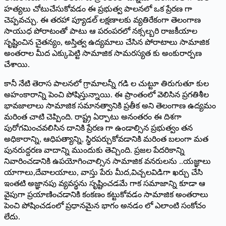
హత్యలు చోటుచేసుకోవడం ఈ ప్రభుత్వ పాలనలో ఒక ప్రేరణ గా
చెప్పవచ్చు. ఈ తరహా ప్యూడల్‌ ‌లక్షణాలకు వ్యతిరేకంగా తెలంగాణ
సాయుధ పోరాటంతో పాటు ఆ పరంపరలో నక్సల్బరి రాజకీయాల
సృష్టించిన చైతన్యం, అస్తిత్వ ఉద్యమాలు చేసిన పోరాటాలు సామాజిక
అంతరాల మీద ఎక్కుపెట్టి సామాజిక సామరస్యత కు అంకురార్పణ
చేశాయి.
కానీ నేటి తెరాస పాలనలో గ్రామాలన్నీ గడి ల చుట్టూ తిరుగుతూ కుల
అహంకారాన్ని పెంచి పోషిస్తున్నాయి. ఈ ప్రాంతంలో వెలిసిన ప్రగతిశీల
భావజాలాలు సామాజిక సమానత్వానికి ప్రతీక అని తెలంగాణ ఉద్యమం
మరింత చాటి చెప్పింది. రాష్ట్ర ఏర్పాటు అనంతరం ఈ దిశగా
పురోగమించవలిసిన దానికి ప్రేరణ గా ఉండాల్సిన ప్రభుత్వం తన
అధికారాన్ని, ఆధిపత్యాన్ని, స్థిరపర్చుకోవడానికి మరింత బలంగా మత
పునరుద్దరణ వాదాన్ని ముందుకు తెచ్చింది. ప్రజల పేదరికాన్ని
నివారించడానికి ఉపయోగించాల్సిన సామాజిక వనరులను ..యజ్ఞాలు
యాగాలు,దేవాలయాలు, వాస్తు పేరు మీద,విచ్చలవిడిగా ఖర్చు చేసి
ఇంతటి అజ్ఞానపు వ్యవస్థను సృష్టించడమే గాక సమాజాన్ని కూడా ఆ
వైపుగా ప్రయాణించడానికి కంకణం కట్టుకోవడం సామాజిక అంతరాలు
పెంచి పోషించడంలో ప్రధానమైన భాగం అనడం లో ఎలాంటి సంకోచం
లేదు.