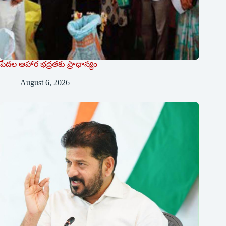
పేదల ఆహార భద్రతకు ప్రాధాన్యం
August 6, 2026