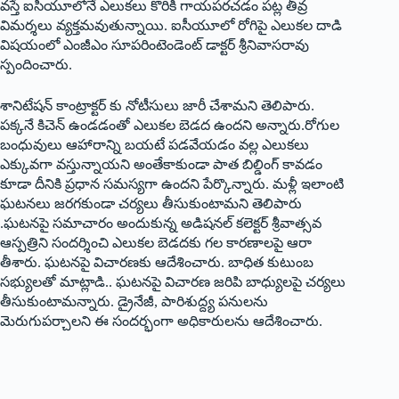
వస్తే ఐసీయూలోనే ఎలుకలు కొరికి గాయపరచడం పట్ల తీవ్ర
విమర్శలు వ్యక్తమవుతున్నాయి. ఐసీయూలో రోగిపై ఎలుకల దాడి
విషయంలో ఎంజీఎం సూపరింటెండెంట్‌ ‌డాక్టర్‌ ‌శ్రీనివాసరావు
స్పందించారు.
శానిటేషన్‌ ‌కాంట్రాక్టర్‌ ‌కు నోటీసులు జారీ చేశామని తెలిపారు.
పక్కనే కిచెన్‌ ఉం‌డడంతో ఎలుకల బెడద ఉందని అన్నారు.రోగుల
బంధువులు ఆహారాన్ని బయటే పడవేయడం వల్ల ఎలుకలు
ఎక్కువగా వస్తున్నాయని అంతేకాకుండా పాత బిల్డింగ్‌ ‌కావడం
కూడా దీనికి ప్రధాన సమస్యగా ఉందని పేర్కొన్నారు. మళ్లీ ఇలాంటి
ఘటనలు జరగకుండా చర్యలు తీసుకుంటామని తెలిపారు
.ఘటనపై సమాచారం అందుకున్న అడిషనల్‌ ‌కలెక్టర్‌ ‌శ్రీవాత్సవ
ఆస్పత్రిని సందర్శించి ఎలుకల బెడదకు గల కారణాలపై ఆరా
తీశారు. ఘటనపై విచారణకు ఆదేశించారు. బాధిత కుటుంబ
సభ్యులతో మాట్లాడి.. ఘటనపై విచారణ జరిపి బాధ్యులపై చర్యలు
తీసుకుంటామన్నారు. డ్రైనేజీ, పారిశుద్ద్య పనులను
మెరుగుపర్చాలని ఈ సందర్భంగా అధికారులను ఆదేశించారు.