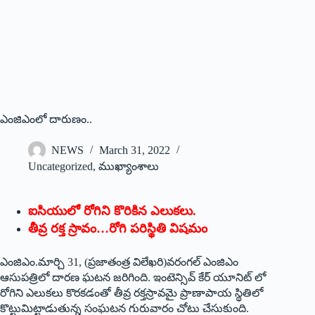
ఎం‌జిఎంలో దారుణం..
NEWS
March 31, 2022
Uncategorized
,
ముఖ్యాంశాలు
ఐసియులో రోగిని కొరికిన ఎలుకలు.
తీవ్ర రక్త స్రావం…రోగి పరిస్థితి విషమం
ఎంజిఎం.మార్చి 31, (ప్రజాతంత్ర విలేఖరి)వరంగల్‌ ఎం‌జిఎం
ఆసుపత్రిలో దారణ ఘటన జరిగింది. ఇంటెన్సివ్‌ ‌కేర్‌ ‌యూనిట్‌ ‌లో
రోగిని ఎలుకలు కొరకడంతో తీవ్ర రక్తస్రావమై ప్రాణాపాయ స్థితిలో
కొట్టుమిట్టాడుతున్న సంఘటన గురువారం చోటు చేసుకుంది.