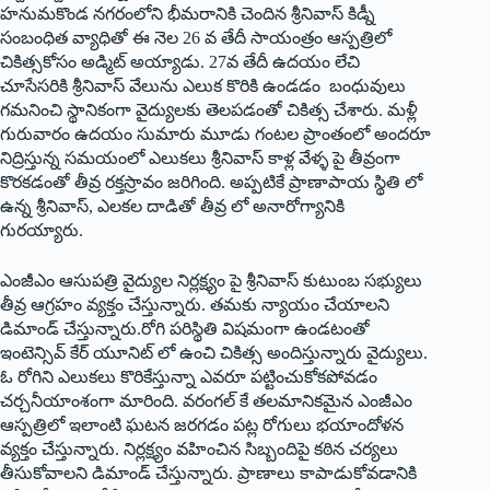
హనుమకొండ నగరంలోని భీమరానికి చెందిన శ్రీనివాస్‌ ‌కిడ్నీ
సంబంధిత వ్యాధితో ఈ నెల 26 వ తేదీ సాయంత్రం ఆస్పత్రిలో
చికిత్సకోసం అడ్మిట్‌ అయ్యాడు. 27వ తేదీ ఉదయం లేచి
చూసేసరికి శ్రీనివాస్‌ ‌వేలును ఎలుక కొరికి ఉండడం బంధువులు
గమనించి స్థానికంగా వైద్యులకు తెలపడంతో చికిత్స చేశారు. మళ్లీ
గురువారం ఉదయం సుమారు మూడు గంటల ప్రాంతంలో అందరూ
నిద్రిస్తున్న సమయంలో ఎలుకలు శ్రీనివాస్‌ ‌కాళ్ల వేళ్ళ పై తీవ్రంగా
కొరకడంతో తీవ్ర రక్తస్రావం జరిగింది. అప్పటికే ప్రాణాపాయ స్థితి లో
ఉన్న శ్రీనివాస్‌, ఎలకల దాడితో తీవ్ర లో అనారోగ్యానికి
గురయ్యారు.
ఎంజీఎం ఆసుపత్రి వైద్యుల నిర్లక్ష్యం పై శ్రీనివాస్‌ ‌కుటుంబ సభ్యులు
తీవ్ర ఆగ్రహం వ్యక్తం చేస్తున్నారు. తమకు న్యాయం చేయాలని
డిమాండ్‌ ‌చేస్తున్నారు.రోగి పరిస్థితి విషమంగా ఉండటంతో
ఇంటెన్సివ్‌ ‌కేర్‌ ‌యూనిట్‌ ‌లో ఉంచి చికిత్స అందిస్తున్నారు వైద్యులు.
ఓ రోగిని ఎలుకలు కొరికేస్తున్నా ఎవరూ పట్టించుకోకపోవడం
చర్చనీయాంశంగా మారింది. వరంగల్‌ ‌కే తలమానికమైన ఎంజీఎం
ఆస్పత్రిలో ఇలాంటి ఘటన జరగడం పట్ల రోగులు భయాందోళన
వ్యక్తం చేస్తున్నారు. నిర్లక్ష్యం వహించిన సిబ్బందిపై కఠిన చర్యలు
తీసుకోవాలని డిమాండ్‌ ‌చేస్తున్నారు. ప్రాణాలు కాపాడుకోవడానికి