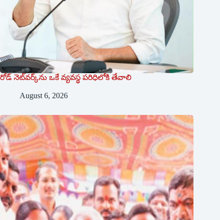
రోడ్ నెట్‌వర్క్‌ను ఒకే వ్య‌వ‌స్థ ప‌రిధిలోకి తేవాలి
August 6, 2026