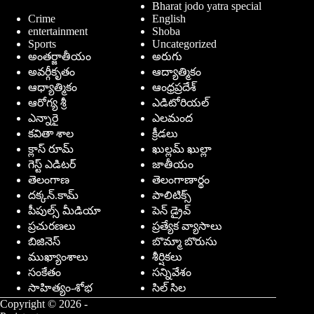
Bharat jodo yatra special
Crime
English
entertainment
Shoba
Sports
Uncategorized
అంతర్జాతీయం
అరుగు
అవర్గీకృతం
ఆద్యాత్మికం
ఆధ్యాత్మికం
ఆంధ్రప్రదేశ్
ఆరోగ్య శ్రీ
ఎడిటోరియల్
ఎన్నారై
ఎలమంద
కవితా శాల
క్రీడలు
క్లాస్ రూమ్
ఖుల్లమ్ ఖుల్లా
గెస్ట్ ఎడిటర్
జాతీయం
తెలంగాణ
తెలంగాణార్థం
దక్కన్.కామ్
పాలిటిక్స్
పీపుల్స్ ‌మీడియా
పెన్ డ్రైవ్
ప్రచురణలు
ప్రత్యేక వ్యాసాలు
బిజినెస్
బొమ్మా బొరుసు
ముఖ్యాంశాలు
శీర్షికలు
సంకేతం
సన్నివేశం
సాహిత్యం-శోభ
సిల్ సిల
Copyright © 2026 -