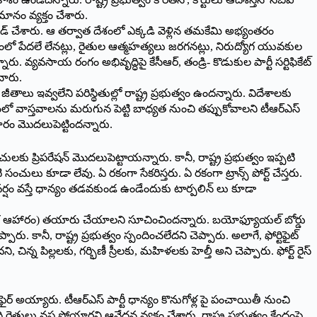
ానం వ్యక్తం చేశారు.
్ చేశారు. ఆ తర్వాత దేశంలో ఎక్కడి వెళ్లిన తమకేమి అభ్యంతరం
రంలో పేదలే లేనట్లు, రైతుల ఆత్మహత్యలు జరగనట్లు, నిరుద్యోగ యువకుల
వసాయ రంగం అభివృద్ధిపై కేసీఆర్, తండ్రి- కొడుకుల పార్టీ సర్టిఫికేట్
ంచారు.
ీతాలు ఇవ్వలేని పరిస్థితుల్లో రాష్ట్ర ప్రభుత్వం ఉందన్నారు. విదేశాలకు
ంలో వాస్తవాలను మరుగున పెట్టి బాధ్యత నుంచి తప్పుకోవాలని టీఆర్ఎస్
చారం మొదలుపెట్టిందన్నారు.
లకు ప్రిపరేషన్ మొదలుపెట్టాయన్నారు. కానీ, రాష్ట్ర ప్రభుత్వం ఇప్పటి
లు కూడా లేవు. ఏ రకంగా సేకరిస్తరు. ఏ రకంగా ట్రాన్స్ పోర్ట్ చేస్తరు.
ల వర్షం వస్తే ధాన్యం తడవకుండ ఉండేందుకు టార్పలిన్ లు కూడా
ైస్(పోషక ఆహారం) తయారు చేయాలని సూచించిందన్నారు. బయోఫ్యూయల్ బోర్డు
ారు. కానీ, రాష్ట్ర ప్రభుత్వం స్పందించలేదని చెప్పారు. అలాగే, ఫోర్టిఫైట్
్న పిల్లలకు, గర్భిణీ స్రీలకు, మహిళలకు హెల్తీ అని చెప్పారు. ఫోర్ట్ రైస్
ని ఫైర్ అయ్యారు. టీఆర్ఎస్ పార్టీ ధాన్యం కొనుగోళ్ల పై పంచాయితీ నుంచి
లు నష్ట పోయారని ఆవేదన వ్యక్తం చేశారు. రాష్ట్ర ప్రభుత్వం కేంద్రంపై,