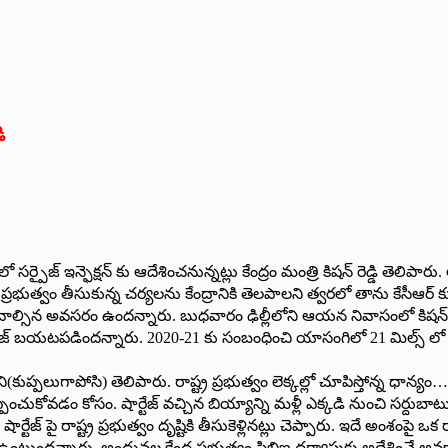
ి
సర్పైజ్ ఇన్ఫెక్షన్ కు ఆదేశించనున్నట్లు కేంద్రం మంత్రి కిషన్ రెడ్డి తెలిపా
ప్రభుత్వం తీసుకున్న చర్యలను కేంద్రానికి తెలపాలని త్వరలో తాను కేసీఆర్ క
ుకోవాల్సిన అవసరం ఉందన్నారు. బుధవారం ఢిల్లీలోని ఆయన నివాసంలో కిషన్ రెడ
 షార్టేజ్ బయటపడిందన్నారు. 2020-21 కు సంబంధించి యాసంగిలో 21 మిల్స్ లో
కుప్పలుగాపోసి) తెలిపారు. రాష్ట్ర ప్రభుత్వం లెక్కల్లో చూపిస్తోన్న ధాన్
చుకోవడం కోసం. షార్టేజ్ వచ్చిన బియ్యాన్ని మళ్లీ ఎక్కడి నుంచి సర్దుబాటు చే
ర్టేజ్ పై రాష్ట్ర ప్రభుత్వం దృష్టికి తీసుకెళ్లినట్లు చెప్పారు. ఇదే అంశంపై
్ ఉంటుందన్నారు. అందువల్ల కేంద్ర ప్రభుత్వం సిబిఐ దర్యాప్తుకు అదేశించే అవకా