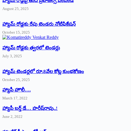
హ్యామ్‌ రోడ్లపై తుది ప్రపోజల్స్‌ పంపండి
August 25, 2025
హ్యామ్‌ రోడ్లకు రేపు టెండరు నోటిఫికేషన్‌
October 15, 2025
హ్యామ్‌ రోడ్లకు త్వరలో టెండర్లు
July 3, 2025
హ్యామ్‌ ‌టెండర్లలో రూ.8వేల కోట్ల కుంభకోణం
October 25, 2025
హ్యాపీ హొలీ….
March 17, 2022
హ్యాపీ బర్త్ ‌డే… హరీష్‌రావు..!
June 2, 2022