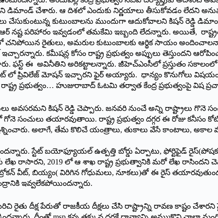
కోవాలని డిమాండ్ చేశారు. ఆ దిశలో ఎందుకు నిర్ణయాలు తీసుకోవడం లేదని అనుమ
లు చేసుకుంటున్న కుటుంబాలను ముందుగా ఆదుకోవాలని కిషన్ రెడ్డి డిమాండ
ఆర్ నష్ట పరిహారం ఇవ్వడంలో తమకేమి ఇబ్బంది లేదన్నారు. అయితే, రాష్ట్
 చనిపోయిన రైతులు, అమరుల కుటుంబాలకు ఆర్థిక సాయం అందించాలన్నారు. వ్య
ట్ ఇచ్చారన్నారు. కమీషన్ల కోసం రాష్ట్ర ప్రభుత్వం అప్పులు తెస్తుందని ఆరోపి
చారు. ఫస్ట్ ఈ అవినీతిని అరికట్టాలన్నారు. జీహెచ్ఎంసీలో ప్రస్తుతం సకాలంలో జ
ట్ లో ప్రివిలేజ్ మోషన్ ఇచ్చారని ఫైర్ అయ్యారు. ధాన్యం కొనుగోలు విషయ
 రాష్ట్ర ప్రభుత్వం… హుజురాబాద్ ఓటమి తర్వాత కేంద్ర ప్రభుత్వంపై విష ప్ర
 అవసరమని కిషన్ రెడ్డి చెప్పారు. జనవరి నుంచే అన్ని రాష్ట్రాలు గొనె సంచు
గోనె సంచులు తయారవుతాయి. రాష్ట్ర ప్రభుత్వం దగ్గర ఈ రోజు కనీసం కోటి సంచు
ి ప్రశ్నించారు. అలాగే, తేమ కొలిచే యంత్రాలు, తుకాలు వేసే కాంటాలు, అకా
ిందన్నారు. స్టేట్ బయోఫ్యూయల్ ఉత్పత్తి బోర్డు ఏర్పాటు, ఫోర్టిఫైడ్ ర
 కు లేఖ రాసారని, 2019 లో ఆ శాఖ రాష్ట్ర ప్రభుత్వానికి మరో లేఖ రాసిందని చెప్ప
రోకన్ వీట్, బియ్యం( విరిగిన గోధుమలు, నూకలు)తో ఈ రైస్ తయారవుతుందని, చిన
ద్రానికి ఇవ్వలేకపోయిందన్నారు.
ిచి రైతు దీక్ష పేరుతో రాజకీయ దీక్షలు చేసి రాష్ట్రాన్ని రావణ కాష్టం చేశార
నారు. దీంతో msp కన్న తక్కువ ధరకే ధాన్యాన్ని అమ్ముకొని చాలా మంది రైతు