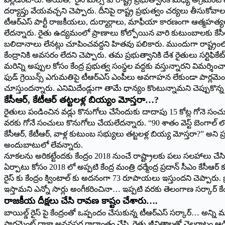
దర్యాప్తు వేయవచ్చని చెప్పారు. దీనిపై రాష్ట్ర ప్రభుత్వం చర్యలు తీసు
టీఆర్ఎస్ పార్టీ రాజకీయలు, దుర్మార్గాలు, మాఫీయా కారణంగా ఆత్మహత్య
లేదన్నారు. రైతు ఉద్యమంలో ప్రాణాలు కోల్పోయిన వారి కుటుంబాలకు కేసీ
బలిదానాలు లేనట్లు చూపించవద్దని హితవు పలికారు. ముందుగా రాష్ట్రంలో
కేంద్రానికి అవసరం లేదని చెప్పారు. తమ ప్రభుత్వానికి దేశ రైతులు సర్టిఫికే
మరిన్ని అప్పుల కోసం కేంద్ర ప్రభుత్వ సంస్థల వద్దకు వస్తున్నారని విమర్శిం
ఫుడ్ గ్రెయిన్స్ ఎగుమతిపై టీఆర్ఎస్ ఎంపీలు అవగాహన లేకుండా పార్లమెం
చూస్తుందన్నారు. ఎనిమిదేండ్లుగా తామే ధాన్యం కొంటున్నామని చెప్పుకొన్న
కేసీఆర్, కేటీఆర్ తట్టలళ్ల బియ్యం మోస్తరా…?
రైతులు పండించిన వడ్లు కొనుగోలు చేసేందుకు దాదాపు 15 కోట్ల గోనె సంచులు
వరకు గోనే సంచులు కొనుగోలు చేయలేదన్నారు. “90 శాతం వెస్ట్ బెంగాల్ లో 
కేసీఆర్, కేటీఆర్, వాళ్ల కుటుంబ సభ్యులు తట్టలళ్ల బియ్య మోస్తరా?” అన
అందుబాటులో లేవన్నారు.
నూకలను అరికట్టేందకు కేంద్రం 2018 నుంచే రాష్ట్రాలకు పలు సలహాలు చేస
ఏర్పాటు కోసం 2018 లో అప్పటి కేంద్ర మంత్రి ధర్మేంద్ర ప్రదాన్ సీఎం కేసీఆర్
రైస్ కు కేంద్రం క్వింటాల్ కు అదనంగా 73 రూపాయలు ఇస్తుందని చెప్పారు. బ్
ఇస్తామని ఎన్నో సార్లు అంగీకరించినా… ఇప్పటి వరకు తెలంగాణ సర్కార్ కేం
రాజకీయ దీక్షలు చేసి రావణ కాష్టం చేశారు….
బాయిల్డ్ రైస్ పై కేంద్రంతో ఒప్పందం చేసుకున్న టీఆర్ఎస్ సర్కార్… అన్ని మర
పార్లమెంట్ దాకా అనవసర రాద్ధాంతం చేసి రైతు జీవితాలతో చెలగాటం ఆడిందన్