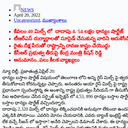
NEWS
April 20, 2022
Uncategorized
,
ముఖ్యాంశాలు
కేవలం 40 మిల్స్ లో దాదాపు 4. 54 లక్షల ధాన్యం షార్టేజ్
టీఆర్ఎస్ దుర్మార్గాలతో సూసైడ్ చేసుకున్న వారిని ఆదుకోండ
రైతు దీక్ష పేరుతో రాష్ట్రాన్ని రావణ కాష్టం చేయొద్దు
కేసీఆర్ ప్రభుత్వ తీరుపై కేంద్ర మంత్రి కిషన్ రెడ్డి
అనుమానం..పలు కీలక వ్యాఖ్యలు
న్యూ దిల్లీ, ప్రజాతంత్ర,ఏప్రిల్ 20:
ధాన్యం బస్తాల షార్టేజ్ విషయంలో తెలంగాణ లోని అన్ని రైస్ మిల్స్ పై త్వరలో 
తీసుకోవాలని కోరనున్నట్లు చెప్పారు. అనంతరం ఆయా రైస్ మిల్స్ పై రాష్ట్ర 
ప్రధానంగా స్పందింస్తోన్న ఈ అంశాన్ని రాష్ట్ర ప్రభుత్వం సీరియస్ గా తీస
సిఐ అధికారులు చేసిన సర్ఫైజ్ ఇన్ఫెక్షన్ లో 4,53, 896 ధాన్యం బస్తాల
బస్తాల ధాన్యం షార్టేజ్ వచ్చిందన్నారు.
దాదాపు 2,320 మిల్స్ లో ధాన్యం లెక్కించడానికి అనువుగా లేకుండా ఉందని(
ఎక్కడికి పోయాయి. ఎవరిని మోసం చేయడానికి, ఎవరు బ్యాంక్ ఇంట్రెస్ట్ తప్పిం
లేక వచ్చే సీజన్ లో ఇస్తారా? అనేది చెప్పాలని డిమాండ్ చేశారు. ఈ ధాన్యం షా
వెల్లడించారు. అయితే, రైస్ మిల్స్ కు రాష్ట్ర ప్రభుత్వానికి మధ్య అగ్రిమెంట