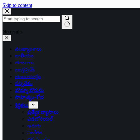
Skip to content
No results
ముఖ్యాంశాలు
జాతీయం
తెలంగాణ
ఆంధ్రప్రదేశ్
తెలంగాణార్థం
సన్నివేశం
బొమ్మా బొరుసు
సాహిత్యం-శోభ
శీర్షికలు
ప్రత్యేక వ్యాసాలు
ఎడిటోరియల్
అరుగు
సంకేతం
దక్కన్.కామ్