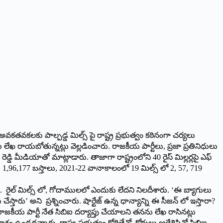
రు. అవకతవకలకు పాల్పడ్డ మిల్స్ పై రాష్ట్ర ప్రభుత్వం కఠినంగా చర్యలు
ు లేఖ రాయబోతున్నట్లు వెల్లడించారు. రాజకీయ పార్టీలు, ప్రజా ప్రతినిధులు
్డి మీడియాతో మాట్లాడారు. తాజాగా రాష్ట్రంలోని 40 రైస్ మిల్లర్లపై ఎఫ్
 1,96,177 బస్తాలు, 2021-22 వానాకాలంలో 19 మిల్స్ లో 2, 57, 719
యం…. రైల్ మిల్స్ లో, గోదాములలో ఎందుకు లేదని నిలదీశారు. ‘ఈ బ్యాగులు
స్తారు’ అని ప్రశ్నించారు. షార్టేజ్ ఉన్న ధాన్యాన్ని ఈ సీజన్ లో ఇస్తారా?
 ఒక రాజకీయ పార్టీ నేత సిబిఐ దర్యాప్తు చేయాలని తనను లేఖ రాసినట్లు
శం ఉండదన్నారు. రాష్ట్ర ప్రభుత్వం కోరితేనో, కోర్టులు ఆదేశిస్తినో సిబిఐ