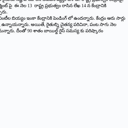
్ పై ఈ నెల 13 రాష్ట్ర ప్రభుత్వం రాసిన లేఖ 14 న కేంద్రానికి
ారు.
ంటీల బియ్యం ఇంకా కేంద్రానికి పెండింగ్ లో ఉందన్నారు. కేంద్రం ఆరు సార్లు
 మిల్స్ ఉన్నాయన్నారు. అయితే, రైతుల్ని చైతన్య పరిచినా, పంట సాగు నెల
్నారు. దీంతో 90 శాతం బాయిల్డ్ రైస్ సమస్య కు పరిష్కారం