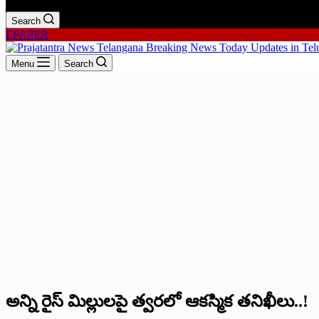
Search
EPAPER
Menu
Search
అన్ని రైస్ మిల్లులపై త్వరలో ఆకస్మిక తనిఖీలు..!