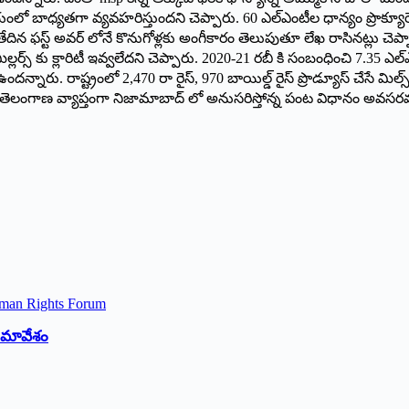
ో బాధ్యతగా వ్యవహరిస్తుందని చెప్పారు. 60 ఎల్ఎంటీల ధాన్యం ప్రొక్యూర్మెంట
స్ట్ అవర్ లోనే కొనుగోళ్లకు అంగీకారం తెలుపుతూ లేఖ రాసినట్లు చెప్ప
ర్స్ కు క్లారిటీ ఇవ్వలేదని చెప్పారు. 2020-21 రబీ కి సంబంధించి 7.35 ఎల్ఎ
వం ఉందన్నారు. రాష్ట్రంలో 2,470 రా రైస్, 970 బాయిల్డ్ రైస్ ప్రొడ్యూస్ చేసే
 తెలంగాణ వ్యాప్తంగా నిజామాబాద్ లో అనుసరిస్తోన్న పంట విధానం అవసరమన
 సమావేశం