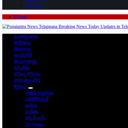
24 గంటలు
EPaper
ముఖ్యాంశాలు
జాతీయం
తెలంగాణ
ఆంధ్రప్రదేశ్
తెలంగాణార్థం
సన్నివేశం
బొమ్మా బొరుసు
సాహిత్యం-శోభ
శీర్షికలు
ప్రత్యేక వ్యాసాలు
ఎడిటోరియల్
అరుగు
సంకేతం
దక్కన్.కామ్
24 గంటలు