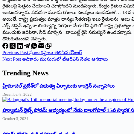
రైతులపై పెత్తనం చేయాలని చూస్తోందని మండిపడ్డారు. కేంద్రం రైతుల విషయంల
అందిందన్నారు. వరుసగా మూడు రోజులు సెలవులు ఉండడంతో… 18 వ తేదిన ఫ
అయితే, రాష్ట్ర ప్రభుత్వం మాత్రం ధాన్యం సేకరణపై ఇటు రైతులను, అటు మిల్ల
ఎక్స్ టెన్షన్ ఇచ్చినా బియ్యాన్ని సరఫరా చేయలేని స్థితిలో రాష్ట్ర ప్రభుత్
ముందుకు జరిపినా, సీడ్ మార్చిన బాయిల్డ్ రైస్ సమస్యనే ఉండదన్నారు.
దొరుకుతుందని చెప్పారు.
Previous
Post
‌ప్రజల కష్టాలు తెలిసిన కేసీఆర్‌
Next
Post
అధికారం ముసుగులో టీఆర్‌ఎస్‌ ‌నేతల ఆగడాలు
Trending News
‌హ్రిమాచల్‌ ‌ప్రదేశ్‌లో పభుత్వ ఏర్పాటుకు కాంగ్రెస్‌ ‌సన్నాహాలు
December 8, 2022
హ్యూమన్‌ రైట్స్‌ ఫోరమ్‌ ఆధ్వర్యంలో నేడు బాలగోపాల్‌ 15వ స్మారక
October 5, 2024