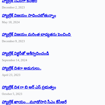
హ్యాట్రిక్‌ ‌సీఎంగా కేసీఆర్‌
December 2, 2023
హ్యాట్రిక్‌ విజయం సాధించబోతున్నాం
May 18, 2024
హ్యాట్రిక్ విజయం మరింత బాధ్యతను పెంచింది
December 9, 2023
హ్యాట్రిక్‌ ‌విక్టరీతో ఆశీర్వదించండి
September 14, 2024
‌హ్యాట్రిక్‌ ‌దిశగా అడుగులు..
April 23, 2023
హ్యాట్రిక్ దిశ గా బి ఆర్ ఎస్ ప్రభుత్వం
October 5, 2023
హ్యాట్రిక్‌ ‌ఖాయం…మూడోసారి సీఎం కేసీఆరే