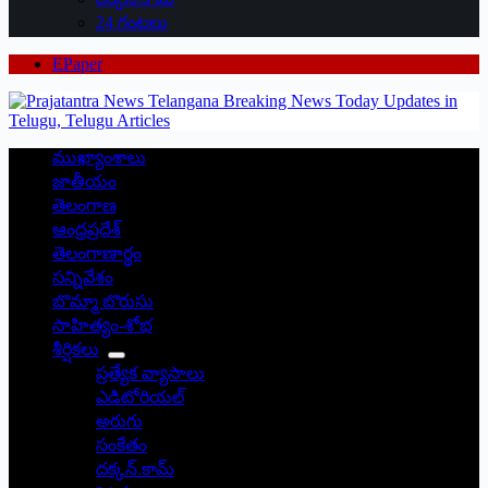
24 గంటలు
EPaper
ముఖ్యాంశాలు
జాతీయం
తెలంగాణ
ఆంధ్రప్రదేశ్
తెలంగాణార్థం
సన్నివేశం
బొమ్మా బొరుసు
సాహిత్యం-శోభ
శీర్షికలు
ప్రత్యేక వ్యాసాలు
ఎడిటోరియల్
అరుగు
సంకేతం
దక్కన్.కామ్