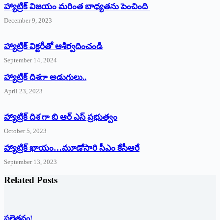
హ్యాట్రిక్ విజయం మరింత బాధ్యతను పెంచింది
December 9, 2023
హ్యాట్రిక్‌ ‌విక్టరీతో ఆశీర్వదించండి
September 14, 2024
‌హ్యాట్రిక్‌ ‌దిశగా అడుగులు..
April 23, 2023
హ్యాట్రిక్ దిశ గా బి ఆర్ ఎస్ ప్రభుత్వం
October 5, 2023
హ్యాట్రిక్‌ ‌ఖాయం…మూడోసారి సీఎం కేసీఆరే
September 13, 2023
Related Posts
పల్లెతనం!