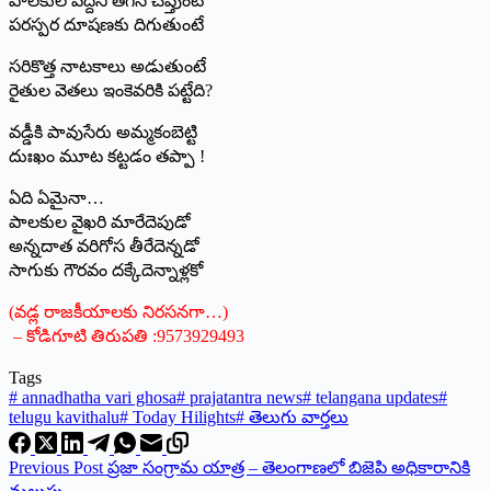
పాలకులే వద్దని తెగేసి చెప్తుంటే
పరస్పర దూషణకు దిగుతుంటే
సరికొత్త నాటకాలు అడుతుంటే
రైతుల వెతలు ఇంకెవరికి పట్టేది?
వడ్డీకి పావుసేరు అమ్మకంబెట్టి
దుఃఖం మూట కట్టడం తప్పా !
ఏది ఏమైనా…
పాలకుల వైఖరి మారేదెపుడో
అన్నదాత వరిగోస తీరేదెన్నడో
సాగుకు గౌరవం దక్కేదెన్నాళ్లకో
(వడ్ల రాజకీయాలకు నిరసనగా…)
– కోడిగూటి తిరుపతి :9573929493
Tags
#
annadhatha vari ghosa
#
prajatantra news
#
telangana updates
#
telugu kavithalu
#
Today Hilights
#
తెలుగు వార్తలు
Previous
Post
ప్రజా సంగ్రామ యాత్ర – తెలంగాణలో బిజెపి అధికారానికి