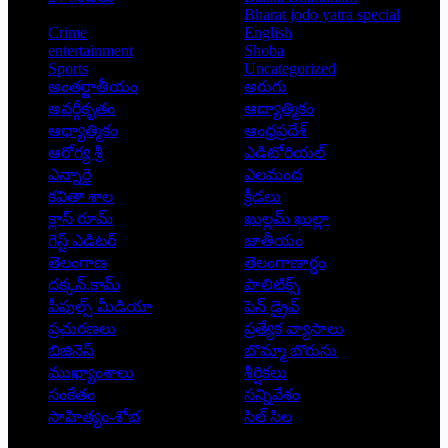
Bharat jodo yatra special
Crime
English
entertainment
Shoba
Sports
Uncategorized
అంతర్జాతీయం
అరుగు
అవర్గీకృతం
ఆద్యాత్మికం
ఆధ్యాత్మికం
ఆంధ్రప్రదేశ్
ఆరోగ్య శ్రీ
ఎడిటోరియల్
ఎన్నారై
ఎలమంద
కవితా శాల
క్రీడలు
క్లాస్ రూమ్
ఖుల్లమ్ ఖుల్లా
గెస్ట్ ఎడిటర్
జాతీయం
తెలంగాణ
తెలంగాణార్థం
దక్కన్.కామ్
పాలిటిక్స్
పీపుల్స్ ‌మీడియా
పెన్ డ్రైవ్
ప్రచురణలు
ప్రత్యేక వ్యాసాలు
బిజినెస్
బొమ్మా బొరుసు
ముఖ్యాంశాలు
శీర్షికలు
సంకేతం
సన్నివేశం
సాహిత్యం-శోభ
సిల్ సిల
Copyright © 2026 - Prajatantra