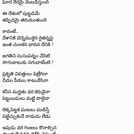
ఘోర నేరమై వెంబడిస్తుంది
ఈ దేశంలో పుట్టడమే
తప్పిదమై తరుముతుంది
కాదంటే..
దేశానికి వెన్నెముకైన రైతన్నపై
ఇంత చులకన భావన దేనికి ?
జగతిని సుసంపన్నం చేసిటి
సాగుబాటుకు నగుబాటేంటి ?
ప్రకృతి విపత్తులు పెట్రేగినా
చీడల పీడలు కాటువేసినా
కనీస మద్దతు ధర కరువైనా
పెట్టుబడులు మట్టి పాలైనా
లెక్కపెట్టక పంటలు పండిస్తే
పట్టిచ్చుకునే నాధుడు లేడు
ఇపుడు వరి గింజలు కొనాల్సిన