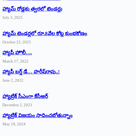
హ్యామ్‌ రోడ్లకు త్వరలో టెండర్లు
July 3, 2025
హ్యామ్‌ ‌టెండర్లలో రూ.8వేల కోట్ల కుంభకోణం
October 25, 2025
హ్యాపీ హొలీ….
March 17, 2022
హ్యాపీ బర్త్ ‌డే… హరీష్‌రావు..!
June 2, 2022
హ్యాట్రిక్‌ ‌సీఎంగా కేసీఆర్‌
December 2, 2023
హ్యాట్రిక్‌ విజయం సాధించబోతున్నాం
May 18, 2024