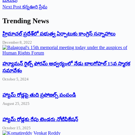
మలుపు
Next
Post
కన్నఊరి ప్రేమ
Trending News
‌హ్రిమాచల్‌ ‌ప్రదేశ్‌లో పభుత్వ ఏర్పాటుకు కాంగ్రెస్‌ ‌సన్నాహాలు
December 8, 2022
హ్యూమన్‌ రైట్స్‌ ఫోరమ్‌ ఆధ్వర్యంలో నేడు బాలగోపాల్‌ 15వ స్మారక
సమావేశం
October 5, 2024
హ్యామ్‌ రోడ్లపై తుది ప్రపోజల్స్‌ పంపండి
August 25, 2025
హ్యామ్‌ రోడ్లకు రేపు టెండరు నోటిఫికేషన్‌
October 15, 2025