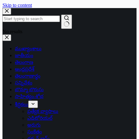
Skip to content
No results
ముఖ్యాంశాలు
జాతీయం
తెలంగాణ
ఆంధ్రప్రదేశ్
తెలంగాణార్థం
సన్నివేశం
బొమ్మా బొరుసు
సాహిత్యం-శోభ
శీర్షికలు
ప్రత్యేక వ్యాసాలు
ఎడిటోరియల్
అరుగు
సంకేతం
దక్కన్.కామ్