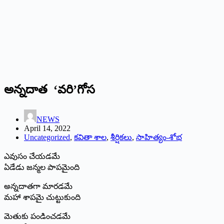
అన్నదాత ‘వరి’గోస
NEWS
April 14, 2022
Uncategorized
,
కవితా శాల
,
శీర్షికలు
,
సాహిత్యం-శోభ
ఎవుసం చేయడమే
ఏడేడు జన్మల పాపమైంది
అన్నదాతగా మారడమే
మహా శాపమై చుట్టుకుంది
మెతుకు పండించడమే