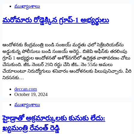
ముఖ్యాంశాలు
మరోమారు రోడ్డెక్కిన గ్రూప్‌-1 అభ్యర్థులు
ఆందోళనకు కేంద్రమంత్రి బండి సంజయ్‌ మద్దతు ఛలో సెక్రేటరియట్‌ను
అడ్డుకున్న పోలీసులు బండి సంజయ్‌ అరెస్ట.. బిజెపి అఫీస్‌కు తరలింపు
గ్రూప్‌ 1 అభ్యర్థుల ఆందోళనతో అశోక్‌నగర్‌లో ఉద్రిక్తత వాతావరణం చోటు
చేసుకుంది. జీఓ నెంబర్‌ 29ని రద్దు చేసి జీఓ. నెం 55ను అమలు
చేయాలంటూ నిరుద్యోగులు శనివారం ఆందోళనలకు పిలుపునిచ్చారు. వీరి
నిరసనకు…
deccan.com
October 19, 2024
ముఖ్యాంశాలు
హైడ్రాతో అక్ర‌మార్కుల‌కు కునుకు లేదు:
ఖ్యమంత్రి రేవంత్ రెడ్డి