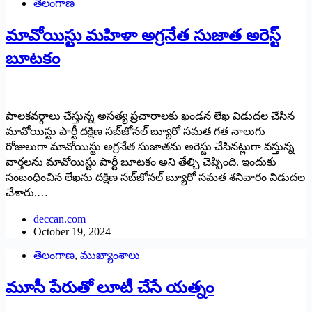
తెలంగాణ
మావోయిస్టు మహిళా అగ్రనేత సుజాత అరెస్ట్‌
బూటకం
పాలకవర్గాలు చేస్తున్న అస‌త్య‌ ప్రచారాలకు ఖండన లేఖ విడుదల చేసిన
మావోయిస్టు పార్టీ దక్షిణ సబ్‌జోనల్‌ బ్యూరో సమత గత నాలుగు
రోజులుగా మావోయిస్టు అగ్రనేత సుజాతను అరెస్టు చేసినట్లుగా వస్తున్న
వార్తలను మావోయిస్టు పార్టీ బూటకం అని తేల్చి చెప్పింది. ఇందుకు
సంబంధించిన లేఖను దక్షిణ సబ్‌జోనల్‌ బ్యూరో సమత శనివారం విడుదల
చేశారు.…
deccan.com
October 19, 2024
తెలంగాణ
,
ముఖ్యాంశాలు
మూసీ పేరుతో లూటీ చేసే యత్నం