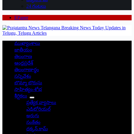
24 గంటలు
EPaper
ముఖ్యాంశాలు
జాతీయం
తెలంగాణ
ఆంధ్రప్రదేశ్
తెలంగాణార్థం
సన్నివేశం
బొమ్మా బొరుసు
సాహిత్యం-శోభ
శీర్షికలు
ప్రత్యేక వ్యాసాలు
ఎడిటోరియల్
అరుగు
సంకేతం
దక్కన్.కామ్