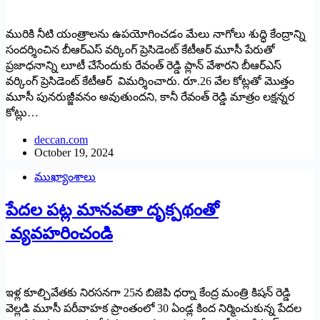
మురికి నీటి యంత్రాలను ఉపయోగించడం మేలు నాగోలు శుద్ధి కేంద్రాన్ని
సందర్శించిన బీఆర్‌ఎస్‌ వర్కింగ్‌ ప్రెసిడెంట్‌ కేటీఆర్‌ మూసీ పేరుతో
ప్రజాధనాన్ని లూటీ చేసేందుకు రేవంత్‌ రెడ్డి ప్లాన్‌ వేశారని బీఆర్‌ఎస్‌
వర్కింగ్‌ ప్రెసిడెంట్‌ కేటీఆర్‌ విమర్శించారు. రూ.26 వేల కోట్లతో మొత్తం
మూసీ పునరుజ్జీవనం అవుతుందని, కానీ రేవంత్‌ రెడ్డి మాత్రం లక్షన్నర
కోట్లు…
deccan.com
October 19, 2024
ముఖ్యాంశాలు
పేద‌ల ప‌ట్ల మానవతా దృక్పథంతో
వ్యవహరించండి
ఇళ్ల కూల్చివేత‌కు నిర‌స‌న‌గా 25న బిజెపి ధర్నా కేంద్ర మంత్రి కిషన్ రెడ్డి
వెల్ల‌డి మూసీ ప‌రీవాహ‌క ప్రాంతంలో 30 ఏండ్ల కింద నిర్మించుకున్న పేదల