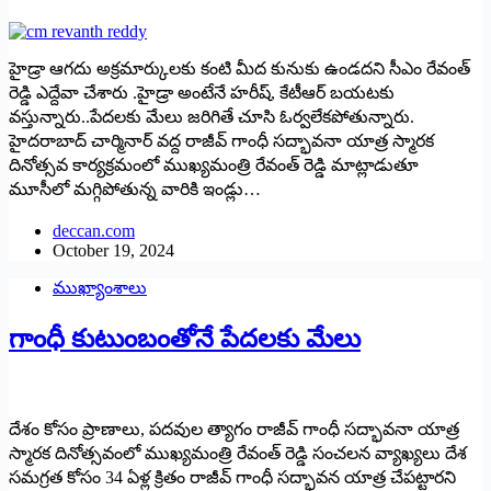
హైడ్రా ఆగదు అక్రమార్కులకు కంటి మీద కునుకు ఉండదని సీఎం రేవంత్
రెడ్డి ఎద్దేవా చేశారు .హైడ్రా అంటేనే హరీష్, కేటీఆర్ బయటకు
వస్తున్నారు..పేదలకు మేలు జరిగితే చూసి ఓర్వలేకపోతున్నారు.
హైద‌రాబాద్‌ చార్మినార్ వద్ద రాజీవ్ గాంధీ సద్భావనా యాత్ర స్మారక
దినోత్సవ కార్యక్రమంలో ముఖ్యమంత్రి రేవంత్ రెడ్డి మాట్లాడుతూ
మూసీలో మగ్గిపోతున్న వారికి ఇండ్లు…
deccan.com
October 19, 2024
ముఖ్యాంశాలు
గాంధీ కుటుంబంతోనే పేదలకు మేలు
దేశం కోసం ప్రాణాలు, ప‌దవుల త్యాగం రాజీవ్ గాంధీ సద్భావనా యాత్ర
స్మారక దినోత్సవంలో ముఖ్యమంత్రి రేవంత్ రెడ్డి సంచ‌ల‌న వ్యాఖ్య‌లు దేశ
సమగ్రత కోసం 34 ఏళ్ల క్రితం రాజీవ్ గాంధీ సద్భావన యాత్ర చేపట్టారని