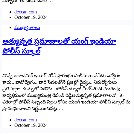
పేల్చారు. ఈ సంఘటనలో…
deccan.com
October 19, 2024
ముఖ్యాంశాలు
అత్యున్న‌త ప్ర‌మాణాల‌తో యంగ్ ఇండియా
పోలీస్ స్కూల్‌
వొచ్చే అకాడ‌మిక్ ఇయ‌ర్ లోనే ప్రారంభం పోలీసులు చేసేది ఉద్యోగం
కాదు.. భావోద్వేగం.. వారి సేవ‌ల‌తోనే ప్ర‌జ‌ల్లో ధైర్యం.. నిరుద్యోగులు
ప్రతిపక్షాల ఉచ్చులో ప‌డొద్దు.. పోలీస్ డ్యూటీ మీట్-2024 ముగింపు
కార్యక్రమంలో ముఖ్యమంత్రి రేవంత్ రెడ్డిఅత్యున్నత ప్ర‌మాణాల‌తో 50
ఎకరాల్లో పోలీస్ సిబ్బంది పిల్లల కోసం యంగ్ ఇండియా పోలీస్ స్కూల్ ను
ప్రారంభించాలని నిర్ణయించిన‌ట్లు…
deccan.com
October 19, 2024