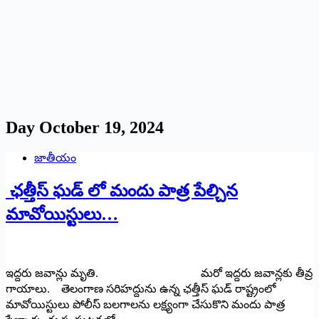
Day
October 19, 2024
జాతీయం
ఛత్తీస్ ఘడ్ లో మందు పాత్ర పేల్చిన
మావోయిస్టులు…
ఇద్దరు జవాన్లు మృతి. మరో ఇద్దరు జవాన్లకు తీవ్ర
గాయాలు. తెలంగాణ సరిహద్దును ఉన్న ఛత్తీస్ ఘడ్ రాష్ట్రంలో
మావోయిస్టులు పోలీస్ బలగాలను లక్ష్యంగా చేసుకొని మందు పాత్ర