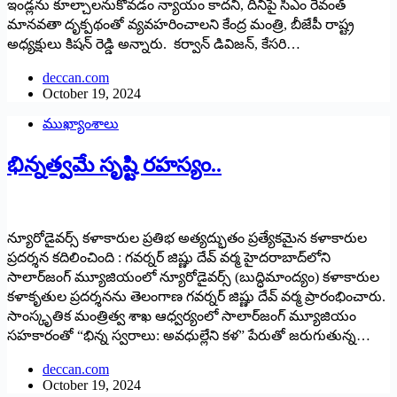
ఇండ్లను కూల్చాలనుకోవడం న్యాయం కాదని, దీనిపై సీఎం రేవంత్
మానవతా దృక్పథంతో వ్యవహరించాల‌ని కేంద్ర మంత్రి, బీజేపీ రాష్ట్ర
అధ్య‌క్షులు కిష‌న్ రెడ్డి అన్నారు. కర్వాన్ డివిజన్, కేసరి…
deccan.com
October 19, 2024
ముఖ్యాంశాలు
భిన్నత్వమే సృష్టి రహస్యం..
న్యూరోడైవ‌ర్స్‌ కళాకారుల ప్రతిభ అత్య‌ద్భుతం ప్రత్యేకమైన కళాకారుల
ప్ర‌ద‌ర్శ‌న క‌దిలించింది : గ‌వ‌ర్న‌ర్ జిష్ణు దేవ్ వర్మ హైదరాబాద్‌లోని
సాలార్‌జంగ్ మ్యూజియంలో న్యూరోడైవర్స్ (బుద్ధిమాంద్యం) కళాకారుల
కళాకృతుల ప్రదర్శనను తెలంగాణ గవర్నర్ జిష్ణు దేవ్ వర్మ ప్రారంభించారు.
సాంస్కృతిక మంత్రిత్వ శాఖ ఆధ్వర్యంలో సాలార్‌జంగ్ మ్యూజియం
సహకారంతో “భిన్న స్వరాలు: అవధుల్లేని కళ” పేరుతో జరుగుతున్న…
deccan.com
October 19, 2024