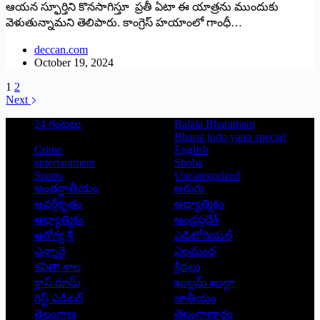
ఆయ‌న స్ఫూర్తిని కొన‌సాగిస్తూ ప్రతీ ఏటా ఈ యాత్ర‌ను ముందుకు
వెళుతున్నామ‌ని తెలిపారు. కాంగ్రెస్ హయాంలో గాంధీ…
deccan.com
October 19, 2024
1
2
Next
24 గంటలు
Balala Bharatham
Bharat jodo yatra special
Crime
English
entertainment
Shoba
Sports
Uncategorized
అంతర్జాతీయం
అరుగు
అవర్గీకృతం
ఆద్యాత్మికం
ఆధ్యాత్మికం
ఆంధ్రప్రదేశ్
ఆరోగ్య శ్రీ
ఎడిటోరియల్
ఎన్నారై
ఎలమంద
కవితా శాల
క్రీడలు
క్లాస్ రూమ్
ఖుల్లమ్ ఖుల్లా
గెస్ట్ ఎడిటర్
జాతీయం
తెలంగాణ
తెలంగాణార్థం