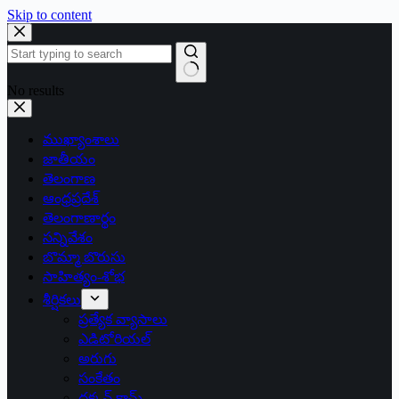
Skip to content
No results
ముఖ్యాంశాలు
జాతీయం
తెలంగాణ
ఆంధ్రప్రదేశ్
తెలంగాణార్థం
సన్నివేశం
బొమ్మా బొరుసు
సాహిత్యం-శోభ
శీర్షికలు
ప్రత్యేక వ్యాసాలు
ఎడిటోరియల్
అరుగు
సంకేతం
దక్కన్.కామ్