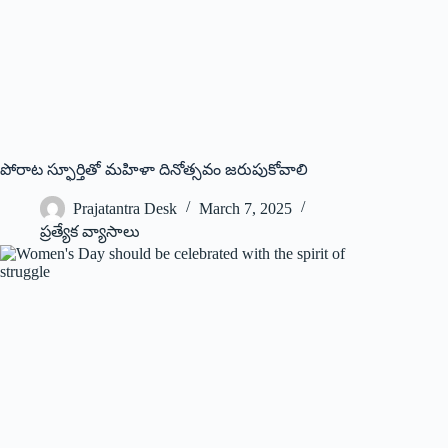
పోరాట స్ఫూర్తితో మహిళా దినోత్సవం జరుపుకోవాలి
Prajatantra Desk
March 7, 2025
ప్రత్యేక వ్యాసాలు