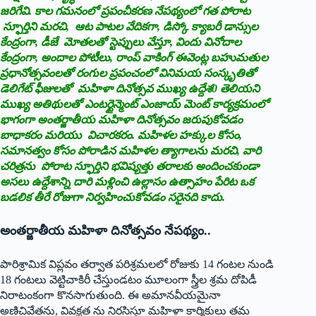
జరిగేవి. కాల గమనంలో ప్రపంచీకరణ నేపథ్యంలో గత పోరాట
స్ఫూర్తిని మరచి, ఆట పాటల వేదికగా, డిస్కో క్యాబరీ డాన్సుల
కేంద్రంగా, డీజే మోతలతో స్టెప్పులు వేస్తూ, విందు వినోదాల
కేంద్రంగా, అందాల పోటీలు, రాంప్‌ ‌వాకింగ్‌ ఈవెంట్ల బహుమతుల
ప్రధానోత్సవంలతో రంగుల ప్రపంచంలో వినిమయ సంస్కృతితో
డెలిగేట్‌ ‌ఫీజులతో మహిళా దినోత్సవ ముఖ్య ఉద్దేశ0 తెలియని
ముఖ్య అతిథులతో ఎంటర్టైన్మెంట్‌ ఎం‌జాయ్‌ ‌మెంట్‌ ‌కార్యక్రమంలో
భాగంగా అంతర్జాతీయ మహిళా దినోత్సవం జరుపుకోవడం
బాధాకరం మరియు విచారకరం. మహిళల హక్కుల కోసం,
సమానత్వం కోసం పోరాడిన మహిళల త్యాగాలను మరచి, వారి
చరిత్రను పోరాట స్ఫూర్తిని భవిష్యత్తు తరాలకు అందించకుండా
అసలు ఉద్దేశాన్ని దారి మళ్లించి ఉల్లాసం ఉత్సాహం పేరిట ఒక
బడలిక తీరే రోజుగా నిర్వహించుకోవడం సరైనది కాదు.
అంతర్జాతీయ మహిళా దినోత్సవం నేపథ్యం..
పారిశ్రామిక విప్లవం తర్వాత పరిశ్రమలలో రోజుకు 14 గంటల నుండి
18 గంటలు వెట్టిచాకిరీ చేస్తుండటం మూలంగా స్త్రీల శ్రమ దోపిడీ
నిరాటంకంగా కొనసాగుతుంది. ఈ అమానవీయమైనా
అణిచివేతను, వివక్షత ను నిరసిస్తూ మహిళా కార్మికులు తమ