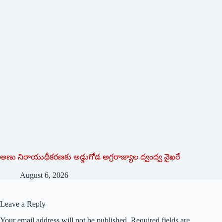
అణు నిరాయుధీకరణకు అడ్డుగోడ అగ్రరాజ్యాల ద్వంద్వ వైఖరే
August 6, 2026
Leave a Reply
Your email address will not be published.
Required fields are