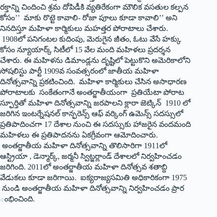
రక్తాన్ని చిందించి శ్రమ దోపిడీకి వ్యతిరేకంగా మౌలిక వసతుల కల్పన
కోసం’’ మాకు రొట్టె కావాలి- రోజా పూలు కూడా కావాలి’’ అని
నినదిస్తూ మహిళా కార్మికులు మహత్తర పోరాటాలు చేశారు.
1908లో పనిగంటల కుదింపు, మెరుగైన జీతం, ఓటు వేసే హక్కు
కోసం న్యూయార్క్ ‌సిటీలో 15 వేల మంది మహిళలు ప్రదర్శన
చేశారు. ఈ మహిళను డిమాండ్లను దృష్టిలో పెట్టుకొని అమెరికాలోని
సోషలిస్టు పార్టీ 1909వ సంవత్సరంలో జాతీయ మహిళా
దినోత్సవాన్ని ప్రకటించింది. మహిళా కార్మికులు చేసిన అసాధారణ
పోరాటాలకు సంకేతంగానే అంతర్జాతీయంగా ప్రతియేటా పోరాట
స్ఫూర్తితో మహిళా దినోత్సవాన్ని జరపాలని క్లారా జెట్కిన్‌ 1910 ‌లో
జరిగిన ఇంటర్నేషనల్‌ ‌కాన్ఫరెన్స్ ఆఫ్‌ ‌వర్కింగ్‌ ఉమెన్స్ ‌సదస్సులో
ప్రతిపాదించగా 17 దేశాల నుంచి ఈ సదస్సుకు హాజరైన వందమంది
మహిళలు ఈ ప్రతిపాదనను ఏకగ్రీవంగా ఆమోదించారు.
అంతర్జాతీయ మహిళా దినోత్సవాన్ని తొలిసారిగా 1911లో
ఆస్ట్రియా , డెన్మార్క్, ‌జర్మనీ స్విట్జర్లాండ్‌ ‌దేశాలలో నిర్వహించడం
జరిగింది. 2011లో అంతర్జాతీయ మహిళా దినోత్సవ శతాబ్ది
వేడుకలు కూడా జరిగాయి. ఐక్యరాజ్యసమితి అధికారికంగా 1975
నుండి అంతర్జాతీయ మహిళా దినోత్సవాన్ని నిర్వహించడం ప్రార
ంభించింది.