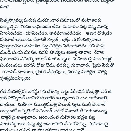
పోరాడుటకు స్త్రీలను చైతన్యవంతం చేయవలసిన అవసరం ఎంతైనా
ఉంది.
పితృస్వామ్య పురుష దురహంకార సమాజంలో మహిళలకు
దక్కాల్సిన గౌరవం లభించడం లేదు. మహిళల పట్ల చిన్న చూపు
హింసించడం , దూషించడం, అవమానపరచడం, అణగ దొక్కడం
పరిపాటి అయింది. దేశానికి స్వాత ంత్రం 76 సంవత్సరాలు
పూర్తయినను మహిళల పట్ల వివక్షత విడనాడలేదు. పసి పాప
నుండి పండు ముసలి వరకు హత్యలు అత్యా చారాల నేరాల
ఘోరాలను ఎదుర్కొంటూనే ఉంటున్నారు. మహిళలపై హింసాత్మక
సంఘటనలు జరగని రోజు లేదు. వరకట్న దురాచారం, ప్రేమ పేరుతో
యాసిడ్‌ ‌దాడులు, లైంగిక వేధింపులు, పరువు హత్యలు నిత్య
కృత్యమయ్యాయి.
గత సంవత్సరం ఆగస్టు 9న దేశాన్ని అట్టుడికించిన కోల్కత్తా ఆర్‌ ‌జి
కార్‌ ‌హాస్పిటల్‌ ‌జూనియర్‌ ‌డాక్టర్‌ అత్యాచార ఘటన దారుణాతి
దారుణం. మహిళా ముఖ్యమంత్రి ఏలుతున్నటువంటి బెంగాల్‌
‌రాష్ట్రంలో ఆస్పత్రిలో సెమినార్‌ ‌హాల్లో విశ్రాంతి తీసుకుంటున్నా
డాక్టర్‌ ‌పై అత్యాచారం జరిగిందంటే మహిళల భద్రత పట్ల
పాలకవర్గాలకు ఉన్న శ్రద్ధ అవగాహన చేసుకోవచ్చు. మహిళలపై
దాడులు ఒక విధంగా పాలకవర్గాల దాడులు గానే