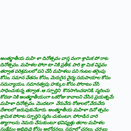
అంతర్జాతీయ మహి ళా దినోత్సవం వాస్త వంగా శ్రామిక పో రాట
దినోత్సవం. మహిళల పోరా టా నికి ప్రతీక. పారి శ్రా మిక విప్లవం
తర్వాత పరిశ్రమలలో పని చేసే మహిళలు పని గంటల తగ్గింపు
కోసం, సమాన వేతనం కోసం, మెరుగైన వైద్య సదుపాయాల కోసం
సమన్యాయం, సమానత్వపు హక్కుల కోసం పోరాటం చేసి
సాధించుకున్న తర్వాత .ఆ స్ఫూర్తిని కొనసాగించడానికి, స్మరించు
కోవడా నికి అంతర్జాతీయంగా ఒకరోజు కావాలని చేసిన ప్రయత్నమే
మహిళా దినోత్సవం. మొదటగా వేరువేరు రోజులలో,వేరువేరు
దేశాలలో జరుపుకునేవారు. అంతర్జాతీయ మహిళా దినో త్సవం
శ్రామిక పోరాట స్ఫూర్తిని స్మరిం చుకుంటూ, పోరాడిన వారి
త్యాగాలను నెమరు వేసుకుంటూ భవిష్యత్తు తరాల మహిళల
సంక్షేమం అభివృద్ధి కోసం ఆలోచనలు, సమాలో చనలు, చర్చలు