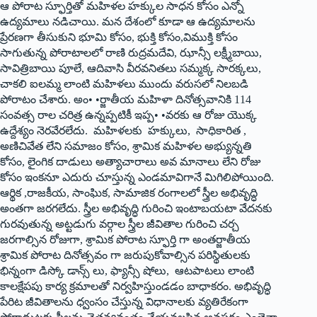
ఆ పోరాట స్ఫూర్తితో మహిళల హక్కుల సాధన కోసం ఎన్నో
ఉద్యమాలు నడిచాయి. మన దేశంలో కూడా ఆ ఉద్యమాలను
ప్రేరణగా తీసుకుని భూమి కోసం, భుక్తి కోసం,విముక్తి కోసం
సాగుతున్న పోరాటాలలో రాణి రుద్రమదేవి, ఝాన్సీ లక్ష్మీబాయి,
సావిత్రిబాయి పూలే, ఆదివాసి వీరవనితలు సమ్మక్క సారక్కలు,
చాకలి ఐలమ్మ లాంటి మహిళలు ముందు వరుసలో నిలబడి
పోరాటం చేశారు. అం• •ర్జాతీయ మహిళా దినోత్సవానికి 114
సంవత్స రాల చరిత్ర ఉన్నప్పటికీ ఇప్ప• •వరకు ఆ రోజు యొక్క
ఉద్దేశ్యం నెరవేరలేదు. మహిళలకు హక్కులు, సాధికారిత ,
అణిచివేత లేని సమాజం కోసం, శ్రామిక మహిళల అభ్యున్నతి
కోసం, లైంగిక దాడులు అత్యాచారాలు అవ మానాలు లేని రోజు
కోసం ఇంకనూ ఎదురు చూస్తున్న ఎండమావిగానే మిగిలిపోయింది.
ఆర్థిక ,రాజకీయ, సాంఘిక, సామాజిక రంగాలలో స్త్రీల అభివృద్ధి
అంతగా జరగలేదు. స్త్రీల అభివృద్ధి గురించి ఇంటాబయటా వేదనకు
గురవుతున్న అట్టడుగు వర్గాల స్త్రీల జీవితాల గురించి చర్చ
జరగాల్సిన రోజుగా, శ్రామిక పోరాట స్ఫూర్తి గా అంతర్జాతీయ
శ్రామిక పోరాట దినోత్సవం గా జరుపుకోవాల్సిన పరిస్థితులకు
భిన్నంగా డిస్కో డాన్స్ ‌లు, ఫ్యాన్సీ షోలు, ఆటపాటలు లాంటి
కాలక్షేపపు కార్య క్రమాలతో నిర్వహిస్తుండడం బాధాకరం. అభివృద్ధి
పేరిట జీవితాలను ధ్వంసం చేస్తున్న విధానాలకు వ్యతిరేకంగా