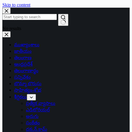
Skip to content
No results
ముఖ్యాంశాలు
జాతీయం
తెలంగాణ
ఆంధ్రప్రదేశ్
తెలంగాణార్థం
సన్నివేశం
బొమ్మా బొరుసు
సాహిత్యం-శోభ
శీర్షికలు
ప్రత్యేక వ్యాసాలు
ఎడిటోరియల్
అరుగు
సంకేతం
దక్కన్.కామ్