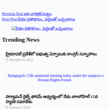
Previous
Post
ఇది చారిత్రక ఘట్టం
Next
Post
పేదల ప్రతాపాలు.. పెద్దలతో ఒప్పందాలు
Trending News
‌హ్రిమాచల్‌ ‌ప్రదేశ్‌లో పభుత్వ ఏర్పాటుకు కాంగ్రెస్‌ ‌సన్నాహాలు
December 8, 2022
హ్యూమన్‌ రైట్స్‌ ఫోరమ్‌ ఆధ్వర్యంలో నేడు బాలగోపాల్‌ 15వ
స్మారక సమావేశం
October 5, 2024