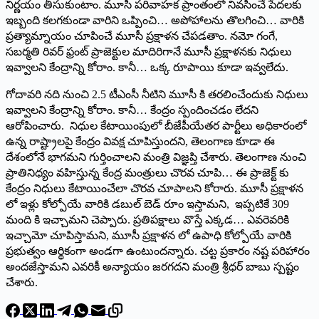
నిర్ణయం తీసుకుంటాం. మూసీ పరివాహక ప్రాంతంలో నివసించే పేదలకు
ఇబ్బంది కలగకుండా వారిని ఒప్పించి… అపోహాలను తొలగించి… వారికి
ప్రత్యామ్నాయం చూపించే మూసీ ప్రక్షాళన చేపడతాం. నమో గంగే,
సబర్మతి రివర్‌ ‌ఫ్రంట్‌ ‌ప్రాజెక్టుల మాదిరిగానే మూసీ ప్రక్షాళనకు నిధులు
ఇవ్వాలని కేంద్రాన్ని కోరాం. కానీ… ఒక్క రూపాయి కూడా ఇవ్వలేదు.
గోదావరి నది నుంచి 2.5 టీఎంసీ నీటిని మూసీ కి తరలించేందుకు నిధులు
ఇవ్వాలని కేంద్రాన్ని కోరాం. కానీ… కేంద్రం స్పందించడం లేదని
ఆరోపించారు. నిధుల కేటాయింపులో బీజేపీయేతర పార్టీలు అధికారంలో
ఉన్న రాష్ట్రాలపై కేంద్రం వివక్ష చూపిస్తుందని, తెలంగాణ కూడా ఈ
దేశంలోనే భాగమని గుర్తించాలని మంత్రి విజ్ఞప్తి చేశారు. తెలంగాణ నుంచి
ప్రాతినిధ్యం వహిస్తున్న కేంద్ర మంత్రులు చొరవ చూపి… ఈ ప్రాజెక్ట్ ‌కు
కేంద్రం నిధులు కేటాయించేలా చొరవ చూపాలని కోరారు. మూసీ ప్రక్షాళన
లో ఇళ్లు కోల్పోయే వారికి డబుల్‌ ‌బెడ్‌ ‌రూం ఇస్తామని, ఇప్పటికే 309
మంది కి ఇచ్చామని చెప్పారు. ప్రతిపక్షాలు వొస్తే ఎక్కడ… ఎవరెవరికి
ఇచ్చామో చూపిస్తామని, మూసీ ప్రక్షాళన లో ఉపాధి కోల్పోయే వారికి
ప్రభుత్వం ఆర్థికంగా అండగా ఉంటుందన్నారు. చట్ట ప్రకారం నష్ట పరిహారం
అందజేస్తామని ఎవరికీ అన్యాయం జరగదని మంత్రి శ్రీధర్‌ ‌బాబు స్పష్టం
చేశారు.