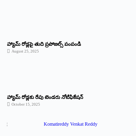
హ్యామ్‌ రోడ్లపై తుది ప్రపోజల్స్‌ పంపండి
August 25, 2025
హ్యామ్‌ రోడ్లకు రేపు టెండరు నోటిఫికేషన్‌
October 15, 2025