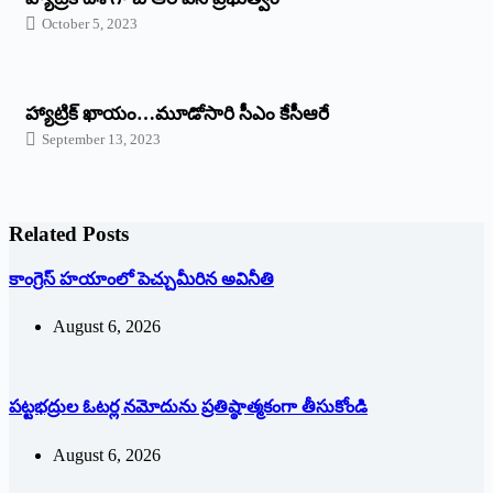
October 5, 2023
హ్యాట్రిక్‌ ‌ఖాయం…మూడోసారి సీఎం కేసీఆరే
September 13, 2023
Related Posts
కాంగ్రెస్ హయాంలో పెచ్చుమీరిన అవినీతి
August 6, 2026
పట్టభద్రుల ఓటర్ల నమోదును ప్రతిష్ఠాత్మకంగా తీసుకోండి
August 6, 2026