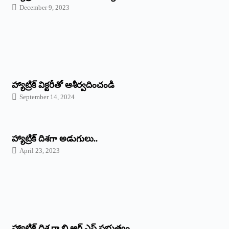
December 9, 2023
హ్యాట్రిక్‌ ‌విక్టరీతో ఆశీర్వదించండి
September 14, 2024
‌హ్యాట్రిక్‌ ‌దిశగా అడుగులు..
April 23, 2023
హ్యాట్రిక్ దిశ గా బి ఆర్ ఎస్ ప్రభుత్వం