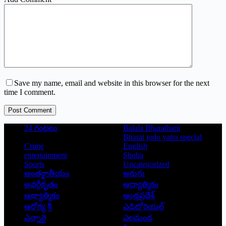
Save my name, email and website in this browser for the next
time I comment.
Post Comment
24 గంటలు
Balala Bharatham
Bharat jodo yatra special
Crime
English
entertainment
Shoba
Sports
Uncategorized
అంతర్జాతీయం
అరుగు
అవర్గీకృతం
ఆద్యాత్మికం
ఆధ్యాత్మికం
ఆంధ్రప్రదేశ్
ఆరోగ్య శ్రీ
ఎడిటోరియల్
ఎన్నారై
ఎలమంద