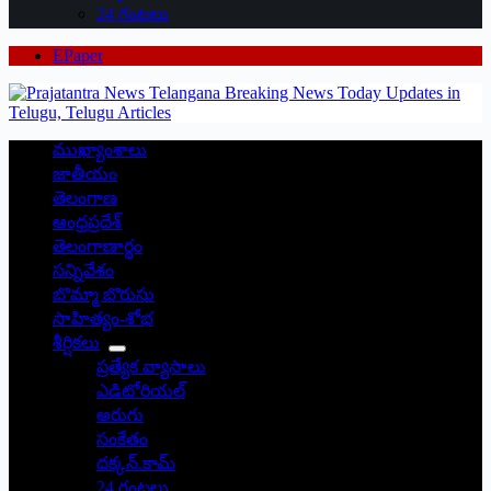
24 గంటలు
EPaper
ముఖ్యాంశాలు
జాతీయం
తెలంగాణ
ఆంధ్రప్రదేశ్
తెలంగాణార్థం
సన్నివేశం
బొమ్మా బొరుసు
సాహిత్యం-శోభ
శీర్షికలు
ప్రత్యేక వ్యాసాలు
ఎడిటోరియల్
అరుగు
సంకేతం
దక్కన్.కామ్
24 గంటలు