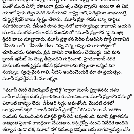
ఎంతో మంది ఎన్నో రకాలుగా ప్రయ త్నం చేస్తు న్నారని అయినా ఈ విష
యంలో ప్రభు త్వం వెనక డుగేయదని రాష్ట్ర ఐటి, పరిశ్రమల శాఖమంత్రి
దుద్దిళ్ల శ్రీధర్‌ ‌బాబు స్పష్టం చేశారు. మూసీ ప్రక్షా ళనకు అన్ని పార్టీలు
సహకరించాలని, డీపీఆర్‌ ‌రూప కల్పనలో భాగస్వామ్యం కావాలని ఆయన
కోరారు. మంగళవారం శాసన మండలిలో ‘‘మూసీ ప్రక్షాళన’’పై మంత్రి
శ్రీధర్‌ ‌బాబు మాట్లాడారు. మూసీ ప్రక్షాళన పేరిట బీఆర్‌ఎస్‌ ‌పార్టీ హడావిడి
చేసింది. కానీ.. చేసిందేం లేదు. చిన్న చిన్న తప్పులను భూతద్దంలో
చూపించడం సరికాదు. ప్రతి దానిని రాజకీయం చేయొద్దు. ఇది మన
బ్రాండ్‌ ఇమేజ్‌ ‌ను దెబ్బ తీస్తుందని గుర్తించాలి. హైదరాబాద్‌ ‌నగర
వాసులకు అత్యుత్తమ జీవన ప్రమాణాలను కల్పించా లన్నదే మా
సంకల్పం. స్వచ్ఛమైన గాలి, నీటిని అందించేందుకే మా ఈ ప్రయత్నం.
మూసీ పునర్జీవనమే మా లక్ష్యం.
‘‘మూసీ రివర్‌ ‌డెవలప్మెంట్‌ ‌ప్రాజెక్ట్’’‌ద్వారా మూసీ ప్రక్షాళనను దశల
వారీగా చేపట్టేం దుకు ప్రణాళికలు రూపొందించాం. మూసీ ప్రక్షాళన పనుల్లో
ఎలాంటి జాప్యం లేదు. డీపీఆర్‌ ‌సిద్ధం అవుతోంది. మొదటి దశలో
బాపుఘాట్‌ ‌దగ్గర ‘‘గాంధీ సరోవర్‌ ‌ప్రాజెక్ట్’’ ‌పేరిట పనులు చేపడతాం.
ఇందుకు సంబంధించిన మాస్టర్‌ ‌ప్లాన్‌ ‌రెడీ అవుతుంది. మూసీ ప్రక్షాళనను
అత్యంత ప్రణాళి కాబద్ధంగా చేపడతాం. కన్సల్టెన్సీ నుంచి నివేదిక అందిన
తర్వాత రెండో దశ, మూడో దశ పనులపై నిపుణులను భాగస్వామ్యం చేసి