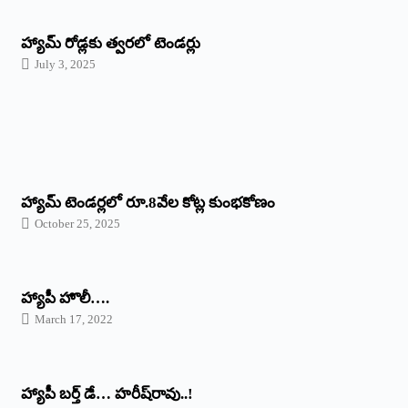
హ్యామ్‌ రోడ్లకు త్వరలో టెండర్లు
July 3, 2025
హ్యామ్‌ ‌టెండర్లలో రూ.8వేల కోట్ల కుంభకోణం
October 25, 2025
హ్యాపీ హొలీ….
March 17, 2022
హ్యాపీ బర్త్ ‌డే… హరీష్‌రావు..!