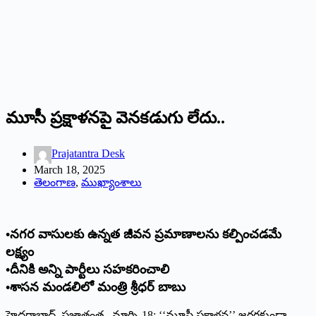
మూసీ ప్రక్షాళనపై వెనకడుగు లేదు..
Prajatantra Desk
March 18, 2025
తెలంగాణ
,
ముఖ్యాంశాలు
•నగర వాసులకు ఉన్నత జీవన ప్రమాణాలను కల్పించడమే
లక్ష్యం
•దీనికి అన్ని పార్టీలు సహకరించాలి
•శాసన మండలిలో మంత్రి శ్రీధర్‌ ‌బాబు
హైదరాబాద్‌, ‌ప్రజాతంత్ర, మార్చి 18: ‘‘మూసీ ప్రక్షాళన’’ జరగకుండా