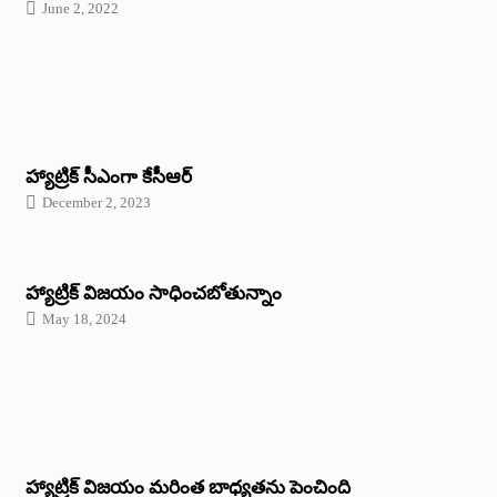
June 2, 2022
హ్యాట్రిక్‌ ‌సీఎంగా కేసీఆర్‌
December 2, 2023
హ్యాట్రిక్‌ విజయం సాధించబోతున్నాం
May 18, 2024
హ్యాట్రిక్ విజయం మరింత బాధ్యతను పెంచింది