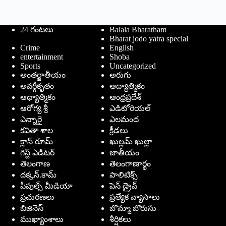
24 గంటలు
Balala Bharatham
Bharat jodo yatra special
Crime
English
entertainment
Shoba
Sports
Uncategorized
అంతర్జాతీయం
అరుగు
అవర్గీకృతం
ఆద్యాత్మికం
ఆధ్యాత్మికం
ఆంధ్రప్రదేశ్
ఆరోగ్య శ్రీ
ఎడిటోరియల్
ఎన్నారై
ఎలమంద
కవితా శాల
క్రీడలు
క్లాస్ రూమ్
ఖుల్లమ్ ఖుల్లా
గెస్ట్ ఎడిటర్
జాతీయం
తెలంగాణ
తెలంగాణార్థం
దక్కన్.కామ్
పాలిటిక్స్
పీపుల్స్ ‌మీడియా
పెన్ డ్రైవ్
ప్రచురణలు
ప్రత్యేక వ్యాసాలు
బిజినెస్
బొమ్మా బొరుసు
ముఖ్యాంశాలు
శీర్షికలు