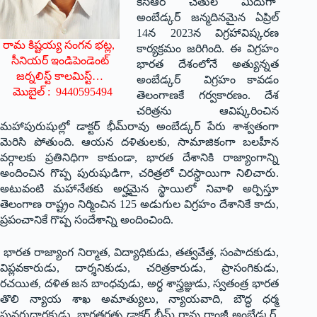
కేసీఆర్ చేతుల మీదుగా
అంబేడ్కర్ జన్మదినమైన ఏప్రిల్
14న 2023న విగ్రహావిష్కరణ
రామ కిష్టయ్య సంగన భట్ల,
కార్యక్రమం జరిగింది. ఈ విగ్రహం
సీనియర్ ఇండిపెండెంట్
భారత దేశంలోనే అత్యున్నత
జర్నలిస్ట్ కాలమిస్ట్…
అంబేడ్కర్ విగ్రహం కావడం
మొబైల్ : 9440595494
తెలంగాణకే గర్వకారణం. దేశ
చరిత్రను ఆవిష్కరించిన
మహాపురుషుల్లో డాక్టర్ భీమ్‌రావు అంబేడ్కర్ పేరు శాశ్వతంగా
మెరిసి పోతుంది. ఆయన దళితులకు, సామాజికంగా బలహీన
వర్గాలకు ప్రతినిధిగా కాకుండా, భారత దేశానికి రాజ్యాంగాన్ని
అందించిన గొప్ప పురుషుడిగా, చరిత్రలో చిరస్థాయిగా నిలిచారు.
అటువంటి మహానేతకు అర్హమైన స్థాయిలో నివాళి అర్పిస్తూ
తెలంగాణ రాష్ట్రం నిర్మించిన 125 అడుగుల విగ్రహం దేశానికే కాదు,
ప్రపంచానికే గొప్ప సందేశాన్ని అందించింది.
భారత రాజ్యాంగ నిర్మాత, విద్యాధికుడు, తత్వవేత్త, సంపాదకుడు,
విప్లవకారుడు, దార్శనికుడు, చరిత్రకారుడు, ప్రాసంగికుడు,
రచయిత, దళిత జన బాంధవుడు, అర్ధ శాస్త్రజ్ఞుడు, స్వతంత్ర భారత
తొలి న్యాయ శాఖ అమాత్యులు, న్యాయవాది, బౌద్ధ ధర్మ
పునరుద్ధారకుడు, భారతరత్న డాక్టర్ భీమ్ రావు రాంజీ అంబేడ్కర్