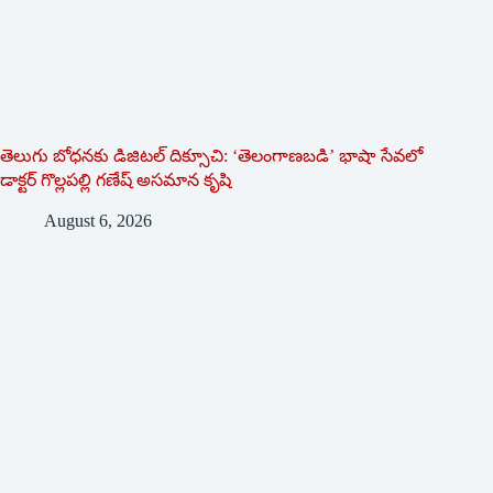
తెలుగు బోధనకు డిజిటల్ దిక్సూచి: ‘తెలంగాణబడి’ భాషా సేవలో
డాక్టర్ గొల్లపల్లి గణేష్ అసమాన కృషి
August 6, 2026