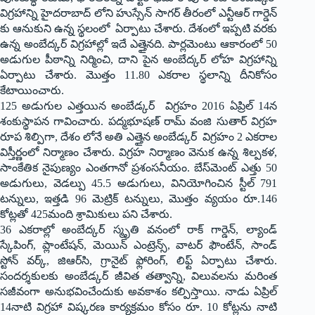
విగ్రహాన్ని హైదరాబాద్ లోని హుస్సేన్ సాగర్ తీరంలో ఎన్టీఆర్ గార్డెన్
కు ఆనుకుని ఉన్న స్థలంలో ఏర్పాటు చేశారు. దేశంలో ఇప్పటి వరకు
ఉన్న అంబేద్కర్ విగ్రహాల్లో ఇదే ఎత్తైనది. పార్లమెంటు ఆకారంలో 50
అడుగుల పీఠాన్ని నిర్మించి, దాని పైన అంబేద్కర్ లోహ విగ్రహాన్ని
ఏర్పాటు చేశారు. మొత్తం 11.80 ఎకరాల స్థలాన్ని దీనికోసం
కేటాయించారు.
125 అడుగుల ఎత్తయిన అంబేడ్కర్ విగ్రహం 2016 ఏప్రిల్ 14న
శంకుస్థాపన గావించారు. పద్మభూషణ్ రామ్ వంజి సుతార్ విగ్రహ
రూప శిల్పిగా, దేశం లోనే అతి ఎత్తైన అంబేడ్కర్ విగ్రహం 2 ఎకరాల
విస్తీర్ణంలో నిర్మాణం చేశారు. విగ్రహ నిర్మాణం వెనుక ఉన్న శిల్పకళ,
సాంకేతిక నైపుణ్యం ఎంతగానో ప్రశంసనీయం. బేస్‌మెంట్ ఎత్తు 50
అడుగులు, వెడల్పు 45.5 అడుగులు, వినియోగించిన స్టీల్ 791
టన్నులు, ఇత్తడి 96 మెట్రిక్ టన్నులు, మొత్తం వ్యయం రూ.146
కోట్లతో 425మంది శ్రామికులు పని చేశారు.
36 ఎకరాల్లో అంబేద్కర్ స్మృతి వనంలో రాక్ గార్డెన్, ల్యాండ్
స్కేపింగ్, ప్లాంటేషన్, మెయిన్ ఎంట్రెన్స్, వాటర్ ఫౌంటేన్‌, సాండ్
స్టోన్ వర్క్, జిఆర్‌సి, గ్రానైట్ ఫ్లోరింగ్, లిఫ్ట్ ఏర్పాటు చేశారు.
సందర్శకులకు అంబేడ్కర్ జీవిత తత్వాన్ని, విలువలను మరింత
సజీవంగా అనుభవించేందుకు అవకాశం కల్పిస్తాయి. నాడు ఏప్రిల్
14నాటి విగ్రహా విష్కరణ కార్యక్రమం కోసం రూ. 10 కోట్లను నాటి