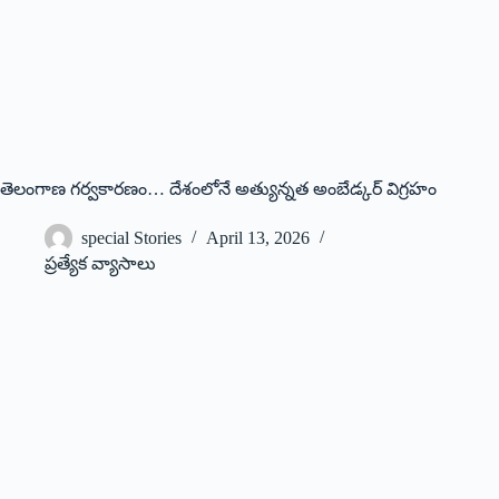
తెలంగాణ గర్వకారణం… దేశంలోనే అత్యున్నత అంబేడ్కర్ విగ్రహం
special Stories
April 13, 2026
ప్రత్యేక వ్యాసాలు