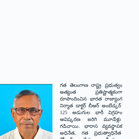
గత తెలంగాణ రాష్ట్ర ప్రభుత్వం
అత్యంత ప్రతిష్టాత్మకంగా
రూపొందించిన భార‌త రాజ్యాంగ
నిర్మాత డాక్ట‌ర్ బీఆర్ అంబేడ్కర్
125 అడుగుల భారీ విగ్రహం
ఆవిష్కరణ జరిగి మూడేళ్లు
గడిచాయి. భారాస వ్యవస్థాపక
అధినేత, గత ప్రభుత్వాధినేత