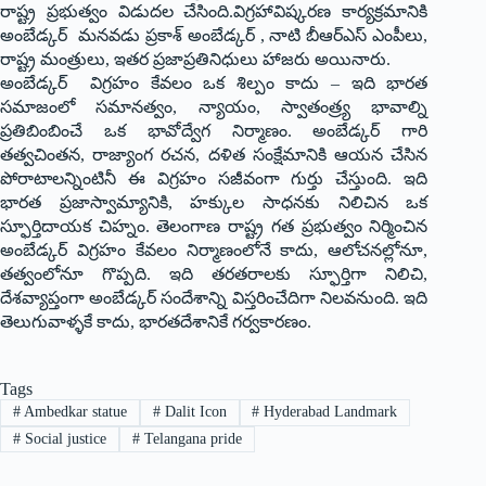
రాష్ట్ర ప్రభుత్వం విడుదల చేసింది.విగ్రహావిష్కరణ కార్యక్రమానికి
అంబేడ్కర్ మనవడు ప్రకాశ్ అంబేడ్కర్ , నాటి బీఆర్ఎస్ ఎంపీలు,
రాష్ట్ర మంత్రులు, ఇతర ప్రజాప్రతినిధులు హాజరు అయినారు.
అంబేడ్కర్ విగ్రహం కేవలం ఒక శిల్పం కాదు – ఇది భారత
సమాజంలో సమానత్వం, న్యాయం, స్వాతంత్ర్య భావాల్ని
ప్రతిబింబించే ఒక భావోద్వేగ నిర్మాణం. అంబేడ్కర్ గారి
తత్వచింతన, రాజ్యాంగ రచన, దళిత సంక్షేమానికి ఆయన చేసిన
పోరాటాలన్నింటినీ ఈ విగ్రహం సజీవంగా గుర్తు చేస్తుంది. ఇది
భారత ప్రజాస్వామ్యానికి, హక్కుల సాధనకు నిలిచిన ఒక
స్ఫూర్తిదాయక చిహ్నం. తెలంగాణ రాష్ట్ర గత ప్రభుత్వం నిర్మించిన
అంబేడ్కర్ విగ్రహం కేవలం నిర్మాణంలోనే కాదు, ఆలోచనల్లోనూ,
తత్వంలోనూ గొప్పది. ఇది తరతరాలకు స్ఫూర్తిగా నిలిచి,
దేశవ్యాప్తంగా అంబేడ్కర్ సందేశాన్ని విస్తరించేదిగా నిలవనుంది. ఇది
తెలుగువాళ్ళకే కాదు, భారతదేశానికే గర్వకారణం.
Tags
#
Ambedkar statue
#
Dalit Icon
#
Hyderabad Landmark
#
Social justice
#
Telangana pride