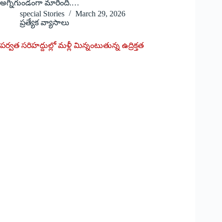
అగ్నిగుండంగా మారింది.…
special Stories
March 29, 2026
ప్రత్యేక వ్యాసాలు
పర్వత సరిహద్దుల్లో మళ్లీ మిన్నంటుతున్న ఉద్రిక్తత