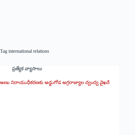
Tag
international relations
ప్రత్యేక వ్యాసాలు
అణు నిరాయుధీకరణకు అడ్డుగోడ అగ్రరాజ్యాల ద్వంద్వ వైఖరే