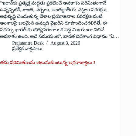
“ఇరాన్‌కు ప్రత్యక్ష మద్దతు ప్రకటించే అవకాశం పరిమితంగానే
ఉన్నప్పటికీ, శాంతి, చర్చలు, అంతర్జాతీయ చట్టాల పరిరక్షణ,
అభివృద్ధి చెందుతున్న దేశాల ప్రయోజనాల పరిరక్షణ వంటి
అంశాలపై బలమైన ఉమ్మడి వైఖరిని రూపొందించగలిగితే, ఈ
సదస్సు భారత్ ‌కు దౌత్యపరంగా ఒక పెద్ద విజయంగా నిలిచే
అవకాశం ఉంది. అదే సమయంలో, భారత విదేశాంగ విధానం “ఏ…
Prajatantra Desk
August 3, 2026
ప్రత్యేక వ్యాసాలు
త‌మ ప‌రిమితుల‌ను తెలుసుకుంటున్న‌ అగ్రరాజ్యాలు!!