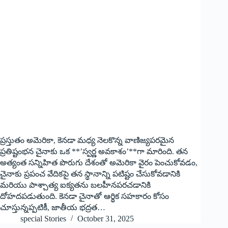
ప్రస్తుతం అమెరికా, కెనడా మధ్య నెలకొన్న వాణిజ్యపరమైన
ప్రతిష్టంభన చైనాకు ఒక **’స్వర్ణ అవకాశం’**గా మారింది. తన
అత్యంత సన్నిహిత పొరుగు దేశంతో అమెరికా వైరం పెంచుకోవడం,
చైనాకు ప్రపంచ వేదికపై తన స్థానాన్ని పటిష్టం చేసుకోవడానికి
మరియు పాశ్చాత్య ఐక్యతను బలహీనపరచడానికి
దోహదపడుతుంది. కెనడా చైనాతో ఆర్థిక సహకారం కోసం
చూస్తున్నప్పటికీ, జాతీయ భద్రత…
special Stories
October 31, 2025