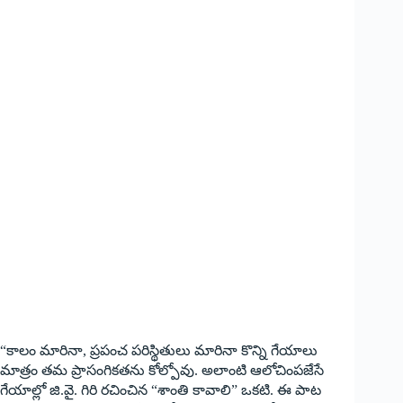
“కాలం మారినా, ప్రపంచ పరిస్థితులు మారినా కొన్ని గేయాలు
మాత్రం తమ ప్రాసంగికతను కోల్పోవు. అలాంటి ఆలోచింపజేసే
గేయాల్లో జి.వై. గిరి రచించిన “శాంతి కావాలి” ఒకటి. ఈ పాట