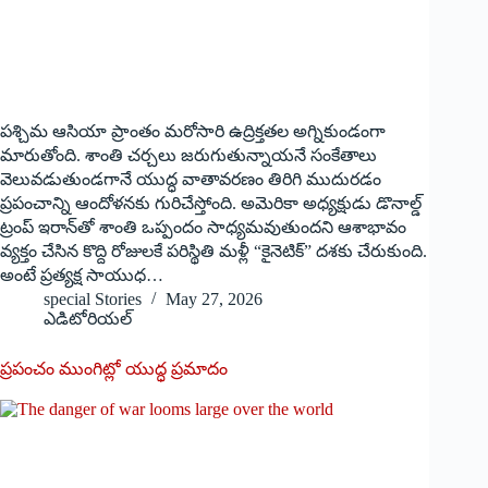
పశ్చిమ ఆసియా ప్రాంతం మరోసారి ఉద్రిక్తతల అగ్నికుండంగా
మారుతోంది. శాంతి చర్చలు జరుగుతున్నాయనే సంకేతాలు
వెలువడుతుండగానే యుద్ధ వాతావరణం తిరిగి ముదురడం
ప్రపంచాన్ని ఆందోళనకు గురిచేస్తోంది. అమెరికా అధ్యక్షుడు డొనాల్డ్
ట్రంప్ ఇరాన్‌తో శాంతి ఒప్పందం సాధ్యమవుతుందని ఆశాభావం
వ్యక్తం చేసిన కొద్ది రోజులకే పరిస్థితి మళ్లీ “కైనెటిక్” దశకు చేరుకుంది.
అంటే ప్రత్యక్ష సాయుధ…
special Stories
May 27, 2026
ఎడిటోరియల్
ప్రపంచం ముంగిట్లో యుద్ధ ప్రమాదం