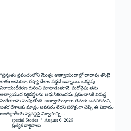
“ప్రస్తుతం ప్రపంచంలోని మొత్తం అణ్వాయుధాల్లో దాదాపు తొంభై
శాతం అమెరికా, రష్యా దేశాల వద్దనే ఉన్నాయి. ఒకవైపు
నిరాయుధీకరణ గురించి మాట్లాడుతూనే, మరోవైపు తమ
అణ్వాయుధ వ్యవస్థలను ఆధునీకరించడం ప్రపంచానికి విరుద్ధ
సంకేతాలను పంపుతోంది. అణ్వాయుధాలు తమకు అవసరమని,
ఇతర దేశాలకు మాత్రం అవసరం లేదని పరోక్షంగా చెప్పే ఈ విధానం
అంతర్జాతీయ వ్యవస్థపై విశ్వాసాన్ని…
special Stories
August 6, 2026
ప్రత్యేక వ్యాసాలు