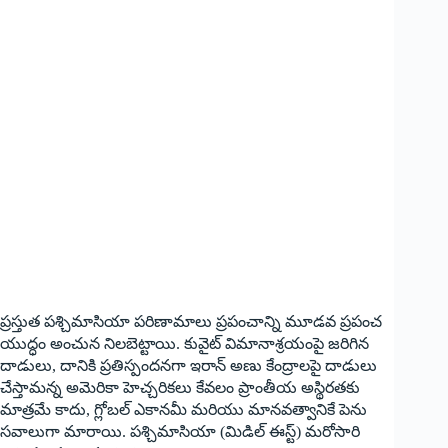
ప్రస్తుత పశ్చిమాసియా పరిణామాలు ప్రపంచాన్ని మూడవ ప్రపంచ
యుద్ధం అంచున నిలబెట్టాయి. కువైట్ విమానాశ్రయంపై జరిగిన
దాడులు, దానికి ప్రతిస్పందనగా ఇరాన్ అణు కేంద్రాలపై దాడులు
చేస్తామన్న అమెరికా హెచ్చరికలు కేవలం ప్రాంతీయ అస్థిరతకు
మాత్రమే కాదు, గ్లోబల్ ఎకానమీ మరియు మానవత్వానికే పెను
సవాలుగా మారాయి. పశ్చిమాసియా (మిడిల్ ఈస్ట్) మరోసారి