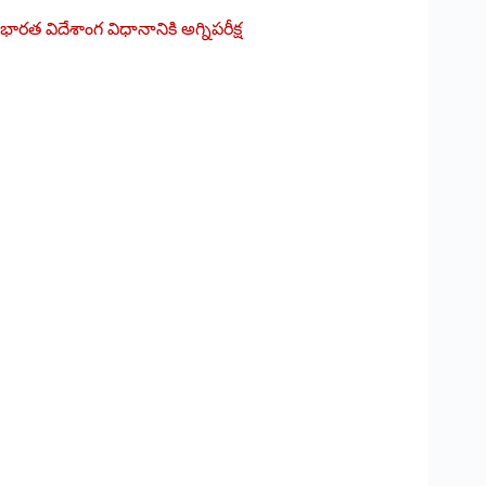
భారత విదేశాంగ విధానానికి అగ్నిపరీక్ష