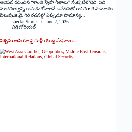
ఆయన రచించిన “శాంతి స్నేహ గీతాలు” సంపుటిలోనిది. ఇది
మానవత్వాన్ని కాపాడుకోవాలనే ఆవేదనతో రాసిన ఒక సామాజిక
పిలుపు.జి.వై. గిరి రచనల్లో ఎప్పుడూ సామాన్య…
special Stories
June 2, 2026
ఎడిటోరియల్
పశ్చిమ ఆసియా పై మళ్లీ యుద్ధ మేఘాలు…