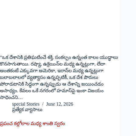
“ఒక దేశానికి ప్రతిఘటించే శక్తి, సంకల్పం ఉన్నంత కాలం యుద్ధాలు
కొనసాగుతాయి. రష్యా, ఉక్రెయిన్‌ల మధ్య ఉన్నట్లుగా, లేదా
అంతకంటే ఎక్కువగా అమెరికా, ఇరాన్‌ల మధ్య ఉన్నట్లుగా
బలాబలాలలో వ్యత్యాసం ఉన్నప్పటికీ, ఒక దేశ పౌరులు
పోరాడటానికి సిద్ధంగా ఉన్నప్పుడు ఆ దేశాన్ని జయించడం
అసాధ్యం. కేవలం ఒకే నగరంలో హమాస్‌పై ఇంకా విజయం
సాధించని…
special Stories
June 12, 2026
ప్రత్యేక వ్యాసాలు
ప్రపంచ కల్లోలాల మధ్య శాంతి స్వరం