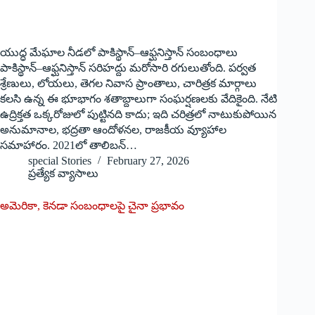
యుద్ధ మేఘాల నీడలో పాకిస్థాన్–ఆఫ్ఘనిస్తాన్ సంబంధాలు
పాకిస్థాన్–ఆఫ్ఘనిస్తాన్ సరిహద్దు మరోసారి రగులుతోంది. పర్వత
శ్రేణులు, లోయలు, తెగల నివాస ప్రాంతాలు, చారిత్రక మార్గాలు
కలసి ఉన్న ఈ భూభాగం శతాబ్దాలుగా సంఘర్షణలకు వేదికైంది. నేటి
ఉద్రిక్తత ఒక్కరోజులో పుట్టినది కాదు; ఇది చరిత్రలో నాటుకుపోయిన
అనుమానాల, భద్రతా ఆందోళనల, రాజకీయ వ్యూహాల
సమాహారం. 2021లో తాలిబన్…
special Stories
February 27, 2026
ప్రత్యేక వ్యాసాలు
అమెరికా, కెనడా సంబంధాలపై చైనా ప్రభావం