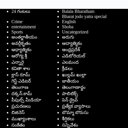
24 గంటలు
Balala Bharatham
Bharat jodo yatra special
Crime
English
entertainment
Shoba
Sports
Uncategorized
అంతర్జాతీయం
అరుగు
అవర్గీకృతం
ఆద్యాత్మికం
ఆధ్యాత్మికం
ఆంధ్రప్రదేశ్
ఆరోగ్య శ్రీ
ఎడిటోరియల్
ఎన్నారై
ఎలమంద
కవితా శాల
క్రీడలు
క్లాస్ రూమ్
ఖుల్లమ్ ఖుల్లా
గెస్ట్ ఎడిటర్
జాతీయం
తెలంగాణ
తెలంగాణార్థం
దక్కన్.కామ్
పాలిటిక్స్
పీపుల్స్ ‌మీడియా
పెన్ డ్రైవ్
ప్రచురణలు
ప్రత్యేక వ్యాసాలు
బిజినెస్
బొమ్మా బొరుసు
ముఖ్యాంశాలు
శీర్షికలు
సంకేతం
సన్నివేశం