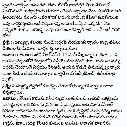
స్పందించాల్సిన అవసరమే లేదు. బీజేపీ అంతర్గత శిక్షణ శిబిరాల్లో
ఎంతోమంది కార్యకర్తలను తయారు చేసిన వ్యక్తులం మేం. ఎవరికైనా ఉరి
తీయబోయే ముందు చివరి కోరిక అడుగుతారు. బీజేపీలో కమిట్‌మెంట్
ఉన్న కార్యకర్తలను ఇదే విషయాన్ని అడిగితే చెప్పేది ఒక్కటే. ‘నేను
చచ్చిపోయాక నా శవంపై కాషాయ జెండా కప్పాలి అని. నాదీ అదే చివరి
కోరిక.
ప్రశ్న
: మిమ్మల్ని కేబినెట్ నుండి బర్తరఫ్ చేయబోతున్నారని కొన్ని టీవీలు,
డిజిటల్ మీడియాలో వార్తలొస్తున్నాయి కదా?
జవాబు :
తెలంగాణలో బీఆర్ఎస్‌కు 17 ఎంపీ సీట్లున్నాయి కదా.. దాని
భాగస్వామ్యంతోనే కేంద్రంలోని ఎన్డీయే నడుస్తోంది కదా.. బహుశా నన్ను
బర్తరఫ్ చేయాలనే నిర్ణయం కేసీఆర్, ఆయన కొడుకే తీసుకున్నట్లున్నారు.
ఇంకా ఏమేం చేయబోతున్నారో వాళ్లనే అడగండి(కేసీఆర్, కేటీఆర్‌లపై
సెటైర్)
ప్రశ్న:
మిమ్మల్ని త్వరలోనే అరెస్టు చేయబోతున్నారనే వార్తలు కూడా
వస్తున్నాయి.
జవాబు :
కేసీఆర్ కొడుకు విసిరే చిల్లర మెతుకులకు ఆశపడి ఒకట్రెండు
ఛానళ్లు ఇలాంటి కథలను ప్రసారం చేస్తున్నాయి. అది చూసి కేసీఆర్
కొడుకు రాక్షసానందం పొందుతున్నడు. వాళ్ల దృష్టితో చూస్తే నన్ను అరెస్టు
చేయాల్సిందేమో. ఎందుకంటే పదేళ్ల బీఆరఎస్ గడీల పాలనను బద్దలు
కొట్టినం కదా.. పదేళ్ల కేసీఆర్ కుటుంబ అవినీతి అరాచక పాలనను