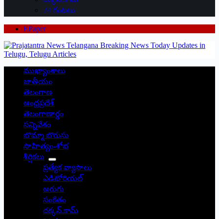
24 గంటలు
EPaper
ముఖ్యాంశాలు
జాతీయం
తెలంగాణ
ఆంధ్రప్రదేశ్
తెలంగాణార్థం
సన్నివేశం
బొమ్మా బొరుసు
సాహిత్యం-శోభ
శీర్షికలు
ప్రత్యేక వ్యాసాలు
ఎడిటోరియల్
అరుగు
సంకేతం
దక్కన్.కామ్