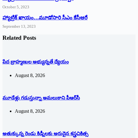
October 5, 2023
హ్యాట్రిక్‌ ‌ఖాయం…మూడోసారి సీఎం కేసీఆరే
September 13, 2023
Related Posts
పేద బ్రాహ్మణుల అభ్యున్నతే ధ్యేయం
August 8, 2026
మూడేళ్లు గ‌డుస్తున్నా అమ‌లుకాని పీఆర్‌సీ
August 8, 2026
అతుక్కున్న రెండు కిడ్నీలకు అరుదైన శస్త్రచికిత్స