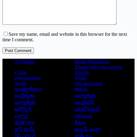
Save my name, email and website in this browser for the next
time I comment.
Post Comment
24 గంటలు
Balala Bharatham
Bharat jodo yatra special
Crime
English
entertainment
Shoba
Sports
Uncategorized
అంతర్జాతీయం
అరుగు
అవర్గీకృతం
ఆద్యాత్మికం
ఆధ్యాత్మికం
ఆంధ్రప్రదేశ్
ఆరోగ్య శ్రీ
ఎడిటోరియల్
ఎన్నారై
ఎలమంద
కవితా శాల
క్రీడలు
క్లాస్ రూమ్
ఖుల్లమ్ ఖుల్లా
గెస్ట్ ఎడిటర్
జాతీయం