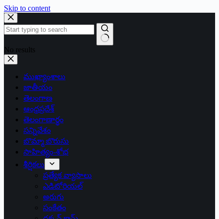
Skip to content
No results
ముఖ్యాంశాలు
జాతీయం
తెలంగాణ
ఆంధ్రప్రదేశ్
తెలంగాణార్థం
సన్నివేశం
బొమ్మా బొరుసు
సాహిత్యం-శోభ
శీర్షికలు
ప్రత్యేక వ్యాసాలు
ఎడిటోరియల్
అరుగు
సంకేతం
దక్కన్.కామ్