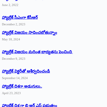
June 2, 2022
హ్యాట్రిక్‌ ‌సీఎంగా కేసీఆర్‌
December 2, 2023
హ్యాట్రిక్‌ విజయం సాధించబోతున్నాం
May 18, 2024
హ్యాట్రిక్ విజయం మరింత బాధ్యతను పెంచింది
December 9, 2023
హ్యాట్రిక్‌ ‌విక్టరీతో ఆశీర్వదించండి
September 14, 2024
‌హ్యాట్రిక్‌ ‌దిశగా అడుగులు..
April 23, 2023
హ్యాట్రిక్ దిశ గా బి ఆర్ ఎస్ ప్రభుత్వం