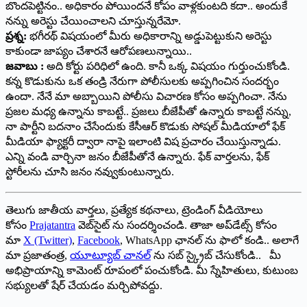
బొందపెట్టినం.. అధికారం పోయిందనే కోపం వాళ్లకుంటది కదా.. అందుకే
నన్ను అరెస్టు చేయించాలని చూస్తున్నరేమో.
ప్రశ్న:
భగీరథ్ విషయంలో మీరు అధికారాన్ని అడ్డుపెట్టుకుని అరెస్టు
కాకుండా జాప్యం చేశారనే ఆరోపణలున్నాయి..
జవాబు :
అది కోర్టు పరిధిలో ఉంది. కానీ ఒక్క విషయం గుర్తుంచుకోండి.
కన్న కొడుకును ఒక తండ్రి నేరుగా పోలీసులకు అప్పగించిన సందర్భం
ఉందా. నేనే మా అబ్బాయిని పోలీసు విచారణ కోసం అప్పగించా. నేను
ప్రజల మధ్య ఉన్నాను కాబట్టే.. ప్రజలు బీజేపీతో ఉన్నారు కాబట్టే నన్ను,
నా పార్టీని బదనాం చేసేందుకు కేసీఆర్ కొడుకు సోషల్ మీడియాలో ఫేక్
మీడియా ఫ్యాక్టరీ ద్వారా నాపై ఇలాంటి విష ప్రచారం చేయిస్తున్నాడు.
ఎన్ని వండి వార్చినా జనం బీజేపీతోనే ఉన్నారు. ఫేక్ వార్తలను, ఫేక్
స్టోరీలను చూసి జనం నవ్వుకుంటున్నారు.
తెలుగు జాతీయ వార్తలు, ప్రత్యేక కథనాలు, ట్రెండింగ్ వీడియోలు
కోసం
Prajatantra
వెబ్‌సైట్ ను సందర్శించండి. తాజా అప్‌డేట్స్ కోసం
మా
X (Twitter)
,
Facebook
, WhatsApp ఛానల్ ను ఫాలో కండి.. అలాగే
మా ప్రజాతంత్ర,
యూట్యూబ్ చానల్
ను సబ్ స్క్రైబ్ చేసుకోండి.. మీ
అభిప్రాయాన్ని కామెంట్ రూపంలో పంచుకోండి. మీ స్నేహితులు, కుటుంబ
సభ్యులతో షేర్ చేయడం మర్చిపోవద్దు.