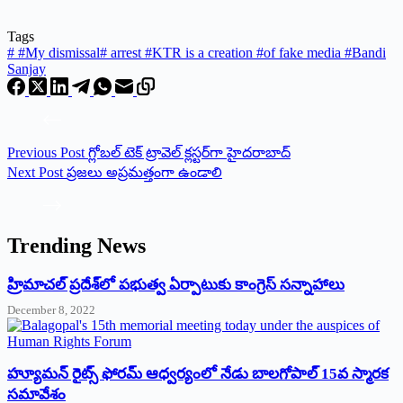
Tags
#
#My dismissal
#
arrest #KTR is a creation #of fake media #Bandi
Sanjay
Previous
Post
గ్లోబల్ టెక్ ట్రావెల్ క్లస్టర్‌గా హైదరాబాద్
Next
Post
ప్రజలు అప్రమత్తంగా ఉండాలి
Trending News
‌హ్రిమాచల్‌ ‌ప్రదేశ్‌లో పభుత్వ ఏర్పాటుకు కాంగ్రెస్‌ ‌సన్నాహాలు
December 8, 2022
హ్యూమన్‌ రైట్స్‌ ఫోరమ్‌ ఆధ్వర్యంలో నేడు బాలగోపాల్‌ 15వ స్మారక
సమావేశం