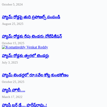
October 5, 2024
హ్యామ్‌ రోడ్లపై తుది ప్రపోజల్స్‌ పంపండి
August 25, 2025
హ్యామ్‌ రోడ్లకు రేపు టెండరు నోటిఫికేషన్‌
October 15, 2025
హ్యామ్‌ రోడ్లకు త్వరలో టెండర్లు
July 3, 2025
హ్యామ్‌ ‌టెండర్లలో రూ.8వేల కోట్ల కుంభకోణం
October 25, 2025
హ్యాపీ హొలీ….
March 17, 2022
హ్యాపీ బర్త్ ‌డే… హరీష్‌రావు..!