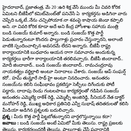
హైదరాబాద్, ప్రజాతంత్ర, మే 20 :ఉరి శిక్ష వేసే ముందు మీ చివరి కోరిక
ఏమిటని బీజేపీలో కమిట్‌మెంట్‌తో పనిచేసే ఏ కార్యకర్తను అడిగినా వారు
చెప్పేది ఒక్కటే..నేను చచ్చిపోయాక నా శవంపై కాషాయ జెండా కప్పాలి
అని. నా చివరి కోరిక కూడా అదే అని కేంద్ర హోంశాఖ సహాయ మంత్రి
బండి సంజయ్ కుమార్ అన్నారు. బండి సంజయ్ కొత్త పార్టీ
పెడుతున్నారంటూ కొందరు ఫాల్తుగాళ్లు ప్రచారం చేస్తున్నారని, అలాంటి
వాటికి స్పందించాల్సిన అవసరమే లేదని అన్నారు. బీజేపీ రాష్ట్ర
కార్యాలయానికి బుధవారం ఆయన రాగా సమాచారం అందుకున్న
కార్యకర్తలు భారీగా కార్యాలయానికి తరలివచ్చారు. బీజేపీ జిందాబాద్..
మోదీ జిందాబాద్.. బండి సంజయ్ జిందాబాద్.. రామచంద్రరావు
నాయకత్వం వర్ధిల్లాలి అంటూ నినాదాలు చేశారు. సంజయ్ ఆప్ సంఘర్ష్
కరో.. హమ్ తుమ్హారే సాథ్ హై అంటూ నినదించారు. అనంతరం
సంజయ్‌ను కలిసి సంఘీభావం ప్రకటిస్తూ సెల్ఫీలు దిగేందుకు పోటీ
పడ్డారు. దాదాపు రెండు గంటలపాటు కార్యకర్తలతో గడిపిన సంజయ్
అనంతరం ఎమ్మెల్యే రాకేశ్ రెడ్డి, ఎమ్మెల్సీ అంజిరెడ్డి, సీనియర్ నేత డాక్టర్
మనోహర్ రెడ్డి, ముఖ్య అధికార ప్రతినిధి ఎన్వీ సుభాష్ తదితరులతో కలిసి
మీడియా అడిగిన ప్రశ్నలకు బదులిచ్చారు.
ప్రశ్న :
మీరు కొత్త పార్టీ పెట్టబోతున్నారని వార్తలొస్తున్నాయి కదా?
జవాబు :
బండి సంజయ్ అంటే ఏమిటో మీకు తెలుసు. రాష్ట్ర ప్రజలకు
తెలుసు. కార్యకర్తలందరికీ తెలుసు. ఫాల్తుగాళ్లు చేసే ప్రచారానికి