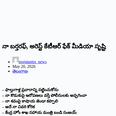
నా బర్తరఫ్, అరెస్ట్ కేటీఆర్ ఫేక్ మీడియా సృష్టి
prajatantra_news
May 20, 2026
తెలంగాణ
– ఫాల్తుగాళ్ల ప్రచారాన్ని పట్టించుకోను
– నా కొడుకుపై ఆరోపణలు వస్తే పోలీసులకు అప్పగించా
– నా శవంపై కాషాయ జెండా కప్పాలి
– అదే నా చివరి కోరిక
– కేంద్ర హోం శాఖ సహాయ మంత్రి బండి సంజయ్