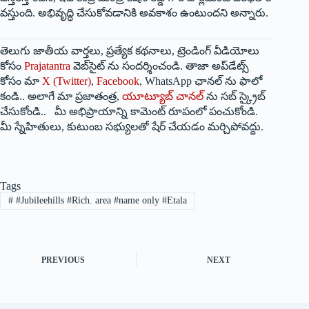
వస్తుంది. అభివృద్ధి చేసుకోవడానికి అవకాశం ఉంటుందని అన్నారు.
తెలుగు జాతీయ వార్తలు, ప్రత్యేక కథనాలు, ట్రెండింగ్ వీడియోలు
కోసం
Prajatantra
వెబ్‌సైట్ ను సందర్శించండి. తాజా అప్‌డేట్స్
కోసం మా
X (Twitter)
,
Facebook
, WhatsApp ఛానల్ ను ఫాలో
కండి.. అలాగే మా ప్రజాతంత్ర,
యూట్యూబ్ చానల్
ను సబ్ స్క్రైబ్
చేసుకోండి.. మీ అభిప్రాయాన్ని కామెంట్ రూపంలో పంచుకోండి.
మీ స్నేహితులు, కుటుంబ సభ్యులతో షేర్ చేయడం మర్చిపోవద్దు.
Tags
#
#Jubileehills #Rich. area #name only #Etala
PREVIOUS
NEXT