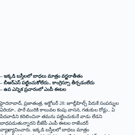
– ఇక్కడి బస్తీలలో బాధలు మాత్రం వర్ణనాతీతం
– బీఆర్‌ఎస్‌ పట్టించుకోలేదు.. కాంగ్రెస్సూ తీర్చడంలేదు
– ఉప ఎన్నిక ప్రచారంలో ఎంపీ ఈటల
హైదరాబాద్‌, ప్రజాతంత్ర, అక్టోబర్‌ 28: జూబ్లీహిల్స్‌ పేరుకే సంపన్నుల
ఏరియా.. పారే మురికి కాలువల కంపు వాసన, గతుకుల రోడ్లు.. ఏ
పేదవాడిని కదిలించినా తమను పట్టించుకునే వాడు లేడని
బాధపడుతున్నారని బీజేపీ ఎంపీ ఈటల రాజేందర్‌
వ్యాఖ్యానించారు. ఇక్కడి బస్తీలలో బాధలు మాత్రం