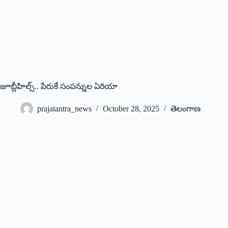
జూబ్లీహిల్స్‌.. పేరుకే సంపన్నుల ఏరియా
prajatantra_news
October 28, 2025
తెలంగాణ