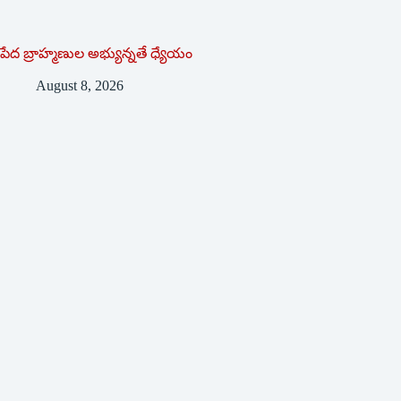
పేద బ్రాహ్మణుల అభ్యున్నతే ధ్యేయం
August 8, 2026