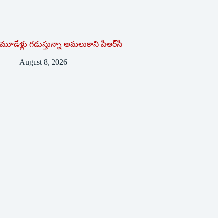
మూడేళ్లు గ‌డుస్తున్నా అమ‌లుకాని పీఆర్‌సీ
August 8, 2026