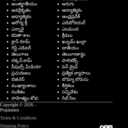
అంతర్జాతీయం
అరుగు
అవర్గీకృతం
ఆద్యాత్మికం
ఆధ్యాత్మికం
ఆంధ్రప్రదేశ్
ఆరోగ్య శ్రీ
ఎడిటోరియల్
ఎన్నారై
ఎలమంద
కవితా శాల
క్రీడలు
క్లాస్ రూమ్
ఖుల్లమ్ ఖుల్లా
గెస్ట్ ఎడిటర్
జాతీయం
తెలంగాణ
తెలంగాణార్థం
దక్కన్.కామ్
పాలిటిక్స్
పీపుల్స్ ‌మీడియా
పెన్ డ్రైవ్
ప్రచురణలు
ప్రత్యేక వ్యాసాలు
బిజినెస్
బొమ్మా బొరుసు
ముఖ్యాంశాలు
శీర్షికలు
సంకేతం
సన్నివేశం
సాహిత్యం-శోభ
సిల్ సిల
Copyright © 2026 -
Prajatantra
Terms & Conditions
Shipping Policy