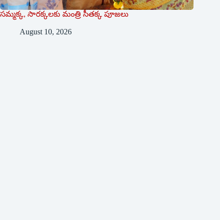
సమ్మక్క, సారక్కలకు మంత్రి సీతక్క పూజలు
August 10, 2026