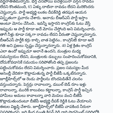
వర్ణనాతీతమన్నారు. భర్త చనిపోయి ఐదేళ్లయినా పెన్షన్‌ రావడం
లేదని కొంతమంది, 65 ఏళ్ళు దాటినా రావడం లేదని మరికొందరు
చెప్తున్నారు. పార్టీ అభ్యర్థి లంకల దీపక్‌రెడ్డి తరపున ఆయన
విస్తృతంగా ప్రచారం చేశారు. ఆనాడు బీఆర్‌ఎస్‌ పార్టీ ఇస్తాం
అంటూ మోసం చేసింది.. ఇవన్నీ ఇస్తారని కాంగ్రెస్‌కు ఓటు వేస్తే
ఇప్పుడు ఆ పార్టీ కూడా అదే మోసం చేస్తోంది అని విమర్శించారు.
తాగే నీళ్లు కూడా సక్కగా రావడం లేదని వీరంతా చెప్తున్నారన్నారు.
బీఆర్‌ఎస్‌ పార్టీకి కర్రు కాల్చి వాత పెట్టినం.. కాంగ్రెస్‌కుి కూడా అదే
గతి అని ప్రజలు స్పష్టం చేస్తున్నారన్నారు. 40 ఏళ్ల క్రితం కాంగ్రెస్‌
ఎలా ఉందో ఇప్పుడూ అలానే ఉందని, మంత్రుల మధ్య
సమన్వయం లేదని, మంత్రులకు డబ్బులు సంపాదించుకోవడానికి,
దోచుకోవడానికే సమయం సరిపోతోంది తప్ప ప్రజలను
పట్టించుకోవడం లేదని విమర్శించారు. ప్రజల సమస్యల మీద
అసెంబ్లీ వేదికగా కొట్లాడుతున్న పార్టీ బీజేపీ ఒక్కటేనన్నారు.
జూబ్లీహిల్స్‌లో ఆ రెండు పార్టీలను బొందపెడితేనే చలనం
వస్తుందన్నారు. పెన్షన్లు రావాలన్నా, డబుల్‌ బెడ్‌ రూం ఇళ్లు
రావాలన్నా, మురికి కాలువలు కట్టాలన్నా, కాంగ్రెస్‌ పార్టీ ఇచ్చిన
హామీలు అమలు కావాలన్నా వారి మెడలు వంచి బీజేపీ
కొట్లాడుతుందంటూ బీజేపీ అభ్యర్థి దీపక్‌ రెడ్డికి ఓటు వేయాలని
ఈటల విజ్ఞప్తి చేశారు. జూబ్లీహిల్స్‌లో బీజేపీ చాపకింద నీరులా
విస్తరిస్తోందని, ఇది కేంద్ర మంత్రి కిషన్‌ రెడ్డి గారి పార్లమెంట్‌ పరిధిలోకి