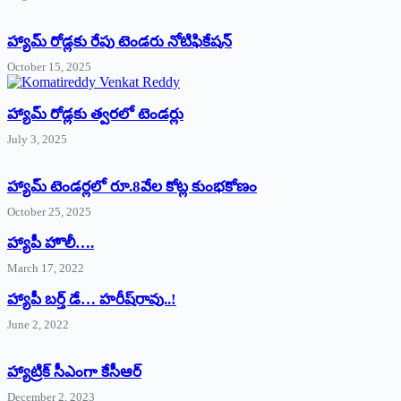
హ్యామ్‌ రోడ్లకు రేపు టెండరు నోటిఫికేషన్‌
October 15, 2025
హ్యామ్‌ రోడ్లకు త్వరలో టెండర్లు
July 3, 2025
హ్యామ్‌ ‌టెండర్లలో రూ.8వేల కోట్ల కుంభకోణం
October 25, 2025
హ్యాపీ హొలీ….
March 17, 2022
హ్యాపీ బర్త్ ‌డే… హరీష్‌రావు..!
June 2, 2022
హ్యాట్రిక్‌ ‌సీఎంగా కేసీఆర్‌
December 2, 2023