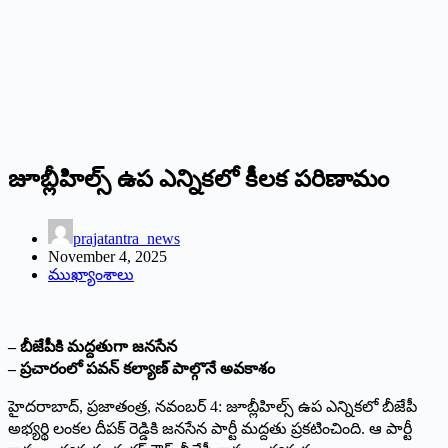
జూబ్లీహిల్స్‌ ఉప ఎన్నికలో కీలక పరిణామం
prajatantra_news
November 4, 2025
ముఖ్యాంశాలు
– బీజేపీకి మద్దతుగా జనసేన
– ప్రచారంలో పవన్‌ కల్యాణ్‌ పాల్గొనే అవకాశం
హైదరాబాద్‌, ప్రజాతంత్ర, నవంబర్‌ 4: జూబ్లీహిల్స్‌ ఉప ఎన్నికలో బీజేపీ
అభ్యర్థి లంకల దీపక్‌ రెడ్డికి జనసేన పార్టీ మద్దతు ప్రకటించింది. ఆ పార్టీ