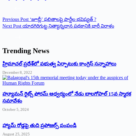
Previous
Post
‘జూబ్లీ’ ఫలితాలపై పార్టీల భవిష్యత్‌ ?
Next
Post
యాదగిరిగుట్ట నిత్యాన్నదాన పథకానికి భారీ విరాళం
Trending News
‌హ్రిమాచల్‌ ‌ప్రదేశ్‌లో పభుత్వ ఏర్పాటుకు కాంగ్రెస్‌ ‌సన్నాహాలు
December 8, 2022
హ్యూమన్‌ రైట్స్‌ ఫోరమ్‌ ఆధ్వర్యంలో నేడు బాలగోపాల్‌ 15వ స్మారక
సమావేశం
October 5, 2024
హ్యామ్‌ రోడ్లపై తుది ప్రపోజల్స్‌ పంపండి
August 25, 2025