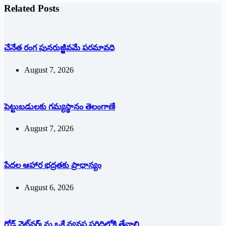
Related Posts
చేనేత రంగ పునరుజ్జీవమే పరమావధి
August 7, 2026
పెట్టుబడులకు గమ్యస్థానం తెలంగాణే
August 7, 2026
పేదల ఆహార భద్రతకు ప్రాధాన్యం
August 6, 2026
రోడ్ నెట్‌వర్క్‌ను ఒకే వ్య‌వ‌స్థ ప‌రిధిలోకి తేవాలి