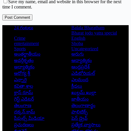
Save my name, email and website in this browser for the next
time I comment.
Post Comment
24 గంటలు
Balala Bharatham
Bharat jodo yatra special
Crime
English
entertainment
Shoba
Sports
Uncategorized
అంతర్జాతీయం
అరుగు
అవర్గీకృతం
ఆద్యాత్మికం
ఆధ్యాత్మికం
ఆంధ్రప్రదేశ్
ఆరోగ్య శ్రీ
ఎడిటోరియల్
ఎన్నారై
ఎలమంద
కవితా శాల
క్రీడలు
క్లాస్ రూమ్
ఖుల్లమ్ ఖుల్లా
గెస్ట్ ఎడిటర్
జాతీయం
తెలంగాణ
తెలంగాణార్థం
దక్కన్.కామ్
పాలిటిక్స్
పీపుల్స్ ‌మీడియా
పెన్ డ్రైవ్
ప్రచురణలు
ప్రత్యేక వ్యాసాలు