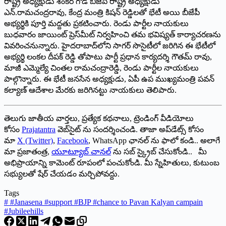
రాష్ట్ర అధ్యక్షుడు శంకర్‌ గౌడ్‌ బీజేపీ రాష్ట్ర అధ్యక్షుడు
ఎన్‌.రామచంద్రరావు, కేంద్ర మంత్రి కిషన్‌ రెడ్డిలతో భేటీ అయి బీజేపీ
అభ్యర్థికి పూర్తి మద్దతు ప్రకటించారు. రెండు పార్టీల నాయకులు
బుధవారం జాయింట్‌ ప్రెస్‌మీట్‌ నిర్వహించి తమ భవిష్యత్‌ కార్యాచరణను
వివరించనున్నారు. హైదరాబాద్‌లోని సాగర్‌ సొసైటీలో జరిగిన ఈ భేటీలో
అభ్యర్థి లంకల దీపక్‌ రెడ్డి తోపాటు పార్టీ ప్రధాన కార్యదర్శి గౌతమ్‌ రావు,
మాజీ ఎమ్మెల్యే చింతల రామచంద్రారెడ్డి, రెండు పార్టీల నాయకులు
పాల్గొన్నారు. ఈ భేటీ జనసేన అధ్యక్షుడు, ఏపీ ఉప ముఖ్యమంత్రి పవన్‌
కల్యాణ్‌ ఆదేశాల మేరకు జరిగినట్టు నాయకులు తెలిపారు.
తెలుగు జాతీయ వార్తలు, ప్రత్యేక కథనాలు, ట్రెండింగ్ వీడియోలు
కోసం
Prajatantra
వెబ్‌సైట్ ను సందర్శించండి. తాజా అప్‌డేట్స్ కోసం
మా
X (Twitter)
,
Facebook
, WhatsApp ఛానల్ ను ఫాలో కండి.. అలాగే
మా ప్రజాతంత్ర,
యూట్యూబ్ చానల్
ను సబ్ స్క్రైబ్ చేసుకోండి.. మీ
అభిప్రాయాన్ని కామెంట్ రూపంలో పంచుకోండి. మీ స్నేహితులు, కుటుంబ
సభ్యులతో షేర్ చేయడం మర్చిపోవద్దు.
Tags
#
#Janasena #support #BJP #chance to Pavan Kalyan campain
#Jubileehills