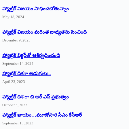
హ్యాట్రిక్‌ విజయం సాధించబోతున్నాం
May 18, 2024
హ్యాట్రిక్ విజయం మరింత బాధ్యతను పెంచింది
December 9, 2023
హ్యాట్రిక్‌ ‌విక్టరీతో ఆశీర్వదించండి
September 14, 2024
‌హ్యాట్రిక్‌ ‌దిశగా అడుగులు..
April 23, 2023
హ్యాట్రిక్ దిశ గా బి ఆర్ ఎస్ ప్రభుత్వం
October 5, 2023
హ్యాట్రిక్‌ ‌ఖాయం…మూడోసారి సీఎం కేసీఆరే
September 13, 2023