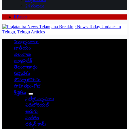
24 గంటలు
EPaper
ముఖ్యాంశాలు
జాతీయం
తెలంగాణ
ఆంధ్రప్రదేశ్
తెలంగాణార్థం
సన్నివేశం
బొమ్మా బొరుసు
సాహిత్యం-శోభ
శీర్షికలు
ప్రత్యేక వ్యాసాలు
ఎడిటోరియల్
అరుగు
సంకేతం
దక్కన్.కామ్