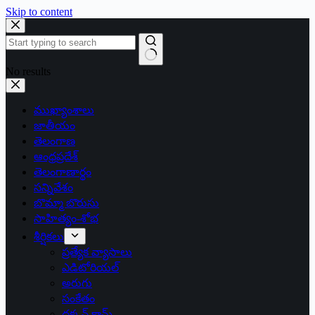
Skip to content
No results
ముఖ్యాంశాలు
జాతీయం
తెలంగాణ
ఆంధ్రప్రదేశ్
తెలంగాణార్థం
సన్నివేశం
బొమ్మా బొరుసు
సాహిత్యం-శోభ
శీర్షికలు
ప్రత్యేక వ్యాసాలు
ఎడిటోరియల్
అరుగు
సంకేతం
దక్కన్.కామ్