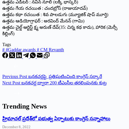
ఉత్తమ ఎడిటర్‌ : నవీన్‌ నూలి (లక్కీ భాస్కర్‌)
ఉత్తమ గేయ రచయిత : చందబ్రోస్‌ (రాజుయాదవ్‌)
ఉత్తమ కథా రచయిత : శివ పాలడుగు (మ్యూజిక్‌ షాప్‌ మూర్తి)
ఉత్తమ ఆడియోగ్రాఫర్‌ : అరవింద్‌ మేనన్‌ (గామి)
ఉత్తమ చైల్డ్‌ ఆర్టిస్ట్‌ క్ష్మ అరుణ్‌ దేవ్‌(35: చిన్న కథ కాదు), హారిక (మెర్సీ
కిల్లింగ్‌)
Tags
#
#Gaddar awards # CM Revanth
Previous
Post
బనకచర్లపై ప్రతిఘటించింది కాంగ్రెస్‌ సర్కారే
Next
Post
బ‌న‌క‌చ‌ర్ల ద్వారా 200 టీఎంసీల త‌ర‌లింపున‌కు కుట్ర‌
Trending News
‌హ్రిమాచల్‌ ‌ప్రదేశ్‌లో పభుత్వ ఏర్పాటుకు కాంగ్రెస్‌ ‌సన్నాహాలు
December 8, 2022