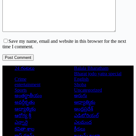
Save my name, email and website in this browser for the next
time I comment.
Post Comment
24 గంటలు
Balala Bharatham
Bharat jodo yatra special
Crime
English
entertainment
Shoba
Sports
Uncategorized
అంతర్జాతీయం
అరుగు
అవర్గీకృతం
ఆద్యాత్మికం
ఆధ్యాత్మికం
ఆంధ్రప్రదేశ్
ఆరోగ్య శ్రీ
ఎడిటోరియల్
ఎన్నారై
ఎలమంద
కవితా శాల
క్రీడలు
క్లాస్ రూమ్
ఖుల్లమ్ ఖుల్లా