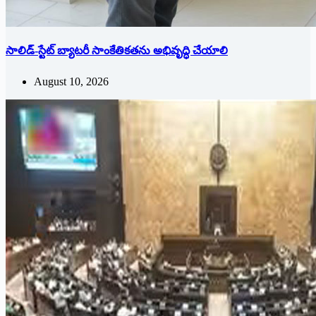
సాలిడ్-స్టేట్ బ్యాటరీ సాంకేతికతను అభివృద్ధి చేయాలి
August 10, 2026