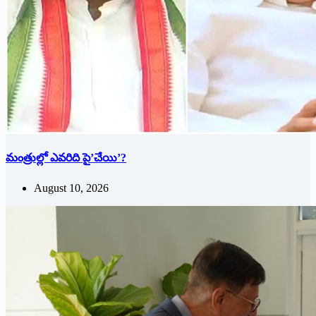
మంత్రుల్లో ఎవరిది పై’చేయి’?
August 10, 2026