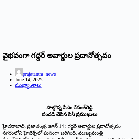
వైభవంగా గద్దర్‌ అవార్డుల ప్రదానోత్సవం
prajatantra_news
June 14, 2025
ముఖ్యాంశాలు
పాల్గొన్న సీఎం రేవంత్‌రెడ్డి
సందడి చేసిన సినీ ప్రముఖులు
హైదరాబాద్‌, ప్రజాతంత్ర, జూన్‌ 14 : గద్దర్‌ అవార్డుల ప్రదానోత్సవం
నగరంలోని హైటెక్స్‌లో ఘనంగా జరిగింది. ముఖ్యమంత్రి