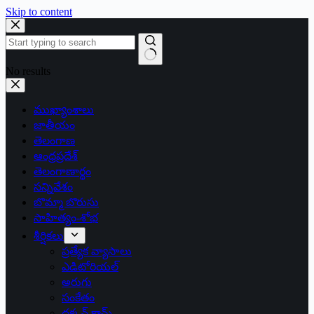
Skip to content
No results
ముఖ్యాంశాలు
జాతీయం
తెలంగాణ
ఆంధ్రప్రదేశ్
తెలంగాణార్థం
సన్నివేశం
బొమ్మా బొరుసు
సాహిత్యం-శోభ
శీర్షికలు
ప్రత్యేక వ్యాసాలు
ఎడిటోరియల్
అరుగు
సంకేతం
దక్కన్.కామ్