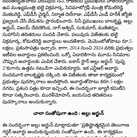
రేవంత్‌రెడ్డితోపాటు పలువురు సినీ, రాజకీయ ప్రముఖులు హాజరయ్యారు.
ఉప ముఖ్యమంత్రి భట్టి విక్రమార్క, సినిమాటోగ్రఫీ మంత్రి కోమటిరెడ్డి
వెంకటరెడ్డి, ఎఫ్‌డీసీ చైర్మన్‌, నిర్మాత దిల్‌రాజు, ఎఫ్‌డీసీ ఎండీ హరీశ్‌ జ్యోతి
ప్రజ్వలన చేసి వేడుకను ప్రారంభించారు. సినీ ప్రముఖులు బాలకృష్ణ, అల్లు
అర్జున్‌, విజయ్‌ దేవరకొండ, నాగ్‌ అశ్విన్‌, సుకుమార్‌, మణితర్నం,
సుహాసిని తదితరులు సందడి చేశారు. పలువురు విజేతలకు భట్టి
విక్రమార్క, కోమటిరెడ్డి అవార్డులు అందజేశారు. మెమెంటోతోపాటు రూ.5
లక్షలు, ప్రశంసాపత్రం ఇచ్చారు. కాగా, 2014 నుంచి 2024 వరకు ప్రభుత్వం
ఇటీవల అవార్డులు ప్రకటించింది. ఒక్కో ఏడాదికిగాను మూడు సినిమాల
చొప్పున అవార్డులకు ఎంపిక చేశారు. ఐకాన్‌ స్టార్‌ అల్లు అర్జున్‌ ’పుష్ప
2’కుగాను ఉత్తమ నటుడిగా ఎంపికయ్యారు. ఇక ఎన్టీఆర్‌ అవార్డు
నందమూరి బాలకృష్ణకు దక్కింది. ఈ విజేతలకు తాజా కార్యక్రమంలో
ప్రభుత్వం పురస్కారాలు అందిస్తోంది. అవార్డుతోపాటు కరూ.5 లక్షల
నగదు, ప్రశంస పత్రం కూడా ఇచ్చింది. ఈ సందర్భంగా జ్యూరీ కమిటీని
కూడా సత్కరించారు. మురళీమోహన్‌, జయసుధ తదితరులు
పురస్కారాలు అందుకున్నారు.
చాలా సంతోషంగా ఉంది : అల్లు అర్జున్‌
ఈ సందర్భంగా అల్లు అర్జున్‌ మాట్లాడుతూ ’ప్రతిష్టాత్మకమైన తెలంగాణ
గద్దర్‌ అవార్డు అందుకున్నందుకు సంతోషంగా ఉంది.. ఈ కార్యక్రమం