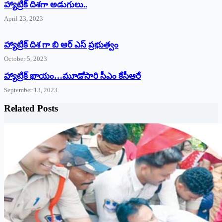
‌హ్యాట్రిక్‌ ‌దిశగా అడుగులు..
April 23, 2023
హ్యాట్రిక్ దిశ గా బి ఆర్ ఎస్ ప్రభుత్వం
October 5, 2023
హ్యాట్రిక్‌ ‌ఖాయం…మూడోసారి సీఎం కేసీఆరే
September 13, 2023
Related Posts