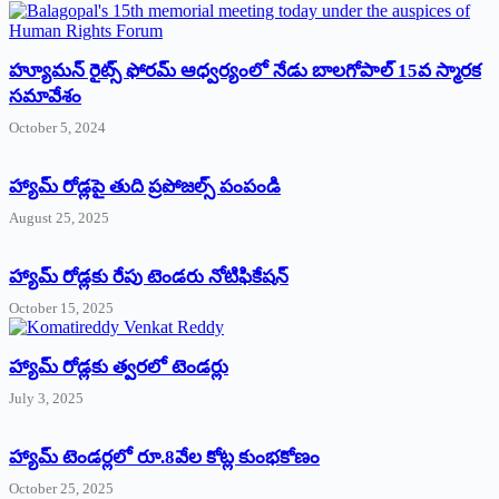
హ్యూమన్‌ రైట్స్‌ ఫోరమ్‌ ఆధ్వర్యంలో నేడు బాలగోపాల్‌ 15వ స్మారక
సమావేశం
October 5, 2024
హ్యామ్‌ రోడ్లపై తుది ప్రపోజల్స్‌ పంపండి
August 25, 2025
హ్యామ్‌ రోడ్లకు రేపు టెండరు నోటిఫికేషన్‌
October 15, 2025
హ్యామ్‌ రోడ్లకు త్వరలో టెండర్లు
July 3, 2025
హ్యామ్‌ ‌టెండర్లలో రూ.8వేల కోట్ల కుంభకోణం
October 25, 2025