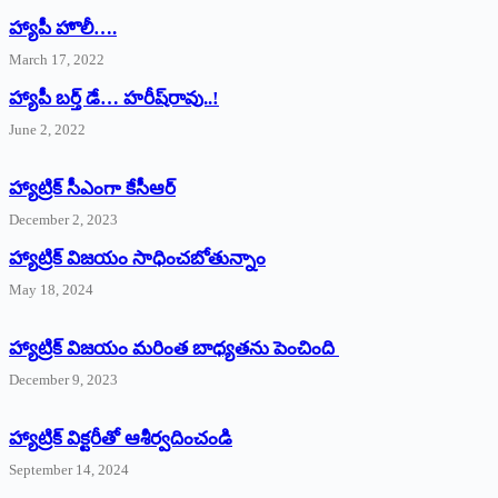
హ్యాపీ హొలీ….
March 17, 2022
హ్యాపీ బర్త్ ‌డే… హరీష్‌రావు..!
June 2, 2022
హ్యాట్రిక్‌ ‌సీఎంగా కేసీఆర్‌
December 2, 2023
హ్యాట్రిక్‌ విజయం సాధించబోతున్నాం
May 18, 2024
హ్యాట్రిక్ విజయం మరింత బాధ్యతను పెంచింది
December 9, 2023
హ్యాట్రిక్‌ ‌విక్టరీతో ఆశీర్వదించండి
September 14, 2024