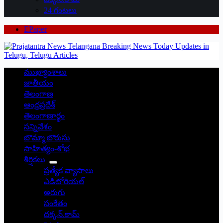
24 గంటలు
EPaper
ముఖ్యాంశాలు
జాతీయం
తెలంగాణ
ఆంధ్రప్రదేశ్
తెలంగాణార్థం
సన్నివేశం
బొమ్మా బొరుసు
సాహిత్యం-శోభ
శీర్షికలు
ప్రత్యేక వ్యాసాలు
ఎడిటోరియల్
అరుగు
సంకేతం
దక్కన్.కామ్