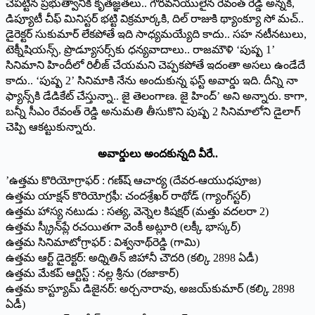
చేపట్టిన ప్రభుత్వానికి కృతజ్ఞతలు.. గౌరవనీయులైన రేవంత్‌ రెడ్డి అన్నకి,
డిప్యూటీ చీఫ్‌ మినిస్టర్‌ భట్టి విక్రమార్కకి, దిల్‌ రాజుకి థ్యాంక్యూ సో మచ్‌..
డైరెక్టర్‌ సుకుమార్‌ లేకపోతే ఇది సాధ్యమయ్యేది కాదు.. సహ నటీనటులు,
టెక్నీషియన్స్‌, ప్రొడ్యూసర్స్‌కు ధన్యవాదాలు.. రాజమౌళి ‘పుష్ప 1’
సినిమాని హిందీలో రిలీజ్‌ చేయమని చెప్పకపోతే ఇదంతా అసలు ఉండేదే
కాదు.. ‘పుష్ప 2’ సినిమాకి నేను అందుకున్న ఫస్ట్‌ అవార్డు ఇది. దీన్ని నా
ఫ్యాన్స్‌కి డేడికేట్‌ చేస్తున్నా.. జై తెలంగాణ. జై హింద్‌’ అని అన్నారు. కాగా,
బన్నీ సీఎం రేవంత్‌ రెడ్డి అనుమతి తీసుకొని పుష్ప 2 సినిమాలోని డైలాగ్‌
చెప్పి ఆకట్టుకున్నారు.
అవార్డులు అందకున్నది వీరే..
’ఉత్తమ కొరియోగ్రాఫర్‌ : గణ్‌ష్‌ ఆచార్య (దేవర-ఆయుధపూజ)
ఉత్తమ యాక్షన్‌ కొరియోగ్రఫీ: చందశ్రేఖర్‌ రాథోడ్‌ (గ్యాంగ్‌స్టర్‌)
ఉత్తమ హాస్య నటుడు : సత్య, వెన్నెల కిషక్షర్‌ (మత్తు వదలరా 2)
ఉత్తమ స్క్రీన్‌ప్లే రచయితగా వెంకీ అట్లూరి (లక్కీ భాస్కర్‌)
ఉత్తమ సినిమాటోగ్రాఫర్‌ : విశ్వనాథ్‌రెడ్డి (గామి)
ఉత్తమ ఆర్ట్‌ డైరెక్టర్‌: అధ్నితిన్‌ జిహానీ చౌదరి (కల్కి 2898 ఏడీ)
ఉత్తమ మేకప్‌ ఆర్టిస్ట్‌ : నల్ల శ్రీను (రజాకార్‌)
ఉత్తమ కాస్ట్యూమ్‌ డిజైనర్‌: అర్చనారావు, అజయ్‌కుమార్‌ (కల్కి 2898
ఏడీ)