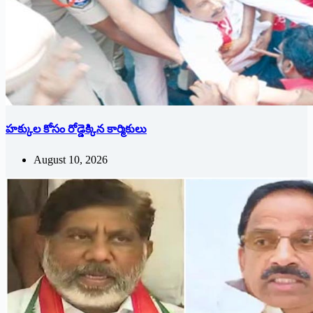
హక్కుల కోసం రోడ్డెక్కిన కార్మికులు
August 10, 2026