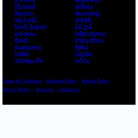
గెస్ట్ ఎడిటర్
జాతీయం
తెలంగాణ
తెలంగాణార్థం
దక్కన్.కామ్
పాలిటిక్స్
పీపుల్స్ ‌మీడియా
పెన్ డ్రైవ్
ప్రచురణలు
ప్రత్యేక వ్యాసాలు
బిజినెస్
బొమ్మా బొరుసు
ముఖ్యాంశాలు
శీర్షికలు
సంకేతం
సన్నివేశం
సాహిత్యం-శోభ
సిల్ సిల
Copyright © 2026 - Prajatantra
Terms & Conditions
Shipping Policy
Refund Policy
Privacy Policy
About Us
Contact Us