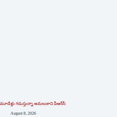
మూడేళ్లు గ‌డుస్తున్నా అమ‌లుకాని పీఆర్‌సీ
August 8, 2026