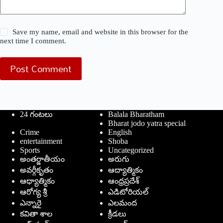
Save my name, email and website in this browser for the
next time I comment.
Post Comment
24 గంటలు
Balala Bharatham
Bharat jodo yatra special
Crime
English
entertainment
Shoba
Sports
Uncategorized
అంతర్జాతీయం
అరుగు
అవర్గీకృతం
ఆద్యాత్మికం
ఆధ్యాత్మికం
ఆంధ్రప్రదేశ్
ఆరోగ్య శ్రీ
ఎడిటోరియల్
ఎన్నారై
ఎలమంద
కవితా శాల
క్రీడలు