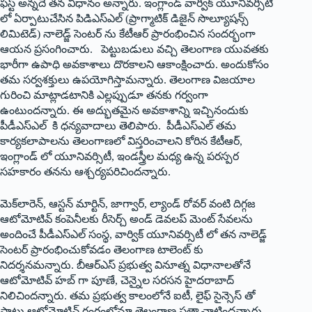
ఫస్ట్ అన్నదే తన విధానం అన్నారు. ఇంగ్లాండ్ వార్విక్ యూనివర్సిటీ
లో ఏర్పాటుచేసిన పిడిఎస్ఎల్ (ప్రాగ్మాటిక్ డిజైన్ సొల్యూష‌న్స్
లిమిటెడ్‌) నాలెడ్జ్ సెంటర్ ను కేటీఆర్ ప్రారంభించిన సంద‌ర్భంగా
ఆయ‌న ప్ర‌సంగించారు. పెట్టుబడులు వచ్చి తెలంగాణ యువతకు
భారీగా ఉపాధి అవకాశాలు దొరకాలని ఆకాంక్షించారు. అందుకోసం
తమ సర్వశక్తులు ఉపయోగిస్తామన్నారు. తెలంగాణ విజయాల
గురించి మాట్లాడటానికి ఎల్లప్పుడూ తనకు గర్వంగా
ఉంటుందన్నారు. ఈ అద్భుతమైన అవకాశాన్ని ఇచ్చినందుకు
పీడీఎస్ఎల్ కి ధన్యవాదాలు తెలిపారు. పీడీఎస్ఎల్ తమ
కార్యకలాపాలను తెలంగాణలో విస్తరించాలని కోరిన కేటీఆర్,
ఇంగ్లాండ్ లో యూనివర్సిటీ, ఇండస్త్రీల మధ్య ఉన్న పరస్పర
సహకారం తనను ఆశ్చర్యపరిచిందన్నారు.
మెక్‌లారెన్, ఆస్టన్ మార్టిన్, జాగ్వార్, ల్యాండ్ రోవర్ వంటి దిగ్గజ
ఆటోమోటివ్ కంపెనీలకు రీసెర్చ్ అండ్ డెవలప్ మెంట్‌ సేవలను
అందించే పీడీఎస్‌ఎల్ సంస్థ, వార్విక్ యూనివర్సిటీ లో తన నాలెడ్జ్
సెంటర్ ప్రారంభించుకోవడం తెలంగాణ టాలెంట్ కు
నిదర్శనమ‌న్నారు. బీఆర్ఎస్ ప్రభుత్వ వినూత్న విధానాలతోనే
ఆటోమోటివ్ హబ్ గా పూణే, చెన్నైల సరసన హైదరాబాద్
నిలిచిందన్నారు. తమ ప్రభుత్వ కాలంలోనే ఐటీ, లైఫ్ సైన్సెస్‌ తో
పాటు ఆటోమోటివ్ రంగంలోనూ తెలంగాణ సత్తా చాటిందన్నారు.