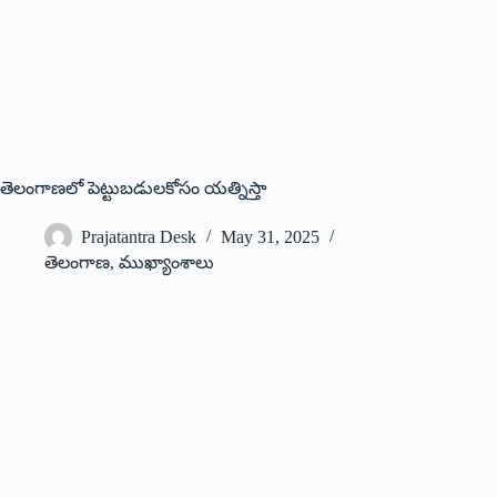
తెలంగాణలో పెట్టుబ‌డుల‌కోసం య‌త్నిస్తా
Prajatantra Desk
May 31, 2025
తెలంగాణ
,
ముఖ్యాంశాలు