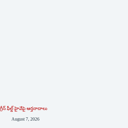
గ్రీన్ ఫీల్డ్ హైవేపై ఆర్తనాదాలు
August 7, 2026