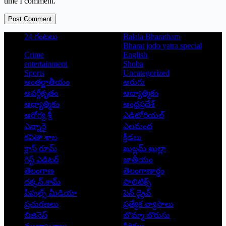
time I comment.
Post Comment
24 గంటలు
Balala Bharatham
Bharat jodo yatra special
Crime
English
entertainment
Shoba
Sports
Uncategorized
అంతర్జాతీయం
అరుగు
అవర్గీకృతం
ఆద్యాత్మికం
ఆధ్యాత్మికం
ఆంధ్రప్రదేశ్
ఆరోగ్య శ్రీ
ఎడిటోరియల్
ఎన్నారై
ఎలమంద
కవితా శాల
క్రీడలు
క్లాస్ రూమ్
ఖుల్లమ్ ఖుల్లా
గెస్ట్ ఎడిటర్
జాతీయం
తెలంగాణ
తెలంగాణార్థం
దక్కన్.కామ్
పాలిటిక్స్
పీపుల్స్ ‌మీడియా
పెన్ డ్రైవ్
ప్రచురణలు
ప్రత్యేక వ్యాసాలు
బిజినెస్
బొమ్మా బొరుసు