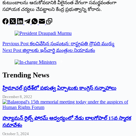
కుటుంబాలను ఆదుకోవడానికి వీలైనంత వేగంగా సమర్థవంతంగా
సహాయక చర్యలు చేపట్టాలని కేంద్ర ప్రభుత్వాన్ని కోరారు.
Previous
Post
క‌ల‌చివేసిన సంఘ‌ట‌న‌: రాష్ట్రప‌తి ద్రౌప‌ది ముర్ము
Next
Post
జిల్లాలకు ఇన్‌చార్జి మంత్రుల నియామ‌కం
Trending News
‌హ్రిమాచల్‌ ‌ప్రదేశ్‌లో పభుత్వ ఏర్పాటుకు కాంగ్రెస్‌ ‌సన్నాహాలు
December 8, 2022
హ్యూమన్‌ రైట్స్‌ ఫోరమ్‌ ఆధ్వర్యంలో నేడు బాలగోపాల్‌ 15వ స్మారక
సమావేశం
October 5, 2024