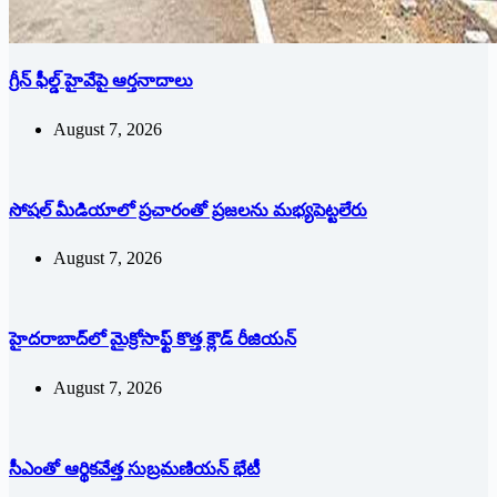
గ్రీన్ ఫీల్డ్ హైవేపై ఆర్తనాదాలు
August 7, 2026
సోషల్‌ ‌మీడియాలో ప్రచారంతో ప్రజలను మభ్యపెట్టలేరు
August 7, 2026
హైదరాబాద్‌లో మైక్రోసాఫ్ట్ ‌కొత్త క్లౌడ్‌ ‌రీజియన్‌
August 7, 2026
సీఎంతో ఆర్థికవేత్త సుబ్రమణియన్ భేటీ