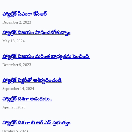
హ్యాట్రిక్‌ ‌సీఎంగా కేసీఆర్‌
December 2, 2023
హ్యాట్రిక్‌ విజయం సాధించబోతున్నాం
May 18, 2024
హ్యాట్రిక్ విజయం మరింత బాధ్యతను పెంచింది
December 9, 2023
హ్యాట్రిక్‌ ‌విక్టరీతో ఆశీర్వదించండి
September 14, 2024
‌హ్యాట్రిక్‌ ‌దిశగా అడుగులు..
April 23, 2023
హ్యాట్రిక్ దిశ గా బి ఆర్ ఎస్ ప్రభుత్వం
October 5, 2023