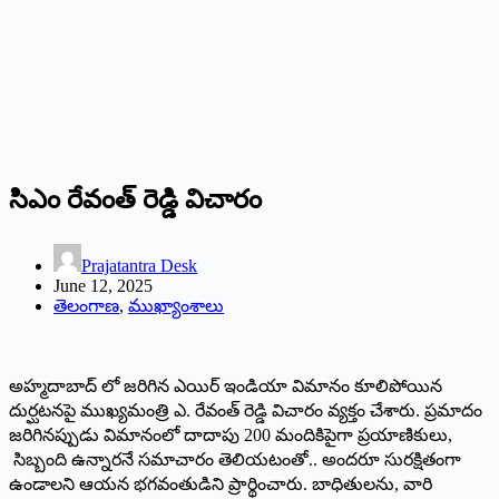
సిఎం రేవంత్‌ ‌రెడ్డి విచారం
Prajatantra Desk
June 12, 2025
తెలంగాణ
,
ముఖ్యాంశాలు
అహ్మదాబాద్‌ ‌లో జరిగిన ఎయిర్‌ ఇం‌డియా విమానం కూలిపోయిన
దుర్ఘటనపై ముఖ్యమంత్రి ఎ. రేవంత్‌ ‌రెడ్డి విచారం వ్యక్తం చేశారు. ప్రమాదం
జరిగినప్పుడు విమానంలో దాదాపు 200 మందికిపైగా ప్రయాణికులు,
సిబ్బంది ఉన్నారనే సమాచారం తెలియటంతో.. అందరూ సురక్షితంగా
ఉండాలని ఆయన భగవంతుడిని ప్రార్థించారు. బాధితులను, వారి