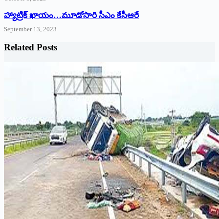
హ్యాట్రిక్‌ ‌ఖాయం…మూడోసారి సీఎం కేసీఆరే
September 13, 2023
Related Posts