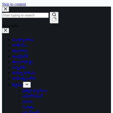
Skip to content
No results
ముఖ్యాంశాలు
జాతీయం
తెలంగాణ
ఆంధ్రప్రదేశ్
తెలంగాణార్థం
సన్నివేశం
బొమ్మా బొరుసు
సాహిత్యం-శోభ
శీర్షికలు
ప్రత్యేక వ్యాసాలు
ఎడిటోరియల్
అరుగు
సంకేతం
దక్కన్.కామ్