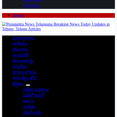
24 గంటలు
EPaper
ముఖ్యాంశాలు
జాతీయం
తెలంగాణ
ఆంధ్రప్రదేశ్
తెలంగాణార్థం
సన్నివేశం
బొమ్మా బొరుసు
సాహిత్యం-శోభ
శీర్షికలు
ప్రత్యేక వ్యాసాలు
ఎడిటోరియల్
అరుగు
సంకేతం
దక్కన్.కామ్