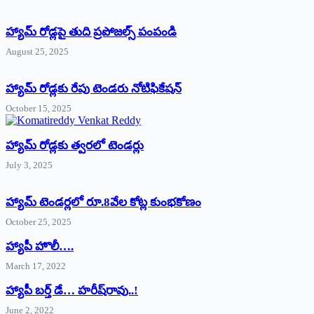
హ్యామ్‌ రోడ్లపై తుది ప్రపోజల్స్‌ పంపండి
August 25, 2025
హ్యామ్‌ రోడ్లకు రేపు టెండరు నోటిఫికేషన్‌
October 15, 2025
హ్యామ్‌ రోడ్లకు త్వరలో టెండర్లు
July 3, 2025
హ్యామ్‌ ‌టెండర్లలో రూ.8వేల కోట్ల కుంభకోణం
October 25, 2025
హ్యాపీ హొలీ….
March 17, 2022
హ్యాపీ బర్త్ ‌డే… హరీష్‌రావు..!
June 2, 2022