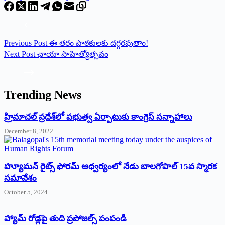
Previous
Post
ఈ తరం పాఠకులకు దగ్గరవుతాం!
Next
Post
ఛాయా సాహిత్యోత్సవం
Trending News
‌హ్రిమాచల్‌ ‌ప్రదేశ్‌లో పభుత్వ ఏర్పాటుకు కాంగ్రెస్‌ ‌సన్నాహాలు
December 8, 2022
హ్యూమన్‌ రైట్స్‌ ఫోరమ్‌ ఆధ్వర్యంలో నేడు బాలగోపాల్‌ 15వ స్మారక
సమావేశం
October 5, 2024
హ్యామ్‌ రోడ్లపై తుది ప్రపోజల్స్‌ పంపండి