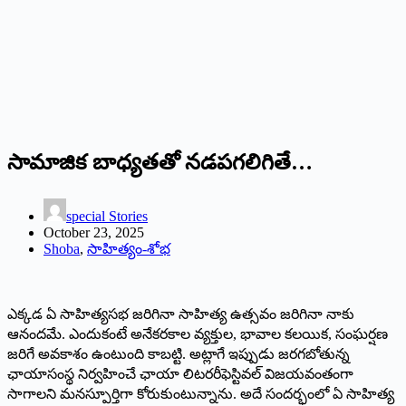
సామాజిక బాధ్యతతో నడపగలిగితే…
special Stories
October 23, 2025
Shoba
,
సాహిత్యం-శోభ
ఎక్కడ ఏ సాహిత్యసభ జరిగినా సాహిత్య ఉత్సవం జరిగినా నాకు
ఆనందమే. ఎందుకంటే అనేకరకాల వ్యక్తుల, భావాల కలయిక, సంఘర్షణ
జరిగే అవకాశం ఉంటుంది కాబట్టి. అట్లాగే ఇప్పుడు జరగబోతున్న
ఛాయాసంస్థ నిర్వహించే ఛాయా లిటరరీఫెస్టివల్ విజయవంతంగా
సాగాలని మనస్పూర్తిగా కోరుకుంటున్నాను. అదే సందర్భంలో ఏ సాహిత్య