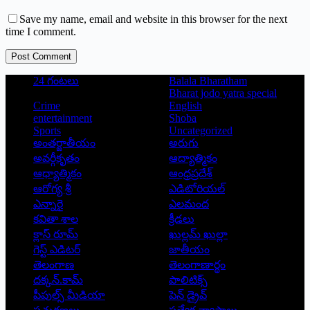
Save my name, email and website in this browser for the next
time I comment.
Post Comment
24 గంటలు
Balala Bharatham
Bharat jodo yatra special
Crime
English
entertainment
Shoba
Sports
Uncategorized
అంతర్జాతీయం
అరుగు
అవర్గీకృతం
ఆద్యాత్మికం
ఆధ్యాత్మికం
ఆంధ్రప్రదేశ్
ఆరోగ్య శ్రీ
ఎడిటోరియల్
ఎన్నారై
ఎలమంద
కవితా శాల
క్రీడలు
క్లాస్ రూమ్
ఖుల్లమ్ ఖుల్లా
గెస్ట్ ఎడిటర్
జాతీయం
తెలంగాణ
తెలంగాణార్థం
దక్కన్.కామ్
పాలిటిక్స్
పీపుల్స్ ‌మీడియా
పెన్ డ్రైవ్