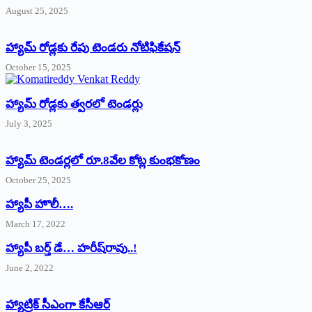
August 25, 2025
హ్యామ్‌ రోడ్లకు రేపు టెండరు నోటిఫికేషన్‌
October 15, 2025
హ్యామ్‌ రోడ్లకు త్వరలో టెండర్లు
July 3, 2025
హ్యామ్‌ ‌టెండర్లలో రూ.8వేల కోట్ల కుంభకోణం
October 25, 2025
హ్యాపీ హొలీ….
March 17, 2022
హ్యాపీ బర్త్ ‌డే… హరీష్‌రావు..!
June 2, 2022
హ్యాట్రిక్‌ ‌సీఎంగా కేసీఆర్‌