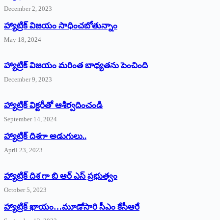
December 2, 2023
హ్యాట్రిక్‌ విజయం సాధించబోతున్నాం
May 18, 2024
హ్యాట్రిక్ విజయం మరింత బాధ్యతను పెంచింది
December 9, 2023
హ్యాట్రిక్‌ ‌విక్టరీతో ఆశీర్వదించండి
September 14, 2024
‌హ్యాట్రిక్‌ ‌దిశగా అడుగులు..
April 23, 2023
హ్యాట్రిక్ దిశ గా బి ఆర్ ఎస్ ప్రభుత్వం
October 5, 2023
హ్యాట్రిక్‌ ‌ఖాయం…మూడోసారి సీఎం కేసీఆరే