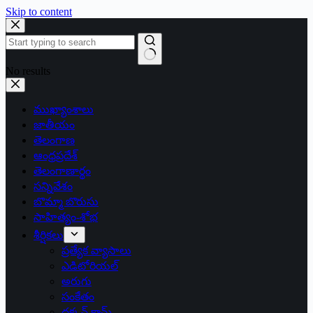
Skip to content
No results
ముఖ్యాంశాలు
జాతీయం
తెలంగాణ
ఆంధ్రప్రదేశ్
తెలంగాణార్థం
సన్నివేశం
బొమ్మా బొరుసు
సాహిత్యం-శోభ
శీర్షికలు
ప్రత్యేక వ్యాసాలు
ఎడిటోరియల్
అరుగు
సంకేతం
దక్కన్.కామ్