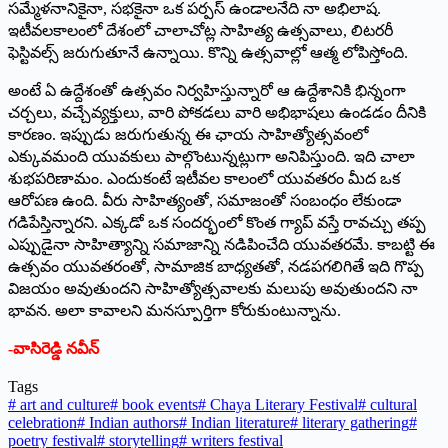
సమ్మేళనానికైనా, సభకైనా ఒక పర్పస్ ఉండాలనేది నా అభిలాష.
ఇటీవలకాలంలో దేశంలో చాలాచోట్ల సాహిత్య ఉత్సవాలు, లిటరరీ
ఫెస్టివల్స్ జరుగుతూనే ఉన్నాయి. కొన్ని ఉత్సవాల్లో ఆత్మ లోపిస్తోంది.
అంటే ఏ ఉద్దేశంతో ఉత్సవం నిర్వహిస్తున్నారో ఆ ఉద్దేశానికి భిన్నంగా
చర్చలు, వచ్చేవ్యక్తులు, వారి పోకడలు వారి అభిభాషలు ఉండడం దీనికి
కారణం. ఇప్పుడు జరుగుతున్న ఈ ఛాయ సాహిత్యోత్సవంలో
ఎక్కువమంది యువకులు పాల్గొంటున్నట్లుగా అనిపిస్తుంది. ఇది చాలా
శుభపరిణామం. ఎందుకంటే ఇటీవల కాలంలో యువతరం మీద ఒక
ఆరోపణ ఉంది. వీరు సాహిత్యంతో, సమాజంతో సంబంధం లేకుండా
గడిపేస్తిన్నారని. ఎక్కడో ఒక సందర్భంలో కొంత గ్యాప్ వస్తే రావచ్చు తప్ప
ఎప్పుడైనా సాహిత్యాన్ని సమాజాన్ని నడిపించేది యువతరమే. కాబట్టి ఈ
ఉత్సవం యువతరంతో, సామాజిక బాధ్యతతో, నడపగలిగితే ఇది గొప్ప
విజయం అవుతుందని సాహిత్యోత్సవాలకు మలుపు అవుతుందని నా
భావన. అలా కావాలని మనస్పూర్తిగా కోరుకుంటున్నాను.
-వాసిరెడ్డి నవీన్
Tags
#
art and culture
#
book events
#
Chaya Literary Festival
#
cultural
celebration
#
Indian authors
#
Indian literature
#
literary gathering
#
poetry festival
#
storytelling
#
writers festival