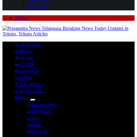
24 గంటలు
EPaper
ముఖ్యాంశాలు
జాతీయం
తెలంగాణ
ఆంధ్రప్రదేశ్
తెలంగాణార్థం
సన్నివేశం
బొమ్మా బొరుసు
సాహిత్యం-శోభ
శీర్షికలు
ప్రత్యేక వ్యాసాలు
ఎడిటోరియల్
అరుగు
సంకేతం
దక్కన్.కామ్