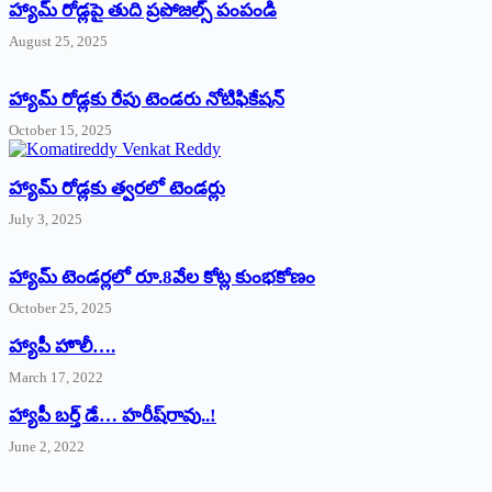
హ్యామ్‌ రోడ్లపై తుది ప్రపోజల్స్‌ పంపండి
August 25, 2025
హ్యామ్‌ రోడ్లకు రేపు టెండరు నోటిఫికేషన్‌
October 15, 2025
హ్యామ్‌ రోడ్లకు త్వరలో టెండర్లు
July 3, 2025
హ్యామ్‌ ‌టెండర్లలో రూ.8వేల కోట్ల కుంభకోణం
October 25, 2025
హ్యాపీ హొలీ….
March 17, 2022
హ్యాపీ బర్త్ ‌డే… హరీష్‌రావు..!
June 2, 2022