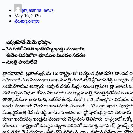
prajatantra_news
May 16, 2026
ముఖ్యాంశాలు
– ఇవ్వకపోతే మేమే భరిస్తాం
– 2న రెండో విడత ఇందిరమ్మ ఇండ్లు మంజూరు
– ఈనెల చివరిలోగా భూముల విలువల సవరణ
– మంత్రి పొంగులేటి
హైదరాబాద్, ప్రజాతంత్ర, మే 16: రాష్ట్రం లో అత్యంత ప్రజాదరణ పొందిన ఇ
సమాచార పౌర సంబంధాల శాఖ మంత్రి పొంగులేటి శ్రీనివాసరెడ్డి అన్నారు. క
నిలిపివేశామని అన్నారు. ఇప్పటి వరకు కేంద్రం నుంచి గ్రామీణ ప్రాంతాన
చేయాల్సిన నిధుల కోసం పలుమార్లు ముఖ్య మంత్రి రేవంత్రెడ్డితోపాటు తాన
తాత్కాలికంగా ఆపామని, ఒకవేళ కేంద్రం మరో 15-20 రోజుల్లోగా విడుదల చేయ
ఇండ్లు మంజూరు చేయగా ఇంతవరకు సుమారు 1.32 లక్షల ఇండ్లు పూర్తయ్యాయన
ముఖ్యమంత్రి రేవంత్ రెడ్డి జూన్ 2న ఆదిలాబా ద్లో ప్రారంభిస్తారని తెలిపార
కూడా ఇందిరమ్మ ఇండ్లను మంజూరు చేస్తామని తెలిపారు. రాష్ట్రంలో ఒక్కో 
రోజులుగా రాష్ట్రంలో ఉమ్మడి జిల్లాల పరిధిలో రెవెన్యూ, హౌసింగ్, స్టాంప్స
అక్కడికక్కడే నిర్ణయాలు తీసుకొని పరిష్కరించాం. ఈసారి ప్రత్యేకంగా కలెక