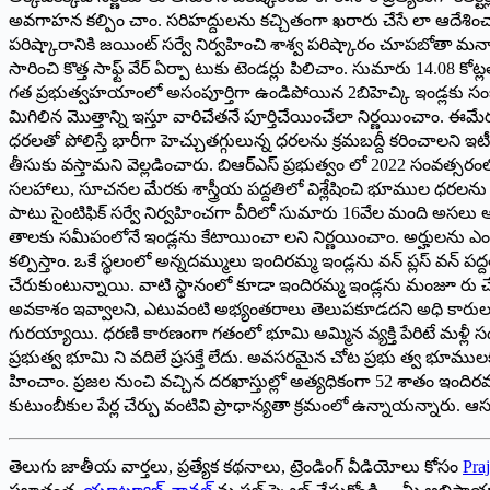
అవగాహన కల్పిం చాం. సరిహద్దులను కచ్చితంగా ఖరారు చేసే లా ఆదేశించాం. 
పరిష్కారానికి జయింట్ సర్వే నిర్వహించి శాశ్వ పరిష్కారం చూపబోతా మన్నారు.
సారించి కొత్త సాఫ్ట్ వేర్ ఏర్పా టుకు టెండర్లు పిలిచాం. సుమారు 14.08
గత ప్రభుత్వహయాంలో అసంపూర్తిగా ఉండిపోయిన 2బిహెచ్కి ఇండ్లకు సంబంధిం
మిగిలిన మొత్తాన్ని ఇస్తూ వారిచేతనే పూర్తిచేయించేలా నిర్ణయించాం. ఈమ
ధరలతో పోలిస్తే భారీగా హెచ్చుతగ్గులున్న ధరలను క్రమబద్దీ కరించాలన
తీసుకు వస్తామని వెల్లడించారు. బిఆర్ఎస్ ప్రభుత్వం లో 2022 సంవత్సరం
సలహాలు, సూచనల మేరకు శాస్త్రీయ పద్దతిలో విశ్లేషించి భూముల ధరలను సవ
పాటు సైంటిఫిక్ సర్వే నిర్వహించగా వీరిలో సుమారు 16వేల మంది అసలు ఆ
తాలకు సమీపంలోనే ఇండ్లను కేటాయించా లని నిర్ణయించాం. అర్హులను ఎంపి
కల్పిస్తాం. ఒకే స్థలంలో అన్నదమ్ములు ఇందిరమ్మ ఇండ్లను వన్ ప్లస్ వన్ పద్
చేరుకుంటున్నాయి. వాటి స్థానంలో కూడా ఇందిరమ్మ ఇండ్లను మంజూ రు చేసేందు
అవకాశం ఇవ్వాలని, ఎటువంటి అభ్యంతరాలు తెలుపకూడదని అధి కారులను ఆదేశి
గురయ్యాయి. ధరణి కారణంగా గతంలో భూమి అమ్మిన వ్యక్తి పేరిటే మళ్లీ
ప్రభుత్వ భూమి ని వదిలే ప్రసక్తే లేదు. అవసరమైన చోట ప్రభు త్వ భూములకు ప్
హించాం. ప్రజల నుంచి వచ్చిన దరఖాస్తుల్లో అత్యధికంగా 52 శాతం ఇందిరమ్మ
కుటుంబీకుల పేర్ల చేర్పు వంటివి ప్రాధాన్యతా క్రమంలో ఉన్నాయన్నారు. ఆ
తెలుగు జాతీయ వార్తలు, ప్రత్యేక కథనాలు, ట్రెండింగ్ వీడియోలు కోసం
Praj