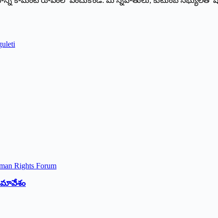
ాయాన్ని కామెంట్ రూపంలో పంచుకోండి. మీ స్నేహితులు, కుటుంబ సభ్యులతో ష
uleti
 సమావేశం