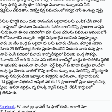
ెన్యూ ఫారెస్ట్ మధ్య భూ సరిహద్దు వివాదాలు ఉన్నాయని వీటి
ార్యక్రమం చేపడతాం. రిజిస్ట్రేషన్ల సమయంలో సర్వర్ల డౌన్ అంశంపై దృష్టి
పనుల పూర్తికి ముం దుకు రానందున లబ్దిదారులను ఎంపిక చేసి వారికే
చాం. రాష్ట్రంలో భూముల విలువలను సవరించాలని కొన్ని ప్రాంతాల వాస్తవ
 దీనికి అనుగుణంగా ఈనెల చివరిలోగా భూ ముల ధరలను సవరించి అమలులోకి
లో పెంచారని అన్నారు. ఆర్థిక నిపుణులైన అరవింద్ సుబ్రహ్మణ్యం
ారు 38 వేల ఇండ్లకు లబ్దిదా రు లను ఖరారు చేసింది. తర్వాత ఏడాది
ుమారు 25 కిలోమీటర్ల దూరం ప్రయాణించలేని పేదలకు వారు ఉన్న ప్రాం
హెచ్ ఎంసీ పరిధిలో మూడు కార్పోరేషన్లలో పేదలకు ఇండ్ల సౌకర్యం
్టిన వాంబే.ఎన్ ఆర్ జే ఎ ఎం ఎస్ తదితర కాలనీల్లో ఇండ్లు కూలిపోయే స్థితికి
గా ఇసుకను ఉచితంగా పొందేలా, ఎర్త్ ఫిల్లింగ్ కు కూడా మట్టిని పొందేలా
లు వేశారు. వాటిలో కొన్ని ఖాళీలు ఉన్నా యి, మరికొన్ని చోట్ల కబ్జాకు
సమగ్రనివేదిక ఇవ్వాలని కలెక్టర్లను ఆదేశించాం. కబ్జాదారులను
క్లస్టర్లుగా విభజించి ఇప్పటి వర కు 13 ప్రాంతాలలో ప్రజా దర్బార్ నిర్వ
సరా పెన్షన్లు, గృ హలక్షి, గ్యాస్ సబ్సిడీ, రేషన్ కార్డులలో
ి తెలిపారు.
Facebook
, WhatsApp ఛానల్ ను ఫాలో కండి.. అలాగే మా