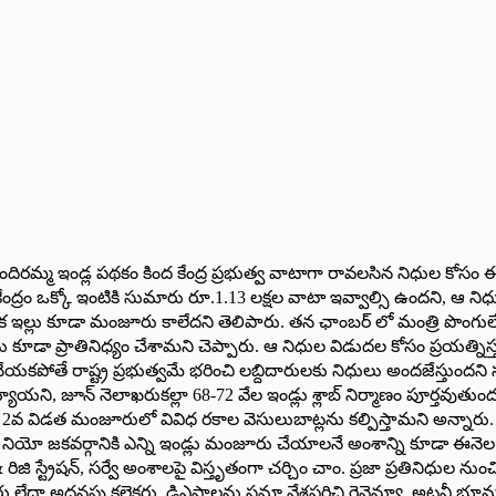
ందిరమ్మ ఇండ్ల పథ‌కం కింద కేంద్ర ప్రభుత్వ వాటాగా రావలసిన నిధుల కోసం 
ేంద్రం ఒక్కో ఇంటికి సుమారు రూ.1.13 లక్షల వాటా ఇవ్వాల్సి ఉందని, ఆ నిధ
ికి ఒక ఇల్లు కూడా మంజూరు కాలేదని తెలిపారు. తన ఛాంబర్ లో మంత్రి పొంగ
ు కూడా ప్రాతినిధ్యం చేశామని చెప్పారు. ఆ నిధుల విడుదల కోసం ప్రయత్నిస్
కపోతే రాష్ట్ర ప్రభుత్వమే భరించి లబ్దిదారులకు నిధులు అందజేస్తుందని స
ి, జూన్ నెలాఖరుకల్లా 68-72 వేల ఇండ్లు శ్లాబ్ నిర్మాణం పూర్తవుతుందన
ు. 2వ విడత మంజూరులో వివిధ రకాల వెసులుబాట్లను కల్పిస్తామని అన్నారు. గోడలు
నియో జకవర్గానికి ఎన్ని ఇండ్లు మంజూరు చేయాలనే అంశాన్ని కూడా ఈనెల 21న 
్ & రిజి స్ట్రేషన్, సర్వే అంశాలపై విస్తృతంగా చర్చిం చాం. ప్రజా ప్రతినిధ
్టర్లు లేదా అదనపు కలెక్టర్లు, డిఎఫ్తాలను సమా వేశపరిచి రెవెన్యూ, అటవీ భ