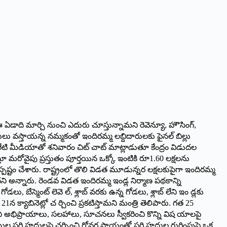
ఈ ఏడాది మార్చి నుంచి ఎదురు చూస్తున్నామని రెవెన్యూ, హౌసింగ్,
ులు వస్తాయన్న నమ్మకంతో ఇందిరమ్మ లబ్దిదారులకు ఫైనల్ బిల్లు
ులేటి మీడియాతో శనివారం చిట్ చాట్ మాట్లాడుతూ కేంద్రం విడుదల
తూ మరోవైపు ప్రస్తుతం పూర్తయిన ఒక్కో ఇంటికి రూ1.60 లక్షలను
్పష్టం చేశారు. రాష్ట్రంలో తొలి విడత మూడున్నర లక్షలకుపైగా ఇందిరమ్మ
ి అన్నారు. రెండవ విడత ఇందిరమ్మ ఇండ్ల నిర్మాణ పథకాన్ని
, బేస్మెంట్ లెవె ల్, శ్లాబ్ వరకు ఉన్న గోడలు, శ్లాబ్ లేని ఇం డ్లకు
క్యాబినెట్లో చ ర్చించి ప్రకటిస్తామని మంత్రి తెలిపారు. గత 25
ుల నుంచి అభిప్రాయాలు, సలహాలు, సూచనలు స్వీకరించి కొన్ని విష యాలపై
ూముల సరి హద్దులపై చర్చించి రోవర్ల సాయంతో సరి హద్దుల గుర్తింపుపై ఒక