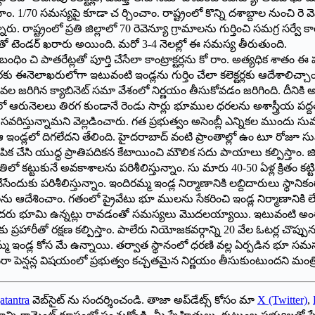
1/70 సమస్యపై కూడా చ ర్చించాం. రాష్ట్రంలో కొన్ని దశాబ్దాల నుంచి రె వ
 రాష్ట్రంలో ప్రతి జిల్లాలో 70 రెవెన్యూ గ్రామాలను గుర్తించి సమగ్ర సర్వే క
 కోట్లతో టెండర్ ఖరారు అయింది. మరో 3-4 నెలల్లో ఈ సమస్య తీరుతుంది.
 చి పాతరేట్లతో పూర్తి చేసేలా కాంట్రాక్టర్లను కో రాం. అత్యధిక శాతం ఈ 
ేరకు ఈనెలాఖరులోగా ఇటువంటి ఇండ్లను గుర్తిం చేలా కలెక్టర్లకు ఆదేశాలిచ్
ి ఇటీవల జరిగిన క్యాబినెట్ సమా వేశంలో నిర్ణయం తీసుకోవడం జరిగింది.
లో ఆరునెలలు తిరగ కుండానే రెండు సార్లు భూముల ధరలను అశాస్త్రీయ పద్దతి
రిస్తున్నామని వెల్లడించారు. గత ప్రభుత్వం అసెంబ్లీ ఎన్నికల ముందు సుమ
 ఇండ్లలో దిగలేదని తేలింది. హైదరాబాద్ వంటి ప్రాంతాల్లో ఉం టూ రోజూ స
క చేసి యుద్ధ ప్రాతిపదికన కేటాయించి మౌలిక సదు పాయాలు కల్పిస్తాం. జి
దతిలో కట్టుకునే అవకాశాలను పరిశీలిస్తున్నాం. సు మారు 40-50 ఏళ్ల క్రితం కట
కు పరిశీలిస్తున్నాం. ఇందిరమ్మ ఇండ్ల నిర్మాణానికి లబ్దిదారులు స్థానికం
ంచాం. గతంలో ప్రైవేటు భూ ములను సేకరించి ఇండ్ల నిర్మాణానికి లేఅవు ట్
 సదరు భూమి ఉన్నట్లు రావడంతో సమస్యలు మొదలయ్యాయి. ఇటువంటి అంశాలపై 
రహారీతో రక్షణ కల్పిస్తాం. పాలేరు నియోజకవర్గాన్ని 20 వేల ఓటర్ల చొప్పున 14 
 ఇండ్ల కోస మే ఉన్నాయి. తర్వాత స్థానంలో ధరణి వల్ల ఏర్పడిన భూ సమస్యలు, ఆ
సరా పెన్షన్ల విషయంలో ప్రభుత్వం కచ్చతమైన నిర్ణయం తీసుకుంటుందని మంత్ర
atantra
వెబ్‌సైట్ ను సందర్శించండి. తాజా అప్‌డేట్స్ కోసం మా
X (Twitter)
,