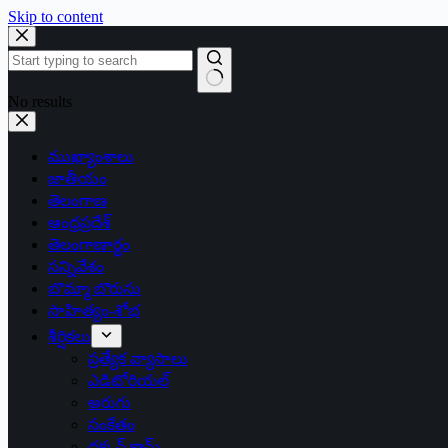
Skip to content
No results
ముఖ్యాంశాలు
జాతీయం
తెలంగాణ
ఆంధ్రప్రదేశ్
తెలంగాణార్థం
సన్నివేశం
బొమ్మా బొరుసు
సాహిత్యం-శోభ
శీర్షికలు
ప్రత్యేక వ్యాసాలు
ఎడిటోరియల్
అరుగు
సంకేతం
దక్కన్.కామ్