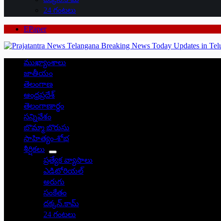
24 గంటలు
EPaper
ముఖ్యాంశాలు
జాతీయం
తెలంగాణ
ఆంధ్రప్రదేశ్
తెలంగాణార్థం
సన్నివేశం
బొమ్మా బొరుసు
సాహిత్యం-శోభ
శీర్షికలు
ప్రత్యేక వ్యాసాలు
ఎడిటోరియల్
అరుగు
సంకేతం
దక్కన్.కామ్
24 గంటలు