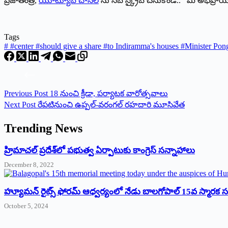
ప్రజాతంత్ర,
యూట్యూబ్ చానల్
ను సబ్ స్క్రైబ్ చేసుకోండి.. మీ అభిప్ర
Tags
#
#center #should give a share #to Indiramma's houses #Minister Pong
Previous
Post
18 నుంచి క్రీడా, పర్యాటక వారోత్సవాలు
Next
Post
రేప‌టినుంచి ఉప్పల్‌-వరంగల్ రహదారి మూసివేత
Trending News
‌హ్రిమాచల్‌ ‌ప్రదేశ్‌లో పభుత్వ ఏర్పాటుకు కాంగ్రెస్‌ ‌సన్నాహాలు
December 8, 2022
హ్యూమన్‌ రైట్స్‌ ఫోరమ్‌ ఆధ్వర్యంలో నేడు బాలగోపాల్‌ 15వ స్మారక
October 5, 2024