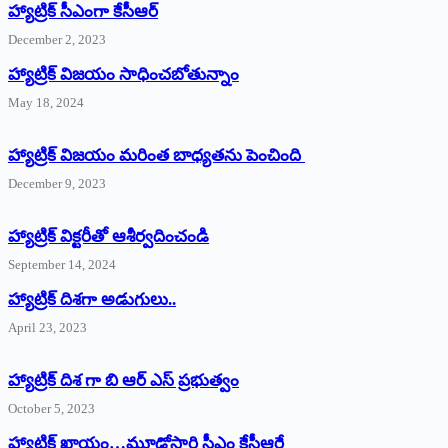
హ్యాట్రిక్‌ ‌సీఎంగా కేసీఆర్‌
December 2, 2023
హ్యాట్రిక్‌ విజయం సాధించబోతున్నాం
May 18, 2024
హ్యాట్రిక్ విజయం మరింత బాధ్యతను పెంచింది
December 9, 2023
హ్యాట్రిక్‌ ‌విక్టరీతో ఆశీర్వదించండి
September 14, 2024
‌హ్యాట్రిక్‌ ‌దిశగా అడుగులు..
April 23, 2023
హ్యాట్రిక్ దిశ గా బి ఆర్ ఎస్ ప్రభుత్వం
October 5, 2023
హ్యాట్రిక్‌ ‌ఖాయం…మూడోసారి సీఎం కేసీఆరే