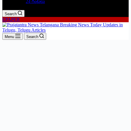
24 గంటలు
Search
EPAPER
Menu
Search