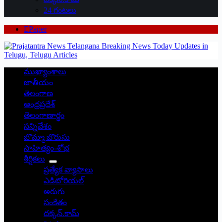
24 గంటలు
EPaper
ముఖ్యాంశాలు
జాతీయం
తెలంగాణ
ఆంధ్రప్రదేశ్
తెలంగాణార్థం
సన్నివేశం
బొమ్మా బొరుసు
సాహిత్యం-శోభ
శీర్షికలు
ప్రత్యేక వ్యాసాలు
ఎడిటోరియల్
అరుగు
సంకేతం
దక్కన్.కామ్