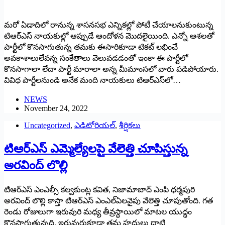
మరో ఏడాదిలో రానున్న శాసనసభ ఎన్నికల్లో పోటీ చేయాలనుకుంటున్న
టిఆర్‌ఎస్‌ ‌నాయకుల్లో ఆప్పుడే ఆందోళన మొదలైయింది. ఎన్నో ఆశలతో
పార్టీలో కొనసాగుతున్న తమకు ఈసారికూడా టికట్‌ ‌లభించే
అవకాశాలులేవన్న సంకేతాలు వెలువడడంతో ఇంకా ఈ పార్టీలో
కొనసాగాలా లేదా పార్టీ మారాలా అన్న మీమాంసలో వారు పడిపోయారు.
వివిధ పార్టీలనుండి అనేక మంది నాయకులు టిఆర్‌ఎస్‌లో…
NEWS
November 24, 2022
Uncategorized
,
ఎడిటోరియల్
,
శీర్షికలు
టిఆర్‌ఎస్‌ ఎమ్మెల్యేలపై వేలెత్తి చూపిస్తున్న
అరవింద్‌ ‌లొల్లి
టిఆర్‌ఎస్‌ ఎంఎల్సీ కల్వకుంట్ల కవిత, నిజామాబాద్‌ ఎం‌పి ధర్మపురి
అరవింద్‌ ‌లొల్లి కాస్తా టిఆర్‌ఎస్‌ ఎంఎల్‌ఏలవైపు వేలెత్తి చూపుతోంది. గత
రెండు రోజులుగా ఇరువురి మధ్య తీవ్రస్ధాయిలో మాటల యుద్ధం
కొనసాగుతున్నది. ఇరువురుకూడా తమ హద్దులు దాటి