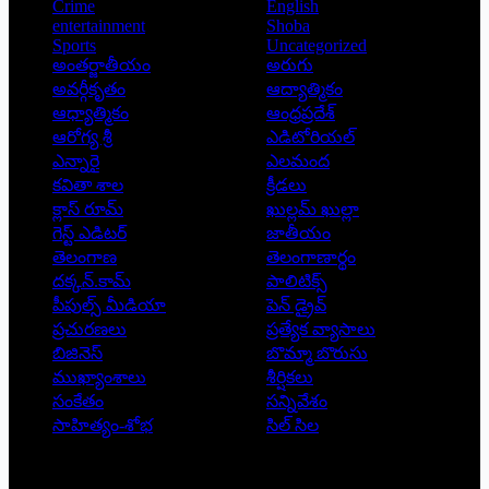
Crime
English
entertainment
Shoba
Sports
Uncategorized
అంతర్జాతీయం
అరుగు
అవర్గీకృతం
ఆద్యాత్మికం
ఆధ్యాత్మికం
ఆంధ్రప్రదేశ్
ఆరోగ్య శ్రీ
ఎడిటోరియల్
ఎన్నారై
ఎలమంద
కవితా శాల
క్రీడలు
క్లాస్ రూమ్
ఖుల్లమ్ ఖుల్లా
గెస్ట్ ఎడిటర్
జాతీయం
తెలంగాణ
తెలంగాణార్థం
దక్కన్.కామ్
పాలిటిక్స్
పీపుల్స్ ‌మీడియా
పెన్ డ్రైవ్
ప్రచురణలు
ప్రత్యేక వ్యాసాలు
బిజినెస్
బొమ్మా బొరుసు
ముఖ్యాంశాలు
శీర్షికలు
సంకేతం
సన్నివేశం
సాహిత్యం-శోభ
సిల్ సిల
Copyright © 2026 - Prajatantra