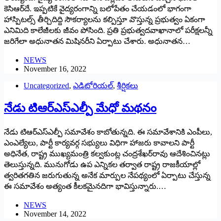
కెసిఆర్‌దే. ఇప్పటికే వైద్యరంగాన్ని బలోపేతం చేయడంలో భాగంగా
హాస్పిటల్స్ ‌తీర్చిదిద్ది సౌకర్యాలను కల్పిస్తూ వొస్తున్న ప్రభుత్వం ఏకంగా
ఎనిమిది కాలేజీలకు జీవం పోసింది. ప్రతి ప్రభుత్వదవాఖానాలో పరీక్షలన్నీ
జరిగేలా అధునాతన మిషినరీని ఏర్పాటు చేశారు. అధునాతన…
NEWS
November 16, 2022
Uncategorized
,
ఎడిటోరియల్
,
శీర్షికలు
నేడు టిఆర్‌ఎస్‌ఎల్పీ మేధో మథనం
నేడు టిఆర్‌ఎస్‌ఎల్పీ సమావేశం కాబోతున్నది. ఈ సమావేశానికి ఎంపీలు,
ఎంఎల్యేలు, పార్టీ కార్యవర్గ సభ్యులు విధిగా హాజరు కావాలని పార్టీ
అధినేత, రాష్ట్ర ముఖ్యమంత్రి కల్వకుంట్ల చంద్రశేఖర్‌రావు ఆదేశించినట్లు
తెలుస్తున్నది. మునుగోడు ఉప ఎన్నికల తర్వాత రాష్ట్ర రాజకీయాల్లో
త్వరితగతిన జరుగుతున్న అనేక మార్పుల నేపథ్యంలో ఏర్పాటు చేస్తున్న
ఈ సమావేశం అత్యంత కీలకమైనదిగా భావిస్తున్నారు.…
NEWS
November 14, 2022