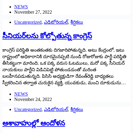
NEWS
November 27, 2022
Uncategorized
,
ఎడిటోరియల్
,
శీర్షికలు
సీనియర్‌లను కోల్పోతున్న కాంగ్రెస్‌
‌కాంగ్రెస్‌ ‌పరిస్థితి అంతకంతకు దిగజారిపోతున్నది. అటు కేంద్రంలో, ఇటు
రాష్ట్రంలో అధికారానికి దూరమైనప్పటి నుండి రోజురోజుకు పార్టీ పరిస్థితి
తీసికట్టుగా మారింది. ఒక పక్క వరుస ఓటములు, మరో పక్క సీనియర్‌
‌నాయకులు పార్టీని విడిచిపెట్టి పోతుండడంతో మరింత
బలహీనపడుతున్నది. పిసిసి అధ్యక్షుడిగా రేవంత్‌రెడ్డి బాధ్యతలు
స్వీకరించిన తర్వాత చురుకైన వ్యక్తి, యువకుడు, మంచి దూకుడును…
NEWS
November 24, 2022
Uncategorized
,
ఎడిటోరియల్
,
శీర్షికలు
ఆశావాహుల్లో ఆందోళన