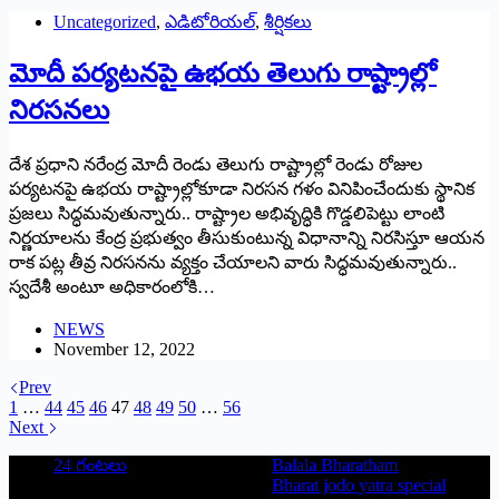
Uncategorized
,
ఎడిటోరియల్
,
శీర్షికలు
మోదీ పర్యటనపై ఉభయ తెలుగు రాష్ట్రాల్లో
నిరసనలు
దేశ ప్రధాని నరేంద్ర మోదీ రెండు తెలుగు రాష్ట్రాల్లో రెండు రోజుల
పర్యటనపై ఉభయ రాష్ట్రాల్లోకూడా నిరసన గళం వినిపించేందుకు స్థానిక
ప్రజలు సిద్ధమవుతున్నారు.. రాష్ట్రాల అభివృద్ధికి గొడ్డలిపెట్టు లాంటి
నిర్ణయాలను కేంద్ర ప్రభుత్వం తీసుకుంటున్న విధానాన్ని నిరసిస్తూ ఆయన
రాక పట్ల తీవ్ర నిరసనను వ్యక్తం చేయాలని వారు సిద్ధమవుతున్నారు..
స్వదేశీ అంటూ అధికారంలోకి…
NEWS
November 12, 2022
Prev
1
…
44
45
46
47
48
49
50
…
56
Next
24 గంటలు
Balala Bharatham
Bharat jodo yatra special