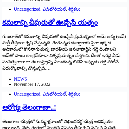
Uncategorized
,
ఎడిటోరియల్
,
శీర్షికలు
కమలాన్ని చీపురుతో ఊడ్చేసే యత్నం
గుజరాత్‌లో కమలాన్ని చీపురుతో ఊడ్చేసే ప్రయత్నంలో ఆమ్‌ ఆద్మీ (ఆప్‌)
‌పార్టీ తీవ్రంగా కృషి చేస్తున్నది. రెండున్నర దశాబ్దాలకు పైగా ఇక్కడ
అధికారంలో కొనసాగుతున్న భారతీయ జనతాపార్టీని గద్దె దింపాలని
ఆప్‌తో పాటు కాంగ్రెస్‌కూడా విశ్వప్రయత్నం చేస్తోంది. దీంతో ఇరవై ఏడు
సంవత్సరాలుగా ఈ రాష్ట్రాన్ని ఏలుతున్న బిజెపి ఇప్పుడు గట్టి పోటీనే
ఎదుర్కోవాల్సి వొస్తున్నది.…
NEWS
November 17, 2022
Uncategorized
,
ఎడిటోరియల్
,
శీర్షికలు
ఆరోగ్య తెలంగాణా..!
తెలంగాణ చరిత్రలో సువర్ణాక్షరాలతో లిఖించదగ్గ చరిత్ర ఆవిష్కతం
అయ్యింది. వైద్య రంగంలో నూతన విప్లవం తీసుకుని వచ్చిన ఘనత