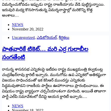
విమర్శించుకోవడం ఇప్పుడు రాష్ట్ర రాజకీయా)ను వేడి పుట్టిస్తున్నాయి.
ఇరువురి మధ్య కొనసాగుతున్న విమర్శనాస్త్రాల్లో మరికొన్ని కొత్త
అంశాలు…
NEWS
November 20, 2022
Uncategorized
,
ఎడిటోరియల్
,
శీర్షికలు
పాతవారికే టికెట్‌…‌ మరి ఎర్ర గులాబీల
సంగతేంటి
రానున్న శాసనసభ ఎన్నికలపై ఇటీవల రాష్ట్ర ముఖ్యమంత్రి కల్వకుంట్ల
చంద్రశేఖర్‌రావు క్లారిటీ ఇచ్చారు. మునుగోడు ఉప ఎన్నికలో అతికష్టంగా
విజయం సాధించడంతో ఇక కెసిఆర్‌ ‌ముందస్తు ఎన్నికలకు
సిద్ధమవుతాడని రాజకీయ పార్టీలు ఊహాగానాలు ప్రారంభించాయి. ఈ
విషయం రాష్ట్ర వ్యాప్తంగా చర్చనీయాంశంగా మారింది. అయితే తాజాగా
పార్టీ ఎల్‌పి సమావేశంలో దీనిపై ఆయన క్లారిటీ ఇచ్చారు.…
NEWS
November 18, 2022