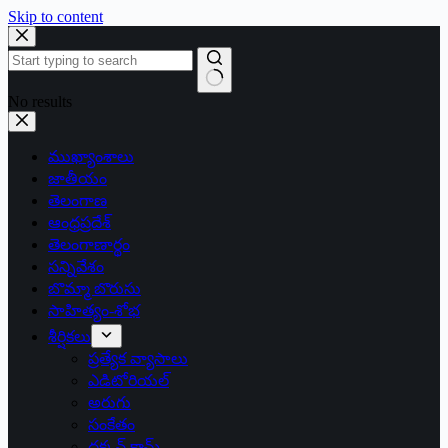
Skip to content
No results
ముఖ్యాంశాలు
జాతీయం
తెలంగాణ
ఆంధ్రప్రదేశ్
తెలంగాణార్థం
సన్నివేశం
బొమ్మా బొరుసు
సాహిత్యం-శోభ
శీర్షికలు
ప్రత్యేక వ్యాసాలు
ఎడిటోరియల్
అరుగు
సంకేతం
దక్కన్.కామ్