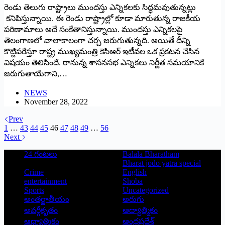
రెండు తెలుగు రాష్ట్రాలు ముందస్తు ఎన్నికలకు సిద్ధమవుతున్నట్లు
కనిపిస్తున్నాయి. ఈ రెండు రాష్ట్రాల్లో కూడా మారుతున్న రాజకీయ
పరిణామాలు అదే సంకేతానిస్తున్నాయి. ముందస్తు ఎన్నికలపై
తెలంగాణలో చాలాకాలంగా చర్చ జరుగుతున్నది. అయితే దీన్ని
కొట్టిపరేస్తూ రాష్ట్ర ముఖ్యమంత్రి కెసిఆర్‌ ఇటీవల ఒక ప్రకటన చేసిన
విషయం తెలిసిందే. రానున్న శాసనసభ ఎన్నికలు నిర్ణీత సమయానికే
జరుగుతాయేగాని,…
NEWS
November 28, 2022
Prev
1
…
43
44
45
46
47
48
49
…
56
Next
24 గంటలు
Balala Bharatham
Bharat jodo yatra special
Crime
English
entertainment
Shoba
Sports
Uncategorized
అంతర్జాతీయం
అరుగు
అవర్గీకృతం
ఆద్యాత్మికం
ఆధ్యాత్మికం
ఆంధ్రప్రదేశ్