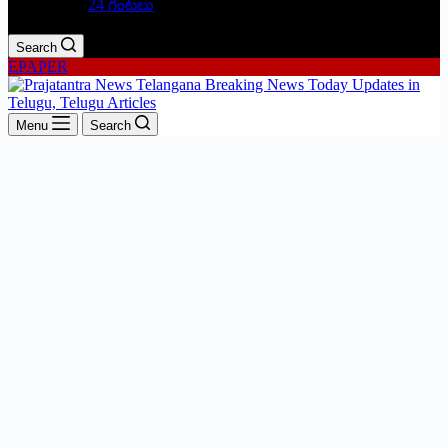
24 గంటలు
Search
EPAPER
Menu
Search