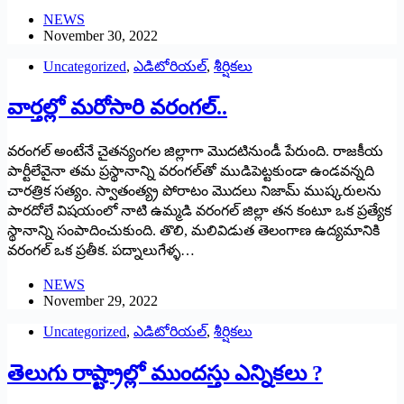
NEWS
November 30, 2022
Uncategorized
,
ఎడిటోరియల్
,
శీర్షికలు
వార్తల్లో మరోసారి వరంగల్‌..
‌వరంగల్‌ అం‌టేనే చైతన్యంగల జిల్లాగా మొదటినుండీ పేరుంది. రాజకీయ
పార్టీలేవైనా తమ ప్రస్థానాన్ని వరంగల్‌తో ముడిపెట్టకుండా ఉండవన్నది
చారత్రిక సత్యం. స్వాతంత్య్ర పోరాటం మొదలు నిజామ్‌ ‌ముష్కరులను
పారదోలే విషయంలో నాటి ఉమ్మడి వరంగల్‌ ‌జిల్లా తన కంటూ ఒక ప్రత్యేక
స్థానాన్ని సంపాదించుకుంది. తొలి, మలివిడుత తెలంగాణ ఉద్యమానికి
వరంగల్‌ ఒక ప్రతీక. పద్నాలుగేళ్ళ…
NEWS
November 29, 2022
Uncategorized
,
ఎడిటోరియల్
,
శీర్షికలు
తెలుగు రాష్ట్రాల్లో ముందస్తు ఎన్నికలు ?