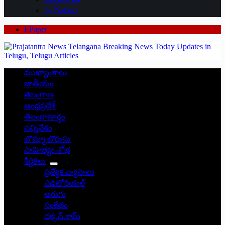
24 గంటలు
EPaper
ముఖ్యాంశాలు
జాతీయం
తెలంగాణ
ఆంధ్రప్రదేశ్
తెలంగాణార్థం
సన్నివేశం
బొమ్మా బొరుసు
సాహిత్యం-శోభ
శీర్షికలు
ప్రత్యేక వ్యాసాలు
ఎడిటోరియల్
అరుగు
సంకేతం
దక్కన్.కామ్