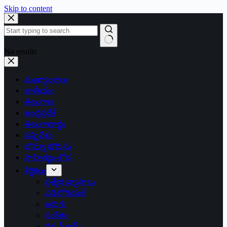
Skip to content
No results
ముఖ్యాంశాలు
జాతీయం
తెలంగాణ
ఆంధ్రప్రదేశ్
తెలంగాణార్థం
సన్నివేశం
బొమ్మా బొరుసు
సాహిత్యం-శోభ
శీర్షికలు
ప్రత్యేక వ్యాసాలు
ఎడిటోరియల్
అరుగు
సంకేతం
దక్కన్.కామ్