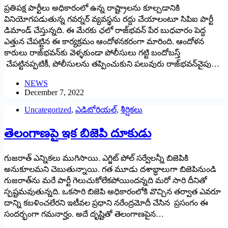
ప్రతిపక్ష పార్టీలు అధికారంలో ఉన్న రాష్ట్రాలను కూల్చడానికి
వినియోగపడుతున్న గవర్నర్‌ ‌వ్యవస్థను రద్దు చేయాలంటూ సిపిఐ పార్టీ
డిమాండ్‌ ‌చేస్తున్నది. ఈ మేరకు ఛలో రాజ్‌భవన్‌ ‌పేర బుధవారం పెద్ద
ఎత్తున చేపట్టిన ఈ కార్యక్రమం ఆందోళనకరంగా మారింది. ఆందోళన
కారులు రాజ్‌భవన్‌కు వెళ్ళకుండా పోలీసులు గట్టి బందోబస్త్
‌చేపట్టినప్పటికీ, పోలీసులను తప్పించుకుని పలువురు రాజ్‌భవన్‌వైపు…
NEWS
December 7, 2022
Uncategorized
,
ఎడిటోరియల్
,
శీర్షికలు
‌తెలంగాణపై ఇక బిజెపి దూకుడు
గుజరాత్‌ ఎన్నికలు ముగిసాయి. ఎగ్జిట్‌ ‌పోల్‌ ‌సర్వేలన్నీ బిజెపికి
అనుకూలమని చెబుతున్నాయి. గత మూడు దశాబ్ధాలుగా బిజెపినుండి
గుజరాత్‌ను మరే పార్టీ గెలుచుకోలేకపోయిందన్నది మరో సారి దీనితో
స్పష్టమవుతున్నది. ఒకసారి బిజెపి అధికారంలోకి వొచ్చిన తర్వాత ఎవరూ
దాన్ని కబళించలేరని ఇటీవల ప్రధాని నరేంద్రమోదీ చేసిన ప్రసంగం ఈ
సందర్భంగా గమనార్హం. అదే దృష్టితో తెలంగాణపైన…