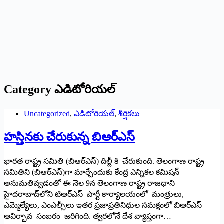
Category
ఎడిటోరియల్
Uncategorized
,
ఎడిటోరియల్
,
శీర్షికలు
హస్తినకు చేరుకున్న బిఆర్‌ఎస్‌
భారత రాష్ట్ర సమితి (బిఆర్‌ఎస్‌) ‌దిల్లీ కి చేరుకుంది. తెలంగాణ రాష్ట్ర
సమితిని (బిఆర్‌ఎస్‌)‌గా మార్చేందుకు కేంద్ర ఎన్నికల కమిషన్‌
అనుమతివ్వడంతో ఈ నెల 9న తెలంగాణ రాష్ట్ర రాజధాని
హైదరాబాద్‌లోని టిఆర్‌ఎస్‌ ‌పార్టీ కార్యాలయంలో మంత్రులు,
ఎమ్మెల్యేలు, ఎంఎల్సీలు ఇతర ప్రజాప్రతినిధుల సమక్షంలో బిఆర్‌ఎస్‌
ఆవిర్భావ సంబరం జరిగింది. త్వరలోనే దేశ వ్యాప్తంగా…