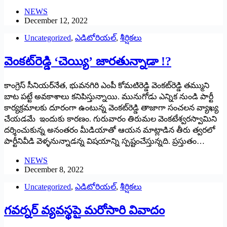
NEWS
December 12, 2022
Uncategorized
,
ఎడిటోరియల్
,
శీర్షికలు
‌వెంకట్‌రెడ్డి ‘చెయ్యి’ జారతున్నాడా !?
కాంగ్రెస్‌ ‌సీనియర్‌నేత, భువనగిరి ఎంపీ కోమటిరెడ్డి వెంకట్‌రెడ్డి తమ్ముని
బాట పట్టే అవకాశాలు కనిపిస్తున్నాయి. మునుగోడు ఎన్నిక నుండి పార్టీ
కార్యక్రమాలకు దూరంగా ఉంటున్న వెంకట్‌రెడ్డి తాజాగా సంచలన వ్యాఖ్య
చేయడమే ఇందుకు కారణం. గురువారం తిరుమల వెంకటేశ్వరస్వామిని
దర్శించుకున్న అనంతరం మీడియాతో ఆయన మాట్లాడిన తీరు త్వరలో
పార్టీనివీడి వెళ్ళనున్నాడన్న విషయాన్ని స్పష్టంచేస్తున్నది. ప్రస్తుతం…
NEWS
December 8, 2022
Uncategorized
,
ఎడిటోరియల్
,
శీర్షికలు
గవర్నర్‌ ‌వ్యవస్థపై మరోసారి వివాదం