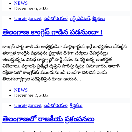
NEWS
December 6, 2022
Uncategorized
,
ఎడిటోరియల్
,
గెస్ట్ ఎడిటర్
,
శీర్షికలు
తెలంగాణ కాంగ్రెస్‌ ‌గాడిన పడనుందా !
కాంగ్రెస్‌ ‌పార్టీ జాతీయ అధ్యక్షుడిగా మల్లిఖార్జున ఖర్గే బాధ్యతలు చేపట్టిన
తర్వాత కాంగ్రెస్‌ ‌వ్యవస్థను ప్రక్షాళన దిశగా చర్యలు చేపట్టినట్లు
తెలుస్తున్నది. వివిధ రాష్ట్రాల్లో పార్టీ నేతల మధ్య ఉన్న అంతర్ఘత
విబేధాలు, వర్గాలపై ప్రత్యేక దృష్టిని సారిస్తున్నట్లు సమాచారం. అలాగే
దక్షిణాదిలో కాంగ్రెస్‌కు ముందునుండి అండగా నిలిచిన రెండు
తెలుగురాష్ట్రాల పరిస్థితిపైన కూడా ఆయన…
NEWS
December 2, 2022
Uncategorized
,
ఎడిటోరియల్
,
శీర్షికలు
తెలంగాణలో రాజకీయ ప్రకంపనలు