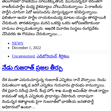
తెలంగాణలో రాజకీయం సెగలుకక్కుతోంది. మునుపెన్నడూ లేనంతగా
రాజకీయపార్టీల మధ్య వైశమ్యాలు చోటుచేసుకున్నాయి. ఏ రాజకీయ
పార్టీని చూసినా ఏదో అపనిందను మోస్తున్నట్లుగా కనిపిస్తున్నాయి.
ఫలితంగా ఆయా పార్టీల నాయకులమధ్య మాటల యుద్ధం తారస్థాయికి
చేరుకుంది. తారతమ్యాలు మరిచి ఒకరిపై ఒకరు ఆరోపణలేకాకుండా
దాడులు పాల్పడుతున్నారు. ఆఖరికి విచారణ సంస్థలు రంగప్రవేశం
చేసేవరకు ఈ గొడవలు చేరుకున్నాయి.…
NEWS
December 1, 2022
Uncategorized
,
ఎడిటోరియల్
,
శీర్షికలు
నేడు గుజరాత్‌ ‌ప్రజల తీర్పు
దేశ మంతా ఎదురుచూస్తున్న గుజరాత్‌ ఎన్నికలు రానే వొచ్చాయి. రెండు
విడుతలుగా ఇక్కడ జరిగే ఎన్నికలు గురువారం ప్రారంభం కానున్నాయి.
దేశ ప్రధాని నరేంద్ర మోదీ, కేంద్ర హోం శాఖ మంత్రి అమిత్‌షా సొంత రాష్ట్రం
కావడంతో ఇక్కడి ఎన్నికలకు ప్రాధాన్యం చేకూరింది. దాదాపుగా
రెండున్నర శతాబ్ధాలకు పైగా గుజరాత్‌లో భారతీయ జనతాపార్టీ
అధికారంలో ఉంటూ…