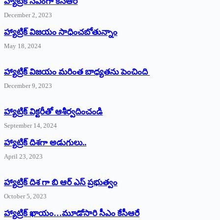
హ్యాట్రిక్‌ ‌సీఎంగా కేసీఆర్‌
December 2, 2023
హ్యాట్రిక్‌ విజయం సాధించబోతున్నాం
May 18, 2024
హ్యాట్రిక్ విజయం మరింత బాధ్యతను పెంచింది
December 9, 2023
హ్యాట్రిక్‌ ‌విక్టరీతో ఆశీర్వదించండి
September 14, 2024
‌హ్యాట్రిక్‌ ‌దిశగా అడుగులు..
April 23, 2023
హ్యాట్రిక్ దిశ గా బి ఆర్ ఎస్ ప్రభుత్వం
October 5, 2023
హ్యాట్రిక్‌ ‌ఖాయం…మూడోసారి సీఎం కేసీఆరే