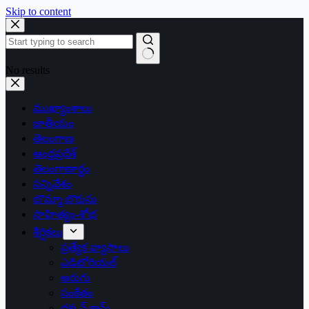
Skip to content
No results
ముఖ్యాంశాలు
జాతీయం
తెలంగాణ
ఆంధ్రప్రదేశ్
తెలంగాణార్థం
సన్నివేశం
బొమ్మా బొరుసు
సాహిత్యం-శోభ
శీర్షికలు
ప్రత్యేక వ్యాసాలు
ఎడిటోరియల్
అరుగు
సంకేతం
దక్కన్.కామ్