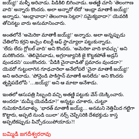
జయ్య్‌!’ మళ్ళీ అరిచాడు. పిడికిలి బిగించాడు. అతణ్ణి చూసి ‘తెలంగాణ
వాది’ అన్నారు కొందరు. అలా అన్నారో లేదో ‘ఆంధ్రా మాతాకీ జయ్య్‌!’
అన్నాడు. ‘ఆంధ్రావాదా? తెలంగాణ సెట్లరా? సమైక్యవాదా?’ యెవరికి
తోచినట్టు వారు అనుమానించారు.
అంతలోనే ‘అమెరికా మాతాకీ జయ్య్‌!’ అన్నాడు. అలా అన్నప్పుడు
చేతిలోని కర్రని అచ్చం లిబర్టీ ఆఫ్‌ స్టాచ్యూలా పట్టుకున్నాడు.
‘లేదు లేదు గ్లోబల్‌ వాది’ అని కొందరు. ‘అమెరికా వాది కావచ్చు’ అని
మరికొందరు. ‘తెలివైనవాడు, అగ్రరాజ్యానికి జై కొట్టకపోతే అడ్రస్‌
వుండదని’ యింకొందరు. ‘వీడికి చైనావాడితో ప్రమాదం వుండదా?’
యెవరో గుట్టులాగిన గూఢచారిలా అనేలోపలే ‘చైనా మాతాకీ జయ్య్‌!’
అని అరిచాడు. ‘పోన్లెండి పాకిస్తాన్‌ మాతాకీ అనలేదు’ అని కొందరు
తృప్తిపడేలోపే ‘…జయ్య్‌!’ అని ఆ మాటా అనేశాడు.
ఇంతలో ఆసుపత్రి సిబ్బంది వచ్చి అతణ్ణి పట్టుకు వేన్‌ యెక్కించారు.
అందరూ ‘మమ్మీ యెవడీడూ?’ అన్నట్టు చూశారు, చుట్టూ
గుమికూడినవాళ్ళు. ‘భారత్‌ మాతాకీ జయ్య్‌… అనమని నెత్తిమీద గట్టిగా
కొట్టారు, అప్పటి నుండి యిలా’ నర్స్‌ చెప్పేసరికి దేశభక్తుడు కాస్త
అప్పటికప్పుడు పిచ్చోడయిపోయాడు?!
బమ్మిడి జగదీశ్వరరావు