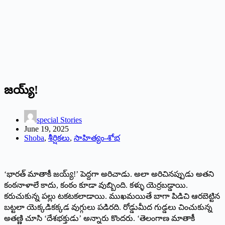
జయ్య్‌!
special Stories
June 19, 2025
Shoba
,
శీర్షికలు
,
సాహిత్యం-శోభ
‘భారత్‌ మాతాకీ జయ్య్‌!’ పెద్దగా అరిచాడు. అలా అరిచినప్పుడు అతని
కంఠనాళాలే కాదు, కంఠం కూడా వుబ్బింది. కళ్ళు యెర్రబడ్డాయి.
కరుచుకున్న పల్లు టకటకలాడాయి. ముఖమయితే బాగా పిడిచి ఆరబెట్టిన
బట్టలా యెక్కడికక్కడ వుగ్గులు పడిరది. రోడ్డుమీద గుడ్డలు చించుకున్న
అతణ్ణి చూసి ‘దేశభక్తుడు’ అన్నారు కొందరు. ‘తెలంగాణ మాతాకీ