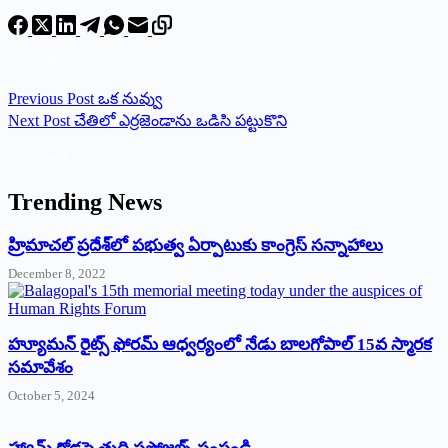
Previous
Post
ఒక నువ్వు
Next
Post
చేతిలో ఎర్రజెండాను ఒడిసి పట్టుకొని
Trending News
‌హ్రిమాచల్‌ ‌ప్రదేశ్‌లో పభుత్వ ఏర్పాటుకు కాంగ్రెస్‌ ‌సన్నాహాలు
December 8, 2022
హ్యూమన్‌ రైట్స్‌ ఫోరమ్‌ ఆధ్వర్యంలో నేడు బాలగోపాల్‌ 15వ స్మారక
సమావేశం
October 5, 2024