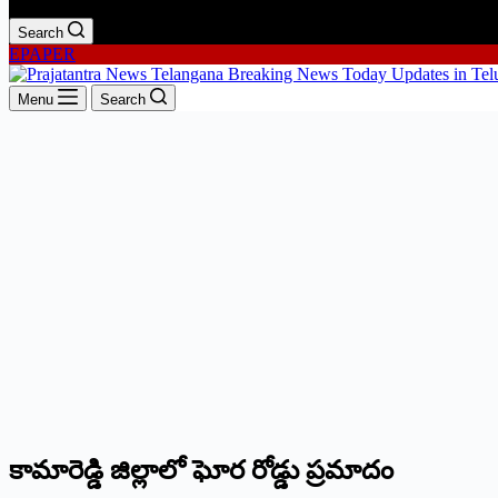
Search
EPAPER
Menu
Search
కామారెడ్డి జిల్లాలో ఘోర రోడ్డు ప్రమాదం