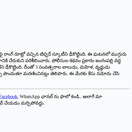
రాంగ్‌ ‌రూట్లో వచ్చిన టిప్పర్‌ స్కూటీని ఢీకొట్టింది. ఈ ఘటనలో ముగ్గురు
కి చేరుకుని పరిశీలించారు. పోలీసుల కథనం ప్రకారం జంగంపల్లి వద్ద
టీని ఢీకొట్టింది. దీంతో 3 సంవత్సరాల బాలుడు, మహిళ, వృద్ధుడు
్స పొందుతూ మ‌ర‌ణించిన‌ట్లు తెలిపారు. ఈ మేరకు కేసు నమోదు చేసి
Facebook
, WhatsApp ఛానల్ ను ఫాలో కండి.. అలాగే మా
ేర్ చేయడం మర్చిపోవద్దు.