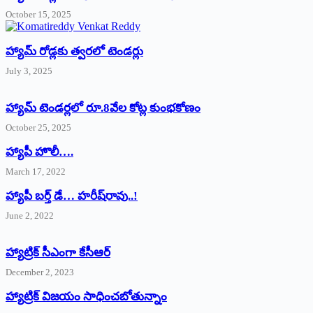
October 15, 2025
హ్యామ్‌ రోడ్లకు త్వరలో టెండర్లు
July 3, 2025
హ్యామ్‌ ‌టెండర్లలో రూ.8వేల కోట్ల కుంభకోణం
October 25, 2025
హ్యాపీ హొలీ….
March 17, 2022
హ్యాపీ బర్త్ ‌డే… హరీష్‌రావు..!
June 2, 2022
హ్యాట్రిక్‌ ‌సీఎంగా కేసీఆర్‌
December 2, 2023
హ్యాట్రిక్‌ విజయం సాధించబోతున్నాం