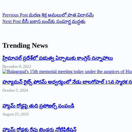
Previous
Post
మరణ శిక్ష అమలులో పాత విధానమే
Next
Post
బీసీ ఐకాస బంద్‌కు సంపూర్ణ మద్దతు
Trending News
‌హ్రిమాచల్‌ ‌ప్రదేశ్‌లో పభుత్వ ఏర్పాటుకు కాంగ్రెస్‌ ‌సన్నాహాలు
December 8, 2022
హ్యూమన్‌ రైట్స్‌ ఫోరమ్‌ ఆధ్వర్యంలో నేడు బాలగోపాల్‌ 15వ స్మారక
October 5, 2024
హ్యామ్‌ రోడ్లపై తుది ప్రపోజల్స్‌ పంపండి
August 25, 2025
హ్యామ్‌ రోడ్లకు రేపు టెండరు నోటిఫికేషన్‌