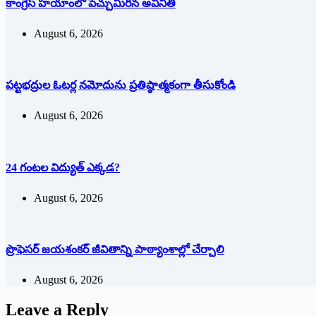
కాంగ్రెస్ హయాంలో పెచ్చుమీరిన అవినీతి
August 6, 2026
పట్టభద్రుల ఓటర్ల నమోదును ప్రతిష్ఠాత్మకంగా తీసుకోండి
August 6, 2026
24 గంటల విద్యుత్ ఎక్కడ?
August 6, 2026
ప్రొఫెసర్ జయశంకర్ జీవితాన్ని పాఠ్యాంశాల్లో చేర్చాలి
August 6, 2026
Leave a Reply