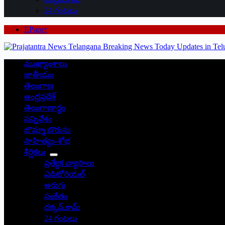
24 గంటలు
EPaper
ముఖ్యాంశాలు
జాతీయం
తెలంగాణ
ఆంధ్రప్రదేశ్
తెలంగాణార్థం
సన్నివేశం
బొమ్మా బొరుసు
సాహిత్యం-శోభ
శీర్షికలు
ప్రత్యేక వ్యాసాలు
ఎడిటోరియల్
అరుగు
సంకేతం
దక్కన్.కామ్
24 గంటలు