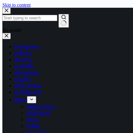
Skip to content
No results
ముఖ్యాంశాలు
జాతీయం
తెలంగాణ
ఆంధ్రప్రదేశ్
తెలంగాణార్థం
సన్నివేశం
బొమ్మా బొరుసు
సాహిత్యం-శోభ
శీర్షికలు
ప్రత్యేక వ్యాసాలు
ఎడిటోరియల్
అరుగు
సంకేతం
దక్కన్.కామ్