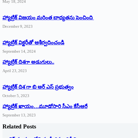
May 18, 2024
హ్యాట్రిక్ విజయం మరింత బాధ్యతను పెంచింది
December 9, 2023
హ్యాట్రిక్‌ ‌విక్టరీతో ఆశీర్వదించండి
September 14, 2024
‌హ్యాట్రిక్‌ ‌దిశగా అడుగులు..
April 23, 2023
హ్యాట్రిక్ దిశ గా బి ఆర్ ఎస్ ప్రభుత్వం
October 5, 2023
హ్యాట్రిక్‌ ‌ఖాయం…మూడోసారి సీఎం కేసీఆరే
September 13, 2023
Related Posts