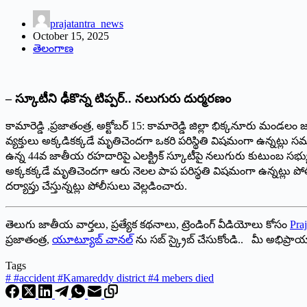
prajatantra_news
October 15, 2025
తెలంగాణ
– స్కూటీని ఢీకొన్న టిప్పర్‌.. న‌లుగురు దుర్మరణం
కామారెడ్డి ,ప్రజాతంత్ర, అక్టోబర్‌ 15:‌ కామారెడ్డి జిల్లా భిక్కనూరు మండ
వ్యక్తులు అక్కడికక్కడే మృతిచెందగా ఒకరి పరిస్థితి విషమంగా ఉన్నట్లు
ఉన్న 44వ జాతీయ రహదారిపై ఎలక్ట్రిక్‌ ‌స్కూటీపై నలుగురు కుటుంబ స‌భ్యు
అక్కకక్కడే మృతిచెందగా ఆరు నెలల పాప పరిస్థతి విషమంగా ఉన్నట్లు పోల
దర్యాప్తు చేస్తున్నట్లు పోలీసులు వెల్లడించారు.
తెలుగు జాతీయ వార్తలు, ప్రత్యేక కథనాలు, ట్రెండింగ్ వీడియోలు కోసం
Praj
ప్రజాతంత్ర,
యూట్యూబ్ చానల్
ను సబ్ స్క్రైబ్ చేసుకోండి.. మీ అభిప్ర
Tags
#
#accident #Kamareddy district #4 mebers died