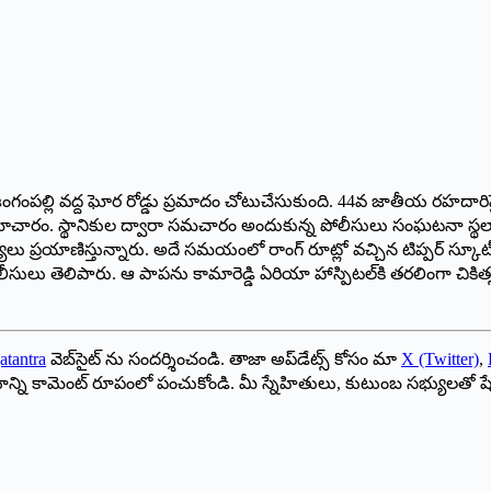
లం జంగంపల్లి వద్ద ఘోర రోడ్డు ప్రమాదం చోటుచేసుకుంది. 44వ జాతీయ రహదారిపై 
 సమాచారం. స్థానికుల ద్వారా సమచారం అందుకున్న పోలీసులు సంఘటనా స్థలాని
లు ప్రయాణిస్తున్నారు. అదే సమయంలో రాంగ్‌ ‌రూట్లో వచ్చిన టిప్పర్‌ ‌స్కూ
ీసులు తెలిపారు. ఆ పాపను కామారెడ్డి ఏరియా హాస్పిటల్‌కి తరలింగా చికిత
atantra
వెబ్‌సైట్ ను సందర్శించండి. తాజా అప్‌డేట్స్ కోసం మా
X (Twitter)
,
ాయాన్ని కామెంట్ రూపంలో పంచుకోండి. మీ స్నేహితులు, కుటుంబ సభ్యులతో ష