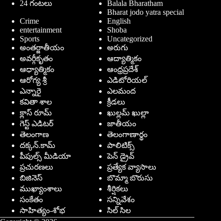
24 గంటలు
Balala Bharatham
Bharat jodo yatra special
Crime
English
entertainment
Shoba
Sports
Uncategorized
అంతర్జాతీయం
అరుగు
అవర్గీకృతం
ఆద్యాత్మికం
ఆధ్యాత్మికం
ఆంధ్రప్రదేశ్
ఆరోగ్య శ్రీ
ఎడిటోరియల్
ఎన్నారై
ఎలమంద
కవితా శాల
క్రీడలు
క్లాస్ రూమ్
ఖుల్లమ్ ఖుల్లా
గెస్ట్ ఎడిటర్
జాతీయం
తెలంగాణ
తెలంగాణార్థం
దక్కన్.కామ్
పాలిటిక్స్
పీపుల్స్ ‌మీడియా
పెన్ డ్రైవ్
ప్రచురణలు
ప్రత్యేక వ్యాసాలు
బిజినెస్
బొమ్మా బొరుసు
ముఖ్యాంశాలు
శీర్షికలు
సంకేతం
సన్నివేశం
సాహిత్యం-శోభ
సిల్ సిల