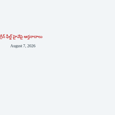
గ్రీన్ ఫీల్డ్ హైవేపై ఆర్తనాదాలు
August 7, 2026