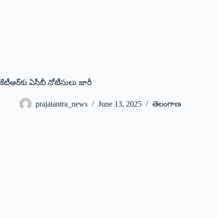
కేటీఆర్‌కు ఏసీబీ నోటీసులు జారీ
prajatantra_news
June 13, 2025
తెలంగాణ