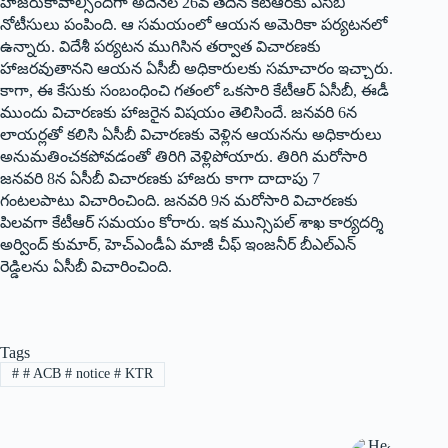
హాజరుకావాల్సిందిగా అదేనెల 26వ తేదీన కేటీఆర్‌కు ఏసీబీ
నోటీసులు పంపింది. ఆ సమయంలో ఆయన అమెరికా పర్యటనలో
ఉన్నారు. విదేశీ పర్యటన ముగిసిన తర్వాత విచారణకు
హాజరవుతానని ఆయన ఏసీబీ అధికారులకు సమాచారం ఇచ్చారు.
కాగా, ఈ కేసుకు సంబంధించి గతంలో ఒకసారి కేటీఆర్‌ ఏసీబీ, ఈడీ
ముందు విచారణకు హాజరైన విషయం తెలిసిందే. జనవరి 6న
లాయర్లతో కలిసి ఏసీబీ విచారణకు వెళ్లిన ఆయనను అధికారులు
అనుమతించకపోవడంతో తిరిగి వెళ్లిపోయారు. తిరిగి మరోసారి
జనవరి 8న ఏసీబీ విచారణకు హాజరు కాగా దాదాపు 7
గంటలపాటు విచారించింది. జనవరి 9న మరోసారి విచారణకు
పిలవగా కేటీఆర్‌ సమయం కోరారు. ఇక మున్సిపల్‌ శాఖ కార్యదర్శి
అర్వింద్‌ కుమార్‌, హెచ్‌ఎండీఏ మాజీ చీఫ్‌ ఇంజనీర్‌ బీఎల్‌ఎన్‌
రెడ్డిలను ఏసీబీ విచారించింది.
Tags
#
# ACB # notice # KTR