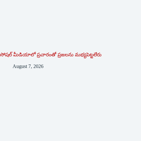
సోషల్‌ ‌మీడియాలో ప్రచారంతో ప్రజలను మభ్యపెట్టలేరు
August 7, 2026