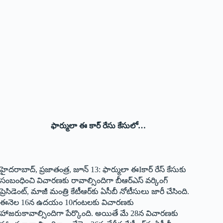
ఫార్ములా ఈ కార్‌ రేసు కేసులో…
హైదరాబాద్‌, ప్రజాతంత్ర, జూన్‌ 13: ఫార్ములా ఈIకార్‌ రేస్‌ కేసుకు
సంబంధించి విచారణకు రావాల్సిందిగా బీఆర్‌ఎస్‌ వర్కింగ్‌
ప్రెసిడెంట్‌, మాజీ మంత్రి కేటీఆర్‌కు ఏసీబీ నోటీసులు జారీ చేసింది.
ఈనెల 16న ఉదయం 10గంటలకు విచారణకు
హాజరుకావాల్సిందిగా పేర్కొంది. అయితే మే 28న విచారణకు