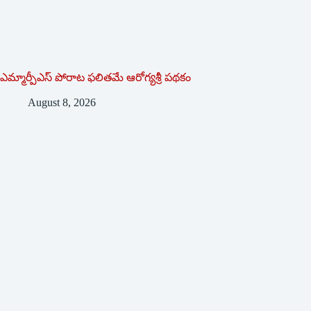
ఎమ్మార్పీఎస్ పోరాట ఫలితమే ఆరోగ్యశ్రీ పథకం
August 8, 2026