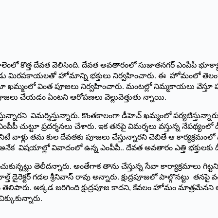
ూపాలెంలో కొత్త దేవత వెలిసింది. దేవత అవతారంలో సుజాతనగర్‌ ఎం‌పీపీ భూక్యా 
మిరపకాయలతో హోమాన్ని భక్తులు నిర్వహించారు. ఈ హోమంలో తెలంగాణ హెల్త్ ‌డై
ాలంటూ ఖమ్మంలో వింత పూజలు నిర్వహించారు. మంటల్లో నిమ్మకాయలు వేస్తూ
టి పూజలు చేయడం ఏంటని ఆరోపణలు వెల్లువెత్తుతు న్నాయి.
ేస్తున్నారని విమర్శిస్తున్నారు. కొంతకాలంగా డీహెచ్‌ ‌ఖమ్మంలో పర్యటిస్త
ట్టూ ప్రదర్శనలు చేశారు. ఇక తనపై విమర్శలు వస్తున్న నేపథ్యంలో డీహెచ్‌ 
ీ వాళ్లు తమ కుల దేవతకు పూజలు చేస్తున్నారని చెబితే ఆ కార్యక్రమంలో పాల్గ
క విషయాల్లో వివాదంలో ఉన్న ఎంపీపీ.. దేవత అవతారం ఎత్తి భక్తులకు దీవె
ున్నట్లు తెలీదన్నారు. అంతేగాక తాను చేస్తున్న సేవా కార్యాక్రమాలు గిట్
ైరెక్టర్‌ ‌గడల శ్రీనివాస్‌ ‌రావు అన్నారు. క్షుద్రపూజలో పాల్గొనట్టు త
న తెలిపారు. అక్కడ జరిగింది క్షుద్రపూజ కాదని, కేవలం హోమం మాత్రమే
చిక్కుకున్నారు.