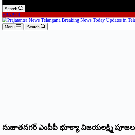
Search
EPAPER
Menu
Search
సుజాతనగర్‌ ఎం‌పీపీ భూక్యా విజయలక్ష్మి పూజల