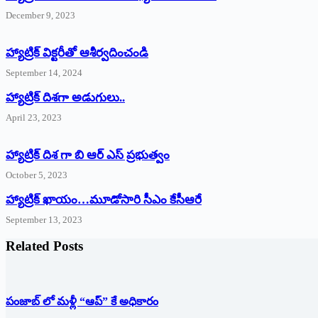
December 9, 2023
హ్యాట్రిక్‌ ‌విక్టరీతో ఆశీర్వదించండి
September 14, 2024
‌హ్యాట్రిక్‌ ‌దిశగా అడుగులు..
April 23, 2023
హ్యాట్రిక్ దిశ గా బి ఆర్ ఎస్ ప్రభుత్వం
October 5, 2023
హ్యాట్రిక్‌ ‌ఖాయం…మూడోసారి సీఎం కేసీఆరే
September 13, 2023
Related Posts
పంజాబ్ లో మళ్లీ “ఆప్” కే అధికారం