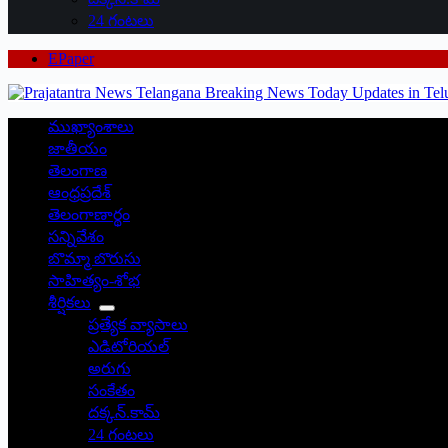
24 గంటలు
EPaper
ముఖ్యాంశాలు
జాతీయం
తెలంగాణ
ఆంధ్రప్రదేశ్
తెలంగాణార్థం
సన్నివేశం
బొమ్మా బొరుసు
సాహిత్యం-శోభ
శీర్షికలు
ప్రత్యేక వ్యాసాలు
ఎడిటోరియల్
అరుగు
సంకేతం
దక్కన్.కామ్
24 గంటలు