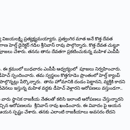
విజయలక్ష్మి ప్రత్యక్ష్యమయ్యారు. ప్రత్వంగిర మాత అనే కొత్త దేవత
రెక్టర్‌ ‌గడిల శ్రీనివాస్‌ ‌రావు పాల్గొన్నారు. కొత్త దేవత చుట్టూ
 పూజలు చేశారు. తనను తాను దేవతగా ప్రకటించుకున్న మహిళ ఎంపీపీ
ున్నారు. ఈ క్రమంలో బుధవారం ఎంపీపీ ఆధ్వర్యంలో పూజలు నిర్వహించారు.
‌స్పందించారు. తమ స్వస్థలం కొత్తగూడెం ప్రాంతంలో హెల్త్ ‌క్యాంప్‌
ొన్నట్లు పేర్కొన్నారు. తాను హోమానికి దండం పెట్టానని, వ్యక్తికి కాదని
నలు ఇస్తున్న మహిళ వద్దకు డీహెచ్‌ ‌వెళ్లారని ఆరోపణలు వస్తుండగా..
టని వారు స్థానిక రాజకీయ నేతలతో కలిసి ఇలాంటి ఆరోపణలు చేస్తున్నారని
నపై వచ్చిన ఆరోపణలను శ్రీనివాస్‌ ‌రావు ఖండించారు. ఈ వివాదం పై ఆయన
నని ఆయన స్పష్టం చేశారు. తనకు ఎలాంటి రాజకీయాలు అవసరం లేదని