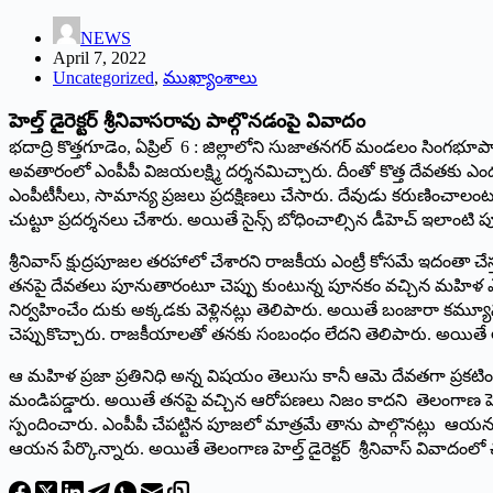
NEWS
April 7, 2022
Uncategorized
,
ముఖ్యాంశాలు
హెల్త్ ‌డైరెక్టర్‌ శ్రీ‌నివాసరావు పాల్గొనడంపై వివాదం
భదాద్రి కొత్తగూడెం, ఏప్రిల్‌ 6 : ‌జిల్లాలోని సుజాతనగర్‌ ‌మండలం సింగభ
అవతారంలో ఎంపీపీ విజయలక్ష్మి దర్శనమిచ్చారు. దీంతో కొత్త దేవతకు ఎండు 
ఎంపీటీసీలు, సామాన్య ప్రజలు ప్రదక్షిణలు చేసారు. దేవుడు కరుణించ
చుట్టూ ప్రదర్శనలు చేశారు. అయితే సైన్స్ ‌బోధించాల్సిన డీహెచ్‌ ఇలాం
శ్రీనివాస్‌ ‌క్షుద్రపూజల తరహాలో చేశారని రాజకీయ ఎంట్రీ కోసమే ఇదంతా చ
తనపై దేవతలు పూనుతారంటూ చెప్పు కుంటున్న పూనకం వచ్చిన మహిళ ఎంపీపీ చు
‌నిర్వహించేం దుకు అక్కడకు వెళ్లినట్లు తెలిపారు. అయితే బంజారా కమ్యూనిట
చెప్పుకొచ్చారు. రాజకీయాలతో తనకు సంబంధం లేదని తెలిపారు. అయితే అనే
ఆ మహిళ ప్రజా ప్రతినిధి అన్న విషయం తెలుసు కానీ ఆమె దేవతగా ప్రకటించుక
మండిపడ్డారు. అయితే తనపై వచ్చిన ఆరోపణలు నిజం కాదని తెలంగాణ హెల్త్ ‌డ
స్పందించారు. ఎంపీపీ చేపట్టిన పూజలో మాత్రమే తాను పాల్గొనట్లు ఆయ
ఆయన పేర్కొన్నారు. అయితే తెలంగాణ హెల్త్ ‌డైరెక్టర్‌ శ్రీ‌నివాస్‌ ‌వివాదంలో 