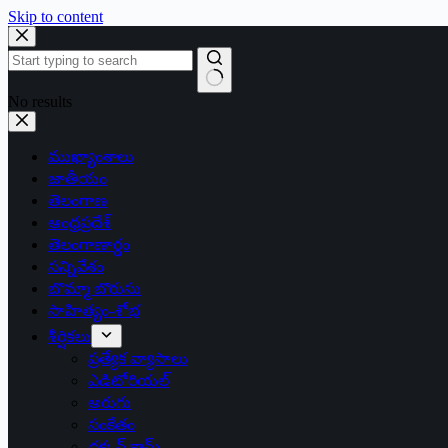
Skip to content
No results
ముఖ్యాంశాలు
జాతీయం
తెలంగాణ
ఆంధ్రప్రదేశ్
తెలంగాణార్థం
సన్నివేశం
బొమ్మా బొరుసు
సాహిత్యం-శోభ
శీర్షికలు
ప్రత్యేక వ్యాసాలు
ఎడిటోరియల్
అరుగు
సంకేతం
దక్కన్.కామ్