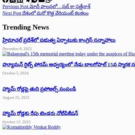
Previous
Post
మోదీ పాలనలో…సబ్‌ ‌కా సత్తేనాశ్‌
Next
Post
దేశంలో మరో కొత్త వేరియంట్‌ ‌కలకలం
Trending News
‌హ్రిమాచల్‌ ‌ప్రదేశ్‌లో పభుత్వ ఏర్పాటుకు కాంగ్రెస్‌ ‌సన్నాహాలు
December 8, 2022
హ్యూమన్‌ రైట్స్‌ ఫోరమ్‌ ఆధ్వర్యంలో నేడు బాలగోపాల్‌ 15వ స్మారక
October 5, 2024
హ్యామ్‌ రోడ్లపై తుది ప్రపోజల్స్‌ పంపండి
August 25, 2025
హ్యామ్‌ రోడ్లకు రేపు టెండరు నోటిఫికేషన్‌
October 15, 2025