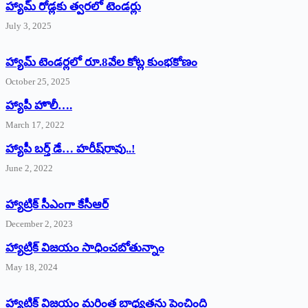
హ్యామ్‌ రోడ్లకు త్వరలో టెండర్లు
July 3, 2025
హ్యామ్‌ ‌టెండర్లలో రూ.8వేల కోట్ల కుంభకోణం
October 25, 2025
హ్యాపీ హొలీ….
March 17, 2022
హ్యాపీ బర్త్ ‌డే… హరీష్‌రావు..!
June 2, 2022
హ్యాట్రిక్‌ ‌సీఎంగా కేసీఆర్‌
December 2, 2023
హ్యాట్రిక్‌ విజయం సాధించబోతున్నాం
May 18, 2024
హ్యాట్రిక్ విజయం మరింత బాధ్యతను పెంచింది