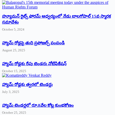
హ్యూమన్‌ రైట్స్‌ ఫోరమ్‌ ఆధ్వర్యంలో నేడు బాలగోపాల్‌ 15వ స్మారక
సమావేశం
October 5, 2024
హ్యామ్‌ రోడ్లపై తుది ప్రపోజల్స్‌ పంపండి
August 25, 2025
హ్యామ్‌ రోడ్లకు రేపు టెండరు నోటిఫికేషన్‌
October 15, 2025
హ్యామ్‌ రోడ్లకు త్వరలో టెండర్లు
July 3, 2025
హ్యామ్‌ ‌టెండర్లలో రూ.8వేల కోట్ల కుంభకోణం
October 25, 2025