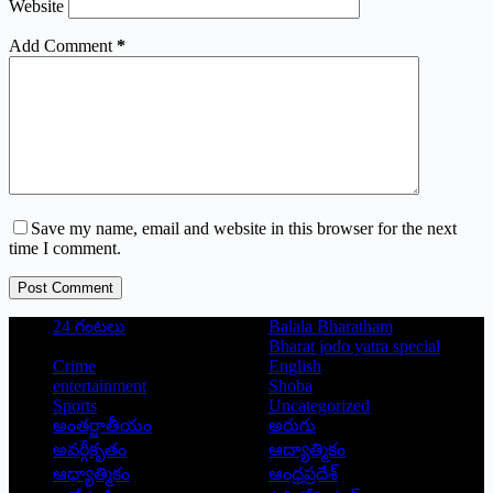
Website
Add Comment
*
Save my name, email and website in this browser for the next
time I comment.
Post Comment
24 గంటలు
Balala Bharatham
Bharat jodo yatra special
Crime
English
entertainment
Shoba
Sports
Uncategorized
అంతర్జాతీయం
అరుగు
అవర్గీకృతం
ఆద్యాత్మికం
ఆధ్యాత్మికం
ఆంధ్రప్రదేశ్