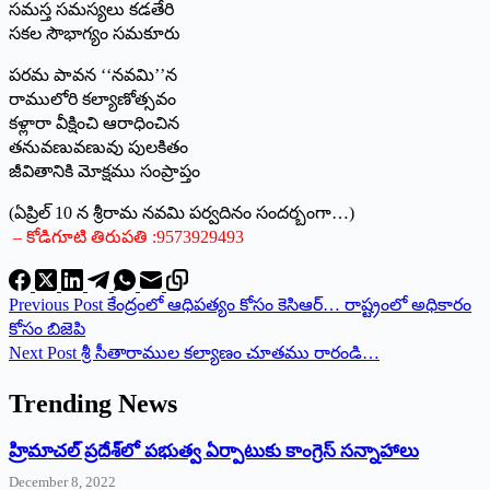
సమస్త సమస్యలు కడతేరి
సకల సౌభాగ్యం సమకూరు
పరమ పావన ‘‘నవమి’’న
రాములోరి కల్యాణోత్సవం
కళ్లారా వీక్షించి ఆరాధించిన
తనువణువణువు పులకితం
జీవితానికి మోక్షము సంప్రాప్తం
(ఏప్రిల్‌ 10 ‌న శ్రీరామ నవమి పర్వదినం సందర్బంగా…)
– కోడిగూటి తిరుపతి :9573929493
Previous
Post
కేంద్రంలో ఆధిపత్యం కోసం కెసిఆర్‌…‌ రాష్ట్రంలో అధికారం
కోసం బిజెపి
Next
Post
‌శ్రీ సీతారాముల కల్యాణం చూతము రారండి…
Trending News
‌హ్రిమాచల్‌ ‌ప్రదేశ్‌లో పభుత్వ ఏర్పాటుకు కాంగ్రెస్‌ ‌సన్నాహాలు
December 8, 2022