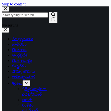
Skip to content
No results
ముఖ్యాంశాలు
జాతీయం
తెలంగాణ
ఆంధ్రప్రదేశ్
తెలంగాణార్థం
సన్నివేశం
బొమ్మా బొరుసు
సాహిత్యం-శోభ
శీర్షికలు
ప్రత్యేక వ్యాసాలు
ఎడిటోరియల్
అరుగు
సంకేతం
దక్కన్.కామ్