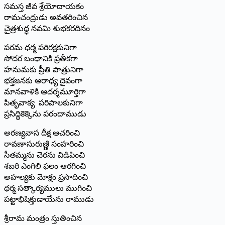
సమస్త జీవ శ్రేయోదాయకం
రామచంద్రుడు అవతరించిన
చైత్రశుద్ధ నవమి శుభకరదినం
పరమ ధర్మ పరిరక్షకునిగా
సోదర బంధానికి ప్రతీకగా
హనుమకు ప్రీతి పాత్రునిగా
భక్తజనకు ఆరాధ్య దైవంగా
మానవాళికి ఆదర్శమూర్తిగా
పితృవాక్య పరిపాలకునిగా
ప్రసిద్ధికెక్కెను పరందాముడు
అరణ్యవాస దీక్ష ఆచరించి
రావణాసురుణ్ణి సంహరించి
సీతమ్మను చెరను విడిపించి
శబరి ఎంగిలి ఫలం ఆరగించి
అహల్యకు మోక్షం ప్రసాదించి
ధర్మ సత్కార్యములు ముగించి
పట్టాభిషిక్తుడాయేను రాముడు
శ్రీరామ మంత్రం స్తుతించిన