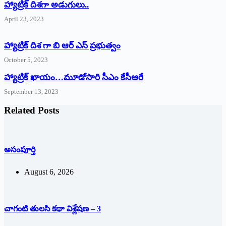
‌హ్యాట్రిక్‌ ‌దిశగా అడుగులు..
April 23, 2023
హ్యాట్రిక్ దిశ గా బి ఆర్ ఎస్ ప్రభుత్వం
October 5, 2023
హ్యాట్రిక్‌ ‌ఖాయం…మూడోసారి సీఎం కేసీఆరే
September 13, 2023
Related Posts
అసంపూర్తి
August 6, 2026
చాగంటి తులసి కథా విశ్లేషణ – 3