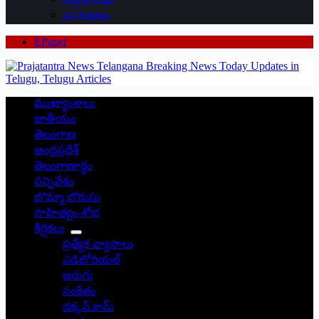
24 గంటలు
EPaper
ముఖ్యాంశాలు
జాతీయం
తెలంగాణ
ఆంధ్రప్రదేశ్
తెలంగాణార్థం
సన్నివేశం
బొమ్మా బొరుసు
సాహిత్యం-శోభ
శీర్షికలు
ప్రత్యేక వ్యాసాలు
ఎడిటోరియల్
అరుగు
సంకేతం
దక్కన్.కామ్