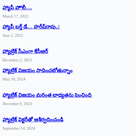
హ్యాపీ హొలీ….
March 17, 2022
హ్యాపీ బర్త్ ‌డే… హరీష్‌రావు..!
June 2, 2022
హ్యాట్రిక్‌ ‌సీఎంగా కేసీఆర్‌
December 2, 2023
హ్యాట్రిక్‌ విజయం సాధించబోతున్నాం
May 18, 2024
హ్యాట్రిక్ విజయం మరింత బాధ్యతను పెంచింది
December 9, 2023
హ్యాట్రిక్‌ ‌విక్టరీతో ఆశీర్వదించండి
September 14, 2024