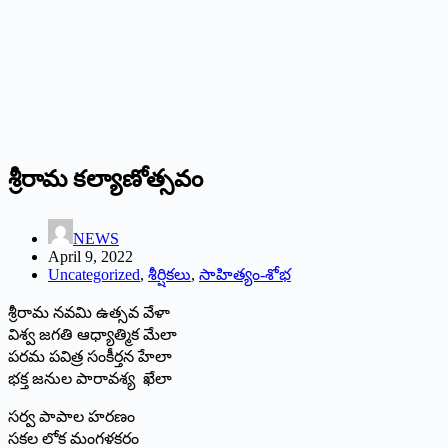
‌శ్రీరామ కల్యాణోత్సవం
NEWS
April 9, 2022
Uncategorized
,
శీర్షికలు
,
సాహిత్యం-శోభ
శ్రీరామ నవమి ఉత్సవ వేళా
విశ్వ జగతి ఆధ్యాత్మిక మేలా
పరమ పవిత్ర సంకీర్తన హేలా
భక్త జనుల పారావశ్య ఖేలా
సర్వ పాపాల హరణం
సకల లోక మంగళకరం