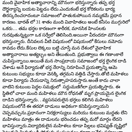
మంది వైవాహిక అత్యాచారాన్ని మౌనంగా భరిస్తున్నారు తప్ప భర్త
దౌర్జన్యాన్ని బయట పెట్టడం లేదు.ఎందుకంటే భర్త కోరికలను భార్య
తిరస్కరించరాదంటూ సమాజంలో పాతుకుపోయిన నమ్మకమే ప్రధాన
కారణం. భారత్ లో 31 శాతం మంది వివాహితలు అంటే కనీసం ముగ్గురిలో
ఒకరు… తమ భర్తల కారణంగా శారీరక, మానసిక హింసలకు
గురవుతున్నట్లుగా ఒక సర్వేలో తెలిసింది.అయినా వీరందరూ మౌనంగా
భరిస్తున్నారు. దీనివలన వీటి విషయంలో విషయంలో కేసులు నమోదు
కావడం లేదు.కేసుల లెక్కలు బట్టి చూస్తే మన దేశంలో వైవాహిక
అత్యాచారాలు అత్యల్పం అని తేలుతుంది. ప్రభుత్వాలు ఈ గణాంకాలే
చుపిస్తున్నాయి.అయితే మన సాంప్రదాయ సమాజంలో భర్త లైంగిక దాడి
చేశాడు అనే ఫిర్యాదుతో భర్త నేరాన్ని నిరూపించే ప్రయత్నాన్ని ఆమె
కుటుంబ సభ్యులు కూడా వెనక్కి తగ్గమని వత్తిడి చేస్తారు.తోటి మహిళలు
కూడా పిర్యాదు చేయడాన్ని నిరుత్సాహపరుస్తారు.అంతే కాదు చాలా
వాటిని కుటుంబ పెద్దల సమక్షంలో సద్దుమణిగేలా ప్రయత్నిస్తారు. ఈ
స్ధితిలో చాలా మంది మహిళలు మౌన రోధనతో మృగ ప్రాయమైన లైంగిక
దాడిని భరిస్తున్నారు. . వ్యసనపరులైన భర్తలు కలిగిన మహిళలు
విషయంలోనే ఈ తరహా దాడులు అధికంగా కనిపిస్తున్నాయని
చెప్పవచ్చును.ప్రధానంగా నిరక్షరాస్యులు మరియు కుటుంబ మద్దతు లేని
మహిళలు మాత్రం ఈ దాడులను భరించడం తప్ప మరో మార్గం లేదని
భావిస్తున్నారు.విద్యాధికులైన మహిళలు కూడా పిల్లలు భవిష్యత్ దృష్టిలో