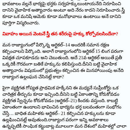
భావజాలం వల్లనే భార్యపై భర్తకు సర్వహక్కులుంటాయనేది నిరూపించి
దానిని వైవాహిక అత్యాచారం అంటూ అది నేరం కాదని నిరూపించారు.స్త్రీ
కూడా ఒక మనిషే ఆమెకు కూడా మనోభావాలు ఉంటాయి అనే దానిని
పూర్తిగా విస్మరించారు.
వివాహం అయిన వెంటనే స్త్రీ తన శరీరంపై హక్కు కోల్పోవలసిందేనా?
మన రాజ్యాంగంలో పేర్కొన్న ఆర్టికల్‌–14 అందరికీ సమాన రక్షణ
కల్పించాలని పేర్కొంది. అలాగే రాజ్యాంగంలోని ఆర్టికల్ 15 లింగ పరంగా
వివక్షత చూపకూడదు అని చెబుతుంది. అదే 21వ ఆర్టికల్ అయితే ప్రతీ
ఒక్కరికీ గౌరవంగా బతికే హక్కును కలిపిస్తుంది.దీనిని బట్టి వైవాహిక
అత్యాచారం విషయంలో ప్రభుత్వం కల్పించిన ఈ మినహాయింపు అనేది
రాజ్యాంగ ఉల్లంఘన చేసినట్లే కాదా?
పైగా వ్యక్తిగత గోప్యత ప్రాథమిక హక్కేనని ఈ మధ్యనే సుప్రీంకోర్టు ఒక
చారిత్రక తీర్పును కూడా ఇచ్చింది.దీనిని బట్టి ఏకాంతాన్ని కోరుకోవడం
వ్యక్తిగత స్వేచ్ఛను కోరుకోవడం (ఆర్టికల్‌–21) కిందకు వస్తుంది. కాబట్టి
ఏకాంతంగా ఉండాలని భావించిన భార్యను భర్త బలవంతంగా సంభోగం
చేస్తే… బాధిత మహిళకు ఆర్టికల్‌– 21 కల్పించిన హక్కులను కూడా
ఉల్లఘించినట్లే అవుతుంది.రాజ్యాంగ పరంగా ఇన్ని అవకాశాలు
ఉన్నప్పటికీ సాంఘిక కట్టుబాట్ల మూలంగా మన దేశంలో మహిళల్లో చాలా