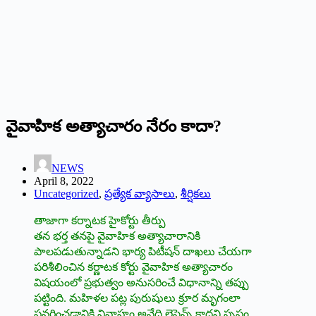
వైవాహిక అత్యాచారం నేరం కాదా?
NEWS
April 8, 2022
Uncategorized
,
ప్రత్యేక వ్యాసాలు
,
శీర్షికలు
తాజాగా కర్నాటక హైకోర్టు తీర్పు
తన భర్త తనపై వైవాహిక అత్యాచారానికి
పాలపడుతున్నాడని భార్య పిటీషన్ దాఖలు చేయగా
పరిశీలించిన కర్ణాటక కోర్టు వైవాహిక అత్యాచారం
విషయంలో ప్రభుత్వం అనుసరించే విధానాన్ని తప్పు
పట్టింది. మహిళల పట్ల పురుషులు క్రూర మృగంలా
ప్రవర్తించడానికి వివాహం అనేది లైసెన్స్ కాదని స్పష్టం