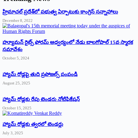
‌హ్రిమాచల్‌ ‌ప్రదేశ్‌లో పభుత్వ ఏర్పాటుకు కాంగ్రెస్‌ ‌సన్నాహాలు
December 8, 2022
హ్యూమన్‌ రైట్స్‌ ఫోరమ్‌ ఆధ్వర్యంలో నేడు బాలగోపాల్‌ 15వ స్మారక
సమావేశం
October 5, 2024
హ్యామ్‌ రోడ్లపై తుది ప్రపోజల్స్‌ పంపండి
August 25, 2025
హ్యామ్‌ రోడ్లకు రేపు టెండరు నోటిఫికేషన్‌
October 15, 2025
హ్యామ్‌ రోడ్లకు త్వరలో టెండర్లు
July 3, 2025