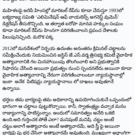
మహిళలపై జరిపే హింసల్లో మారిటల్‌ రేప్‌ను కూడా చేరుస్తూ 1993లో
ఐక్యరాజ్య సమితి ‘ఎలిమినేషన్‌ ఆఫ్‌ వాయలెన్స్‌ అగనెస్ట్‌ వుమెన్‌’
డిక్లరేషన్‌ తీసుకొచ్చింది. ఆ తర్వాత ఐరోపా మానవ హక్కుల సంఘం
కూడా మారిటల్‌ రేప్‌ను హింసగా పరిగణించాలని ప్రపంచ దేశాలకు
పిలుపునిచ్చింది. మరొక పక్క
2012లో మనదేశంలో నిర్భయ ఉదంతం అనంతరం క్రిమినల్‌ చట్టాలను
సమీక్షించేందుకు నియమించిన జస్టిస్‌ జే.ఎస్‌.వర్మ త్రిసభ్య కమిటీ వైవాహిక
అత్యాచారానికి గల మినహాయింపు తొలగించాలి అని ప్రభుత్వానికి
సిఫారసు చేసింది అయినా ప్రభుత్వం నుంచి స్పందనలేదు.అయినా కూడా
వైవాహిక అత్యాచారాన్ని నేరంగా పరిగణించాలంటూ న్యాయస్ధానాల్లో
ఇంకా అనేక పిటిషన్లు న్యాయస్ధానాలు లో దాఖలు అవుతూనే
ఉన్నాయి.
భర్తలు తమ భార్యలపై తమ అధికారాన్ని ఉపయోగించుకునే ఒప్పందంలో
భాగంగా ఆ చట్టాలు పుట్టుకొచ్చాయి. కానీ, స్వాతంత్ర్యం వచ్చాక మనం
రాజ్యాంగాన్ని పాటిస్తు‍న్నాం. అందులో సమానత్వం అనేది ఒకటి
ఉంది.అది గుర్తించక పోతే ఎలా? మనిషంటే మనిషి. చట్టం అంటే
చట్టం.అలాగే అత్యాచారం అంటే అత్యాచారమే, అది స్త్రీ పై అయినా
భార్యపై పు భర్త చేసినా అత్యాచారమే అవుతుంది. ముఖ్యంగా అర్ధాంగిగా