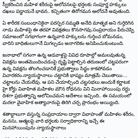
స్వీకరించిన మహిళ శరీరంపై ఆలోచనలపై భర్తలకు సంపూర్ణ హక్కులు
దఖలు పడ్డాయనే భావన.. కచ్చితంగా తిరోగమన ఆలోచనే అవుతుంది.
ఏ శారీరక సంబంధానికైనా పరస్పర సమ్మతి అనేది మాతృక అని గుర్తెరిగిన
నాడు మహిళపై ఈ తరహా వివక్షతలు కొనసాగవు.
సంప్రదాయం పేరుచెప్పి
సమాజంలో సగభాగంగా ఉన్నవారి హక్కులను గుర్తించ బోమనడం,
వారిని బాధితులుగానే మిగల్చడం అనాగరికం అనిపించుకుంటుంది.
జనాభాలో సగంగా ఉన్న ఆడవాళ్లపై వివిధ రూపాల్లో అమలవుతున్న
వివక్షను అంతమొందించడంపై దృష్టి పెట్టాల్సిన తరుణంలో చట్టపరంగా
ఉన్న వివక్షను తొలగించడానికే ప్రభుత్వాలు సిద్ధం కాకపోవడం
విచారకరం.న్యాయస్థానాలు చట్టానికి భాష్యం మాత్రమే చెబుతాయి…
చట్టాలను చేయలేవు. ఆ పని చేయాల్సింది చట్టసభలు.అందుకే కర్ణాటక
హై కోర్టు వివాహిత మహిళల మౌన రోధనను విని మినాహాయింపు రద్దు
దిశగా ప్రభుత్వాన్ని ఆలోచించమని ఆదేశాలు ఇచ్చింది.. ఈ సమయంలో
మరలా వైవాహిక అత్యాచారంపై తిరిగి చర్చ ప్రారంభం అయ్యింది.
శతాబ్దాలుగా వస్తున్న సంప్రదాయాల ద్వారా వివాహంతో మహిళల శరీరం,
మనసు, ఆత్మలపై వారి భర్తలకు సర్వాధికారాన్ని ఇచ్చే ఈ
మినహాయింపును న్యాయస్ధానాలు