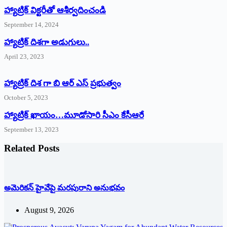
హ్యాట్రిక్‌ ‌విక్టరీతో ఆశీర్వదించండి
September 14, 2024
‌హ్యాట్రిక్‌ ‌దిశగా అడుగులు..
April 23, 2023
హ్యాట్రిక్ దిశ గా బి ఆర్ ఎస్ ప్రభుత్వం
October 5, 2023
హ్యాట్రిక్‌ ‌ఖాయం…మూడోసారి సీఎం కేసీఆరే
September 13, 2023
Related Posts
అమెరికన్ హైవేపై మ‌ర‌పురాని అనుభ‌వం
August 9, 2026