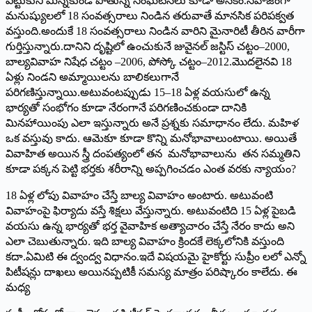
పెట్టుకుని మిన్నకుండి పోతున్న సంఘటనలు కూడా అనేకం.సహజంగా
మనుష్యులలో 18 సంవత్సరాలు నిండిన తరువాతే మానసిక పరిపక్వత
వస్తుంది.అందుకే 18 సంవత్సరాలు నిండిన వారిని మైనారిటీ తీరిన వారీగా
గుర్తిస్తున్నారు.దానిని దృష్టిలో ఉంచుకునే జువైనల్‌ జస్టిస్‌ చట్టం–2000,
బాల్యవివాహ నిషేధ చట్టం –2006, పోస్కో చట్టం–2012.మొదలైనవి 18
ఏళ్లు నిండని అమ్మాయిలను బాలికలుగానే
పరిగణిస్తున్నాయి.అటువంటప్పుడు 15–18 ఏళ్ల వయసులో ఉన్న
భార్యతో సంభోగం కూడా నేరంగానే పరిగణించకుండా దానికి
మినహాయింపు ఎలా ఇస్తున్నారు అనే ప్రశ్నకు సమాధానం లేదు. మహిళ
ఒక వస్తువు కాదు. ఆమెకూ కూడా కొన్ని మనోభావాలుంటాయి. అయితే
వివాహిత అయిన స్త్రీ దంపత్యంలో తన మనోభావాలును తన సమ్మతిని
కూడా పక్కన పెట్టి భర్తకు శరీరాన్ని అప్పగించడం ఎంత వరకు న్యాయం?
18 ఏళ్ల లోపు వివాహం చేస్తే బాల్య వివాహం అంటారు. అటువంటి
వివాహంపై ఫిర్యాదు వస్తే శిక్షలు వేస్తున్నారు. అటువంటిది 15 ఏళ్ల పైబడి
వయసు ఉన్న భార్యతో భర్త వైవాహిక అత్యాచారం చేస్తే నేరం కాదు అని
ఎలా చెబుతున్నారు. ఇది బాల్య వివాహం క్రిందకే లెక్కలోనికి వస్తుంది
కదా.ఏమిటి ఈ ద్వంద్వ విధానం.ఇదే విషయమై హైకోర్టు సుప్రీం లలో ఎన్నో
పిటీషన్లు దాఖలు అయినప్పటికీ సమస్య మాత్రం పరిష్కారం కాలేదు. ఈ
మధ్య