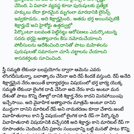
చేసింది. ఏ వివాహ వ్యవస్థ కూడా పురుషులకు ప్రత్యేక
హక్కులు లేదా క్రూరమైన మృగంలా మారడానికి లైసెన్స్
ఇవ్వకూడదు.. అది శిక్షార్హమైంది.. అతడు భర్త అయినప్పటికీ
శిక్షార్హుడే
’
అని హైకోర్టు ఉత్తర్వుల్లో
పేర్కొంటూ
బలవంత
పెట్టినట్టు ఆరోపణలు ఎదుర్కొంటున్న
సదరు భర్తపై అత్యాచారం కేసు నమోదుచేయాలని
పోలీసులను ఆదేశించింది.దానితో పాటు మహిళలను
పురుషులతో సమానంగా చూసే చట్టాలను చేయాలని
శాసనకర్తలకు సూచించింది.
స్త్రీ సమ్మతి లేకుండా బలప్రయోగం ద్వారా ఆమెను ఎవరు
లొంగదీసుకున్నా, బలాత్కారం చేసినా అది రేప్‌ కిందకే వస్తుంది. రేప్ అనేది
శిక్షార్హమైన నేరం.అయితే భార్యాభర్తలు విషయంలో భర్త భార్య యొక్క
సమ్మతి లేకుండా లైంగిక దాడి చేసినా అది నేరం కాదు అంటూ మన
దేశంతో పాటు కొన్ని దేశాల్లో దానికి శిక్షార్హ నేరం కాదని మినహాయింపు
ఇచ్చేసాయి. అది వైవాహిక అత్యాచారం మాత్రమే అంటూ దానిని
ముద్దుగా దానిని మారిటల్ రేప్ అని నామకరణం కూడా చేశారు.అంటే
వివాహితురాలు కాని స్త్రీ విషయంలో లైంగిక దాడి రేప్ గా పేర్కొన్నది
వివాహితురాలి విషయానికి వచ్చేసరికి అది శిక్షార్హం కాని మారిటల్ రేప్ గా
రూపాంతరం చెందింది.దీని ప్రకారం సంబంధాన్ని బట్టి మనతో పాటు కొన్ని