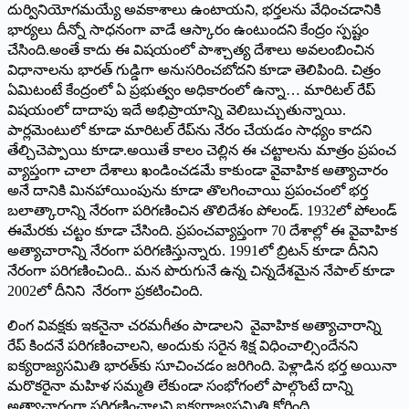
దుర్వినియోగమయ్యే అవకాశాలు ఉంటాయని, భర్తలను వేధించడానికి
భార్యలు దీన్నో సాధనంగా వాడే ఆస్కారం ఉంటుందని కేంద్రం స్పష్టం
చేసింది.అంతే కాదు ఈ విషయంలో పాశ్చాత్య దేశాలు అవలంబించిన
విధానాలను భారత్‌ గుడ్డిగా అనుసరించబోదని కూడా తెలిపింది. చిత్రం
ఏమిటంటే కేంద్రంలో ఏ ప్రభుత్వం అధికారంలో ఉన్నా… మారిటల్‌ రేప్‌
విషయంలో దాదాపు ఇదే అభిప్రాయాన్ని వెలిబుచ్చుతున్నాయి.
పార్లమెంటులో కూడా మారిటల్‌ రేప్‌ను నేరం చేయడం సాధ్యం కాదని
తేల్చిచెప్పాయి కూడా.అయితే కాలం చెల్లిన ఈ చట్టాలను మాత్రం ప్రపంచ
వ్యాప్తంగా చాలా దేశాలు ఖండించడమే కాకుండా వైవాహిక అత్యాచారం
అనే దానికి మినహాయింపును కూడా తొలగించాయి ప్రపంచంలో భర్త
బలాత్కారాన్ని నేరంగా పరిగణించిన తొలిదేశం పోలండ్‌. 1932లో పోలండ్‌
ఈమేరకు చట్టం కూడా చేసింది. ప్రపంచవ్యాప్తంగా 70 దేశాల్లో ఈ వైవాహిక
అత్యాచారాన్ని నేరంగా పరిగణిస్తున్నారు. 1991లో బ్రిటన్ కూడా దీనిని
నేరంగా‌ పరిగణించింది.. మన పొరుగునే ఉన్న చిన్నదేశమైన నేపాల్ కూడా‌
2002లో దీనిని నేరంగా ప్రకటించింది.
లింగ వివక్షకు ఇకనైనా చరమగీతం పాడాలని వైవాహిక అత్యాచారాన్ని
రేప్ కిందనే పరిగణించాలని, అందుకు సరైన శిక్ష విధించాల్సిందేనని
ఐక్యరాజ్యసమితి భారత్‌కు సూచించడం జరిగింది. పెళ్లాడిన భర్త అయినా
మరొకరైనా మహిళ సమ్మతి లేకుండా సంభోగంలో పాల్గొంటే దాన్ని
అత్యాచారంగా పరిగణించాలని ఐక్యరాజ్యసమితి కోరింది