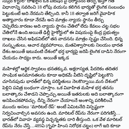
సుప్రీం కోర్టులో దాఖలైన ఒక పిటీషన్ పై ధర్మాసనం తీర్పు ఇస్తూ గత
విధానాన్ని సవరించి 18 లోపు వయసు కలిగిన భార్యతో లైంగిక సంబంధం
పెట్టుకుంటే అది నేరమని తేల్చింది. కానీ 18 తర్వాత జరిగే వైవాహిక
అత్యాచారం కూడా నేరమే అని మాత్రం న్యాయ స్ధానం తీర్పు
చెప్పలేదు.కారణం అది న్యాయ స్ధానం చేతిలో లేదు కేవలం చట్ట సభల
చేతిలోనే ఉంది.అయితే ఢిల్లీ హైకోర్టులో ఈ విషయంపై కేంద్ర ప్రభుత్వం
దాఖలు చేసిన అఫిడవిట్‌లో తన వాదనను మాత్రం స్పష్టం చేసింది. భిన్న
సంస్కృతులు, ఆచార వ్యవహారాలు, మతవిశ్వాసాలకు నిలయం భారత
దేశం.అయితే ఇటువంటి దేశంలో భర్త భార్యపై జరిపే లైంగిక దాడిని నేరంగా
చేయడం సాధ్యం కాదు. అయితే ఇక్కడ
మహిళల్లో ఆర్థిక స్వావలం భనతక్కువ. అక్షరాస్యత, పేదరికం తదితర
సాంఘిక అసమానతలను కూడా అధికమే వీటిని దృష్టిలో పెట్టుకొని
చూసినపుడు భారత్‌లో భిన్న పరిస్థితులు నెలకొన్నాయి.మన దేశంలో
పెళ్లిని పవిత్ర బంధంగా చూస్తాం. ఒక వివాహిత మహిళ భర్త తనను
బలాత్కారం చేశాడని చెప్పొచ్చు.అయితే ఇతరులకు అది బలాత్కారంగా
అనిపించకపోవచ్చు. దీన్ని నేరంగా చేయాలనే అంశాన్ని పరిశీలించే
ముందు అసలు ‘మారిటల్‌ రేప్‌’ అంటే ఏమిటనేది విస్పష్టంగా
నిర్వచించాల్సిన అవసరం ఉంది. మారిటల్‌ రేప్‌ను నేరంగా పరిగణిస్తే…
భారత్‌లో వివాహ వ్యవస్థ విచ్ఛన్నతకు దారి తీస్తుంది. ఒక వేళ మారిటల్‌
రేప్‌ను నేరం చేస్తే…489ఏ (గృహ హింస నిరోధక చట్టం) లాగే ఇది కూడా