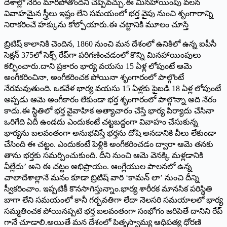
దేశాల్లో నేరం మారిపోతోందని చెప్పవచ్చు.ఈ మినహాయింపు వలన
వివాహమైన స్త్రీలు ఇష్టం లేని సమయంలో భర్త వైపు నుంచి శృంగారాన్ని
నిరాకరించే హక్కును కోల్పోయారు.ఈ చట్టానికి మూలం చూస్తే
బ్రిటిష్ కాలానికి చెందిన, 1860 నుంచి మన దేశంలో ఉనికిలో ఉన్న ఐపీసీ
సెక్షన్ 375లో సెక్స్ రేప్‌గా పరిగణించడంలో కొన్ని మినహాయింపులు
కల్పించారు.దాని ప్రకారం భార్య వయసు 15 ఏళ్ల లోపుంటే ఆమె
అంగీకరించినా, అంగీకరించక పోయినా శృంగారంలో పాల్గొంటే
నేరమవుతుంది. ఒకవేళ భార్య వయసు 15 ఏళ్లకు పైబడి 18 ఏళ్ల లోపుంటే
అప్పడు ఆమె అంగీకారం లేకుండా భర్త శృంగారంలో పాల్గొన్నా అది నేరం
కాదు.ఈ స్ధితిలో భర్త వైవాహిక అత్యాచారం చేస్తే భార్య పిర్యాదు చేసినా
ఒరిగేది ఏదీ ఉండదు ఎందుకంటే చట్టబద్ధంగా వివాహం చేసుకున్న
భార్యను బలవంతంగా అనుభవిస్తే భర్తను దోషి అనడానికి వీలు లేకుండా
చేసింది ఈ చట్టం. ఎందుకంటే పెళ్లికి అంగీకరించడం ద్వారా ఆమె తనకు
తాను భర్తకు సమర్పించుకుంది. దీని నుంచి ఆమె వెనక్కి మళ్లడానికి
వీల్లేదు’ అని ఈ చట్టం అభిప్రాయం. ఆంగ్లేయుల పాలనలో ఉన్న
చాలాదేశాల్లానే మనం కూడా బ్రిటిష్‌ వారి ‘కామన్‌ లా’ నుంచి దీన్ని
స్వీకరించాం. ఇప్పటికీ కొనసాగిస్తున్నాం.భార్య శారీరక మానసిక పరిస్ధితి
బాగా లేని సమయంలో కానీ గర్భవతిగా లేదా నెలసరి సమయాలలో భార్య
సమ్మతించక పోయినప్పటి భర్త బలవంతంగా సంభోగం జరిపితే దానిని రేప్
గానే చూడాలి.అయితే మన దేశంలో పితృస్వామ్య ఆధిపత్య ధోరణి