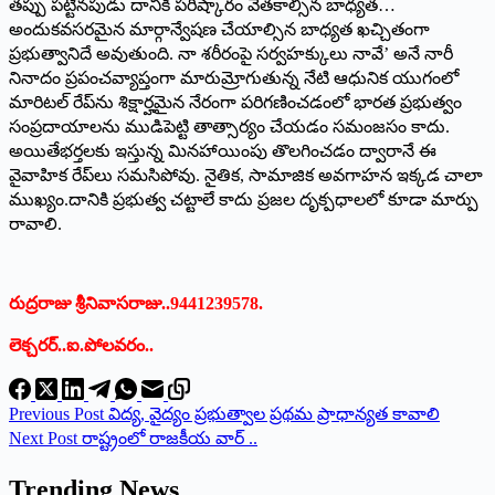
తప్పు పట్టినపుడు దానికి పరిష్కారం వెతకాల్సిన బాధ్యత…
అందుకవసరమైన మార్గాన్వేషణ చేయాల్సిన బాధ్యత ఖచ్చితంగా
ప్రభుత్వానిదే అవుతుంది. నా శరీరంపై సర్వహక్కులు నావే’ అనే నారీ
నినాదం ప్రపంచవ్యాప్తంగా మారుమ్రోగుతున్న నేటి ఆధునిక యుగంలో
మారిటల్‌ రేప్‌ను శిక్షార్హమైన నేరంగా పరిగణించడంలో భారత ప్రభుత్వం
సంప్రదాయాలను ముడిపెట్టి తాత్సార్యం చేయడం సమంజసం కాదు.
అయితేభర్తలకు ఇస్తున్న మినహాయింపు తొలగించడం ద్వారానే ఈ
వైవాహిక రేప్‌లు సమసిపోవు. నైతిక, సామాజిక అవగాహన ఇక్కడ చాలా
ముఖ్యం.దానికి ప్రభుత్వ చట్టాలే కాదు ప్రజల దృక్పధాలలో కూడా మార్పు
రావాలి.
రుద్రరాజు శ్రీనివాసరాజు..9441239578.
లెక్చరర్..ఐ.పోలవరం..
Previous
Post
విద్య, వైద్యం ప్రభుత్వాల ప్రథమ ప్రాధాన్యత కావాలి
Next
Post
రాష్ట్రంలో రాజకీయ వార్‌ ..
Trending News