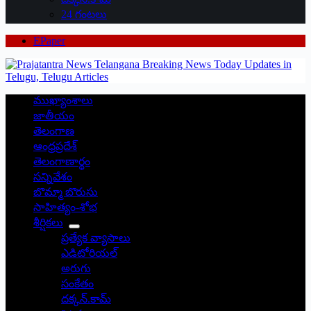
24 గంటలు
EPaper
ముఖ్యాంశాలు
జాతీయం
తెలంగాణ
ఆంధ్రప్రదేశ్
తెలంగాణార్థం
సన్నివేశం
బొమ్మా బొరుసు
సాహిత్యం-శోభ
శీర్షికలు
ప్రత్యేక వ్యాసాలు
ఎడిటోరియల్
అరుగు
సంకేతం
దక్కన్.కామ్