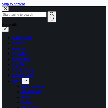
Skip to content
No results
ముఖ్యాంశాలు
జాతీయం
తెలంగాణ
ఆంధ్రప్రదేశ్
తెలంగాణార్థం
సన్నివేశం
బొమ్మా బొరుసు
సాహిత్యం-శోభ
శీర్షికలు
ప్రత్యేక వ్యాసాలు
ఎడిటోరియల్
అరుగు
సంకేతం
దక్కన్.కామ్