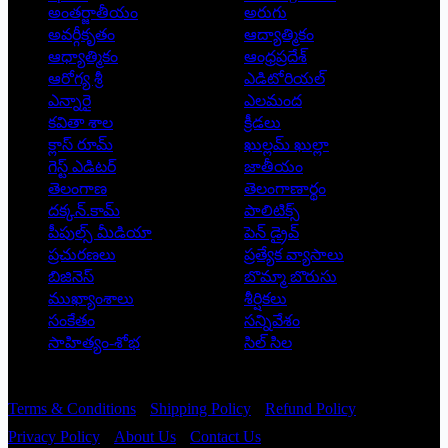
అంతర్జాతీయం
అరుగు
అవర్గీకృతం
ఆద్యాత్మికం
ఆధ్యాత్మికం
ఆంధ్రప్రదేశ్
ఆరోగ్య శ్రీ
ఎడిటోరియల్
ఎన్నారై
ఎలమంద
కవితా శాల
క్రీడలు
క్లాస్ రూమ్
ఖుల్లమ్ ఖుల్లా
గెస్ట్ ఎడిటర్
జాతీయం
తెలంగాణ
తెలంగాణార్థం
దక్కన్.కామ్
పాలిటిక్స్
పీపుల్స్ ‌మీడియా
పెన్ డ్రైవ్
ప్రచురణలు
ప్రత్యేక వ్యాసాలు
బిజినెస్
బొమ్మా బొరుసు
ముఖ్యాంశాలు
శీర్షికలు
సంకేతం
సన్నివేశం
సాహిత్యం-శోభ
సిల్ సిల
Copyright © 2026 - Prajatantra
Terms & Conditions
Shipping Policy
Refund Policy
Privacy Policy
About Us
Contact Us