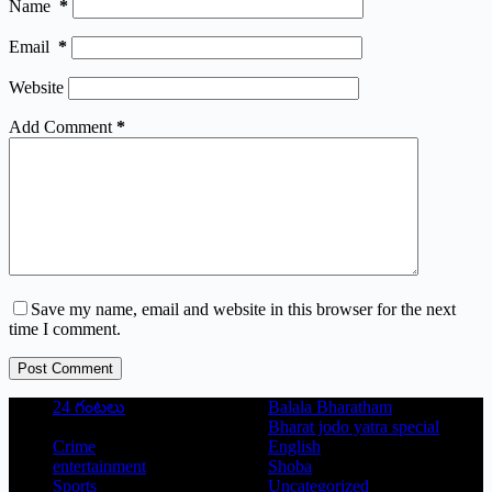
Name
*
Email
*
Website
Add Comment
*
Save my name, email and website in this browser for the next
time I comment.
Post Comment
24 గంటలు
Balala Bharatham
Bharat jodo yatra special
Crime
English
entertainment
Shoba
Sports
Uncategorized