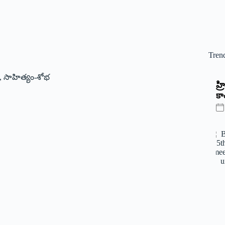
Tren
,
సాహిత్యం-శోభ
‌హ
కాం