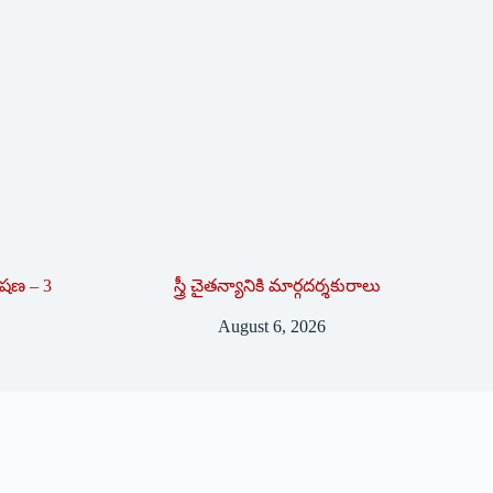
లేషణ – 3
స్త్రీ చైతన్యానికి మార్గదర్శకురాలు
August 6, 2026