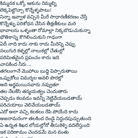
కిమ్మనక ఒక్కో ఆకును రెమ్మల్ని
లెక్కపెట్టొచ్చా కొన్నేళ్ళపాటు!
నిన్నా ఇవ్వాళ వచ్చిన మీరే సాధారణీకరణం చేస్తే
కొన్నేళ్ళు పరిశోధన చేసిన తీక్షణీకులు మరి
భావాలను ఒళ్ళంతా రోమాల్లా నిక్కబొడుచుకున్నా
భౌతికాన్ని కౌగిలించుకుని గాఢంగా
ఏదీ నాది కాదు నాకు రాదు మీరెన్ని చెప్పు
నలుగురి కళ్ళల్లో నాలుకల్లో చేతుల్లో
పరిమితమైన ప్రపంచం కాదు ఇది
చాపకింద నీరు…
తగలంగానే మొహాలు బుద్ధి విప్పారుతాయి
ఒప్పుకోలు విమర్శల ఆవలి పొరల్లో
అది అర్థమయినవారు నవ్వుతూ
తల నేలకేసి తన్మయత్వం చెందుతారు
చెప్పడం కలవడం ఇవన్నీ నెట్టివేయబడతాయ్‌
‌పరిచయాలు వెలివేయబడతాయ్‌
ఎదో అలా వచ్చి కలకలం రేపి పోయేది కాదు
అజరామరంగా తలకింద దిండై నిద్దురపుచ్చుతుంది
ఏ ఉన్నత శిఖర లోయల్లోనో తీసుకెళ్ళి వదిలేస్తుంది
ఇక పరిణామం చెందడమే మన వంతు