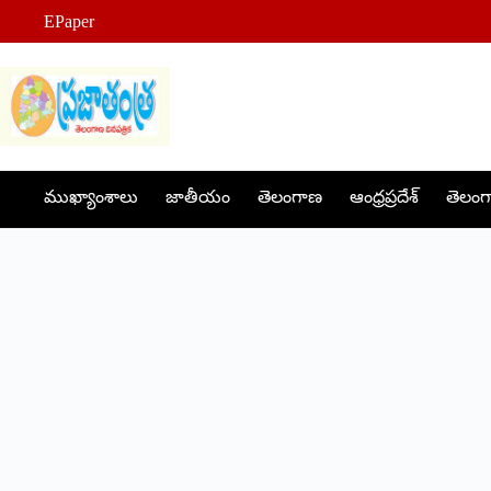
Skip
EPaper
to
content
ముఖ్యాంశాలు
జాతీయం
తెలంగాణ
ఆంధ్రప్రదేశ్
తెలంగా