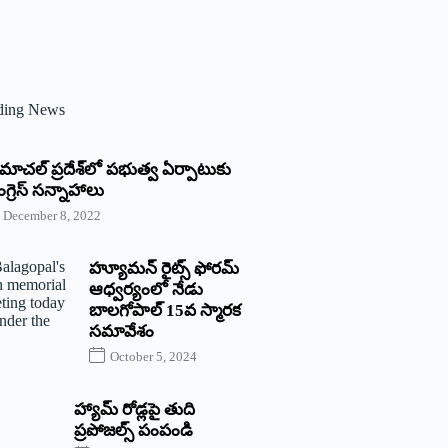
ding News
్రిమాచల్‌ ‌ప్రదేశ్‌లో పభుత్వ ఏర్పాటుకు
గ్రెస్‌ ‌సన్నాహాలు
December 8, 2022
హ్యూమన్‌ రైట్స్‌ ఫోరమ్‌
ఆధ్వర్యంలో నేడు
బాలగోపాల్‌ 15వ స్మారక
సమావేశం
October 5, 2024
హ్యామ్‌ రోడ్లపై తుది
ప్రపోజల్స్‌ పంపండి