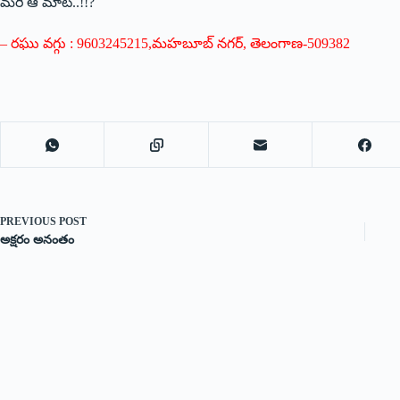
మరి ఆ మాట..!!?
– రఘు వగ్గు : 9603245215,మహబూబ్‌ ‌నగర్‌, ‌తెలంగాణ-509382
PREVIOUS
POST
అక్షరం అనంతం