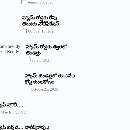
August 25, 2025
హ్యామ్‌ రోడ్లకు రేపు
టెండరు నోటిఫికేషన్‌
October 15, 2025
హ్యామ్‌ రోడ్లకు త్వరలో
టెండర్లు
July 3, 2025
హ్యామ్‌ ‌టెండర్లలో రూ.8వేల
కోట్ల కుంభకోణం
October 25, 2025
యాపీ హొలీ….
March 17, 2022
యాపీ బర్త్ ‌డే… హరీష్‌రావు..!