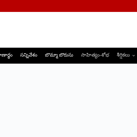
ణార్థం
సన్నివేశం
బొమ్మా బొరుసు
సాహిత్యం-శోభ
శీర్షికలు