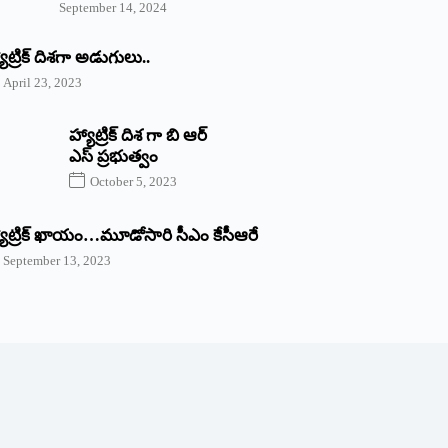
September 14, 2024
యాట్రిక్‌ ‌దిశగా అడుగులు..
April 23, 2023
హ్యాట్రిక్ దిశ గా బి ఆర్
ఎస్ ప్రభుత్వం
October 5, 2023
యాట్రిక్‌ ‌ఖాయం…మూడోసారి సీఎం కేసీఆరే
September 13, 2023