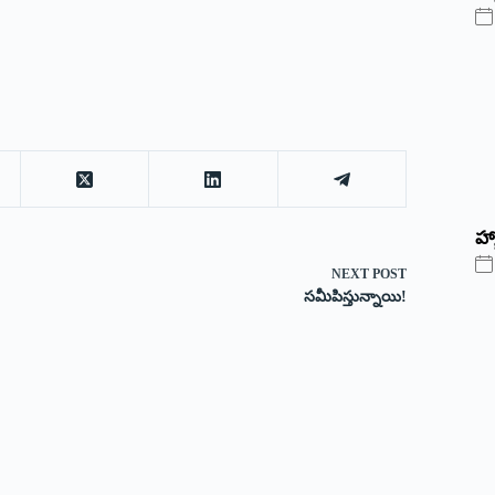
హ్
NEXT
POST
సమీపిస్తున్నాయి!