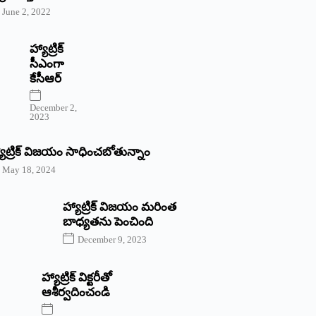
June 2, 2022
హ్యాట్రిక్‌
‌సీఎంగా
కేసీఆర్‌
December 2,
2023
యాట్రిక్‌ విజయం సాధించబోతున్నాం
May 18, 2024
హ్యాట్రిక్ విజయం మరింత
బాధ్యతను పెంచింది
December 9, 2023
హ్యాట్రిక్‌ ‌విక్టరీతో
ఆశీర్వదించండి