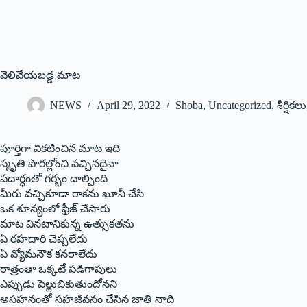
వెలివేయబడ్డ మాట
NEWS
April 29, 2022
Shoba
,
Uncategorized
,
శీర్షికలు
పూర్తిగా వికటించిన మాట ఇది
స్మృతి పొరల్లోంచి వచ్చినదైనా
పదార్థంతో గర్భం దాల్చింది
మీరు వచ్చికూడా రాకను ఖూనీ చేసి
ఒక శూన్యంలో ఫ్రీజ్‌ ‌చేసారు
మాట వినటానికున్న ఉత్సుకతను
ఏ రహదారి చెప్పలేదు
ఏ వ్యోమనౌక కనరాలేదు
రాత్రంతా ఒక్కటే పడిగాపులు
ఎప్పుడు పెల్లుబికుతుందోనని
అసహనంతో సహజీవనం చేసిన జాతి నాది