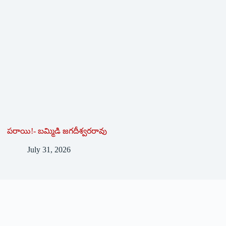
పరాయి!- బమ్మిడి జగదీశ్వరరావు
July 31, 2026