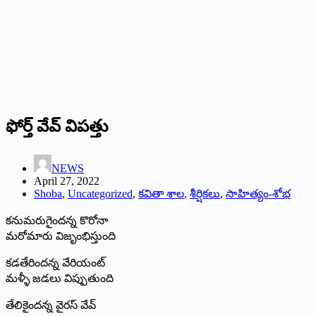
ఫోర్త్ ‌వేవ్‌ ‌విపత్తు
NEWS
April 27, 2022
Shoba
,
Uncategorized
,
కవితా శాల
,
శీర్షికలు
,
సాహిత్యం-శోభ
కనుమరుగైందన్న కొరోనా
మరోమారు విజృంభిస్తుంది
కడతేరిందన్న వేరియంట్‌
‌మళ్ళీ జడలు విప్పుతుంది
తేలికైందన్న వైరస్‌ ‌వేవ్‌