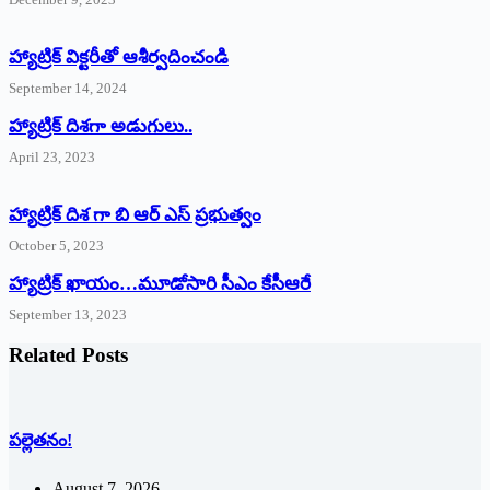
హ్యాట్రిక్‌ ‌విక్టరీతో ఆశీర్వదించండి
September 14, 2024
‌హ్యాట్రిక్‌ ‌దిశగా అడుగులు..
April 23, 2023
హ్యాట్రిక్ దిశ గా బి ఆర్ ఎస్ ప్రభుత్వం
October 5, 2023
హ్యాట్రిక్‌ ‌ఖాయం…మూడోసారి సీఎం కేసీఆరే
September 13, 2023
Related Posts
పల్లెతనం!
August 7, 2026