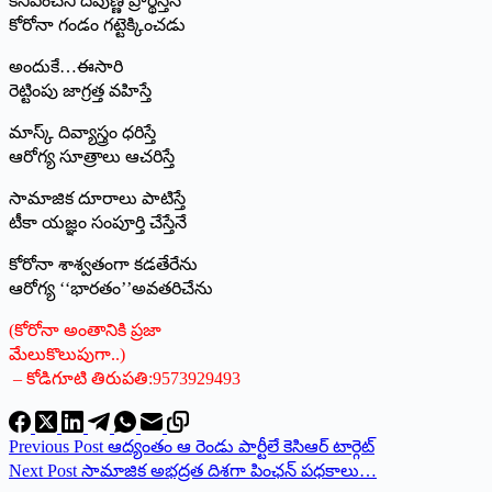
కనిపించని దేవుణ్ణి ప్రార్థిస్తేనే
కోరోనా గండం గట్టెక్కించడు
అందుకే…ఈసారి
రెట్టింపు జాగ్రత్త వహిస్తే
మాస్క్ ‌దివ్యాస్త్రం ధరిస్తే
ఆరోగ్య సూత్రాలు ఆచరిస్తే
సామాజిక దూరాలు పాటిస్తే
టీకా యజ్ఞం సంపూర్తి చేస్తేనే
కోరోనా శాశ్వతంగా కడతేరేను
ఆరోగ్య ‘‘భారతం’’అవతరిచేను
(కోరోనా అంతానికి ప్రజా
మేలుకొలుపుగా..)
– కోడిగూటి తిరుపతి:9573929493
Previous
Post
ఆద్యంతం ఆ రెండు పార్టీలే కెసిఆర్‌ ‌టార్గెట్‌
Next
Post
సామాజిక అభద్రత దిశగా పింఛన్‌ ‌పధకాలు…