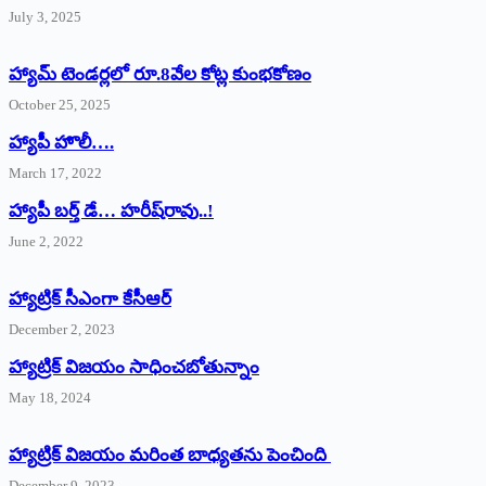
July 3, 2025
హ్యామ్‌ ‌టెండర్లలో రూ.8వేల కోట్ల కుంభకోణం
October 25, 2025
హ్యాపీ హొలీ….
March 17, 2022
హ్యాపీ బర్త్ ‌డే… హరీష్‌రావు..!
June 2, 2022
హ్యాట్రిక్‌ ‌సీఎంగా కేసీఆర్‌
December 2, 2023
హ్యాట్రిక్‌ విజయం సాధించబోతున్నాం
May 18, 2024
హ్యాట్రిక్ విజయం మరింత బాధ్యతను పెంచింది
December 9, 2023