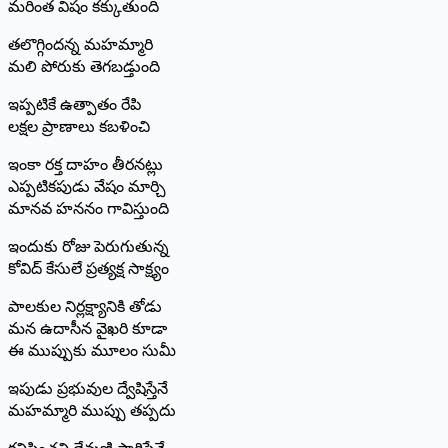
‌మరింత విషం కక్కుతుంది
తలొగ్గిందన్న మహమ్మారి
మలి పోరుకు తెగబడ్తుంది
ఇప్పటికే ఉత్పాతం రేపి
లక్షల ప్రాణాలు కబళించి
ఇంకా రక్త దాహం తీరనట్లు
ఎప్పటికపుడు వేషం మార్చి
మానవ హననం గావిస్తుంది
ఇందుకు రోజు పెరుగుతున్న
కోవిద్‌ ‌కేసులే ప్రత్యక్ష సాక్ష్యం
పాలకుల నిర్లక్ష్యానికి తోడు
మన ఉదాసీన వైఖరి కూడా
ఈ ముప్పుకు మూలం సుమీ
ఇపుడు ప్రభువుల ద్వేషిస్తేనే
మహమ్మారి ముప్పు తప్పదు