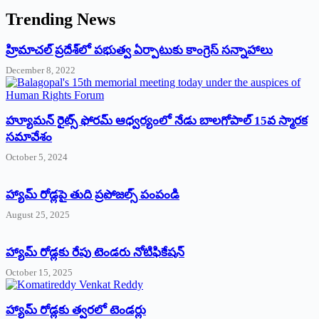
Trending News
‌హ్రిమాచల్‌ ‌ప్రదేశ్‌లో పభుత్వ ఏర్పాటుకు కాంగ్రెస్‌ ‌సన్నాహాలు
December 8, 2022
హ్యూమన్‌ రైట్స్‌ ఫోరమ్‌ ఆధ్వర్యంలో నేడు బాలగోపాల్‌ 15వ స్మారక
సమావేశం
October 5, 2024
హ్యామ్‌ రోడ్లపై తుది ప్రపోజల్స్‌ పంపండి
August 25, 2025
హ్యామ్‌ రోడ్లకు రేపు టెండరు నోటిఫికేషన్‌
October 15, 2025
హ్యామ్‌ రోడ్లకు త్వరలో టెండర్లు