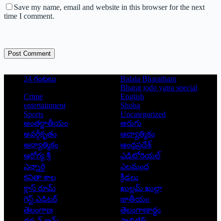
Save my name, email and website in this browser for the next
time I comment.
Post Comment
24 గంటలు
Balala Bharatham
Bharat jodo yatra special
Crime
English
entertainment
Shoba
Sports
Uncategorized
అంతర్జాతీయం
అరుగు
అవర్గీకృతం
ఆద్యాత్మికం
ఆధ్యాత్మికం
ఆంధ్రప్రదేశ్
ఆరోగ్య శ్రీ
ఎడిటోరియల్
ఎన్నారై
ఎలమంద
కవితా శాల
క్రీడలు
క్లాస్ రూమ్
ఖుల్లమ్ ఖుల్లా
గెస్ట్ ఎడిటర్
జాతీయం
తెలంగాణ
తెలంగాణార్థం
దక్కన్.కామ్
పాలిటిక్స్