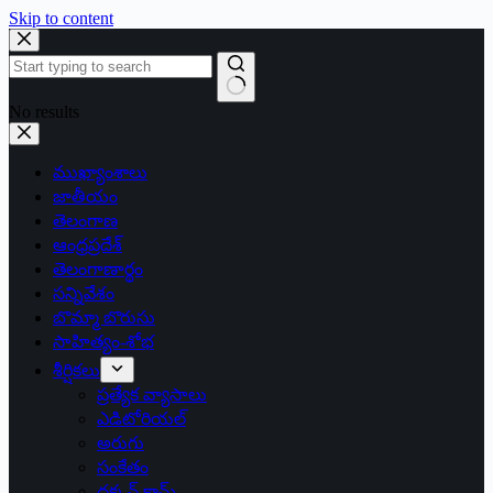
Skip to content
No results
ముఖ్యాంశాలు
జాతీయం
తెలంగాణ
ఆంధ్రప్రదేశ్
తెలంగాణార్థం
సన్నివేశం
బొమ్మా బొరుసు
సాహిత్యం-శోభ
శీర్షికలు
ప్రత్యేక వ్యాసాలు
ఎడిటోరియల్
అరుగు
సంకేతం
దక్కన్.కామ్