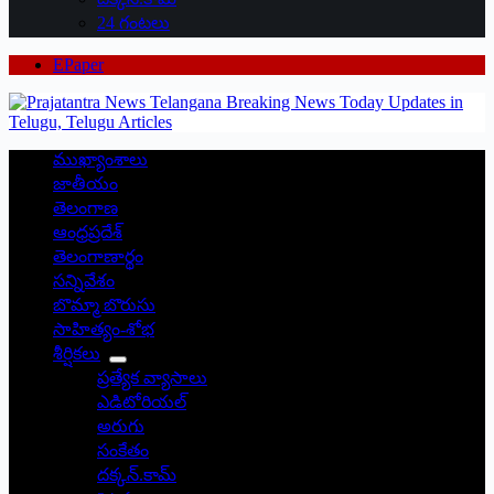
24 గంటలు
EPaper
ముఖ్యాంశాలు
జాతీయం
తెలంగాణ
ఆంధ్రప్రదేశ్
తెలంగాణార్థం
సన్నివేశం
బొమ్మా బొరుసు
సాహిత్యం-శోభ
శీర్షికలు
ప్రత్యేక వ్యాసాలు
ఎడిటోరియల్
అరుగు
సంకేతం
దక్కన్.కామ్