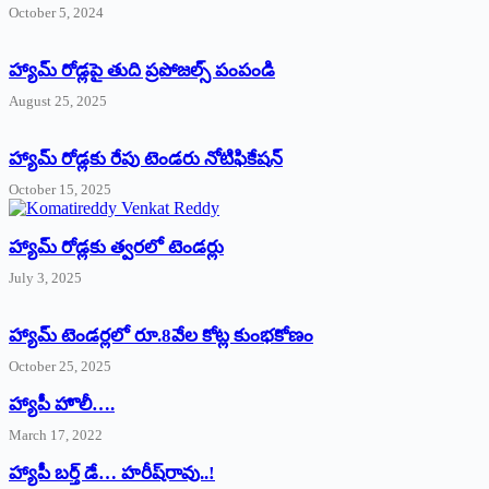
October 5, 2024
హ్యామ్‌ రోడ్లపై తుది ప్రపోజల్స్‌ పంపండి
August 25, 2025
హ్యామ్‌ రోడ్లకు రేపు టెండరు నోటిఫికేషన్‌
October 15, 2025
హ్యామ్‌ రోడ్లకు త్వరలో టెండర్లు
July 3, 2025
హ్యామ్‌ ‌టెండర్లలో రూ.8వేల కోట్ల కుంభకోణం
October 25, 2025
హ్యాపీ హొలీ….
March 17, 2022
హ్యాపీ బర్త్ ‌డే… హరీష్‌రావు..!