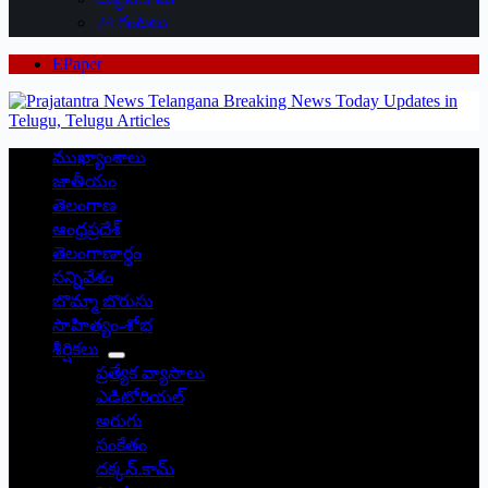
24 గంటలు
EPaper
ముఖ్యాంశాలు
జాతీయం
తెలంగాణ
ఆంధ్రప్రదేశ్
తెలంగాణార్థం
సన్నివేశం
బొమ్మా బొరుసు
సాహిత్యం-శోభ
శీర్షికలు
ప్రత్యేక వ్యాసాలు
ఎడిటోరియల్
అరుగు
సంకేతం
దక్కన్.కామ్