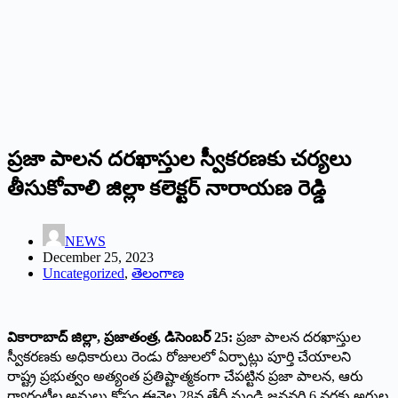
ప్రజా పాలన దరఖాస్తుల స్వీకరణకు చర్యలు
తీసుకోవాలి జిల్లా కలెక్టర్ నారాయణ రెడ్డి
NEWS
December 25, 2023
Uncategorized
,
తెలంగాణ
వికారాబాద్ జిల్లా, ప్రజాతంత్ర, డిసెంబర్ 25:
ప్రజా పాలన దరఖాస్తుల
స్వీకరణకు అధికారులు రెండు రోజులలో ఏర్పాట్లు పూర్తి చేయాలని
రాష్ట్ర ప్రభుత్వం అత్యంత ప్రతిష్టాత్మకంగా చేపట్టిన ప్రజా పాలన, ఆరు
గ్యారంటీల అమలు కోసం ఈనెల 28వ తేదీ నుండి జనవరి 6 వరకు అర్హుల