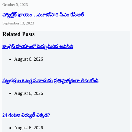
October 5, 2023
హ్యాట్రిక్‌ ‌ఖాయం…మూడోసారి సీఎం కేసీఆరే
September 13, 2023
Related Posts
కాంగ్రెస్ హయాంలో పెచ్చుమీరిన అవినీతి
August 6, 2026
పట్టభద్రుల ఓటర్ల నమోదును ప్రతిష్ఠాత్మకంగా తీసుకోండి
August 6, 2026
24 గంటల విద్యుత్ ఎక్కడ?
August 6, 2026