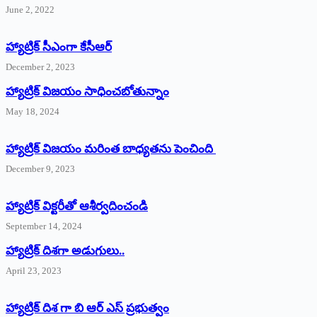
June 2, 2022
హ్యాట్రిక్‌ ‌సీఎంగా కేసీఆర్‌
December 2, 2023
హ్యాట్రిక్‌ విజయం సాధించబోతున్నాం
May 18, 2024
హ్యాట్రిక్ విజయం మరింత బాధ్యతను పెంచింది
December 9, 2023
హ్యాట్రిక్‌ ‌విక్టరీతో ఆశీర్వదించండి
September 14, 2024
‌హ్యాట్రిక్‌ ‌దిశగా అడుగులు..
April 23, 2023
హ్యాట్రిక్ దిశ గా బి ఆర్ ఎస్ ప్రభుత్వం