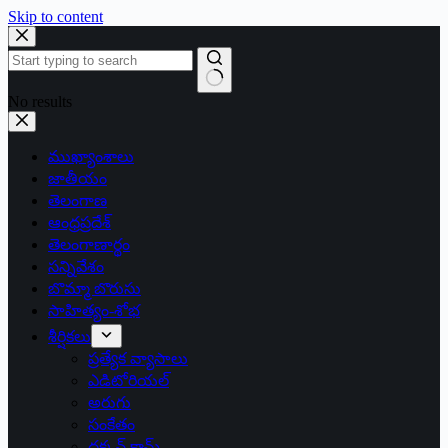
Skip to content
No results
ముఖ్యాంశాలు
జాతీయం
తెలంగాణ
ఆంధ్రప్రదేశ్
తెలంగాణార్థం
సన్నివేశం
బొమ్మా బొరుసు
సాహిత్యం-శోభ
శీర్షికలు
ప్రత్యేక వ్యాసాలు
ఎడిటోరియల్
అరుగు
సంకేతం
దక్కన్.కామ్