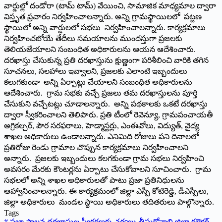
వార్డుల్లో దండోరా (టామ్ టామ్) వేయించి, సామాజిక మాధ్యమాల ద్వారా
విస్తృత ప్రచారం నిర్వహించాలన్నారు. అన్ని గ్రామస్థాయిలలో పట్టణ
స్థాయిలో అన్ని వార్డులలో సభలు నిర్వహించాలన్నారు. కార్యక్రమాలు
నిర్వహించబోయే తేదీలు సమయాలను ముందస్తుగా ప్రజలకు
తెలియజేయాలని సంబంధిత అధికారులను ఆయన ఆదేశించారు.
దరఖాస్తు చేసుకున్న ప్రతి దరఖాస్తును క్షుణ్ణంగా పరిశీలించి వారికి తగిన
సూచనలు, సలహాలు ఇవ్వాలని, ప్రజలకు ఎలాంటి ఇబ్బందులు
కలుగకుండా అన్ని ఏర్పాట్లు చేయాలని సంబంధిత అధికారులను
ఆదేశించారు. గ్రామ సభకు వచ్చే ప్రజలు తమ దరఖాస్తులను పూర్తి
చేసుకుని వచ్చేటట్లు చూడాలన్నారు. అన్ని పథకాలకు ఒకటే దరఖాస్తు
ద్వారా స్వీకరించాలని తెలిపారు. ప్రతి టీంలో రెవెన్యూ, గ్రామపంచాయతీ
అగ్రికల్చర్, పౌర సరఫరాలు, హెడ్మాస్టర్లు, ఎంఈవోలు, విద్యుత్, వైద్య
శాఖల అధికారులు ఉండాలన్నారు. ఎనిమిది రోజులు పని దినాలలో
ప్రతిరోజు రెండు గ్రామాల చొప్పున కార్యక్రమాలు నిర్వహించాలని
అన్నారు. ప్రజలకు ఇబ్బందులు కలగకుండా గ్రామ సభలు నిర్వహించి
అవసరం మేరకు కౌంటర్లను ఏర్పాటు చేసుకోవాలని సూచించారు. గ్రామ
సభలలో అన్ని శాఖల అధికారులతో పాటు ప్రజా ప్రతినిధులను
ఆహ్వానించాలన్నారు. ఈ కార్యక్రమంలో జిల్లా ఎస్పీ కోటిరెడ్డి, డీఎస్పీలు,
జిల్లా అధికారులు మండల స్థాయి అధికారులు తదితరులు పాల్గొన్నారు.
Tags
#
ప్రజా పాలన దరఖాస్తుల స్వీకరణకు చర్యలు తీసుకోవాలి జిల్లా కలెక్టర్