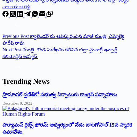
నారాయణ రెడ్డి
Previous
Post
క్యాలెండర్ ను ఆవిష్కరించిన మాజీ మంత్రి, ఎమ్మెల్యే
హరీష్ రావు
Next
Post
మంత్రి కొండ సురేఖను కలిసిన జిల్లా మైనార్టీ ఇన్చార్జ్
కలిమోద్దీన్ అహ్మద్
Trending News
‌హ్రిమాచల్‌ ‌ప్రదేశ్‌లో పభుత్వ ఏర్పాటుకు కాంగ్రెస్‌ ‌సన్నాహాలు
December 8, 2022
హ్యూమన్‌ రైట్స్‌ ఫోరమ్‌ ఆధ్వర్యంలో నేడు బాలగోపాల్‌ 15వ స్మారక
సమావేశం