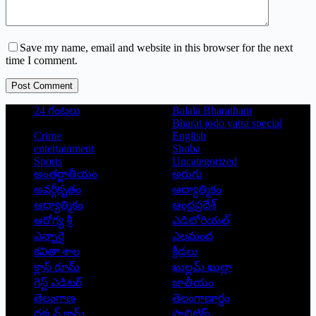
Save my name, email and website in this browser for the next
time I comment.
Post Comment
24 గంటలు
Balala Bharatham
Bharat jodo yatra special
Crime
English
entertainment
Shoba
Sports
Uncategorized
అంతర్జాతీయం
అరుగు
అవర్గీకృతం
ఆద్యాత్మికం
ఆధ్యాత్మికం
ఆంధ్రప్రదేశ్
ఆరోగ్య శ్రీ
ఎడిటోరియల్
ఎన్నారై
ఎలమంద
కవితా శాల
క్రీడలు
క్లాస్ రూమ్
ఖుల్లమ్ ఖుల్లా
గెస్ట్ ఎడిటర్
జాతీయం
తెలంగాణ
తెలంగాణార్థం
దక్కన్.కామ్
పాలిటిక్స్