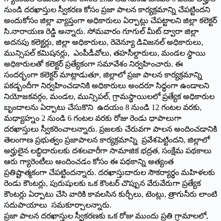
నుండి దరఖాస్తుల స్వీకరణ కోసం ప్రజా పాలన కార్యక్రమాన్ని చేపట్టిందని
అందుకోసం జిల్లా వ్యాప్తంగా అధికారులు ఏర్పాట్లు చేపట్టాలని జిల్లా కలెక్టర్
సి.నారాయణ రెడ్డి అన్నారు. సోమవారం గూగుల్ మీట్ ద్వారా జిల్లా
అదనపు కలెక్టర్లు, జిల్లా అధికారులు, రెవెన్యూ డివిజనల్ అధికారులు,
మున్సిపల్ కమిషనర్లు, ఎంపీడీవోలు, తహసీల్దారులు, మండల స్థాయి
అధికారులతో కలెక్టర్ ప్రత్యేకంగా సమావేశం నిర్వహించారు. ఈ
సందర్భంగా కలెక్టర్ మాట్లాడుతూ, జిల్లాలో ప్రజా పాలన కార్యక్రమాన్ని
పకడ్బందీగా నిర్వహించడానికి అధికారులు అందరూ సిద్ధంగా ఉండాలని
నియోజకవర్గం, మండల, మున్సిపల్, గ్రామస్థాయిలలో ప్రత్యేక అధికారుల
బృందాలను ఏర్పాటు చేసుకొని ఉదయం 8 నుండి 12 గంటల వరకు,
మధ్యాహ్నం 2 నుండి 6 గంటల వరకు రోజు రెండు ధాపాలుగా
దరఖాస్తులు స్వీకరించాలన్నారు. ప్రజలకు చేరువగా పాలన అందించడానికి
తెలంగాణ ప్రభుత్వం ప్రజాపాలన కార్యక్రమాన్ని ప్రవేశపెట్టిందని, జిల్లాలో
అర్హులైన లబ్ధిదారులకు దశలవారీగా సామాజిక భద్రత, సంక్షేమ పథకాలు
ఆరు గ్యారెంటీలు అందించడం కోసం ఈ పథకాన్ని అత్యంత
ప్రతిష్టాత్మకంగా చేపట్టిందన్నారు. దరఖాస్తుదారుల సౌకర్యార్థం మహిళలకు
రెండు కౌంటర్లు, పురుషులకు ఒక కౌంటర్ చొప్పున వేరువేరుగా ప్రత్యేక
కౌంటర్లు ఏర్పాటు చేసి వారికి కావలసిన కుర్చీలు, టెంట్లు, త్రాగునీరు లాంటి
సదుపాయాలు సమకూర్చాలన్నారు.
ప్రజా పాలన దరఖాస్తుల స్వీకరణకు ఒక రోజు ముందు ప్రతి గ్రామాలలో,