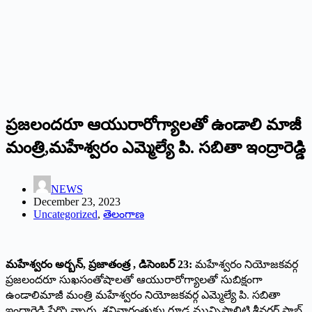
ప్రజలందరూ ఆయురారోగ్యాలతో ఉండాలి మాజీ
మంత్రి,మహేశ్వరం ఎమ్మెల్యే పి. సబితా ఇంద్రారెడ్డి
NEWS
December 23, 2023
Uncategorized
,
తెలంగాణ
మహేశ్వరం అర్బన్, ప్రజాతంత్ర , డిసెంబర్ 23:
మహేశ్వరం నియోజకవర్గ
ప్రజలందరూ సుఖసంతోషాలతో ఆయురారోగ్యాలతో సుబిక్షంగా
ఉండాలిమాజీ మంత్రి మహేశ్వరం నియోజకవర్గ ఎమ్మెల్యే పి. సబితా
ఇంద్రారెడ్డి పేర్కొన్నారు. శనివారంతుక్కుగూడ మున్సిపాలిటి శ్రీనగర్ ఫాబ్