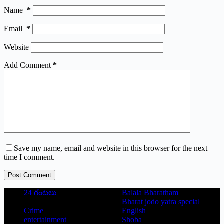
Name
*
Email
*
Website
Add Comment
*
Save my name, email and website in this browser for the next
time I comment.
Post Comment
24 గంటలు
Balala Bharatham
Bharat jodo yatra special
Crime
English
entertainment
Shoba