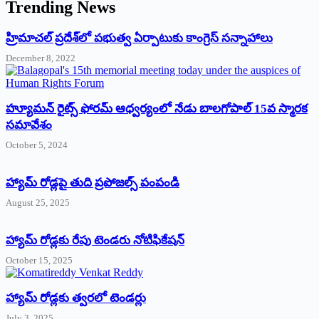
Trending News
‌హ్రిమాచల్‌ ‌ప్రదేశ్‌లో పభుత్వ ఏర్పాటుకు కాంగ్రెస్‌ ‌సన్నాహాలు
December 8, 2022
హ్యూమన్‌ రైట్స్‌ ఫోరమ్‌ ఆధ్వర్యంలో నేడు బాలగోపాల్‌ 15వ స్మారక
సమావేశం
October 5, 2024
హ్యామ్‌ రోడ్లపై తుది ప్రపోజల్స్‌ పంపండి
August 25, 2025
హ్యామ్‌ రోడ్లకు రేపు టెండరు నోటిఫికేషన్‌
October 15, 2025
హ్యామ్‌ రోడ్లకు త్వరలో టెండర్లు
July 3, 2025