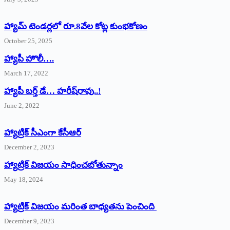
హ్యామ్‌ ‌టెండర్లలో రూ.8వేల కోట్ల కుంభకోణం
October 25, 2025
హ్యాపీ హొలీ….
March 17, 2022
హ్యాపీ బర్త్ ‌డే… హరీష్‌రావు..!
June 2, 2022
హ్యాట్రిక్‌ ‌సీఎంగా కేసీఆర్‌
December 2, 2023
హ్యాట్రిక్‌ విజయం సాధించబోతున్నాం
May 18, 2024
హ్యాట్రిక్ విజయం మరింత బాధ్యతను పెంచింది
December 9, 2023