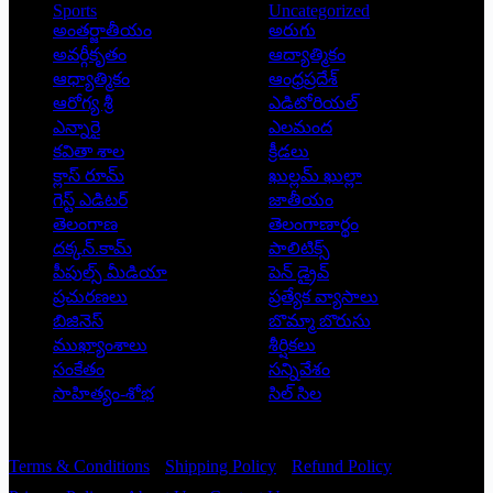
Sports
Uncategorized
అంతర్జాతీయం
అరుగు
అవర్గీకృతం
ఆద్యాత్మికం
ఆధ్యాత్మికం
ఆంధ్రప్రదేశ్
ఆరోగ్య శ్రీ
ఎడిటోరియల్
ఎన్నారై
ఎలమంద
కవితా శాల
క్రీడలు
క్లాస్ రూమ్
ఖుల్లమ్ ఖుల్లా
గెస్ట్ ఎడిటర్
జాతీయం
తెలంగాణ
తెలంగాణార్థం
దక్కన్.కామ్
పాలిటిక్స్
పీపుల్స్ ‌మీడియా
పెన్ డ్రైవ్
ప్రచురణలు
ప్రత్యేక వ్యాసాలు
బిజినెస్
బొమ్మా బొరుసు
ముఖ్యాంశాలు
శీర్షికలు
సంకేతం
సన్నివేశం
సాహిత్యం-శోభ
సిల్ సిల
Copyright © 2026 - Prajatantra
Terms & Conditions
Shipping Policy
Refund Policy