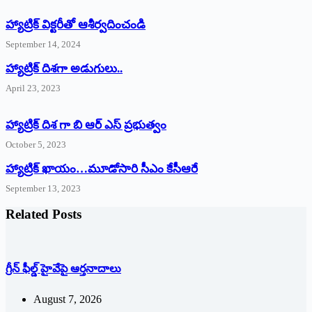
హ్యాట్రిక్‌ ‌విక్టరీతో ఆశీర్వదించండి
September 14, 2024
‌హ్యాట్రిక్‌ ‌దిశగా అడుగులు..
April 23, 2023
హ్యాట్రిక్ దిశ గా బి ఆర్ ఎస్ ప్రభుత్వం
October 5, 2023
హ్యాట్రిక్‌ ‌ఖాయం…మూడోసారి సీఎం కేసీఆరే
September 13, 2023
Related Posts
గ్రీన్ ఫీల్డ్ హైవేపై ఆర్తనాదాలు
August 7, 2026