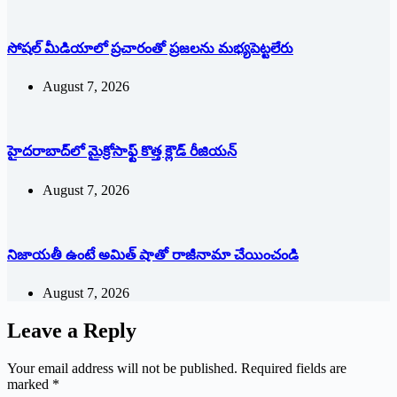
సోషల్‌ ‌మీడియాలో ప్రచారంతో ప్రజలను మభ్యపెట్టలేరు
August 7, 2026
హైదరాబాద్‌లో మైక్రోసాఫ్ట్ ‌కొత్త క్లౌడ్‌ ‌రీజియన్‌
August 7, 2026
నిజాయతీ ఉంటే అమిత్‌ ‌షాతో రాజీనామా చేయించండి
August 7, 2026
Leave a Reply
Your email address will not be published.
Required fields are
marked
*