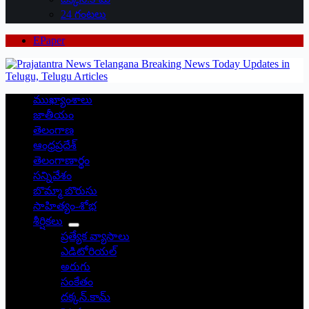
24 గంటలు
EPaper
ముఖ్యాంశాలు
జాతీయం
తెలంగాణ
ఆంధ్రప్రదేశ్
తెలంగాణార్థం
సన్నివేశం
బొమ్మా బొరుసు
సాహిత్యం-శోభ
శీర్షికలు
ప్రత్యేక వ్యాసాలు
ఎడిటోరియల్
అరుగు
సంకేతం
దక్కన్.కామ్