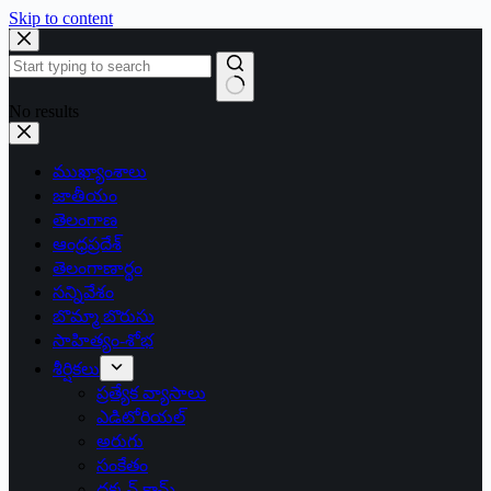
Skip to content
No results
ముఖ్యాంశాలు
జాతీయం
తెలంగాణ
ఆంధ్రప్రదేశ్
తెలంగాణార్థం
సన్నివేశం
బొమ్మా బొరుసు
సాహిత్యం-శోభ
శీర్షికలు
ప్రత్యేక వ్యాసాలు
ఎడిటోరియల్
అరుగు
సంకేతం
దక్కన్.కామ్