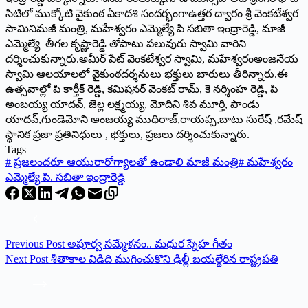
సిటిలో ముక్కోటి వైకుంఠ ఏకాదశి సందర్భంగాఉత్తర ద్వారం శ్రీ వెంకటేశ్వర
సామినిమజీ మంత్రి, మహేశ్వరం ఎమ్మెల్యే పి సబితా ఇంద్రారెడ్డి, మాజీ
ఎమ్మెల్యే తీగల కృష్ణారెడ్డి తోపాటు పలువురు స్వామి వారిని
దర్శించుకున్నారు.అమీర్ పేట్ వెంకటేశ్వర స్వామి, మహేశ్వరంఅంజనేయ
స్వామి ఆలయాలలో వైకుంఠదర్శనులు భక్తులు బారులు తీరిన్నారు.ఈ
ఉత్సవాల్లో పి కార్తీక్ రెడ్డి, కమిషనర్ వెంకట్ రామ్, కె నర్శింహ రెడ్డి, పి
అంబయ్య యాదవ్, జెల్ల లక్ష్మయ్య, మోదిని శివ మూర్తి, పాండు
యాదవ్,గుండెమోని అంజయ్య ముధిరాజ్,రాయప్ప,బాటు సురేష్ ,రమేష్
స్థానిక ప్రజా ప్రతినిధులు , భక్తులు, ప్రజలు దర్శించుకున్నారు.
Tags
#
ప్రజలందరూ ఆయురారోగ్యాలతో ఉండాలి మాజీ మంత్రి
#
మహేశ్వరం
ఎమ్మెల్యే పి. సబితా ఇంద్రారెడ్డి
Previous
Post
అపూర్వ సమ్మేళనం.. మధుర స్నేహ గీతం
Next
Post
శీతాకాల విడిది ముగించుకొని ఢిల్లీ బయల్దేరిన రాష్ట్రపతి