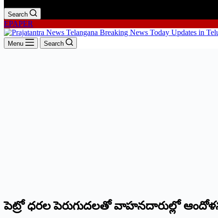
Search
EPAPER
Menu
Search
పెట్రో ధరల పెరుగుదలతో వాహనదారుల్లో ఆందో