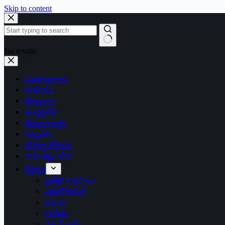
Skip to content
No results
ముఖ్యాంశాలు
జాతీయం
తెలంగాణ
ఆంధ్రప్రదేశ్
తెలంగాణార్థం
సన్నివేశం
బొమ్మా బొరుసు
సాహిత్యం-శోభ
శీర్షికలు
ప్రత్యేక వ్యాసాలు
ఎడిటోరియల్
అరుగు
సంకేతం
దక్కన్.కామ్