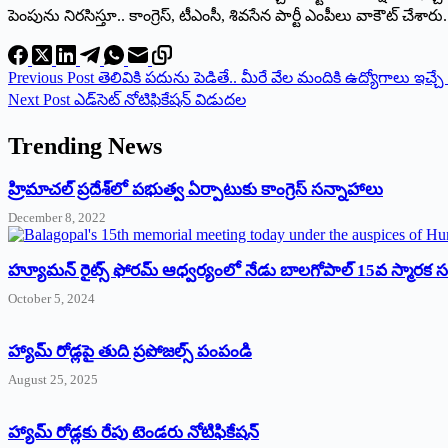
పెంపును నిరసిస్తూ.. కాంగ్రెస్‌, ‌టీఎంసీ, శివసేన పార్టీ ఎంపీలు వాకౌట్‌ ‌చే
Previous
Post
తెలివికి పదును పెడితే.. మీరే వేల మందికి ఉద్యోగాలు ఇచ్చే 
Next
Post
ఎడ్‌సెట్‌ ‌నోటిఫికేషన్‌ ‌విడుదల
Trending News
‌హ్రిమాచల్‌ ‌ప్రదేశ్‌లో పభుత్వ ఏర్పాటుకు కాంగ్రెస్‌ ‌సన్నాహాలు
December 8, 2022
హ్యూమన్‌ రైట్స్‌ ఫోరమ్‌ ఆధ్వర్యంలో నేడు బాలగోపాల్‌ 15వ స్మారక
October 5, 2024
హ్యామ్‌ రోడ్లపై తుది ప్రపోజల్స్‌ పంపండి
August 25, 2025
హ్యామ్‌ రోడ్లకు రేపు టెండరు నోటిఫికేషన్‌