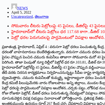
NEWS
April 5, 2022
Uncategorized
,
తెలంగాణ
సోమవారం లీటరు పెట్రోలుపై 45 పైసలు, డీజిల్‌పై 43 పైస
హైదరాబాద్‌లో లీటరు పెట్రోలు ధర 117.68 కాగా..డీజిల్‌ 1
‌పెట్రో ధరల పెరుగుదలపై పార్లమెంటులో విపక్షాల ఆందోళన..
‌ప్రజాతంత్ర, హైదరాబాద్‌, ఏ‌ప్రిల్‌ 4 : ‌వరుసగా పెట్రో ధరలు పెంచుతు
ధరలతో వాహనదారులు బెంబేలెత్తుతున్నారు. వరుసగా చమురు ధరలు పెంచుతూ
పైసల చొప్పున పెంచిన చమురు కంపెనీలు తాజాగా సోమవారం మరో 40 పైసలు వడ
పెరిగింది. తాజా పెంపుతో న్యూ దిల్లీలో పెట్రోల్‌ ‌ధర రూ.103.81, డీజిల్
హైదరాబాద్‌లో పెట్రోల్‌పై 45 పైసలు, డీజిల్‌పై 43 పైసల చొప్పున వడ్డించాయి. 
తేదీ వరకు నిరసన కార్యక్రమాలు నిర్వహించనున్నట్టు సీపీఐ రాష్ట్ర కార్యదర
ధ్వజమెత్తారు. చమురు కంపెనీలతో కుమ్మక్కై ఇష్టారాజ్యంగా ధరలు పెంచుకొ
కేంద్ర కమిటీ పిలుపుమేరకు వారం రోజులపాటు అన్ని జిల్లాలు, మండల కేంద్రా
పెట్రో ధరలపై పార్లమెంటులో విపక్షాల ఆందోళన..చర్చకు పట్టు..లోక్‌సభ నుం
‌రోజు రోజుకూ పెట్రోల్‌, ‌డీజిల్‌ ‌ధరలు పెరుగుతున్న నేపథ్యంలో విపక్షా
దూసుకువెళ్లిన విపక్ష సభ్యులు నినాదాలతో హోరెత్తించారు. ప్రతిపక్ష నేతకు 
అంతకుముందు ఉదయం రూల్‌ 267 ‌కింద చర్చ చేపట్టాలని విపక్షాలు ఇచ్చిన