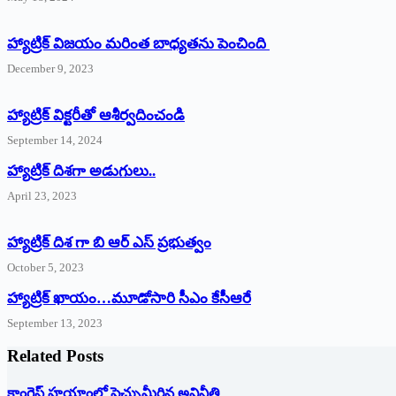
హ్యాట్రిక్ విజయం మరింత బాధ్యతను పెంచింది
December 9, 2023
హ్యాట్రిక్‌ ‌విక్టరీతో ఆశీర్వదించండి
September 14, 2024
‌హ్యాట్రిక్‌ ‌దిశగా అడుగులు..
April 23, 2023
హ్యాట్రిక్ దిశ గా బి ఆర్ ఎస్ ప్రభుత్వం
October 5, 2023
హ్యాట్రిక్‌ ‌ఖాయం…మూడోసారి సీఎం కేసీఆరే
September 13, 2023
Related Posts
కాంగ్రెస్ హయాంలో పెచ్చుమీరిన అవినీతి