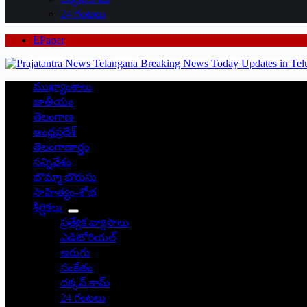
24 గంటలు
EPaper
ముఖ్యాంశాలు
జాతీయం
తెలంగాణ
ఆంధ్రప్రదేశ్
తెలంగాణార్థం
సన్నివేశం
బొమ్మా బొరుసు
సాహిత్యం-శోభ
శీర్షికలు
ప్రత్యేక వ్యాసాలు
ఎడిటోరియల్
అరుగు
సంకేతం
దక్కన్.కామ్
24 గంటలు