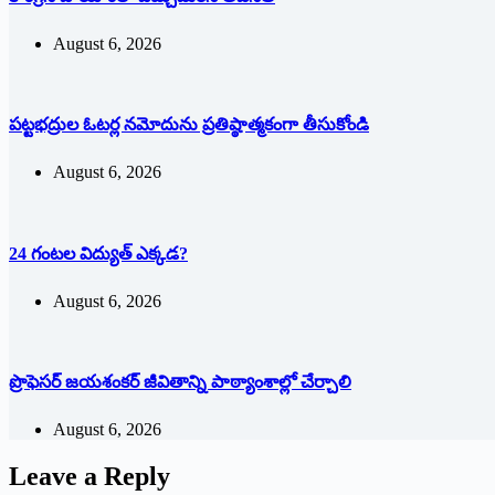
August 6, 2026
పట్టభద్రుల ఓటర్ల నమోదును ప్రతిష్ఠాత్మకంగా తీసుకోండి
August 6, 2026
24 గంటల విద్యుత్ ఎక్కడ?
August 6, 2026
ప్రొఫెసర్ జయశంకర్ జీవితాన్ని పాఠ్యాంశాల్లో చేర్చాలి
August 6, 2026
Leave a Reply