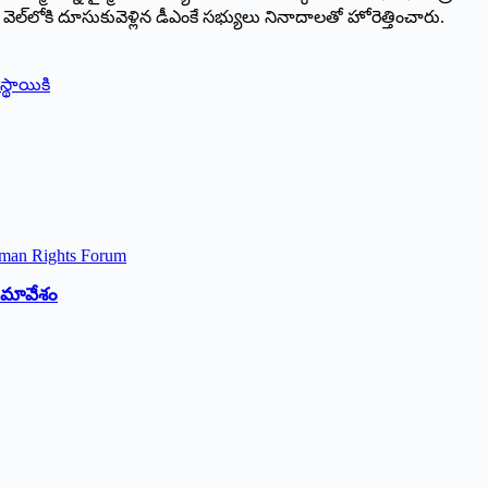
శారు. వెల్‌లోకి దూసుకువెళ్లిన డీఎంకే సభ్యులు నినాదాలతో హోరెత్తించారు.
స్థాయికి
 సమావేశం