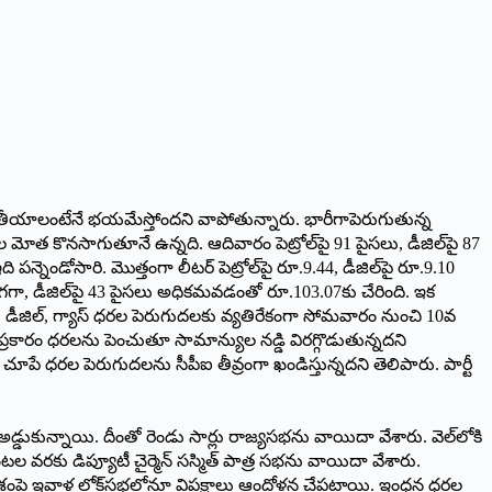
నాలు తీయాలంటేనే భయమేస్తోందని వాపోతున్నారు. భారీగాపెరుగుతున్న
త కొనసాగుతూనే ఉన్నది. ఆదివారం పెట్రోల్‌పై 91 పైసలు, డీజిల్‌పై 87
ోసారి. మొత్తంగా లీటర్‌ ‌పెట్రోల్‌పై రూ.9.44, డీజిల్‌పై రూ.9.10
ు పెరగగా, డీజిల్‌పై 43 పైసలు అధికమవడంతో రూ.103.07కు చేరింది. ఇక
ోల్‌, ‌డీజిల్‌, ‌గ్యాస్‌ ‌ధరల పెరుగుదలకు వ్యతిరేకంగా సోమవారం నుంచి 10వ
థకం ప్రకారం ధరలను పెంచుతూ సామాన్యుల నడ్డి విరగ్గొడుతున్నదని
చూపే ధరల పెరుగుదలను సీపీఐ తీవ్రంగా ఖండిస్తున్నదని తెలిపారు. పార్టీ
 అడ్డుకున్నాయి. దీంతో రెండు సార్లు రాజ్యసభను వాయిదా వేశారు. వెల్‌లోకి
ల వరకు డిప్యూటీ చైర్మెన్‌ ‌సస్మిత్‌ ‌పాత్ర సభను వాయిదా వేశారు.
రో అంశంపై ఇవాళ లోక్‌సభలోనూ విపక్షాలు ఆందోళన చేపట్టాయి. ఇంధన ధరల