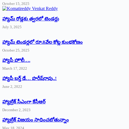
October 15, 2025
హ్యామ్‌ రోడ్లకు త్వరలో టెండర్లు
July 3, 2025
హ్యామ్‌ ‌టెండర్లలో రూ.8వేల కోట్ల కుంభకోణం
October 25, 2025
హ్యాపీ హొలీ….
March 17, 2022
హ్యాపీ బర్త్ ‌డే… హరీష్‌రావు..!
June 2, 2022
హ్యాట్రిక్‌ ‌సీఎంగా కేసీఆర్‌
December 2, 2023
హ్యాట్రిక్‌ విజయం సాధించబోతున్నాం
May 18, 2024