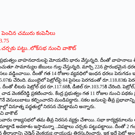
లు పెంచిన చమురు కంపెనీలు
03.75
చర్చకు పట్టు..లోక్‌సభ నుంచి వాకౌట్‌
న్న కేంద్ర ప్రభుత్వం వాహనదారులపై మోయలేని భారం వేస్తున్నది. దీంతో వాహ
 సామాన్యుల జేబులు గుల్ల చేస్తున్నది. మార్చి 22న ప్రారంభమైన ధరల మో
్డించాయి. దీంతో గత 14 రోజుల వ్యవధిలో ఇంధన ధరలు పెరుగడం ఇది పన్నెండ
‌ ‌రూ.95.07కు చేరింది. ముంబైలో పెట్రోల్‌పై 84 పైసలు పెరగడంతో రూ.118.83క
దీంతో లీటరు పెట్రోల్‌ ‌ధర రూ.117.68కి, డీజిల్‌ ‌రూ.103.75కి చేరింది. పెట్ర
్శి చాడ వెంకట్‌రెడ్డి ప్రకటించారు. కేంద్ర ప్రభుత్వం గత 11 రోజుల నుంచి ప
నే వెసులుబాటు కల్పించారని మండిపడ్డారు. సకల జనులపై తీవ్ర ప్రభావాన్ని 
ల్లో వినూత్న పద్ధతుల్లో నిరసన చేపట్టామని అన్నారు.
చి వాకౌట్‌
లు సోమవారం రాజ్యసభలో తమ తీవ్ర నిరసన వ్యక్తం చేశాయి. సభా కార్యక్రమాలను
మాట్లాడే అవకాశం ఇస్తామన్నా ..విపక్షాలు చర్చకు పట్టుపట్టాయి. దీంతో 2 గంట
 తీర్మానాన్ని చైర్మెన్‌ ‌వెంకయ్య నాయుడు తిరస్కరించారు. ఇక ఇదే పెట్