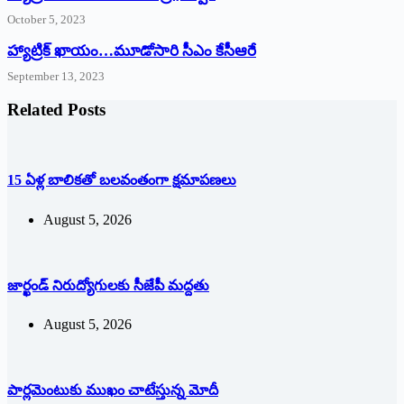
October 5, 2023
హ్యాట్రిక్‌ ‌ఖాయం…మూడోసారి సీఎం కేసీఆరే
September 13, 2023
Related Posts
15 ఏళ్ల బాలికతో బలవంతంగా క్షమాపణలు
August 5, 2026
జార్ఖండ్‌ ‌నిరుద్యోగులకు సీజేపీ మద్దతు
August 5, 2026
పార్లమెంటుకు ముఖం చాటేస్తున్న మోదీ