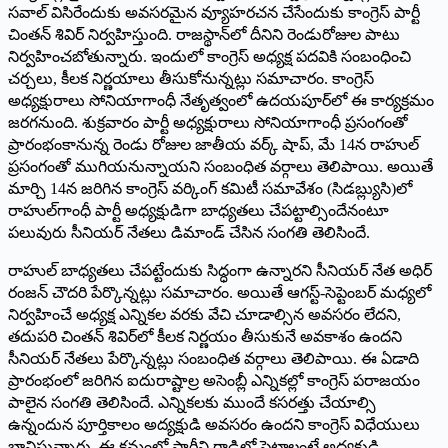
సవాల్‌ ‌విసిరేందుకు అవసరమైన వ్యూహరచన చేసేందుకు కాంగ్రెస్‌ ‌పార్టీ
చింతన్‌ ‌శివిర్‌ ‌నిర్వహిస్తుంది. రాజస్థాన్‌లో దీనిని రెండురోజుల పాటు
నిర్వహించబోతున్నారు. ఇందులో కాంగ్రెస్‌ అధ్యక్ష పదవికి సంబంధించి
చర్చలు, కీలక నిర్ణయాలు తీసుకోనున్నట్లు సమాచారం. కాంగ్రెస్‌
అధ్యక్షురాలు సోనియాగాంధీ నేతృత్వంలో ఉదయపూర్‌లో ఈ కార్యక్రమం
జరగనుంది. శుక్రవారం పార్టీ అధ్యక్షురాలు సోనియాగాంధీ ప్రసంగంతో
ప్రారంభంకానున్న రెండు రోజుల జాతీయ వర్క్ ‌షాప్‌, ‌మే 14న రాహుల్‌
‌ప్రసంగంతో ముగియనున్నాయని సంబంధిత వర్గాలు తెలిపాయి. అయితే
మార్చి 14న జరిగిన కాంగ్రెస్‌ ‌వర్కింగ్‌ ‌కమిటీ సమావేశం (సిడబ్ల్యుసి)లో
రాహుల్‌గాంధీ పార్టీ అధ్యక్షుడిగా బాధ్యతలు చేపట్టాల్సిందేనంటూ
పలువురు సీనియర్‌ ‌నేతలు డిమాండ్‌ ‌చేసిన సంగతి తెలిసిందే.
రాహుల్‌ ‌బాధ్యతలు చేపట్టేందుకు సిద్ధంగా ఉన్నారని సీనియర్‌ ‌నేత అధిర్‌
‌రంజన్‌ ‌చౌదరి పేర్కొన్నట్లు సమాచారం. అయితే ఆగస్ట్-‌సెప్టెంబర్‌ ‌మధ్యలో
నిర్వహించే అధ్యక్ష ఎన్నికల వరకు వేచి చూడాల్సిన అవసరం లేదని,
తదుపరి చింతన్‌ ‌శివిర్‌లో కీలక నిర్ణయం తీసుకునే అవకాశం ఉందని
సీనియర్‌ ‌నేతలు పేర్కొన్నట్లు సంబంధిత వర్గాలు తెలిపాయి. ఈ ఏడాది
ప్రారంభంలో జరిగిన ఐదురాష్టాల్ర అసెంబ్లీ ఎన్నికల్లో కాంగ్రెస్‌ ‌పరాజయం
పాలైన సంగతి తెలిసిందే. ఎన్నికలకు ముందే కసరత్తు చేయాల్సి
ఉన్నందున పూర్తికాలం అద్యక్షుడి అవసరం ఉందని కాంగ్రెస్‌ ‌విధేయులు
భావిస్తున్నారు. ఈ క్రమంలో పార్టీని గాడిలో పెట్టాలంటే అధ్యక్షుడి