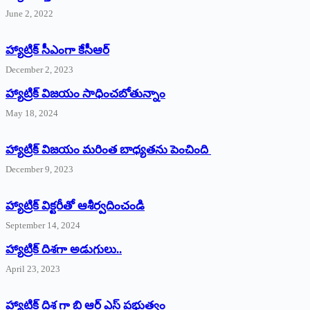
June 2, 2022
హ్యాట్రిక్‌ ‌సీఎంగా కేసీఆర్‌
December 2, 2023
హ్యాట్రిక్‌ విజయం సాధించబోతున్నాం
May 18, 2024
హ్యాట్రిక్ విజయం మరింత బాధ్యతను పెంచింది
December 9, 2023
హ్యాట్రిక్‌ ‌విక్టరీతో ఆశీర్వదించండి
September 14, 2024
‌హ్యాట్రిక్‌ ‌దిశగా అడుగులు..
April 23, 2023
హ్యాట్రిక్ దిశ గా బి ఆర్ ఎస్ ప్రభుత్వం