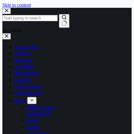
Skip to content
No results
ముఖ్యాంశాలు
జాతీయం
తెలంగాణ
ఆంధ్రప్రదేశ్
తెలంగాణార్థం
సన్నివేశం
బొమ్మా బొరుసు
సాహిత్యం-శోభ
శీర్షికలు
ప్రత్యేక వ్యాసాలు
ఎడిటోరియల్
అరుగు
సంకేతం
దక్కన్.కామ్