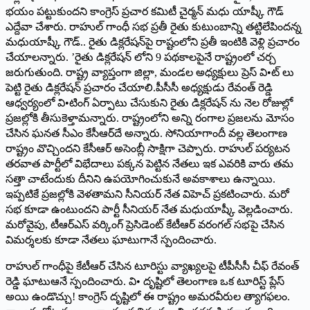
భయం పట్టుకుందని కాంగ్రెస్‌ ‌ప్రచార కమిటీ చైర్మన్‌ ‌మధు యాష్కీ గౌడ్‌
ఎద్దేవా చేశారు. రాహుల్‌ ‌గాంధీ సభ ప్రతీ రైతు కుటుంబాన్ని తట్టిలేపిందన్న
మధుయాష్కీ గౌడ్‌.. ‌రైతు డిక్లరేషన్‌పై రాష్టంలోని ప్రతీ ఇంటికి వెళ్లి ప్రచారం
చేయాలన్నారు. ’రైతు డిక్లరేషన్‌ ‌లోని 9 పథకాలపైనే రాష్ట్రంలో చర్చ
జరుగుతుంది. రాష్ట్ర వ్యాప్తంగా జిల్లా, మండల అధ్యక్షులు ప్రెస్‌ ‌వి•ట్‌ ‌లు
పెట్టి రైతు డిక్లరేషన్‌ ‌ప్రచారం చేయాలి.పీసీసీ అధ్యక్షుడు రేవంత్‌ ‌రెడ్డి
ఆధ్వర్యంలో వి•టింగ్‌ ఏర్పాటు చేసుకుని రైతు డిక్లరేషన్‌ ‌ను నెల రోజుల్లో
ప్రజల్లోకి తీసుకెళ్తామన్నారు. రాష్ట్రంలోని అన్ని రంగాల ప్రజలను మోసం
చేసిన ఘనత సీఎం కేసీఆర్‌దే అన్నారు. సోనియాగాందీ వల్ల తెలంగాణ
రాష్ట్రం వొచ్చిందని కేసీఆర్‌ అసెంబ్లీ సాక్షిగా చెప్పారు. రాహుల్‌ ‌పర్యటన
తరవాత పార్టీలో విభేదాలు పక్కన పెట్టిన నేతలు ఇక ఎవరికి వారు తమ
సత్తా చాటేందుకు దీనిని ఉపయోగించుకునే అవకాశాలు ఉన్నాయి.
ఇప్పటికే ప్రజల్లోకి వెళతామని సీనియర్‌ ‌నేత విహెచ్‌ ‌ప్రకటించారు. మరో
సభ కూడా ఉంటుందని పార్టీ సీనియర్‌ ‌నేత మధుయాష్కీ వెల్లడించారు.
మరోవైపు, టీఆర్‌ఎస్‌ ‌వర్కింగ్‌ ‌ప్రెసిడెంట్‌ ‌కేటీఆర్‌ ‌వరంగల్‌ ‌సభపై చేసిన
విమర్శలకు కూడా నేతలు ఘాటుగానే స్పందించారు.
రాహుల్‌ ‌గాంధీపై కేటీఆర్‌ ‌చేసిన టూరిస్టు వ్యాఖ్యలపై టీపీసీసీ చీఫ్‌ ‌రేవంత్‌
‌రెడ్డి ఘాటుఆనే స్పందించారు. వి• దృష్టిలో తెలంగాణ ఒక టూరిస్ట్ ‌ప్లేస్‌
అయి ఉండొచ్చు! కాంగ్రెస్‌ ‌దృష్టిలో ఈ రాష్ట్రం అమరవీరుల త్యాగఫలం.