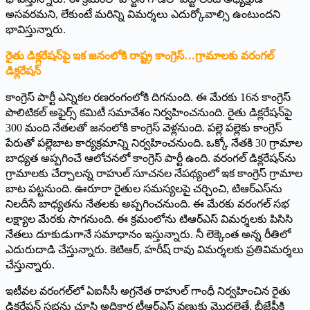
అసవరమని, లేకుంటే మరిన్ని విమర్శలు ఎదుర్కోవాల్సి ఉంటుందని
భావిస్తున్నారు.
రైతు డిక్లరేషన్‌పై ఇక జనంలోకి రాష్ట్ర కాంగ్రెస్‌…‌గ్రామాలకు వరంగల్‌
‌డిక్లరేషన్‌
‌కాంగ్రెస్‌ ‌పార్టీ ఎన్నికల రణరంగంలోకి దిగనుంది. ఈ మేరకు 16న కాంగ్రెస్‌
‌పొలిటికల్‌ అఫైర్స్ ‌కమిటీ సమావేశం నిర్వహించనుంది. రైతు డిక్లరేషన్‌పై
300 మంది నేతలతో జనంలోకి కాంగ్రెస్‌ ‌వెళ్లనుంది. పల్లె పల్లెకు కాంగ్రెస్‌
‌పేరుతో పల్లెబాట కార్యక్రమాన్ని నిర్వహించనుంది. ఒక్కో నేతకి 30 గ్రామాల
బాధ్యత అప్పగించే ఆలోచనలో కాంగ్రెస్‌ ‌పార్టీ ఉంది. వరంగల్‌ ‌డిక్లరేషన్‌ను
గ్రామాలకు చేర్చాలన్న రాహుల్‌ ‌సూచనల నేపథ్యంలో ఇక కాంగ్రెస్‌ ‌గ్రామాల
బాట పట్టనుంది. ఊరూరా రైతుల సమస్యలపై చర్చించి, టిఆర్‌ఎస్‌ను
నిలదీసే బాధ్యతను నేతలకు అప్పగించనుంది. ఈ మేరకు వరంగల్‌ ‌సభ
లక్ష్యాల మేరకు సాగనుంది. ఈ క్రమంలోను టిఆర్‌ఎస్‌ ‌విమర్శలకు పిసిసి
నేతలు దూకుడుగానే సమాధానం ఇస్తున్నారు. నీ లెక్కెంత అన్న రీతిలో
ఎదురుదాడి చేస్తున్నారు. కెటిఆర్‌, ‌హరీష్‌ ‌రావు విమర్శలకు ప్రతివిమర్శలు
చేస్తున్నారు.
ఇటీవల వరంగల్‌లో ఏఐసీసీ అగ్రనేత రాహుల్‌ ‌గాంధీ నిర్వహించిన రైతు
డిక్లరేషన్‌ ‌సభను చూసి అధికార టీఆర్‌ఎస్‌ ‌వణుకు మొదలైతే, బీజేపీకి