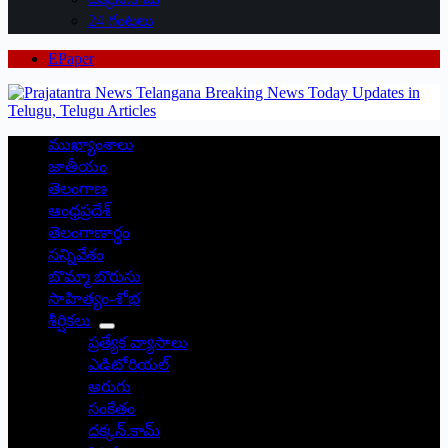
24 గంటలు
EPaper
ముఖ్యాంశాలు
జాతీయం
తెలంగాణ
ఆంధ్రప్రదేశ్
తెలంగాణార్థం
సన్నివేశం
బొమ్మా బొరుసు
సాహిత్యం-శోభ
శీర్షికలు
ప్రత్యేక వ్యాసాలు
ఎడిటోరియల్
అరుగు
సంకేతం
దక్కన్.కామ్