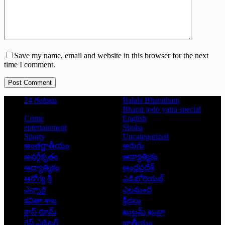
Save my name, email and website in this browser for the next
time I comment.
Post Comment
24 గంటలు
Balala Bharatham
Bharat jodo yatra special
Crime
English
entertainment
Shoba
Sports
Uncategorized
అంతర్జాతీయం
అరుగు
అవర్గీకృతం
ఆద్యాత్మికం
ఆధ్యాత్మికం
ఆంధ్రప్రదేశ్
ఆరోగ్య శ్రీ
ఎడిటోరియల్
ఎన్నారై
ఎలమంద
కవితా శాల
క్రీడలు
క్లాస్ రూమ్
ఖుల్లమ్ ఖుల్లా
గెస్ట్ ఎడిటర్
జాతీయం