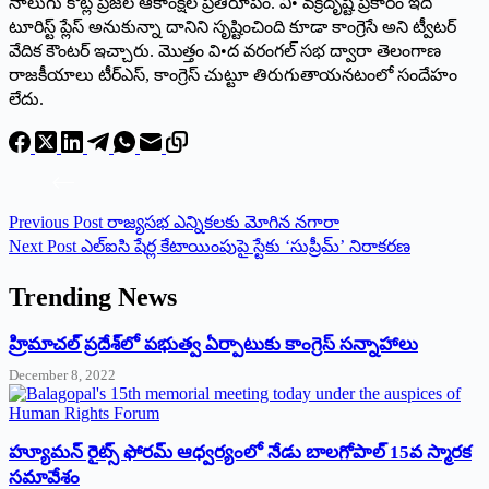
నాలుగు కోట్ల ప్రజల ఆకాంక్షల ప్రతిరూపం. వి• వక్రదృష్టి ప్రకారం ఇది
టూరిస్ట్ ‌ప్లేస్‌ అనుకున్నా దానిని సృష్టించింది కూడా కాంగ్రెసే అని ట్వీటర్‌
‌వేదిక కౌంటర్‌ ఇచ్చారు. మొత్తం వి•ద వరంగల్‌ ‌సభ ద్వారా తెలంగాణ
రాజకీయాలు టీర్‌ఎస్‌, ‌కాంగ్రెస్‌ ‌చుట్టూ తిరుగుతాయనటంలో సందేహం
లేదు.
Previous
Post
రాజ్యసభ ఎన్నికలకు మోగిన నగారా
Next
Post
ఎల్‌ఐసి షేర్ల కేటాయింపుపై స్టేకు ‘సుప్రీమ్‌’ ‌నిరాకరణ
Trending News
‌హ్రిమాచల్‌ ‌ప్రదేశ్‌లో పభుత్వ ఏర్పాటుకు కాంగ్రెస్‌ ‌సన్నాహాలు
December 8, 2022
హ్యూమన్‌ రైట్స్‌ ఫోరమ్‌ ఆధ్వర్యంలో నేడు బాలగోపాల్‌ 15వ స్మారక
సమావేశం