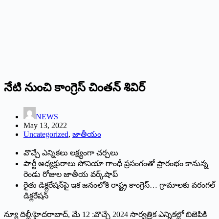
నేటి నుంచి కాంగ్రెస్‌ ‌చింతన్‌ ‌శివిర్‌
NEWS
May 13, 2022
Uncategorized
,
జాతీయం
‌వొచ్చే ఎన్నికలు లక్ష్యంగా చర్చలు
పార్టీ అధ్యక్షురాలు సోనియా గాంధీ ప్రసంగంతో ప్రారంభం కానున్న
రెండు రోజుల జాతీయ వర్క్‌షాప్‌
‌రైతు డిక్లరేషన్‌పై ఇక జనంలోకి రాష్ట్ర కాంగ్రెస్‌…‌ గ్రామాలకు వరంగల్‌
‌‌డిక్లరేషన్‌
‌న్యూ దిల్లీ/హైదరాబాద్‌, ‌మే 12 :వొచ్చే 2024 సార్వత్రిక ఎన్నికల్లో బిజెపికి