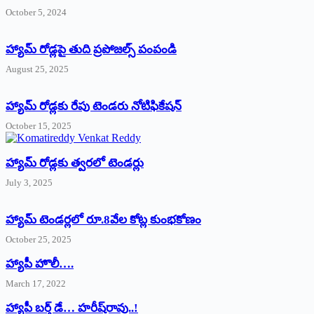
October 5, 2024
హ్యామ్‌ రోడ్లపై తుది ప్రపోజల్స్‌ పంపండి
August 25, 2025
హ్యామ్‌ రోడ్లకు రేపు టెండరు నోటిఫికేషన్‌
October 15, 2025
హ్యామ్‌ రోడ్లకు త్వరలో టెండర్లు
July 3, 2025
హ్యామ్‌ ‌టెండర్లలో రూ.8వేల కోట్ల కుంభకోణం
October 25, 2025
హ్యాపీ హొలీ….
March 17, 2022
హ్యాపీ బర్త్ ‌డే… హరీష్‌రావు..!