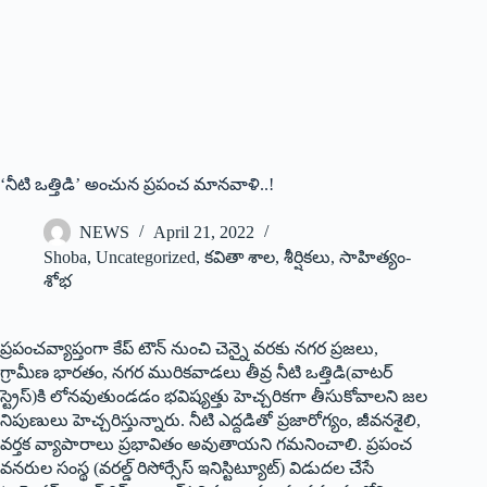
‘‌నీటి ఒత్తిడి’ అంచున ప్రపంచ మానవాళి..!
NEWS
April 21, 2022
Shoba
,
Uncategorized
,
కవితా శాల
,
శీర్షికలు
,
సాహిత్యం-
శోభ
ప్రపంచవ్యాప్తంగా కేప్‌ ‌టౌన్‌ ‌నుంచి చెన్నై వరకు నగర ప్రజలు,
గ్రామీణ భారతం, నగర మురికవాడలు తీవ్ర నీటి ఒత్తిడి(వాటర్‌
‌స్ట్రెస్‌)‌కి లోనవుతుండడం భవిష్యత్తు హెచ్చరికగా తీసుకోవాలని జల
నిపుణులు హెచ్చరిస్తున్నారు. నీటి ఎద్దడితో ప్రజారోగ్యం, జీవనశైలి,
వర్తక వ్యాపారాలు ప్రభావితం అవుతాయని గమనించాలి. ప్రపంచ
వనరుల సంస్థ (వరల్డ్ ‌రిసోర్సేస్‌ ఇనిస్టిట్యూట్‌) ‌విడుదల చేసే