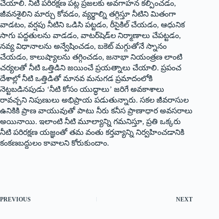
చేయాలి. నీటి పరిరక్షణ పట్ల ప్రజలకు అవగాహన కల్పించడం,
జీవనశైలిని మార్చు కోవడం, వ్యర్థాల్ని తగ్గిస్తూ నీటిని మితంగా
వాడటం, వర్షపు నీటిని ఒడిసి పట్టడం, రీసైకిల్‌ ‌చేయడం, ఆధునిక
సాగు పద్దతులను వాడడం, వాటర్‌షెడ్‌ల నిర్మాణాలు చేపట్టడం,
నవ్య విధానాలను అన్వేషించడం, బకెట్‌ ‌మగ్గుతోనే స్నానం
చేయడం, కాలుష్యాలను తగ్గించడం, జనాభా నియంత్రణ లాంటి
చర్యలతో నీటి ఒత్తిడిని జయించే ప్రయత్నాలు చేయాలి. ప్రపంచ
దేశాల్లో నీటి ఒత్తిడితో మానవ మనుగడ ప్రమాదంలోకి
నెట్టబడినపుడు ‘నీటి కోసం యుద్ధాలు’ జరిగే అవకాశాలు
రావచ్చని నిపుణులు అభిప్రాయ పడుతున్నారు. సకల జీవరాసుల
ఉనికికి ప్రాణ వాయువుతో పాటు నీరు కనీస ప్రాణాధార అవసరాలు
అయినాయి. ఇలాంటి నీటి మూల్యాన్ని గమనిస్తూ, ప్రతి ఒక్కరు
నీటి పరిరక్షణ యజ్ఞంతో తమ వంతు కర్తవ్యాన్ని నిర్వహించడానికి
కంకణబద్దులం కావాలని కోరుకుందాం.
PREVIOUS
NEXT