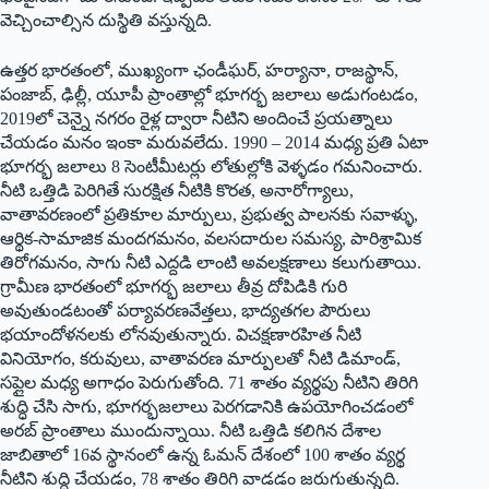
వెచ్చించాల్సిన దుస్థితి వస్తున్నది.
ఉత్తర భారతంలో, ముఖ్యంగా ఛండీఘర్‌, ‌హర్యానా, రాజస్థాన్‌,
‌పంజాబ్‌, ‌ఢిల్లీ, యూపీ ప్రాంతాల్లో భూగర్భ జలాలు అడుగంటడం,
2019లో చెన్నై నగరం రైళ్ల ద్వారా నీటిని అందించే ప్రయత్నాలు
చేయడం మనం ఇంకా మరువలేదు. 1990 – 2014 మధ్య ప్రతి ఏటా
భూగర్భ జలాలు 8 సెంటీమీటర్లు లోతుల్లోకి వెళ్ళడం గమనించారు.
నీటి ఒత్తిడి పెరిగితే సురక్షిత నీటికి కొరత, అనారోగ్యాలు,
వాతావరణంలో ప్రతికూల మార్పులు, ప్రభుత్వ పాలనకు సవాళ్ళు,
ఆర్థిక-సామాజిక మందగమనం, వలసదారుల సమస్య, పారిశ్రామిక
తిరోగమనం, సాగు నీటి ఎద్దడి లాంటి అవలక్షణాలు కలుగుతాయి.
గ్రామీణ భారతంలో భూగర్భ జలాలు తీవ్ర దోపిడికి గురి
అవుతుండటంతో పర్యావరణవేత్తలు, భాద్యతగల పౌరులు
భయాందోళనలకు లోనవుతున్నారు. విచక్షణారహిత నీటి
వినియోగం, కరువులు, వాతావరణ మార్పులతో నీటి డిమాండ్‌,
‌సప్లైల మధ్య అగాధం పెరుగుతోంది. 71 శాతం వ్యర్థపు నీటిని తిరిగి
శుద్ధి చేసి సాగు, భూగర్భజలాలు పెరగడానికి ఉపయోగించడంలో
అరబ్‌ ‌ప్రాంతాలు ముందున్నాయి. నీటి ఒత్తిడి కలిగిన దేశాల
జాబితాలో 16వ స్థానంలో ఉన్న ఓమన్‌ ‌దేశంలో 100 శాతం వ్యర్థ
నీటిని శుద్ధి చేయడం, 78 శాతం తిరిగి వాడడం జరుగుతున్నది.