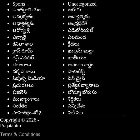
Sports
Uncategorized
అంతర్జాతీయం
అరుగు
అవర్గీకృతం
ఆద్యాత్మికం
ఆధ్యాత్మికం
ఆంధ్రప్రదేశ్
ఆరోగ్య శ్రీ
ఎడిటోరియల్
ఎన్నారై
ఎలమంద
కవితా శాల
క్రీడలు
క్లాస్ రూమ్
ఖుల్లమ్ ఖుల్లా
గెస్ట్ ఎడిటర్
జాతీయం
తెలంగాణ
తెలంగాణార్థం
దక్కన్.కామ్
పాలిటిక్స్
పీపుల్స్ ‌మీడియా
పెన్ డ్రైవ్
ప్రచురణలు
ప్రత్యేక వ్యాసాలు
బిజినెస్
బొమ్మా బొరుసు
ముఖ్యాంశాలు
శీర్షికలు
సంకేతం
సన్నివేశం
సాహిత్యం-శోభ
సిల్ సిల
Copyright © 2026 -
Prajatantra
Terms & Conditions