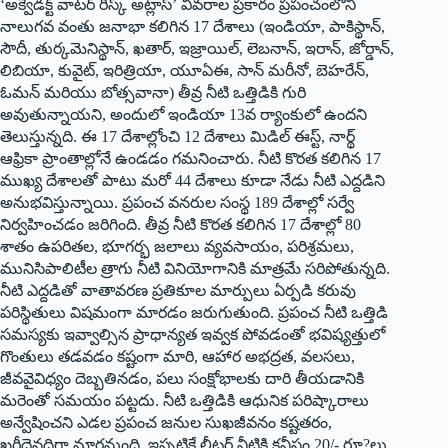
‘అక్వెడక్ట్ ‌వాటర్‌ ‌రిస్క్ అట్లాస్‌’ ‌వివరాల ప్రకారం ప్రపంచంలోని
నాలుగవ వంతు జనాభా కలిగిన 17 దేశాలు (ఇండియా, పాకిస్థాన్‌,
‌సౌదీ, తుర్కమెనిస్థాన్‌, ‌ఖతార్‌, ఇ‌జ్రాయిల్‌, ‌లెబనాన్‌, ఇరాన్‌, ‌జోర్డాన్‌,
‌లిబియా, కువైట్‌, ఇరిత్రియా, యూఏఈ, సాన్‌ ‌మరీనో, బెహరేన్‌,
ఓమన్‌ ‌మరియు బోత్సవానా) తీవ్ర నీటి ఒత్తిడికి గురి
అవుతున్నాయని, అందులో ఇండియా 13వ ర్యాంకులో ఉందని
తెలుస్తున్నది. ఈ 17 దేశాల్లోంచి 12 దేశాలు మిడిల్‌ ఈస్ట్, ‌నార్థ్
ఆ‌ఫ్రికా ప్రాంతాల్లోనే ఉండడం గమనించారు. నీటి కొరత కలిగిన 17
ముఖ్య దేశాలతో పాటు మరో 44 దేశాలు కూడా నేడు నీటి ఎద్దడిని
అనుభవిస్తున్నాయి. ప్రపంచ వనరుల సంస్థ 189 దేశాల్లో సర్వే
నిర్వహించడం జరిగింది. తీవ్ర నీటి కొరత కలిగిన 17 దేశాల్లో 80
శాతం ఉపరితల, భూగర్భ జలాలు వ్యవసాయం, పరిశ్రమలు,
మునిసిపాలిటీల త్రాగు నీటి వినియోగానికి మాత్రమే సరిపోతున్నది.
నీటి ఎద్దడితో వాతావరణ ప్రతికూల మార్పులు ఏర్పడి కరువు
పరిస్థితులు విషమంగా మారడం జరుగుతుంది. ప్రపంచ నీటి ఒత్తిడి
సమస్యకు ఇవ్వాల్సిన ప్రాధాన్యత ఇవ్వక పోవడంతో భవిష్యత్తులో
గొంతులు తడవడం కష్టంగా మారి, ఆహార అభద్రత, వలసలు,
జీవవైవిధ్యం దెబ్బతినడం, పలు సంక్షోభాలకు దారి తీయడానికి
మరెంతో సమయం పట్టదు. నీటి ఒత్తిడికి ఆధునిక పరిష్కారాలు
అన్వేషించని ఎడల ప్రపంచ జనుల సుఖజీవనం కష్టతరం,
ఖరీదైనదిగా మారనుంది. ఇప్పటికే లీటర్‌ ‌నీటికి కనీసం 20/- రూ?లు