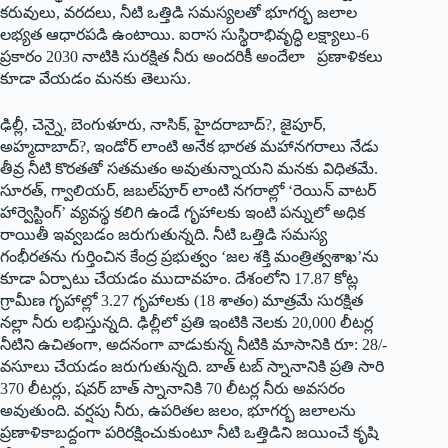
కరువులు, వరదలు, నీటి ఒత్తిడి సమస్యలతో భూగర్భ జలాల
లభ్యత ఆధారపడి ఉంటాయి. ఐరాస సుస్థిరాభివృద్ధి లక్ష్యాలు-6
ప్రకారం 2030 నాటికి సురక్షిత నీరు అందరికీ అందేలా ప్రణాళికలు
కూడా వేయడం మనకు తెలుసు.
ఢిల్లీ, చెన్నై, బెంగుళూరు, నాసిక్‌, ‌హైదరాబాద్‌?, ‌జైపూర్‌,
అహ్మదాబాద్‌?, ఇం‌డోర్‌ ‌లాంటి అనేక భారత మహానగరాలు నేడు
తీవ్ర నీటి కొరతతో సతమతం అవుతున్నాయని మనకు విధితమే.
సూరత్‌, ‌గ్వాలియర్‌, ‌జబల్‌పూర్‌ ‌లాంటి నగరాల్లో ‘రెయిన్‌ ‌వాటర్‌
‌హార్వెస్టింగ్‌’ ‌వ్యవస్థ కలిగి ఉండే గృహాలకు ఇంటి పన్నులో అధిక
రాయితీ ఇవ్వబడం జరుగుతున్నది. నీటి ఒత్తిడి సమస్య
గంభీరతను గుర్తించిన కేంద్ర ప్రభుత్వం ‘జల శక్తి మంత్రిత్వశాఖ’ను
కూడా ఏర్పాటు చేయడం ముదావహం. దేశంలోని 17.87 కోట్ల
గ్రామీణ గృహాల్లో 3.27 గృహాలకు (18 శాతం) మాత్రమే సురక్షిత
నల్లా నీరు లభిస్తున్నది. ఢిల్లీలో ప్రతి ఇంటికి నెలకు 20,000 లీటర్ల
నీటిని ఉచితంగా, అదనంగా వాడుకున్న నీటికి మాసానికి రూ: 28/-
వసూలు చేయడం జరుగుతున్నది. బాత్‌ ‌టబ్‌ ‌స్నానానికి ప్రతి సారి
370 లీటర్లు, షవర్‌ ‌బాత్‌ ‌స్నానానికి 70 లీటర్ల నీరు అవసరం
అవుతుంది. వర్షపు నీరు, ఉపరితల జలం, భూగర్భ జలాలను
ప్రణాళికాబద్దంగా పరిరక్షించుకుంటూ నీటి ఒత్తిడిని జయించే కృషి