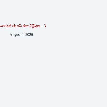
చాగంటి తులసి కథా విశ్లేషణ – 3
August 6, 2026