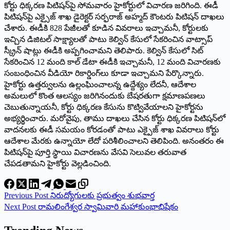
కోర్టు ధిక్కరణ పిటిషన్‌పై సోమవారం హైకోర్టులో విచారణ జరిగింది. ఈడీ
పిటిషన్‌పై ఎక్సైజ్‌ ‌శాఖ డైరెక్టర్‌ ‌సర్ఫరాజ్‌ అహ్మద్‌ ‌కౌంటరు పిటిషన్‌ ‌దాఖలు
చేశారు. ఈడీకి 828 పేజీలతో కూడిన వివరాలు ఇచ్చామనీ, కోర్టులకు
ఇచ్చిన డిజిటల్‌ ‌సాక్ష్యాలతో పాటు కెల్విన్‌ ‌కేసులో సేకరించిన వాట్సాప్‌
‌స్క్రీన్‌ ‌షాట్లు ఈడీకి అప్పగించామని తెలిపారు. కెల్విన్‌ ‌కేసులో సిట్‌
‌సేకరించిన 12 మంది కాల్‌ ‌డేటా ఈడీకి ఇచ్చామనీ, 12 మంది విచారణకు
సంబంధించిన వీడియో రికార్డింగ్‌లు కూడా ఇచ్చామని పేర్కొన్నారు.
హైకోర్టు ఉత్తర్వులను ఉల్లంఘించాలన్న ఉద్దేశ్యం లేదనీ, ఆదేశాల
అమలులో కొంత ఆలస్యం జరిగినందుకు బేషరతుగా క్షమాణపణలు
చెబుతున్నాయనీ, కోర్టు ధిక్కరణ కేసును కొట్వివేయాలని హైకోర్టను
అభ్యర్థించారు. మరోవైపు, తాము దాఖలు చేసిన కోర్టు ధిక్కరణ పిటిషన్‌లో
వాదనలకు ఈడీ సమయం కోరడంతో పాటు ఎక్పైజ్‌ ‌శాఖ వివరాలు కోర్టు
ఆదేశాల మేరకు ఉన్నాయో లేదో పరిశీలించాలని తెలిపింది. అనంతరం ఈ
పిటిషన్‌పై పూర్తి స్థాయి విచారణను వేసవి సెలువల తరువాత
చేపడతామని హైకోర్టు వెల్లడించింది.
Previous
Post
నిరుద్యోగులకు ప్రభుత్వం శుభవార్త
Next
Post
రామలింగేశ్వర స్వామివారి మహాకుంభాభిషేకం