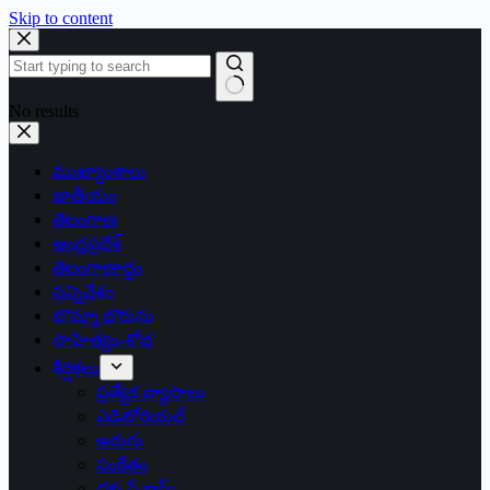
Skip to content
No results
ముఖ్యాంశాలు
జాతీయం
తెలంగాణ
ఆంధ్రప్రదేశ్
తెలంగాణార్థం
సన్నివేశం
బొమ్మా బొరుసు
సాహిత్యం-శోభ
శీర్షికలు
ప్రత్యేక వ్యాసాలు
ఎడిటోరియల్
అరుగు
సంకేతం
దక్కన్.కామ్