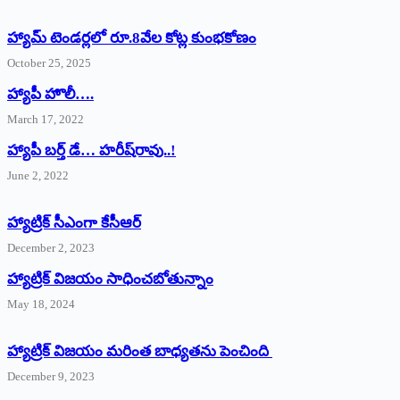
హ్యామ్‌ ‌టెండర్లలో రూ.8వేల కోట్ల కుంభకోణం
October 25, 2025
హ్యాపీ హొలీ….
March 17, 2022
హ్యాపీ బర్త్ ‌డే… హరీష్‌రావు..!
June 2, 2022
హ్యాట్రిక్‌ ‌సీఎంగా కేసీఆర్‌
December 2, 2023
హ్యాట్రిక్‌ విజయం సాధించబోతున్నాం
May 18, 2024
హ్యాట్రిక్ విజయం మరింత బాధ్యతను పెంచింది
December 9, 2023