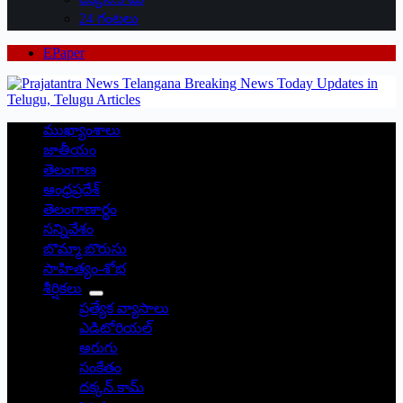
24 గంటలు
EPaper
ముఖ్యాంశాలు
జాతీయం
తెలంగాణ
ఆంధ్రప్రదేశ్
తెలంగాణార్థం
సన్నివేశం
బొమ్మా బొరుసు
సాహిత్యం-శోభ
శీర్షికలు
ప్రత్యేక వ్యాసాలు
ఎడిటోరియల్
అరుగు
సంకేతం
దక్కన్.కామ్