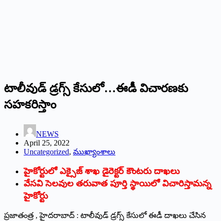
టాలీవుడ్‌ ‌డ్రగ్స్ ‌కేసులో…ఈడీ విచారణకు
సహకరిస్తాం
NEWS
April 25, 2022
Uncategorized
,
ముఖ్యాంశాలు
హైకోర్టులో ఎక్సైజ్‌ ‌శాఖ డైరెక్టర్‌ ‌కౌంటరు దాఖలు
వేసవి సెలవుల తరువాత పూర్తి స్థాయిలో విచారిస్తామన్న
హైకోర్టు
ప్రజాతంత్ర , హైదరాబాద్‌ : ‌టాలీవుడ్‌ ‌డ్రగ్స్ ‌కేసులో ఈడీ దాఖలు చేసిన