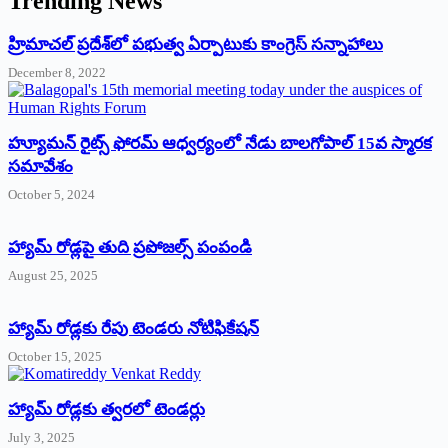
Trending News
‌హ్రిమాచల్‌ ‌ప్రదేశ్‌లో పభుత్వ ఏర్పాటుకు కాంగ్రెస్‌ ‌సన్నాహాలు
December 8, 2022
హ్యూమన్‌ రైట్స్‌ ఫోరమ్‌ ఆధ్వర్యంలో నేడు బాలగోపాల్‌ 15వ స్మారక
సమావేశం
October 5, 2024
హ్యామ్‌ రోడ్లపై తుది ప్రపోజల్స్‌ పంపండి
August 25, 2025
హ్యామ్‌ రోడ్లకు రేపు టెండరు నోటిఫికేషన్‌
October 15, 2025
హ్యామ్‌ రోడ్లకు త్వరలో టెండర్లు
July 3, 2025