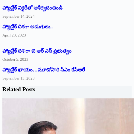
హ్యాట్రిక్‌ ‌విక్టరీతో ఆశీర్వదించండి
September 14, 2024
‌హ్యాట్రిక్‌ ‌దిశగా అడుగులు..
April 23, 2023
హ్యాట్రిక్ దిశ గా బి ఆర్ ఎస్ ప్రభుత్వం
October 5, 2023
హ్యాట్రిక్‌ ‌ఖాయం…మూడోసారి సీఎం కేసీఆరే
September 13, 2023
Related Posts