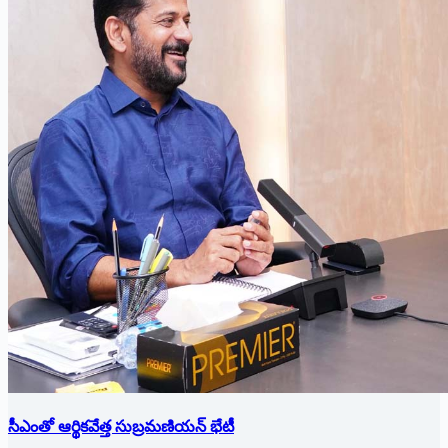
సీఎంతో ఆర్థికవేత్త సుబ్రమణియన్ భేటీ