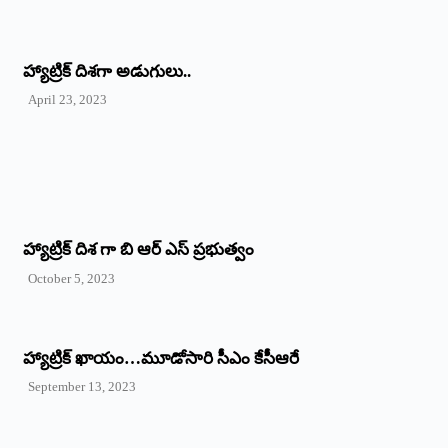
‌హ్యాట్రిక్‌ ‌దిశగా అడుగులు..
April 23, 2023
హ్యాట్రిక్ దిశ గా బి ఆర్ ఎస్ ప్రభుత్వం
October 5, 2023
హ్యాట్రిక్‌ ‌ఖాయం…మూడోసారి సీఎం కేసీఆరే
September 13, 2023