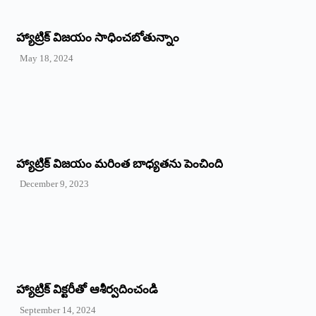
హ్యాట్రిక్‌ విజయం సాధించబోతున్నాం
May 18, 2024
హ్యాట్రిక్ విజయం మరింత బాధ్యతను పెంచింది
December 9, 2023
హ్యాట్రిక్‌ ‌విక్టరీతో ఆశీర్వదించండి
September 14, 2024