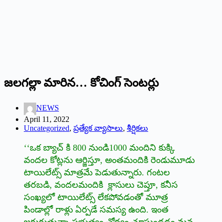
జలగల్లా మారిన… కోచింగ్‌ ‌సెంటర్లు
NEWS
April 11, 2022
Uncategorized
,
ప్రత్యేక వ్యాసాలు
,
శీర్షికలు
‘‘ఒక బ్యాచ్‌ ‌కి 800 నుండి1000 మందిని కుక్కి
వందల కోట్లను ఆర్జిస్తూ, అంతమందికి రెండుమూడు
టాయిలేట్స్ ‌మాత్రమే పెడుతున్నారు. గంటల
తరబడి, వందలమందికి క్లాసులు చెప్తూ, కనీస
సంఖ్యలో టాయిలేట్స్ ‌లేకపోవడంతో మూత్ర
పిండాల్లో రాళ్లు ఏర్పడే సమస్య ఉంది. ఇంత
జరుగుతున్నా ప్రభుత్వం చోద్యం చూస్తుండడం మన