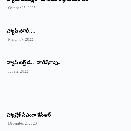
October 25, 2025
హ్యాపీ హొలీ….
March 17, 2022
హ్యాపీ బర్త్ ‌డే… హరీష్‌రావు..!
June 2, 2022
హ్యాట్రిక్‌ ‌సీఎంగా కేసీఆర్‌
December 2, 2023