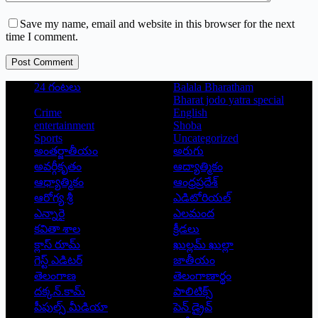
Save my name, email and website in this browser for the next
time I comment.
Post Comment
24 గంటలు
Balala Bharatham
Bharat jodo yatra special
Crime
English
entertainment
Shoba
Sports
Uncategorized
అంతర్జాతీయం
అరుగు
అవర్గీకృతం
ఆద్యాత్మికం
ఆధ్యాత్మికం
ఆంధ్రప్రదేశ్
ఆరోగ్య శ్రీ
ఎడిటోరియల్
ఎన్నారై
ఎలమంద
కవితా శాల
క్రీడలు
క్లాస్ రూమ్
ఖుల్లమ్ ఖుల్లా
గెస్ట్ ఎడిటర్
జాతీయం
తెలంగాణ
తెలంగాణార్థం
దక్కన్.కామ్
పాలిటిక్స్
పీపుల్స్ ‌మీడియా
పెన్ డ్రైవ్