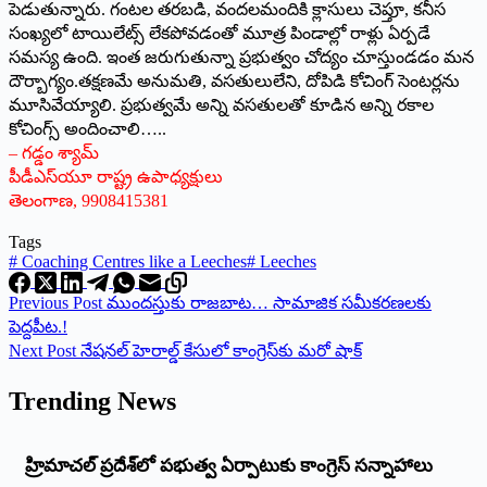
పెడుతున్నారు. గంటల తరబడి, వందలమందికి క్లాసులు చెప్తూ, కనీస
సంఖ్యలో టాయిలేట్స్ ‌లేకపోవడంతో మూత్ర పిండాల్లో రాళ్లు ఏర్పడే
సమస్య ఉంది. ఇంత జరుగుతున్నా ప్రభుత్వం చోద్యం చూస్తుండడం మన
దౌర్బాగ్యం.తక్షణమే అనుమతి, వసతులులేని, దోపిడి కోచింగ్‌ ‌సెంటర్లను
మూసివేయ్యాలి. ప్రభుత్వమే అన్ని వసతులతో కూడిన అన్ని రకాల
కోచింగ్స్ అం‌దించాలి…..
– గడ్డం శ్యామ్‌
‌పీడీఎస్‌యూ రాష్ట్ర ఉపాధ్యక్షులు
తెలంగాణ, 9908415381
Tags
#
Coaching Centres like a Leeches
#
Leeches
Previous
Post
ముందస్తుకు రాజబాట… సామాజిక సమీకరణలకు
పెద్దపీట.!
Next
Post
నేషనల్‌ ‌హెరాల్డ్ ‌కేసులో కాంగ్రెస్‌కు మరో షాక్‌
Trending News
‌హ్రిమాచల్‌ ‌ప్రదేశ్‌లో పభుత్వ ఏర్పాటుకు కాంగ్రెస్‌ ‌సన్నాహాలు