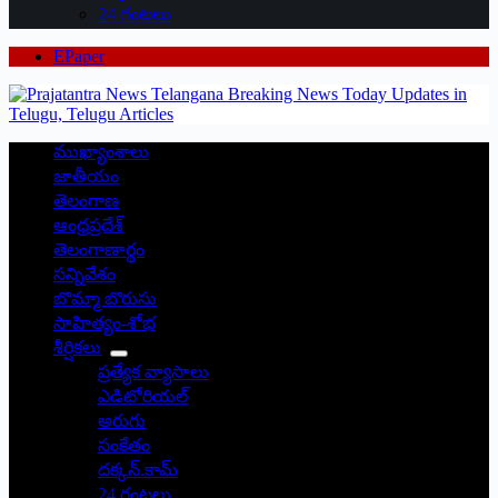
24 గంటలు
EPaper
ముఖ్యాంశాలు
జాతీయం
తెలంగాణ
ఆంధ్రప్రదేశ్
తెలంగాణార్థం
సన్నివేశం
బొమ్మా బొరుసు
సాహిత్యం-శోభ
శీర్షికలు
ప్రత్యేక వ్యాసాలు
ఎడిటోరియల్
అరుగు
సంకేతం
దక్కన్.కామ్
24 గంటలు