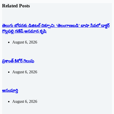
Related Posts
తెలుగు బోధనకు డిజిటల్ దిక్సూచి: ‘తెలంగాణబడి’ భాషా సేవలో డాక్టర్
గొల్లపల్లి గణేష్ అసమాన కృషి
August 6, 2026
ప్రశాంత్‌ ‌కిశోర్‌ ‌గెలుపు
August 6, 2026
అసంపూర్తి
August 6, 2026