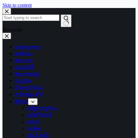
Skip to content
No results
ముఖ్యాంశాలు
జాతీయం
తెలంగాణ
ఆంధ్రప్రదేశ్
తెలంగాణార్థం
సన్నివేశం
బొమ్మా బొరుసు
సాహిత్యం-శోభ
శీర్షికలు
ప్రత్యేక వ్యాసాలు
ఎడిటోరియల్
అరుగు
సంకేతం
దక్కన్.కామ్