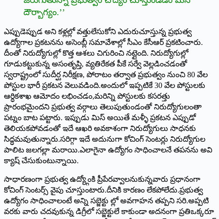
దౌర్బాగ్యం.’’
ఎప్పుడెప్పుడ అని కళ్లల్లో వత్తులేసుకోని ఎదురుచూస్తున్న ప్రభుత్వ
ఉద్యోగాల ప్రకటనను అసెంబ్లీ సమావేశాల్లో సీఎం కేసీఆర్‌ ‌ప్రకటించారు.
దీంతో నిరుద్యోగుల్లో కొత్త ఆశలు చిగురించి నట్లైంది. నిరుద్యోగుల్లో
గూడుకట్టుకున్న అసంతృప్తి, వ్యతిరేకత పీకే సర్వే వెల్లడించడంతో
స్వరాష్ట్రంలో సుదీర్ఘ నిరీక్షణ, పోరాటం తర్వాత ప్రభుత్వం నుంచి 80 వేల
పోస్టుల భారీ ప్రకటన వెలువడింది.అందులో ఇప్పటికే 30 వేల పోస్టులకు
ఆర్ధికశాఖ ఆమోదం లభించడం,మరిన్ని పోస్టులకు కసరత్తు
ప్రారంభమైందని ప్రభుత్వ వర్గాలు తెలుపుతుండంతో నిరుద్యోగులంతా
పట్నం బాట పట్టారు. ఇప్పుడు మిస్‌ అయితే మళ్ళీ ప్రకటన ఎప్పుడో
తెలియకపోవడంతో ఇదే ఆఖరి అవకాశంగా నిరుద్యోగులు సాధనకు
సిద్ధమవుతున్నారు.సరిగ్గా ఇదే అదునుగా కోచింగ్‌ ‌సెంటర్లు నిరుద్యోగుల
పాలిట జలగల్లా మరాయి.ఎలాగైనా ఉద్యోగం సాధించాలనే తపనను అవి
క్యాష్‌ ‌చేసుకుంటున్నాయి.
సాధారణంగా ప్రభుత్వ ఉద్య్గోంకి ప్రీపేరవ్వాలనుకున్నవారు ప్రధానంగా
కోచింగ్‌ ‌సెంటర్స్ ‌వైపు చూస్తుంటారు.దీనికి కారణం లేకపోలేదు.ప్రభుత్వ
ఉద్యోగం సాధించాలంటే అన్ని సబ్జెక్టు ల్లో అవగాహన తప్పని సరి.అప్పటి
వరకు వారు చదవుకున్న డిగ్రీలో సబ్జెక్టులే కాకుండా అదనంగా ప్రతిఒక్కరూ