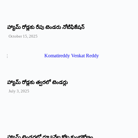
హ్యామ్‌ రోడ్లకు రేపు టెండరు నోటిఫికేషన్‌
October 15, 2025
హ్యామ్‌ రోడ్లకు త్వరలో టెండర్లు
July 3, 2025
హ్యామ్‌ ‌టెండర్లలో రూ.8వేల కోట్ల కుంభకోణం