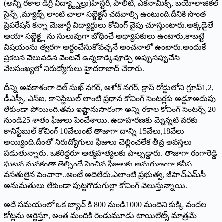
(అన్ని రకాల డీగ్రి విద్య్ధ్నాల్రు)హిస్టరీ, పాలిటీ, ఎకనామిక్స్, ‌బయోలాజికల్‌
‌సైన్స్ ,‌మ్యాథ్స్ ‌లాంటి చాలా సబ్జెక్టస్ ‌చదవాల్సి ఉంటుంది.దీనికి సొంత
ప్రిపరేషన్‌ ‌కన్నా మెజార్టీ విద్యార్ధులు కోచింగ్‌ ‌వైపు చూస్తుంటారు.అక్కడైతే
ఆయా సబ్జెక్ట్ల ను సులువుగా బోధించే అధ్యాపకులు ఉంటారు,కాబట్టి
విషయంను త్వరగా అర్ధంచేసుకోవచ్చనే అంచనాలో ఉంటారు.అందుకే
ప్రకటన వెలువడిన వెంటనే ఉన్నకాడ్కివూడ్చి అప్పుసప్పుచేసి
వేలసంఖ్యలో నిరుద్యోగులు హైదరాబాద్‌ ‌చేరారు.
దీన్ని అవకాశంగా దిల్‌ ‌సుఖ్‌ ‌నగర్‌, అశోక్‌ ‌నగర్‌, ‌క్రాస్‌ ‌రోడ్డులోని గ్రూప్‌1,2,
‌డీఎస్సీ, ఎస్‌ఐ, ‌కానిస్టేబుల్‌ ‌లాంటి ప్రధాన కోచింగ్‌ ‌సెంటర్లకు అడ్డూఅదుపు
లేకుండా పోయింది.తమ ఇష్టానుసారంగా అన్ని రకాల కోచింగ్‌ ‌సెంటర్స్ 20
‌నుండి25 శాతం ఫీజులు పెంచేశాయి. ఉదాహరణకు మ్నెన్నటి వరకు
కానిస్టేబుల్‌ ‌కోచింగ్‌ 10‌వేలుంటే తాజాగా దాన్ని 15వేలు,18వేలు
అయ్యింది.దీంతో నిరుద్యోగులు ఫీజులు చెల్లించలేక తీవ్ర అవస్తలు
పడుతున్నారు. ఒకరిద్దరూ ఆత్మహత్యలకు పాల్పడ్డారు. తాజాగా రంగారెడ్డి
ఘటన మనకంతా తెల్సిందే.పెంచిన ఫీజులకు అనుగుణంగా కనీస
వసతులైన పెంచారా..అంటే అదిలేదు.ఎలాంటి ప్రభుత్వ, జీహెచ్‌ఎమ్‌సీ
అనుమతులు లేకుండా పుట్టగొడుగుల్లా కోచింగ్‌ ‌వెలుస్తున్నాయి.
అదే సమయంలో ఒక బ్యాచ్‌ ‌కి 800 నుండి1000 మందిని కుక్కి వందల
కోట్లను ఆర్జిస్తూ, అంత మందికి రెండుమూడు టాయిలేట్స్ ‌మాత్రమే