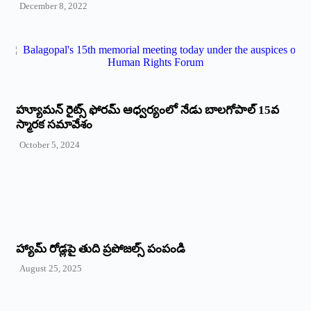
December 8, 2022
హ్యూమన్‌ రైట్స్‌ ఫోరమ్‌ ఆధ్వర్యంలో నేడు బాలగోపాల్‌ 15వ
స్మారక సమావేశం
October 5, 2024
హ్యామ్‌ రోడ్లపై తుది ప్రపోజల్స్‌ పంపండి
August 25, 2025