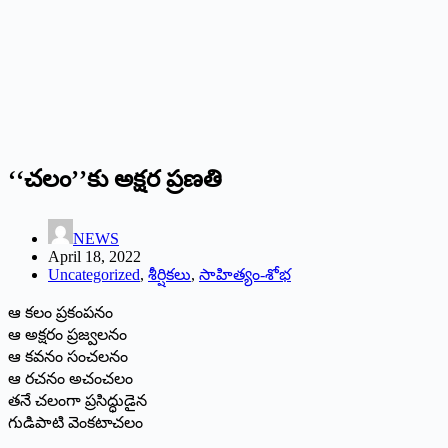
‘‘‌చలం’’కు అక్షర ప్రణతి
NEWS
April 18, 2022
Uncategorized
,
శీర్షికలు
,
సాహిత్యం-శోభ
ఆ కలం ప్రకంపనం
ఆ అక్షరం ప్రజ్వలనం
ఆ కవనం సంచలనం
ఆ రచనం అచంచలం
తనే చలంగా ప్రసిద్ధుడైన
గుడిపాటి వెంకటాచలం