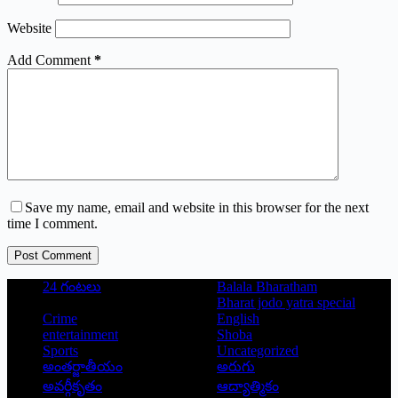
Website
Add Comment
*
Save my name, email and website in this browser for the next
time I comment.
Post Comment
24 గంటలు
Balala Bharatham
Bharat jodo yatra special
Crime
English
entertainment
Shoba
Sports
Uncategorized
అంతర్జాతీయం
అరుగు
అవర్గీకృతం
ఆద్యాత్మికం