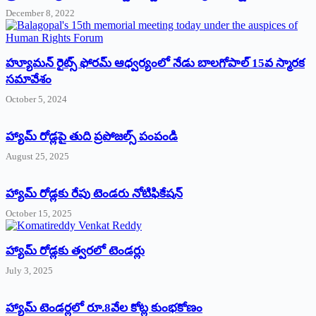
December 8, 2022
హ్యూమన్‌ రైట్స్‌ ఫోరమ్‌ ఆధ్వర్యంలో నేడు బాలగోపాల్‌ 15వ స్మారక
సమావేశం
October 5, 2024
హ్యామ్‌ రోడ్లపై తుది ప్రపోజల్స్‌ పంపండి
August 25, 2025
హ్యామ్‌ రోడ్లకు రేపు టెండరు నోటిఫికేషన్‌
October 15, 2025
హ్యామ్‌ రోడ్లకు త్వరలో టెండర్లు
July 3, 2025
హ్యామ్‌ ‌టెండర్లలో రూ.8వేల కోట్ల కుంభకోణం