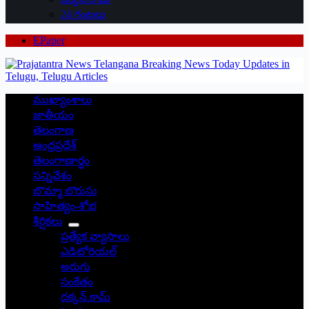
24 గంటలు
EPaper
ముఖ్యాంశాలు
జాతీయం
తెలంగాణ
ఆంధ్రప్రదేశ్
తెలంగాణార్థం
సన్నివేశం
బొమ్మా బొరుసు
సాహిత్యం-శోభ
శీర్షికలు
ప్రత్యేక వ్యాసాలు
ఎడిటోరియల్
అరుగు
సంకేతం
దక్కన్.కామ్