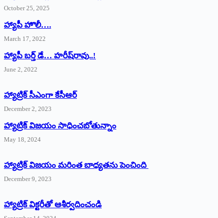
October 25, 2025
హ్యాపీ హొలీ….
March 17, 2022
హ్యాపీ బర్త్ ‌డే… హరీష్‌రావు..!
June 2, 2022
హ్యాట్రిక్‌ ‌సీఎంగా కేసీఆర్‌
December 2, 2023
హ్యాట్రిక్‌ విజయం సాధించబోతున్నాం
May 18, 2024
హ్యాట్రిక్ విజయం మరింత బాధ్యతను పెంచింది
December 9, 2023
హ్యాట్రిక్‌ ‌విక్టరీతో ఆశీర్వదించండి