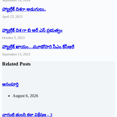
September 14, 2024
‌హ్యాట్రిక్‌ ‌దిశగా అడుగులు..
April 23, 2023
హ్యాట్రిక్ దిశ గా బి ఆర్ ఎస్ ప్రభుత్వం
October 5, 2023
హ్యాట్రిక్‌ ‌ఖాయం…మూడోసారి సీఎం కేసీఆరే
September 13, 2023
Related Posts
అసంపూర్తి
August 6, 2026
చాగంటి తులసి కథా విశ్లేషణ – 3