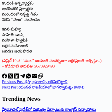
కొందరికి ఆశ్చర్యార్థకం
ఇంకొందరికి ప్రశ్నార్థకం
మరెందరికో నివృత్తి గీతం
వెరసి ‘‘చలం’’ సంచలనం
కవన మహర్షి
సాహితి ఋషి
మహిళా హితైషికి
అక్షర సుమాంజలి
జనగణ జయహారతి
(ఏప్రిల్‌ 19 ‌న ‘‘చలం’’ జయంతి సందర్బంగా అక్షరప్రణతి అర్పిస్తూ..)
– కోడిగూటి తిరుపతి :9573929493
Previous
Post
డ్రగ్స్ ‌భూతాన్ని తరిమికొట్టాలి
Next
Post
యువత రాజకీయాలో భాగస్వామ్యం కావాలి..
Trending News
‌హ్రిమాచల్‌ ‌ప్రదేశ్‌లో పభుత్వ ఏర్పాటుకు కాంగ్రెస్‌ ‌సన్నాహాలు