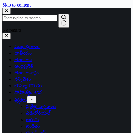
Skip to content
No results
ముఖ్యాంశాలు
జాతీయం
తెలంగాణ
ఆంధ్రప్రదేశ్
తెలంగాణార్థం
సన్నివేశం
బొమ్మా బొరుసు
సాహిత్యం-శోభ
శీర్షికలు
ప్రత్యేక వ్యాసాలు
ఎడిటోరియల్
అరుగు
సంకేతం
దక్కన్.కామ్