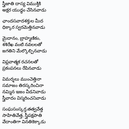
స్త్రీజాతి దాస్య విముక్తికి
అక్షర యుద్ధం చేసినవాడు
ఛాందసవాదశక్తుల మీద
ధిక్కార స్వరమెత్తినవాడు
మైదానం, బ్రాహ్మణికం,
శశిరేఖ వంటి నవలలతో
జగతిని మేల్కొల్పినవాడు
విప్లవాత్మక రచనలతో
ప్రకంపనలు రేపినవాడు
విమర్శలు ముంచెత్తినా
సమాజం తిరస్కరించినా
నమ్మిన ఇజం వీడనివాడు
స్త్రీవాదం విస్మరించనివాడు
సంఘసంస్కర్త,తత్వవేత్త
సాహితివేత్త, స్త్రీపక్షపాతి
వేదాంతిగా వినతికెక్కాడు